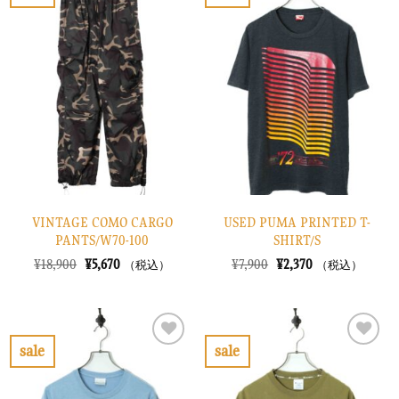
お
お
た。
す。
た。
す。
気
気
に
に
入
入
り
り
に
に
す
す
る
る
VINTAGE COMO CARGO
USED PUMA PRINTED T-
PANTS/W70-100
SHIRT/S
元
現
元
現
¥
18,900
¥
5,670
¥
7,900
¥
2,370
（税込）
（税込）
の
在
の
在
価
の
価
の
格
価
格
価
は
格
は
格
¥18,900
は
¥7,900
は
で
¥5,670
で
¥2,370
sale
sale
し
で
し
で
お
お
た。
す。
た。
す。
気
気
に
に