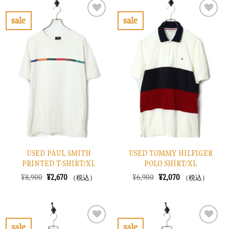
は
格
は
格
¥14,900
は
¥13,900
は
で
¥4,470
で
¥4,170
sale
sale
し
で
し
で
お
お
た。
す。
た。
す。
気
気
に
に
入
入
り
り
に
に
す
す
る
る
USED PAUL SMITH
USED TOMMY HILFIGER
PRINTED T-SHIRT/XL
POLO SHIRT/XL
元
現
元
現
¥
8,900
¥
2,670
¥
6,900
¥
2,070
（税込）
（税込）
の
在
の
在
価
の
価
の
格
価
格
価
は
格
は
格
¥8,900
は
¥6,900
は
で
¥2,670
で
¥2,070
sale
sale