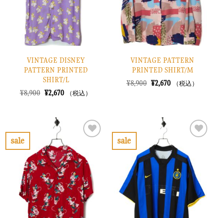
る
る
VINTAGE DISNEY
VINTAGE PATTERN
PATTERN PRINTED
PRINTED SHIRT/M
SHIRT/L
元
現
¥
8,900
¥
2,670
（税込）
の
在
元
現
¥
8,900
¥
2,670
（税込）
価
の
の
在
格
価
価
の
は
格
格
価
¥8,900
は
は
格
で
¥2,670
¥8,900
は
し
で
で
¥2,670
sale
sale
た。
す。
し
で
お
お
た。
す。
気
気
に
に
入
入
り
り
に
に
す
す
る
る