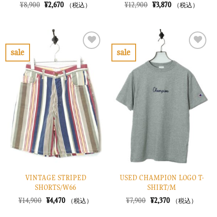
元
現
元
現
¥
8,900
¥
2,670
¥
12,900
¥
3,870
（税込）
（税込）
の
在
の
在
価
の
価
の
格
価
格
価
は
格
は
格
¥8,900
は
¥12,900
は
で
¥2,670
で
¥3,870
sale
sale
し
で
し
で
お
お
た。
す。
た。
す。
気
気
に
に
入
入
り
り
に
に
す
す
る
る
VINTAGE STRIPED
USED CHAMPION LOGO T-
SHORTS/W66
SHIRT/M
元
現
元
現
¥
14,900
¥
4,470
¥
7,900
¥
2,370
（税込）
（税込）
の
在
の
在
価
の
価
の