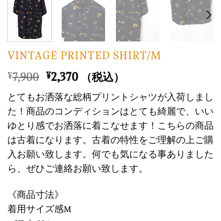
VINTAGE PRINTED SHIRT/M
元
現
7,900
2,370
¥
¥
（税込）
の
在
とてもお洒落な総柄プリントシャツが入荷しまし
価
の
た！商品のコンディションはとても綺麗で、いい
格
価
ゆとり感でお洒落に着こなせます！こちらの商品
は
格
は古着になります。古着の特性をご理解の上ご購
¥7,900
は
で
¥2,370
入お願い致します。何でも気になる事ありました
し
で
ら、ぜひご連絡お願い致します。
た。
す。
《商品寸法》
着用サイズ感M