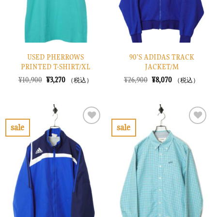
る
る
USED PHERROWS
90’S ADIDAS TRACK
PRINTED T-SHIRT/XL
JACKET/M
元
現
元
現
¥
10,900
¥
3,270
¥
26,900
¥
8,070
（税込）
（税込）
の
在
の
在
価
の
価
の
格
価
格
価
は
格
は
格
¥10,900
は
¥26,900
は
で
¥3,270
で
¥8,070
sale
sale
し
で
し
で
お
お
た。
す。
た。
す。
気
気
に
に
入
入
り
り
に
に
す
す
る
る