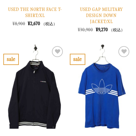
USED THE NORTH FACE T-
USED GAP MILITARY
SHIRT/XL
DESIGN DOWN
JACKET/XL
元
現
¥
8,900
¥
2,670
（税込）
の
在
元
現
¥
30,900
¥
9,270
（税込）
価
の
の
在
格
価
価
の
は
格
格
価
¥8,900
は
は
格
で
¥2,670
¥30,900
は
し
で
で
¥9,270
sale
sale
た。
す。
し
で
お
お
た。
す。
気
気
に
に
入
入
り
り
に
に
す
す
る
る