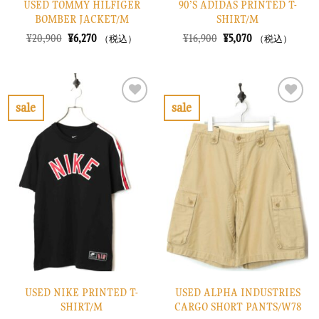
USED TOMMY HILFIGER
90’S ADIDAS PRINTED T-
BOMBER JACKET/M
SHIRT/M
元
現
元
現
¥
20,900
¥
6,270
¥
16,900
¥
5,070
（税込）
（税込）
の
在
の
在
価
の
価
の
格
価
格
価
は
格
は
格
¥20,900
は
¥16,900
は
で
¥6,270
で
¥5,070
sale
sale
し
で
し
で
お
お
た。
す。
た。
す。
気
気
に
に
入
入
り
り
に
に
す
す
る
る
USED NIKE PRINTED T-
USED ALPHA INDUSTRIES
SHIRT/M
CARGO SHORT PANTS/W78