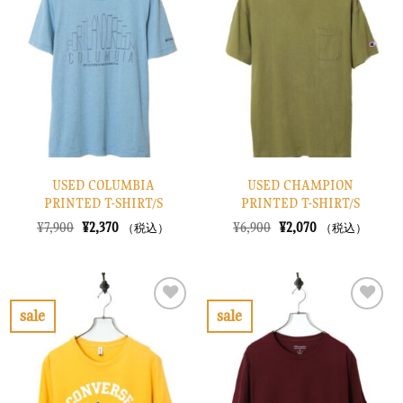
入
入
り
り
に
に
す
す
る
る
USED COLUMBIA
USED CHAMPION
PRINTED T-SHIRT/S
PRINTED T-SHIRT/S
元
現
元
現
¥
7,900
¥
2,370
¥
6,900
¥
2,070
（税込）
（税込）
の
在
の
在
価
の
価
の
格
価
格
価
は
格
は
格
¥7,900
は
¥6,900
は
で
¥2,370
で
¥2,070
sale
sale
し
で
し
で
お
お
た。
す。
た。
す。
気
気
に
に
入
入
り
り