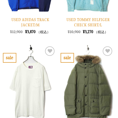
USED ADIDAS TRACK
USED TOMMY HILFIGER
JACKET/M
CHECK SHIRT/L
元
現
元
現
¥
12,900
¥
3,870
¥
10,900
¥
3,270
（税込）
（税込）
の
在
の
在
価
の
価
の
格
価
格
価
は
格
は
格
¥12,900
は
¥10,900
は
で
¥3,870
で
¥3,270
sale
sale
し
で
し
で
お
お
た。
す。
た。
す。
気
気
に
に
入
入
り
り
に
に
す
す
る
る