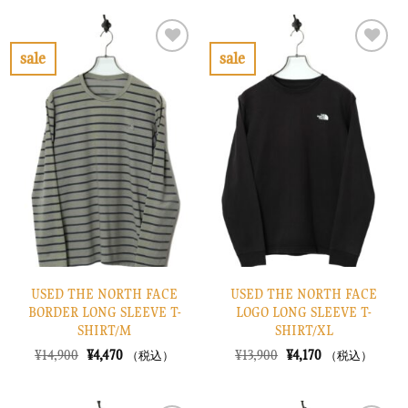
格
価
格
価
は
格
は
格
¥14,900
は
¥7,900
は
で
¥4,470
で
¥2,370
sale
sale
し
で
し
で
お
お
た。
す。
た。
す。
気
気
に
に
入
入
り
り
に
に
す
す
る
る
USED THE NORTH FACE
USED THE NORTH FACE
BORDER LONG SLEEVE T-
LOGO LONG SLEEVE T-
SHIRT/M
SHIRT/XL
元
現
元
現
¥
14,900
¥
4,470
¥
13,900
¥
4,170
（税込）
（税込）
の
在
の
在
価
の
価
の
格
価
格
価