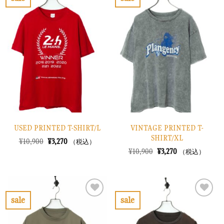
し
で
し
で
お
お
た。
す。
た。
す。
気
気
に
に
入
入
り
り
に
に
す
す
る
る
USED PRINTED T-SHIRT/L
VINTAGE PRINTED T-
SHIRT/XL
元
現
¥
10,900
¥
3,270
（税込）
の
在
元
現
¥
10,900
¥
3,270
（税込）
価
の
の
在
格
価
価
の
は
格
格
価
¥10,900
は
は
格
で
¥3,270
¥10,900
は
し
で
で
¥3,270
sale
sale
た。
す。
し
で
お
お
た。
す。
気
気