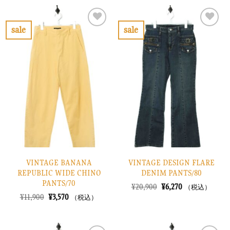
sale
sale
お
お
気
気
に
に
入
入
り
り
に
に
す
す
る
る
VINTAGE BANANA
VINTAGE DESIGN FLARE
REPUBLIC WIDE CHINO
DENIM PANTS/80
PANTS/70
元
現
¥
20,900
¥
6,270
（税込）
の
在
元
現
¥
11,900
¥
3,570
（税込）
価
の
の
在
格
価
価
の
は
格
格
価
¥20,900
は
は
格