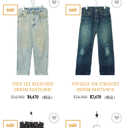
で
¥6,270
¥11,900
は
し
で
で
¥3,570
sale
sale
た。
す。
し
で
お
お
た。
す。
気
気
に
に
入
入
り
り
に
に
す
す
る
る
USED LEE BLEACHED
VINTAGE 45R STRAIGHT
DENIM PANTS/W82
DENIM PANTS/W78
元
現
元
現
¥
14,900
¥
4,470
¥
24,900
¥
7,470
（税込）
（税込）
の
在
の
在
価
の
価
の
格
価
格
価
は
格
は
格
¥14,900
は
¥24,900
は
で
¥4,470
で
¥7,470
sale
sale
し
で
し
で