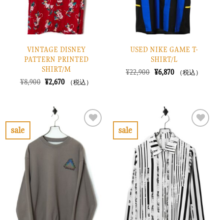
VINTAGE DISNEY
USED NIKE GAME T-
PATTERN PRINTED
SHIRT/L
SHIRT/M
元
現
¥
22,900
¥
6,870
（税込）
の
在
元
現
¥
8,900
¥
2,670
（税込）
価
の
の
在
格
価
価
の
は
格
格
価
¥22,900
は
は
格
で
¥6,870
¥8,900
は
し
で
で
¥2,670
sale
sale
た。
す。
し
で
お
お
た。
す。
気
気
に
に
入
入
り
り
に
に
す
す
る
る