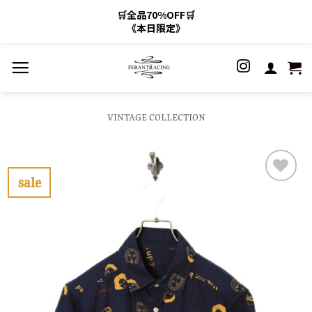
🛒全品70%OFF🛒
《本日限定》
Skip
to
content
VINTAGE COLLECTION
sale
お
気
に
入
り
に
す