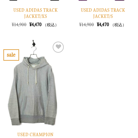
USED ADIDAS TRACK
USED ADIDAS TRACK
JACKET/XS
JACKET/S
元
現
元
現
¥
14,900
¥
4,470
¥
14,900
¥
4,470
（税込）
（税込）
の
在
の
在
価
の
価
の
格
価
格
価
は
格
は
格
¥14,900
は
¥14,900
は
で
¥4,470
で
¥4,470
sale
し
で
し
で
お
た。
す。
た。
す。
気
に
入
り
に
す
る
USED CHAMPION