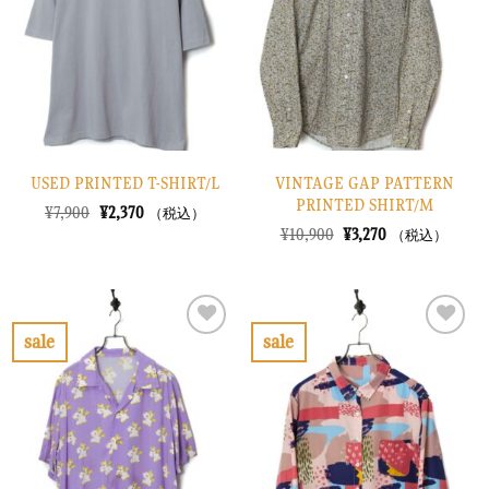
り
り
に
に
す
す
る
る
USED PRINTED T-SHIRT/L
VINTAGE GAP PATTERN
PRINTED SHIRT/M
元
現
¥
7,900
¥
2,370
（税込）
の
在
元
現
¥
10,900
¥
3,270
（税込）
価
の
の
在
格
価
価
の
は
格
格
価
¥7,900
は
は
格
で
¥2,370
¥10,900
は
し
で
で
¥3,270
sale
sale
た。
す。
し
で
お
お
た。
す。
気
気
に
に
入
入
り
り
に
に
す
す