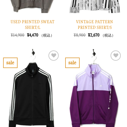
USED PRINTED SWEAT
VINTAGE PATTERN
SHIRT/L
PRINTED SHIRT/S
元
現
元
現
¥
14,900
¥
4,470
¥
8,900
¥
2,670
（税込）
（税込）
の
在
の
在
価
の
価
の
格
価
格
価
は
格
は
格
¥14,900
は
¥8,900
は
で
¥4,470
で
¥2,670
sale
sale
し
で
し
で
お
お
た。
す。
た。
す。
気
気
に
に
入
入
り
り
に
に
す
す
る
る