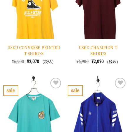
に
に
す
す
る
る
USED CONVERSE PRINTED
USED CHAMPION T-
T-SHIRT/S
SHIRT/S
元
現
元
現
¥
6,900
¥
2,070
¥
6,900
¥
2,070
（税込）
（税込）
の
在
の
在
価
の
価
の
格
価
格
価
は
格
は
格
¥6,900
は
¥6,900
は
で
¥2,070
で
¥2,070
sale
sale
し
で
し
で
お
お
た。
す。
た。
す。
気
気
に
に
入
入
り
り
に
に
す
す