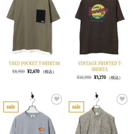
に
に
入
入
り
り
に
に
す
す
る
る
USED POCKET T-SHIRT/M
VINTAGE PRINTED T-
SHIRT/L
元
現
¥
8,900
¥
2,670
（税込）
の
在
元
現
¥
10,900
¥
3,270
（税込）
価
の
の
在
格
価
価
の
は
格
格
価
¥8,900
は
は
格
で
¥2,670
¥10,900
は
し
で
で
¥3,270
sale
sale
た。
す。
し
で
お
お
た。
す。
気
気
に
に
入
入