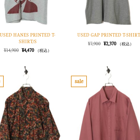
USED HANES PRINTED T-
USED GAP PRINTED T-SHIRT
SHIRT/S
元
現
¥
7,900
¥
2,370
（税込）
の
在
元
現
¥
14,900
¥
4,470
（税込）
価
の
の
在
格
価
価
の
は
格
格
価
¥7,900
は
は
格
で
¥2,370
¥14,900
は
し
で
で
¥4,470
e
sale
た。
す。
し
で
お
お
た。
す。
気
気
に
に
入
入
り
り
に
に
す
す
る
る