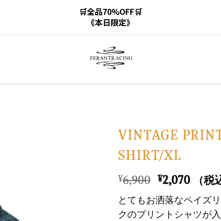
🛒全品70%OFF🛒
《本日限定》
VINTAGE PRIN
SHIRT/XL
お
気
元
現
6,900
2,070
¥
¥
（税
に
の
在
入
とてもお洒落なペイズリ
価
の
り
クのプリントシャツが入
格
価