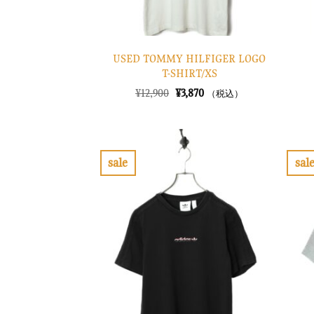
USED TOMMY HILFIGER LOGO
T-SHIRT/XS
元
現
¥
12,900
¥
3,870
（税込）
の
在
価
の
格
価
は
格
¥12,900
は
で
¥3,870
sale
sal
し
で
お
た。
す。
気
に
入
り
に
す
る