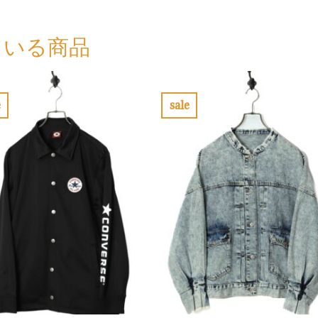
ている商品
e
sale
お
お
気
気
に
に
入
入
り
り
に
に
す
す
る
る