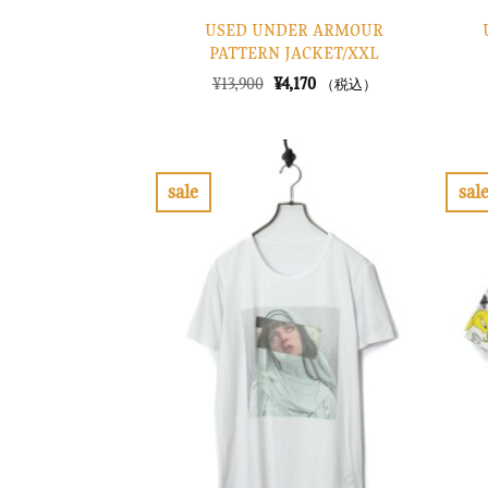
USED UNDER ARMOUR
PATTERN JACKET/XXL
元
現
¥
13,900
¥
4,170
（税込）
の
在
価
の
格
価
は
格
¥13,900
は
で
¥4,170
sale
sal
し
で
お
た。
す。
気
に
入
り
に
す
る