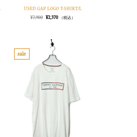
L
USED GAP LOGO T-SHIRT/L
元
現
¥
7,900
¥
2,370
（税込）
の
在
価
の
格
価
は
格
¥7,900
は
で
¥2,370
し
で
sale
た。
す。
お
気
に
入
り
に
す
る