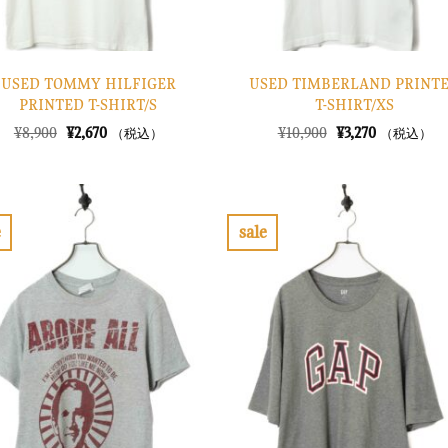
USED TOMMY HILFIGER
USED TIMBERLAND PRINT
PRINTED T-SHIRT/S
T-SHIRT/XS
元
現
元
現
¥
8,900
¥
2,670
¥
10,900
¥
3,270
（税込）
（税込）
の
在
の
在
価
の
価
の
格
価
格
価
は
格
は
格
¥8,900
は
¥10,900
は
で
¥2,670
で
¥3,270
e
sale
し
で
し
で
お
お
た。
す。
た。
す。
気
気
に
に
入
入
り
り
に
に
す
す
る
る