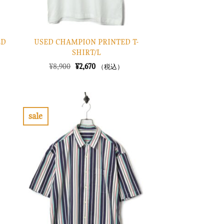
ED
USED CHAMPION PRINTED T-
SHIRT/L
元
現
¥
8,900
¥
2,670
（税込）
の
在
価
の
格
価
は
格
¥8,900
は
で
¥2,670
sale
し
で
お
た。
す。
気
に
入
り
に
す
る