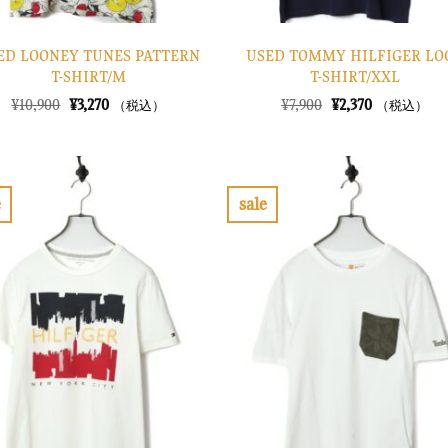
ED LOONEY TUNES PATTERN
USED TOMMY HILFIGER LO
T-SHIRT/M
T-SHIRT/XXL
元
現
元
現
¥
10,900
¥
3,270
¥
7,900
¥
2,370
（税込）
（税込）
の
在
の
在
価
の
価
の
格
価
格
価
は
格
は
格
¥10,900
は
¥7,900
は
で
¥3,270
で
¥2,370
e
sale
し
で
し
で
お
お
た。
す。
た。
す。
気
気
に
に
入
入
り
り
に
に
す
す
る
る