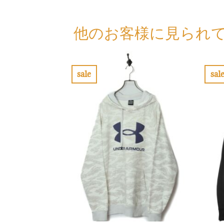
他のお客様に見られ
sale
sal
お
気
に
入
り
に
す
る