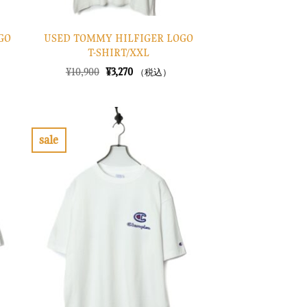
GO
USED TOMMY HILFIGER LOGO
T-SHIRT/XXL
元
現
¥
10,900
¥
3,270
（税込）
の
在
価
の
格
価
は
格
¥10,900
は
で
¥3,270
sale
し
で
お
た。
す。
気
に
入
り
に
す
る