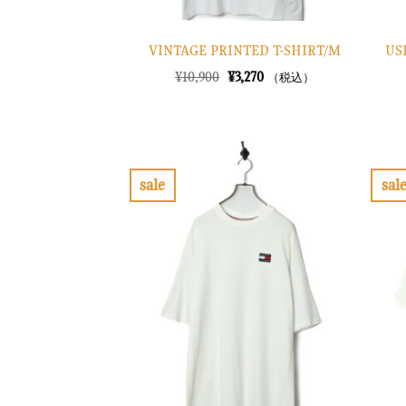
US
VINTAGE PRINTED T-SHIRT/M
元
現
¥
10,900
¥
3,270
（税込）
の
在
価
の
格
価
は
格
¥10,900
は
で
¥3,270
し
で
sale
sal
た。
す。
お
気
に
入
り
に
す
る