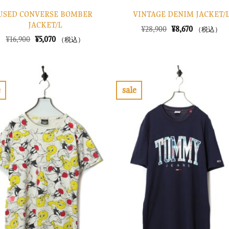
USED CONVERSE BOMBER
VINTAGE DENIM JACKET/
JACKET/L
元
現
¥
28,900
¥
8,670
（税込）
の
在
元
現
¥
16,900
¥
5,070
（税込）
価
の
の
在
格
価
価
の
は
格
格
価
¥28,900
は
は
格
で
¥8,670
¥16,900
は
し
で
で
¥5,070
e
sale
た。
す。
し
で
お
お
た。
す。
気
気
に
に
入
入
り
り
に
に
す
す
る
る