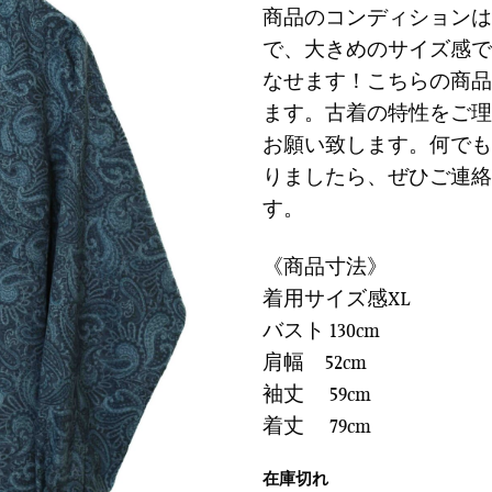
に
商品のコンディションは
は
格
す
で、大きめのサイズ感で
¥6,900
は
る
で
¥2,07
なせます！こちらの商品
し
で
ます。古着の特性をご理
た。
す。
お願い致します。何でも
りましたら、ぜひご連絡
す。
《商品寸法》
着用サイズ感XL
バスト 130cm
肩幅 52cm
袖丈 59cm
着丈 79cm
在庫切れ