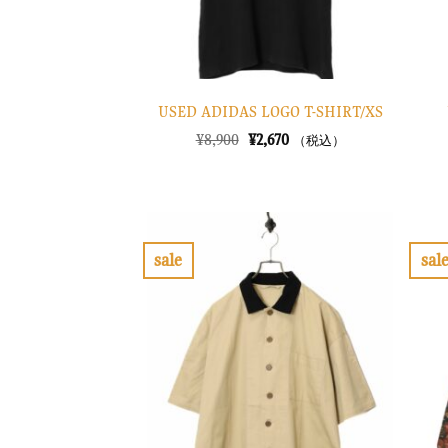
USED ADIDAS LOGO T-SHIRT/XS
元
現
¥
8,900
¥
2,670
（税込）
の
在
価
の
格
価
は
格
¥8,900
は
で
¥2,670
し
で
sale
sal
た。
す。
お
気
に
入
り
に
す
る