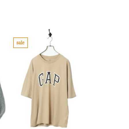
sale
お
気
に
入
り
に
す
る