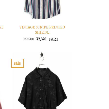
VINTAGE STRIPE PRINTED
/L
SHIRT/L
元
現
¥
7,900
¥
2,370
（税込）
の
在
価
の
格
価
は
格
¥7,900
は
で
¥2,370
sale
し
で
お
た。
す。
気
に
入
り
に
す
る