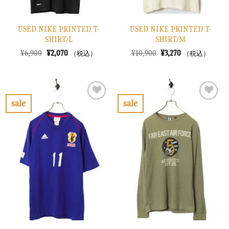
USED NIKE PRINTED T-
USED NIKE PRINTED T-
SHIRT/L
SHIRT/M
元
現
元
現
¥
6,900
¥
2,070
¥
10,900
¥
3,270
（税込）
（税込）
の
在
の
在
価
の
価
の
格
価
格
価
は
格
は
格
¥6,900
は
¥10,900
は
で
¥2,070
で
¥3,270
sale
sale
し
で
し
で
お
お
た。
す。
た。
す。
気
気
に
に
入
入
り
り
に
に
す
す
る
る