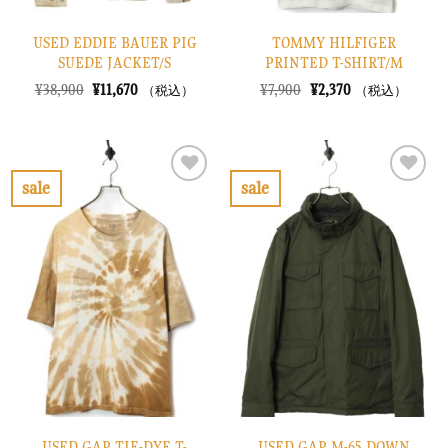
USED EDDIE BAUER PIG
TOMMY HILFIGER
SUEDE JACKET/S
PRINTED T-SHIRT/M
元
現
元
現
¥
38,900
¥
11,670
¥
7,900
¥
2,370
（税込）
（税込）
の
在
の
在
価
の
価
の
格
価
格
価
は
格
は
格
¥38,900
は
¥7,900
は
で
¥11,670
で
¥2,370
sale
sale
し
で
し
で
お
お
た。
す。
た。
す。
気
気
に
に
入
入
り
り
に
に
す
す
る
る
USED GAP TIE-DYE T-
USED GAP M-65 DOWN