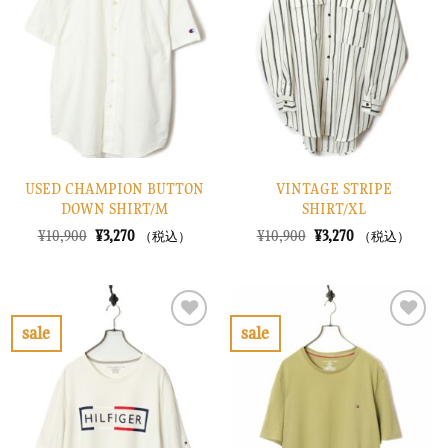
入
入
り
り
に
に
す
す
る
る
USED CHAMPION BUTTON
VINTAGE STRIPE
DOWN SHIRT/M
SHIRT/XL
元
現
元
現
¥
10,900
¥
3,270
¥
10,900
¥
3,270
（税込）
（税込）
の
在
の
在
価
の
価
の
格
価
格
価
は
格
は
格
¥10,900
は
¥10,900
は
で
¥3,270
で
¥3,270
sale
sale
し
で
し
で
お
お
た。
す。
た。
す。
気
気
に
に
入
入
り
り
に
に