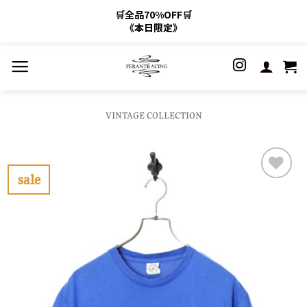
🛒全品70%OFF🛒
《本日限定》
Skip
to
content
VINTAGE COLLECTION
sale
お
気
に
入
り
に
す