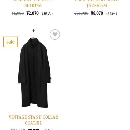
SHIRT/M
JACKET/M
元
現
元
現
¥
6,900
¥
2,070
¥
26,900
¥
8,070
（税込）
（税込）
の
在
の
在
価
の
価
の
格
価
格
価
は
格
は
格
¥6,900
は
¥26,900
は
で
¥2,070
で
¥8,070
sale
し
で
し
で
お
た。
す。
た。
す。
気
に
入
り
に
す
る
VINTAGE STAND COLLAR
COAT/XL