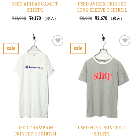
USED ADIDAS GAME T-
USED AVIREX PRINTED
SHIRT/L
LONG SLEEVE T-SHIRT/L
元
現
元
現
¥
13,900
¥
4,170
¥
8,900
¥
2,670
（税込）
（税込）
の
在
の
在
価
の
価
の
格
価
格
価
は
格
は
格
¥13,900
は
¥8,900
は
で
¥4,170
で
¥2,670
sale
sale
し
で
し
で
お
お
た。
す。
た。
す。
気
気
に
に
入
入
り
り
に
に
す
す
る
る
USED CHAMPION
USED NIKE PRINTED T-
PRINTED T-SHIRT/M
SHIRT/L