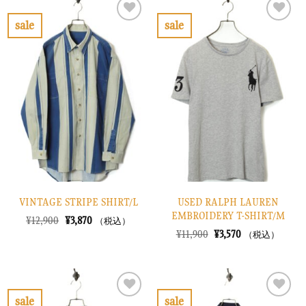
¥10,900
は
¥10,900
は
で
¥3,270
で
¥3,270
sale
sale
し
で
し
で
お
お
た。
す。
た。
す。
気
気
に
に
入
入
り
り
に
に
す
す
る
る
VINTAGE STRIPE SHIRT/L
USED RALPH LAUREN
EMBROIDERY T-SHIRT/M
元
現
¥
12,900
¥
3,870
（税込）
の
在
元
現
¥
11,900
¥
3,570
（税込）
価
の
の
在
格
価
価
の
は
格
格
価
¥12,900
は
は
格
で
¥3,870
¥11,900
は
し
で
で
¥3,570
sale
sale
た。
す。
し
で