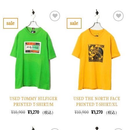
価
の
価
の
格
価
格
価
は
格
は
格
¥11,900
は
¥8,900
は
で
¥3,570
で
¥2,670
sale
sale
し
で
し
で
お
お
た。
す。
た。
す。
気
気
に
に
入
入
り
り
に
に
す
す
る
る
USED TOMMY HILFIGER
USED THE NORTH FACE
PRINTED T-SHIRT/M
PRINTED T-SHIRT/XL
元
現
元
現
¥
10,900
¥
3,270
¥
10,900
¥
3,270
（税込）
（税込）
の
在
の
在
価
の
価
の
格
価
格
価
は
格
は
格