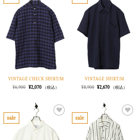
お
お
た。
す。
気
気
に
に
入
入
り
り
に
に
す
す
る
る
VINTAGE CHECK SHIRT/M
VINTAGE SHIRT/M
元
現
元
現
¥
6,900
¥
2,070
¥
8,900
¥
2,670
（税込）
（税込）
の
在
の
在
価
の
価
の
格
価
格
価
は
格
は
格
¥6,900
は
¥8,900
は
で
¥2,070
で
¥2,670
sale
sale
し
で
し
で
お
お
た。
す。
た。
す。
気
気
に
に