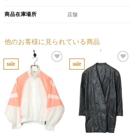
商品在庫場所
店舗
他のお客様に見られている商品
sale
sale
お
お
気
気
に
に
入
入
り
り
に
に
す
す
る
る