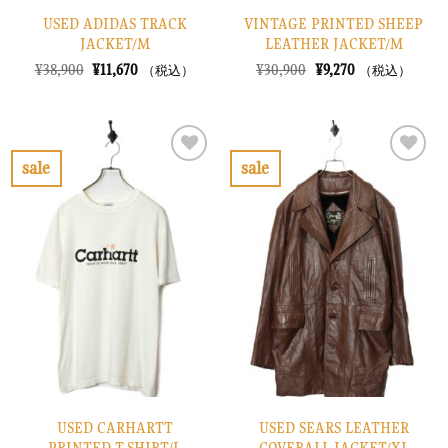
USED ADIDAS TRACK
VINTAGE PRINTED SHEEP
JACKET/M
LEATHER JACKET/M
元
現
元
現
¥
38,900
¥
11,670
¥
30,900
¥
9,270
（税込）
（税込）
の
在
の
在
価
の
価
の
格
価
格
価
は
格
は
格
¥38,900
は
¥30,900
は
で
¥11,670
で
¥9,270
sale
sale
し
で
し
で
お
お
た。
す。
た。
す。
気
気
に
に
入
入
り
り
に
に
す
す
る
る
USED CARHARTT
USED SEARS LEATHER
PRINTED T-SHIRT/L
COVERALL JACKET/XL