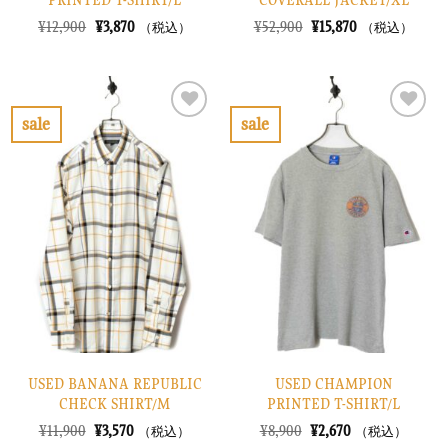
元
現
元
現
¥
12,900
¥
3,870
¥
52,900
¥
15,870
（税込）
（税込）
の
在
の
在
価
の
価
の
格
価
格
価
は
格
は
格
¥12,900
は
¥52,900
は
で
¥3,870
で
¥15,870
sale
sale
し
で
し
で
お
お
た。
す。
た。
す。
気
気
に
に
入
入
り
り
に
に
す
す
る
る
USED BANANA REPUBLIC
USED CHAMPION
CHECK SHIRT/M
PRINTED T-SHIRT/L
元
現
元
現
¥
11,900
¥
3,570
¥
8,900
¥
2,670
（税込）
（税込）
の
在
の
在