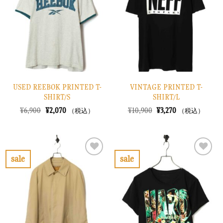
り
り
に
に
す
す
る
る
USED REEBOK PRINTED T-
VINTAGE PRINTED T-
SHIRT/S
SHIRT/L
元
現
元
現
¥
6,900
¥
2,070
¥
10,900
¥
3,270
（税込）
（税込）
の
在
の
在
価
の
価
の
格
価
格
価
は
格
は
格
¥6,900
は
¥10,900
は
で
¥2,070
で
¥3,270
sale
sale
し
で
し
で
お
お
た。
す。
た。
す。
気
気
に
に
入
入
り
り
に
に