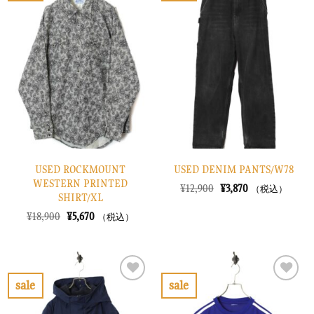
た。
す。
た。
す。
気
気
に
に
入
入
り
り
に
に
す
す
る
る
USED ROCKMOUNT
USED DENIM PANTS/W78
WESTERN PRINTED
元
現
¥
12,900
¥
3,870
（税込）
SHIRT/XL
の
在
価
の
元
現
¥
18,900
¥
5,670
（税込）
格
価
の
在
は
格
価
の
¥12,900
は
格
価
で
¥3,870
は
格
し
で
¥18,900
は
た。
す。
で
¥5,670
sale
sale
し
で
お
お
た。
す。
気
気