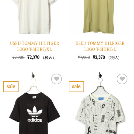
す
す
る
る
USED TOMMY HILFIGER
USED TOMMY HILFIGER
LOGO T-SHIRT/XL
LOGO T-SHIRT/L
元
現
元
現
¥
7,900
¥
2,370
¥
7,900
¥
2,370
（税込）
（税込）
の
在
の
在
価
の
価
の
格
価
格
価
は
格
は
格
¥7,900
は
¥7,900
は
で
¥2,370
で
¥2,370
sale
sale
し
で
し
で
お
お
た。
す。
た。
す。
気
気
に
に
入
入
り
り
に
に
す
す
る
る