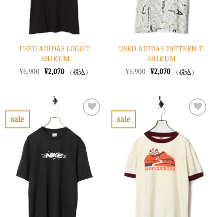
USED ADIDAS LOGO T-
USED ADIDAS PATTERN T-
SHIRT/M
SHIRT/M
元
現
元
現
¥
6,900
¥
2,070
¥
6,900
¥
2,070
（税込）
（税込）
の
在
の
在
価
の
価
の
格
価
格
価
は
格
は
格
¥6,900
は
¥6,900
は
で
¥2,070
で
¥2,070
sale
sale
し
で
し
で
お
お
た。
す。
た。
す。
気
気
に
に
入
入
り
り
に
に
す
す
る
る