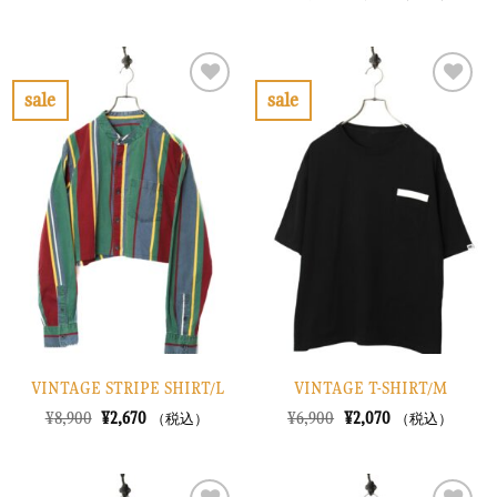
価
の
の
在
格
価
価
の
は
格
格
価
¥6,900
は
は
格
で
¥2,070
¥13,900
は
し
で
で
¥4,170
sale
sale
た。
す。
し
で
お
お
た。
す。
気
気
に
に
入
入
り
り
に
に
す
す
る
る
VINTAGE STRIPE SHIRT/L
VINTAGE T-SHIRT/M
元
現
元
現
¥
8,900
¥
2,670
¥
6,900
¥
2,070
（税込）
（税込）
の
在
の
在
価
の
価
の
格
価
格
価
は
格
は
格