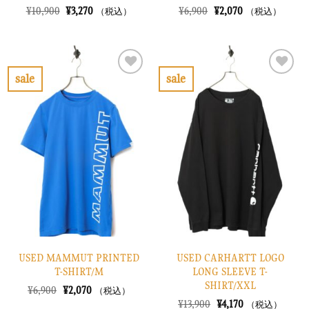
元
現
元
現
¥
10,900
¥
3,270
¥
6,900
¥
2,070
（税込）
（税込）
の
在
の
在
価
の
価
の
格
価
格
価
は
格
は
格
¥10,900
は
¥6,900
は
で
¥3,270
で
¥2,070
sale
sale
し
で
し
で
お
お
た。
す。
た。
す。
気
気
に
に
入
入
り
り
に
に
す
す
る
る
USED MAMMUT PRINTED
USED CARHARTT LOGO
T-SHIRT/M
LONG SLEEVE T-
SHIRT/XXL
元
現
¥
6,900
¥
2,070
（税込）
の
在
元
現
¥
13,900
¥
4,170
（税込）