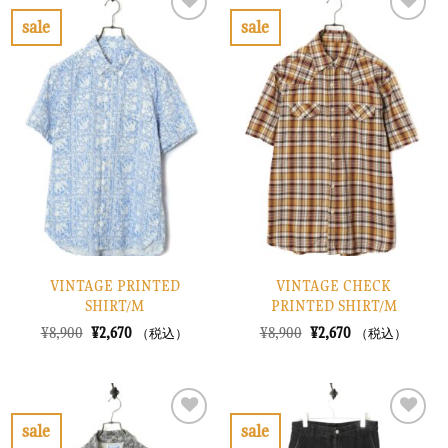
¥8,900
は
¥6,900
は
で
¥2,670
で
¥2,070
sale
sale
し
で
し
で
お
お
た。
す。
た。
す。
気
気
に
に
入
入
り
り
に
に
す
す
る
る
VINTAGE PRINTED
VINTAGE CHECK
SHIRT/M
PRINTED SHIRT/M
元
現
元
現
¥
8,900
¥
2,670
¥
8,900
¥
2,670
（税込）
（税込）
の
在
の
在
価
の
価
の
格
価
格
価
は
格
は
格
¥8,900
は
¥8,900
は
で
¥2,670
で
¥2,670
sale
sale
し
で
し
で
お
お