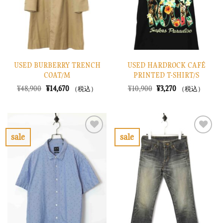
す
す
る
る
USED BURBERRY TRENCH
USED HARDROCK CAFÉ
COAT/M
PRINTED T-SHIRT/S
元
現
元
現
¥
48,900
¥
14,670
¥
10,900
¥
3,270
（税込）
（税込）
の
在
の
在
価
の
価
の
格
価
格
価
は
格
は
格
¥48,900
は
¥10,900
は
で
¥14,670
で
¥3,270
sale
sale
し
で
し
で
お
お
た。
す。
た。
す。
気
気
に
に
入
入
り
り
に
に
す
す
る
る