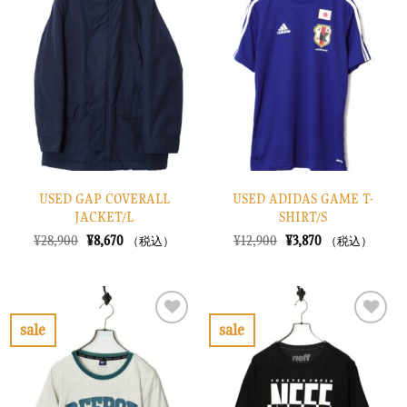
に
に
入
入
り
り
に
に
す
す
る
る
USED GAP COVERALL
USED ADIDAS GAME T-
JACKET/L
SHIRT/S
元
現
元
現
¥
28,900
¥
8,670
¥
12,900
¥
3,870
（税込）
（税込）
の
在
の
在
価
の
価
の
格
価
格
価
は
格
は
格
¥28,900
は
¥12,900
は
で
¥8,670
で
¥3,870
sale
sale
し
で
し
で
お
お
た。
す。
た。
す。
気
気
に
に
入
入