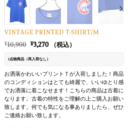
VINTAGE PRINTED T-SHIRT/M
元
現
10,900
3,270
¥
¥
（税込）
の
在
価
の
1点物商品（再入荷なし）
格
価
は
格
お洒落かわいいプリントＴが入荷しました！商品
¥10,900
は
のコンディションはとても綺麗で、いいゆとり感
で
¥3,270
でお洒落に着こなせます！こちらの商品は古着に
し
で
なります。古着の特性をご理解の上ご購入お願い
た。
す。
致します。何でも気になる事ありましたら、ぜひ
ご連絡お願い致します。