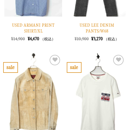
USED ARMANI PRINT
USED LEE DENIM
SHIRT/XL
PANTS/W68
元
現
元
現
¥
14,900
¥
4,470
¥
10,900
¥
3,270
（税込）
（税込）
の
在
の
在
価
の
価
の
格
価
格
価
は
格
は
格
¥14,900
は
¥10,900
は
で
¥4,470
で
¥3,270
sale
sale
し
で
し
で
お
お
た。
す。
た。
す。
気
気
に
に
入
入
り
り
に
に
す
す
る
る