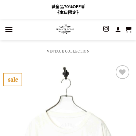
🛒全品70%OFF🛒
《本日限定》
Skip
to
content
VINTAGE COLLECTION
sale
お
気
に
入
り
に
す