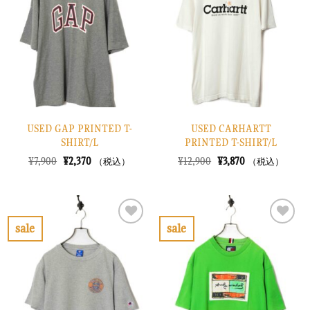
り
り
に
に
す
す
る
る
USED GAP PRINTED T-
USED CARHARTT
SHIRT/L
PRINTED T-SHIRT/L
元
現
元
現
¥
7,900
¥
2,370
¥
12,900
¥
3,870
（税込）
（税込）
の
在
の
在
価
の
価
の
格
価
格
価
は
格
は
格
¥7,900
は
¥12,900
は
で
¥2,370
で
¥3,870
sale
sale
し
で
し
で
お
お
た。
す。
た。
す。
気
気
に
に
入
入
り
り
に
に