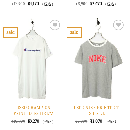
元
現
元
現
¥
13,900
¥
4,170
¥
8,900
¥
2,670
（税込）
（税込）
の
在
の
在
価
の
価
の
格
価
格
価
は
格
は
格
¥13,900
は
¥8,900
は
で
¥4,170
で
¥2,670
sale
sale
し
で
し
で
お
お
た。
す。
た。
す。
気
気
に
に
入
入
り
り
に
に
す
す
る
る
USED CHAMPION
USED NIKE PRINTED T-
PRINTED T-SHIRT/M
SHIRT/L
元
現
元
現
¥
10,900
¥
3,270
¥
6,900
¥
2,070
（税込）
（税込）
の
在
の
在
価
の
価
の