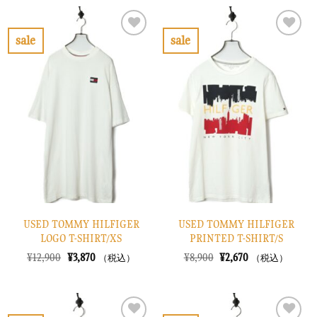
格
価
格
価
は
格
は
格
¥7,900
は
¥10,900
は
で
¥2,370
で
¥3,270
sale
sale
し
で
し
で
お
お
た。
す。
た。
す。
気
気
に
に
入
入
り
り
に
に
す
す
る
る
USED TOMMY HILFIGER
USED TOMMY HILFIGER
LOGO T-SHIRT/XS
PRINTED T-SHIRT/S
元
現
元
現
¥
12,900
¥
3,870
¥
8,900
¥
2,670
（税込）
（税込）
の
在
の
在
価
の
価
の
格
価
格
価
は
格
は
格
¥12,900
は
¥8,900
は