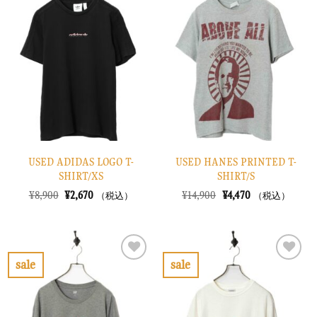
気
気
に
に
入
入
り
り
に
に
す
す
る
る
USED ADIDAS LOGO T-
USED HANES PRINTED T-
SHIRT/XS
SHIRT/S
元
現
元
現
¥
8,900
¥
2,670
¥
14,900
¥
4,470
（税込）
（税込）
の
在
の
在
価
の
価
の
格
価
格
価
は
格
は
格
¥8,900
は
¥14,900
は
で
¥2,670
で
¥4,470
sale
sale
し
で
し
で
お
お
た。
す。
た。
す。
気
気
に
に
入
入