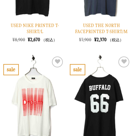
USED NIKE PRINTED T-
USED THE NORTH
SHIRT/L
FACEPRINTED T-SHIRT/M
元
現
元
現
¥
8,900
¥
2,670
¥
7,900
¥
2,370
（税込）
（税込）
の
在
の
在
価
の
価
の
格
価
格
価
は
格
は
格
¥8,900
は
¥7,900
は
で
¥2,670
で
¥2,370
sale
sale
し
で
し
で
お
お
た。
す。
た。
す。
気
気
に
に
入
入
り
り
に
に
す
す
る
る