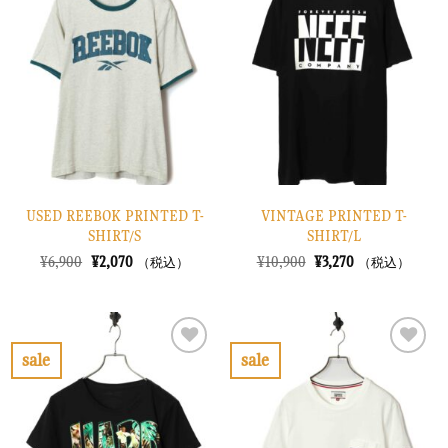
に
に
入
入
り
り
に
に
す
す
る
る
USED REEBOK PRINTED T-
VINTAGE PRINTED T-
SHIRT/S
SHIRT/L
元
現
元
現
¥
6,900
¥
2,070
¥
10,900
¥
3,270
（税込）
（税込）
の
在
の
在
価
の
価
の
格
価
格
価
は
格
は
格
¥6,900
は
¥10,900
は
で
¥2,070
で
¥3,270
sale
sale
し
で
し
で
お
お
た。
す。
た。
す。
気
気
に
に
入
入