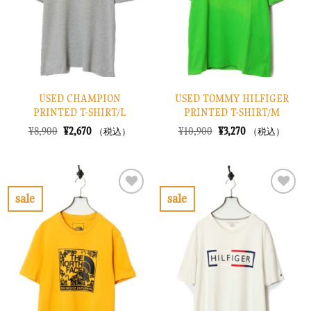
す
す
る
る
USED CHAMPION
USED TOMMY HILFIGER
PRINTED T-SHIRT/L
PRINTED T-SHIRT/M
元
現
元
現
¥
8,900
¥
2,670
¥
10,900
¥
3,270
（税込）
（税込）
の
在
の
在
価
の
価
の
格
価
格
価
は
格
は
格
¥8,900
は
¥10,900
は
で
¥2,670
で
¥3,270
sale
sale
し
で
し
で
お
お
た。
す。
た。
す。
気
気
に
に
入
入
り
り
に
に
す
す
る
る