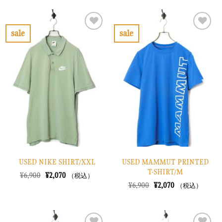
格
価
格
価
は
格
は
格
¥10,900
は
¥6,900
は
で
¥3,270
で
¥2,070
sale
sale
し
で
し
で
お
お
た。
す。
た。
す。
気
気
に
に
入
入
り
り
に
に
す
す
る
る
USED NIKE SHIRT/XXL
USED MAMMUT PRINTED
T-SHIRT/M
元
現
¥
6,900
¥
2,070
（税込）
の
在
元
現
¥
6,900
¥
2,070
（税込）
価
の
の
在
格
価
価
の
は
格
格
価
¥6,900
は
は
格
で
¥2,070
¥6,900
は