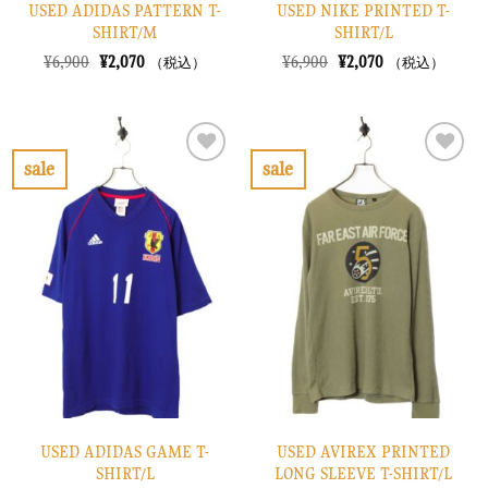
USED ADIDAS PATTERN T-
USED NIKE PRINTED T-
SHIRT/M
SHIRT/L
元
現
元
現
¥
6,900
¥
2,070
¥
6,900
¥
2,070
（税込）
（税込）
の
在
の
在
価
の
価
の
格
価
格
価
は
格
は
格
¥6,900
は
¥6,900
は
で
¥2,070
で
¥2,070
sale
sale
し
で
し
で
お
お
た。
す。
た。
す。
気
気
に
に
入
入
り
り
に
に
す
す
る
る
USED ADIDAS GAME T-
USED AVIREX PRINTED
SHIRT/L
LONG SLEEVE T-SHIRT/L