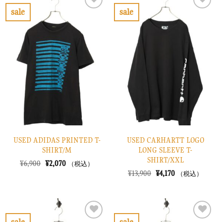
し
で
で
¥2,070
sale
sale
た。
す。
し
で
お
お
た。
す。
気
気
に
に
入
入
り
り
に
に
す
す
る
る
USED ADIDAS PRINTED T-
USED CARHARTT LOGO
SHIRT/M
LONG SLEEVE T-
SHIRT/XXL
元
現
¥
6,900
¥
2,070
（税込）
の
在
元
現
¥
13,900
¥
4,170
（税込）
価
の
の
在
格
価
価
の
は
格
格
価
¥6,900
は
は
格
で
¥2,070
¥13,900
は
し
で
で
¥4,170
sale
sale