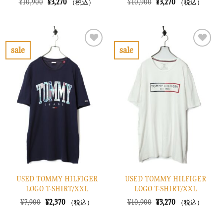
元
現
元
現
¥
10,900
¥
3,270
¥
10,900
¥
3,270
（税込）
（税込）
の
在
の
在
価
の
価
の
格
価
格
価
は
格
は
格
¥10,900
は
¥10,900
は
で
¥3,270
で
¥3,270
sale
sale
し
で
し
で
お
お
た。
す。
た。
す。
気
気
に
に
入
入
り
り
に
に
す
す
る
る
USED TOMMY HILFIGER
USED TOMMY HILFIGER
LOGO T-SHIRT/XXL
LOGO T-SHIRT/XXL
元
現
元
現
¥
7,900
¥
2,370
¥
10,900
¥
3,270
（税込）
（税込）
の
在
の
在
価
の
価
の