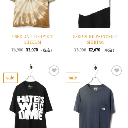
す
す
る
る
USED GAP TIE-DYE T-
USED NIKE PRINTED T-
SHIRT/M
SHIRT/M
元
現
元
現
¥
6,900
¥
2,070
¥
8,900
¥
2,670
（税込）
（税込）
の
在
の
在
価
の
価
の
格
価
格
価
は
格
は
格
¥6,900
は
¥8,900
は
で
¥2,070
で
¥2,670
sale
sale
し
で
し
で
お
お
た。
す。
た。
す。
気
気
に
に
入
入
り
り
に
に
す
す
る
る