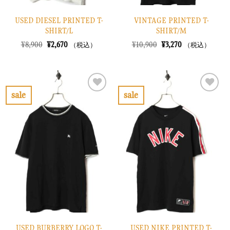
USED DIESEL PRINTED T-
VINTAGE PRINTED T-
SHIRT/L
SHIRT/M
元
現
元
現
¥
8,900
¥
2,670
¥
10,900
¥
3,270
（税込）
（税込）
の
在
の
在
価
の
価
の
格
価
格
価
は
格
は
格
¥8,900
は
¥10,900
は
で
¥2,670
で
¥3,270
sale
sale
し
で
し
で
お
お
た。
す。
た。
す。
気
気
に
に
入
入
り
り
に
に
す
す
る
る
USED BURBERRY LOGO T-
USED NIKE PRINTED T-