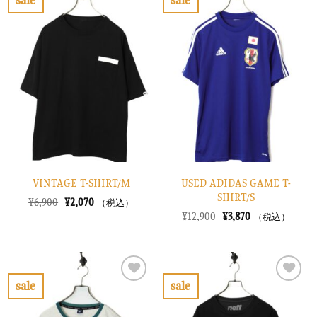
た。
す。
し
で
お
お
た。
す。
気
気
に
に
入
入
り
り
に
に
す
す
る
る
VINTAGE T-SHIRT/M
USED ADIDAS GAME T-
SHIRT/S
元
現
¥
6,900
¥
2,070
（税込）
の
在
元
現
¥
12,900
¥
3,870
（税込）
価
の
の
在
格
価
価
の
は
格
格
価
¥6,900
は
は
格
で
¥2,070
¥12,900
は
し
で
で
¥3,870
sale
sale
た。
す。
し
で
お
お
た。
す。
気
気