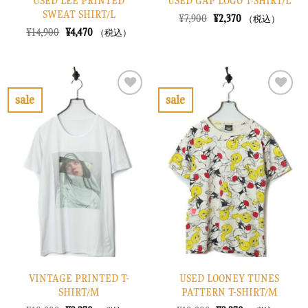
USED LEE PRINTED
USED GAP LOGO T-SHIRT/L
SWEAT SHIRT/L
元
現
¥
7,900
¥
2,370
（税込）
の
在
元
現
¥
14,900
¥
4,470
（税込）
価
の
の
在
格
価
価
の
は
格
格
価
¥7,900
は
は
格
で
¥2,370
¥14,900
は
し
で
で
¥4,470
sale
sale
た。
す。
し
で
お
お
た。
す。
気
気
に
に
入
入
り
り
に
に
す
す
る
る
VINTAGE PRINTED T-
USED LOONEY TUNES
SHIRT/M
PATTERN T-SHIRT/M