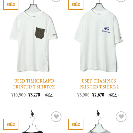
で
¥3,870
で
¥2,670
sale
sale
し
で
し
で
お
お
た。
す。
た。
す。
気
気
に
に
入
入
り
り
に
に
す
す
る
る
USED TIMBERLAND
USED CHAMPION
PRINTED T-SHIRT/XS
PRINTED T-SHIRT/L
元
現
元
現
¥
10,900
¥
3,270
¥
8,900
¥
2,670
（税込）
（税込）
の
在
の
在
価
の
価
の
格
価
格
価
は
格
は
格
¥10,900
は
¥8,900
は
で
¥3,270
で
¥2,670
sale
sale
し
で
し
で
お
お
た。
す。
た。
す。