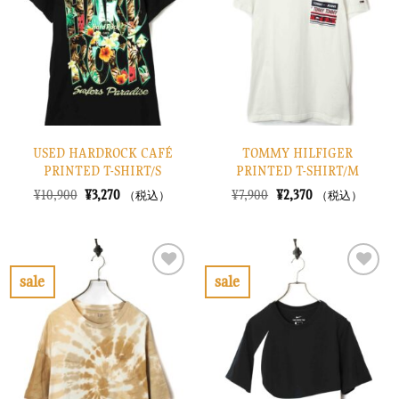
り
り
に
に
す
す
る
る
USED HARDROCK CAFÉ
TOMMY HILFIGER
PRINTED T-SHIRT/S
PRINTED T-SHIRT/M
元
現
元
現
¥
10,900
¥
3,270
¥
7,900
¥
2,370
（税込）
（税込）
の
在
の
在
価
の
価
の
格
価
格
価
は
格
は
格
¥10,900
は
¥7,900
は
で
¥3,270
で
¥2,370
sale
sale
し
で
し
で
お
お
た。
す。
た。
す。
気
気
に
に
入
入
り
り
に
に