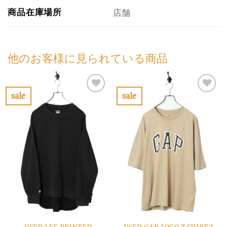
商品在庫場所
店舗
他のお客様に見られている商品
sale
sale
お
お
気
気
に
に
入
入
り
り
に
に
す
す
る
る