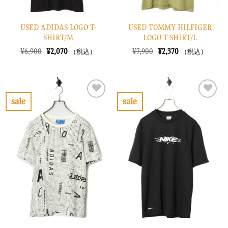
USED ADIDAS LOGO T-
USED TOMMY HILFIGER
SHIRT/M
LOGO T-SHIRT/L
元
現
元
現
¥
6,900
¥
2,070
¥
7,900
¥
2,370
（税込）
（税込）
の
在
の
在
価
の
価
の
格
価
格
価
は
格
は
格
¥6,900
は
¥7,900
は
で
¥2,070
で
¥2,370
sale
sale
し
で
し
で
お
お
た。
す。
た。
す。
気
気
に
に
入
入
り
り
に
に
す
す
る
る