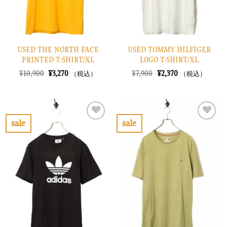
USED THE NORTH FACE
USED TOMMY HILFIGER
PRINTED T-SHIRT/XL
LOGO T-SHIRT/XL
元
現
元
現
¥
10,900
¥
3,270
¥
7,900
¥
2,370
（税込）
（税込）
の
在
の
在
価
の
価
の
格
価
格
価
は
格
は
格
¥10,900
は
¥7,900
は
で
¥3,270
で
¥2,370
sale
sale
し
で
し
で
お
お
た。
す。
た。
す。
気
気
に
に
入
入
り
り
に
に
す
す
る
る