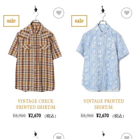
¥6,900
は
格
価
で
¥2,070
は
格
し
で
¥10,900
は
た。
す。
で
¥3,270
sale
sale
し
で
お
お
た。
す。
気
気
に
に
入
入
り
り
に
に
す
す
る
る
VINTAGE CHECK
VINTAGE PRINTED
PRINTED SHIRT/M
SHIRT/M
元
現
元
現
¥
8,900
¥
2,670
¥
8,900
¥
2,670
（税込）
（税込）
の
在
の
在
価
の
価
の
格
価
格
価
は
格
は
格
¥8,900
は
¥8,900
は