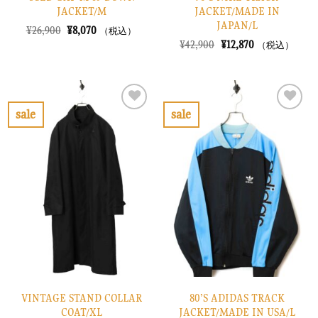
JACKET/M
JACKET/MADE IN
JAPAN/L
元
現
¥
26,900
¥
8,070
（税込）
の
在
元
現
¥
42,900
¥
12,870
（税込）
価
の
の
在
格
価
価
の
は
格
格
価
¥26,900
は
は
格
で
¥8,070
¥42,900
は
し
で
で
¥12,870
sale
sale
た。
す。
し
で
お
お
た。
す。
気
気
に
に
入
入
り
り
に
に
す
す
る
る
VINTAGE STAND COLLAR
80’S ADIDAS TRACK
COAT/XL
JACKET/MADE IN USA/L