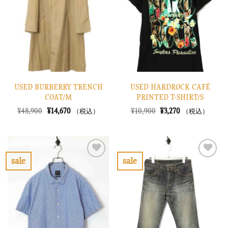
り
り
に
に
す
す
る
る
USED BURBERRY TRENCH
USED HARDROCK CAFÉ
COAT/M
PRINTED T-SHIRT/S
元
現
元
現
¥
48,900
¥
14,670
¥
10,900
¥
3,270
（税込）
（税込）
の
在
の
在
価
の
価
の
格
価
格
価
は
格
は
格
¥48,900
は
¥10,900
は
で
¥14,670
で
¥3,270
sale
sale
し
で
し
で
お
お
た。
す。
た。
す。
気
気
に
に
入
入
り
り
に
に