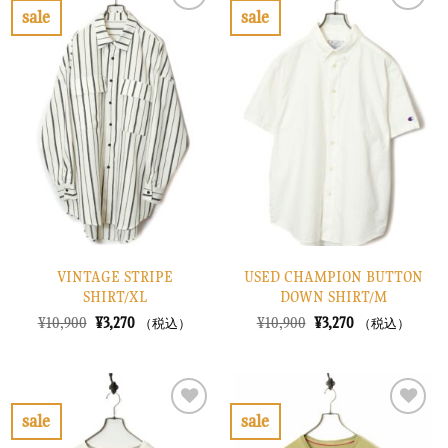
で
¥2,070
で
¥2,670
sale
sale
し
で
し
で
お
お
た。
す。
た。
す。
気
気
に
に
入
入
り
り
に
に
す
す
る
る
VINTAGE STRIPE
USED CHAMPION BUTTON
SHIRT/XL
DOWN SHIRT/M
元
現
元
現
¥
10,900
¥
3,270
¥
10,900
¥
3,270
（税込）
（税込）
の
在
の
在
価
の
価
の
格
価
格
価
は
格
は
格
¥10,900
は
¥10,900
は
で
¥3,270
で
¥3,270
sale
sale
し
で
し
で
お
お
た。
す。
た。
す。