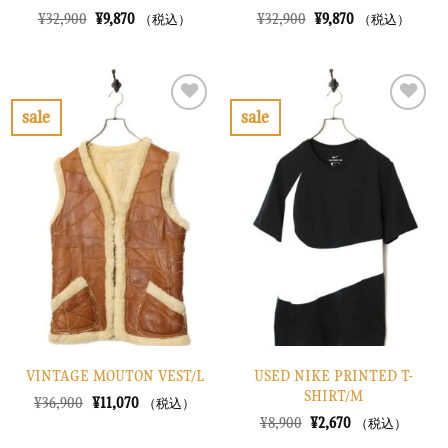
元
現
元
現
¥
32,900
¥
9,870
¥
32,900
¥
9,870
（税込）
（税込）
の
在
の
在
価
の
価
の
格
価
格
価
は
格
は
格
¥32,900
は
¥32,900
は
で
¥9,870
で
¥9,870
sale
sale
し
で
し
で
お
お
た。
す。
た。
す。
気
気
に
に
入
入
り
り
に
に
す
す
る
る
VINTAGE MOUTON VEST/L
USED NIKE PRINTED T-
SHIRT/M
元
現
¥
36,900
¥
11,070
（税込）
の
在
元
現
¥
8,900
¥
2,670
（税込）
価
の
の
在
格
価