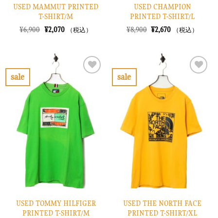
USED MAMMUT PRINTED
USED CHAMPION
T-SHIRT/M
PRINTED T-SHIRT/L
元
現
元
現
¥
6,900
¥
2,070
¥
8,900
¥
2,670
（税込）
（税込）
の
在
の
在
価
の
価
の
格
価
格
価
は
格
は
格
¥6,900
は
¥8,900
は
で
¥2,070
で
¥2,670
sale
sale
し
で
し
で
お
お
た。
す。
た。
す。
気
気
に
に
入
入
り
り
に
に
す
す
る
る
USED TOMMY HILFIGER
USED THE NORTH FACE
PRINTED T-SHIRT/M
PRINTED T-SHIRT/XL