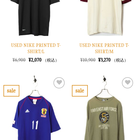
す
す
る
る
USED NIKE PRINTED T-
USED NIKE PRINTED T-
SHIRT/L
SHIRT/M
元
現
元
現
¥
6,900
¥
2,070
¥
10,900
¥
3,270
（税込）
（税込）
の
在
の
在
価
の
価
の
格
価
格
価
は
格
は
格
¥6,900
は
¥10,900
は
で
¥2,070
で
¥3,270
sale
sale
し
で
し
で
お
お
た。
す。
た。
す。
気
気
に
に
入
入
り
り
に
に
す
す
る
る