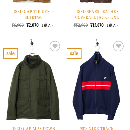
USED GAP TIE-DYE T-
USED SEARS LEATHER
SHIRT/M
COVERALL JACKET/XL
元
現
元
現
¥
6,900
¥
2,070
¥
52,900
¥
15,870
（税込）
（税込）
の
在
の
在
価
の
価
の
格
価
格
価
は
格
は
格
¥6,900
は
¥52,900
は
で
¥2,070
で
¥15,870
sale
sale
し
で
し
で
お
お
た。
す。
た。
す。
気
気
に
に
入
入
り
り
に
に
す
す
る
る
USED GAP M-65 DOWN
90’S NIKE TRACK