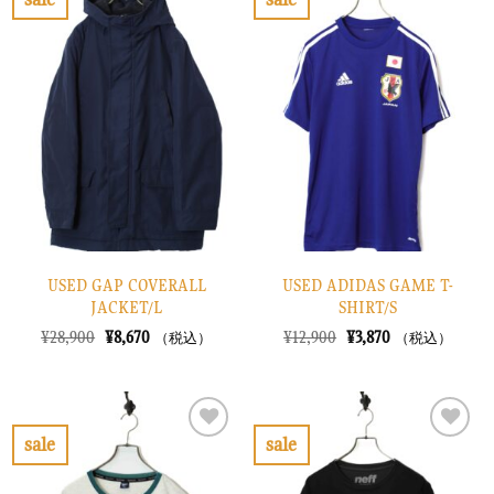
し
で
お
お
た。
す。
気
気
に
に
入
入
り
り
に
に
す
す
る
る
USED GAP COVERALL
USED ADIDAS GAME T-
JACKET/L
SHIRT/S
元
現
元
現
¥
28,900
¥
8,670
¥
12,900
¥
3,870
（税込）
（税込）
の
在
の
在
価
の
価
の
格
価
格
価
は
格
は
格
¥28,900
は
¥12,900
は
で
¥8,670
で
¥3,870
sale
sale
し
で
し
で
お
お
た。
す。
た。
す。
気
気