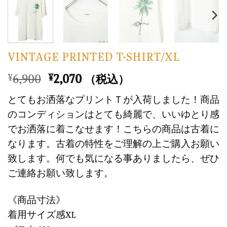
VINTAGE PRINTED T-SHIRT/XL
元
現
6,900
2,070
¥
¥
（税込）
の
在
とてもお洒落なプリントＴが入荷しました！商品
価
の
のコンディションはとても綺麗で、いいゆとり感
格
価
でお洒落に着こなせます！こちらの商品は古着に
は
格
なります。古着の特性をご理解の上ご購入お願い
¥6,900
は
で
¥2,070
致します。何でも気になる事ありましたら、ぜひ
し
で
ご連絡お願い致します。
た。
す。
《商品寸法》
着用サイズ感XL