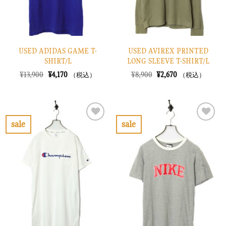
USED ADIDAS GAME T-
USED AVIREX PRINTED
SHIRT/L
LONG SLEEVE T-SHIRT/L
元
現
元
現
¥
13,900
¥
4,170
¥
8,900
¥
2,670
（税込）
（税込）
の
在
の
在
価
の
価
の
格
価
格
価
は
格
は
格
¥13,900
は
¥8,900
は
で
¥4,170
で
¥2,670
sale
sale
し
で
し
で
お
お
た。
す。
た。
す。
気
気
に
に
入
入
り
り
に
に
す
す
る
る