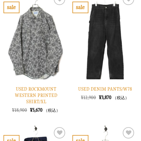
で
¥2,670
で
¥2,670
sale
sale
し
で
し
で
お
お
た。
す。
た。
す。
気
気
に
に
入
入
り
り
に
に
す
す
る
る
USED ROCKMOUNT
USED DENIM PANTS/W78
WESTERN PRINTED
元
現
¥
12,900
¥
3,870
（税込）
SHIRT/XL
の
在
価
の
元
現
¥
18,900
¥
5,670
（税込）
格
価
の
在
は
格
価
の
¥12,900
は
格
価
で
¥3,870
は
格
し
で
¥18,900
は
た。
す。
で
¥5,670
sale
sale