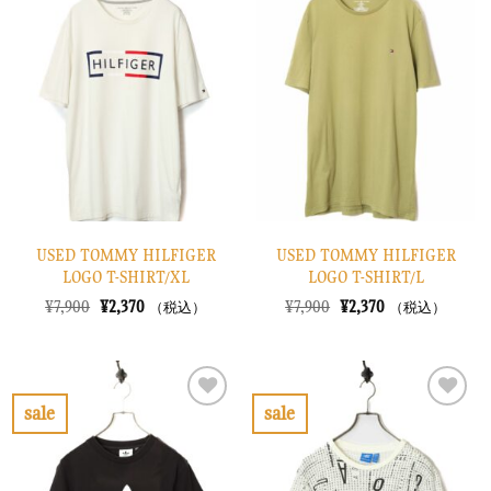
気
気
に
に
入
入
り
り
に
に
す
す
る
る
USED TOMMY HILFIGER
USED TOMMY HILFIGER
LOGO T-SHIRT/XL
LOGO T-SHIRT/L
元
現
元
現
¥
7,900
¥
2,370
¥
7,900
¥
2,370
（税込）
（税込）
の
在
の
在
価
の
価
の
格
価
格
価
は
格
は
格
¥7,900
は
¥7,900
は
で
¥2,370
で
¥2,370
sale
sale
し
で
し
で
お
お
た。
す。
た。
す。
気
気
に
に