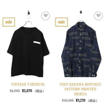
の
在
は
格
価
の
¥8,900
は
格
価
で
¥2,670
は
格
し
で
¥13,900
は
た。
す。
で
¥4,170
sale
sale
し
で
お
お
た。
す。
気
気
に
に
入
入
り
り
に
に
す
す
る
る
VINTAGE T-SHIRT/M
USED BANANA REPUBLIC
PATTERN PRINTED
元
現
¥
6,900
¥
2,070
（税込）
SHIRT/L
の
在
価
の
元
現
¥
10,900
¥
3,270
（税込）
格
価
の
在
は
格
価
の