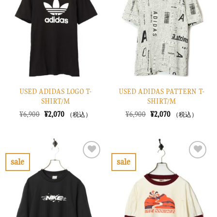
入
入
り
り
に
に
す
す
る
る
USED ADIDAS LOGO T-
USED ADIDAS PATTERN T-
SHIRT/M
SHIRT/M
元
現
元
現
¥
6,900
¥
2,070
¥
6,900
¥
2,070
（税込）
（税込）
の
在
の
在
価
の
価
の
格
価
格
価
は
格
は
格
¥6,900
は
¥6,900
は
で
¥2,070
で
¥2,070
sale
sale
し
で
し
で
お
お
た。
す。
た。
す。
気
気
に
に
入
入
り
り
に
に