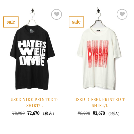
価
の
は
格
格
価
¥36,900
は
は
格
で
¥11,070
¥8,900
は
し
で
で
¥2,670
sale
sale
た。
す。
し
で
お
お
た。
す。
気
気
に
に
入
入
り
り
に
に
す
す
る
る
USED NIKE PRINTED T-
USED DIESEL PRINTED T-
SHIRT/L
SHIRT/L
元
現
元
現
¥
8,900
¥
2,670
¥
8,900
¥
2,670
（税込）
（税込）
の
在
の
在
価
の
価
の
格
価
格
価
は
格
は
格