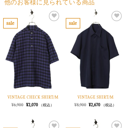
他のお客様に見られている商品
sale
sale
お
お
気
気
に
に
入
入
り
り
に
に
す
す
る
る
VINTAGE CHECK SHIRT/M
VINTAGE SHIRT/M
元
現
元
現
¥
6,900
¥
2,070
¥
8,900
¥
2,670
（税込）
（税込）
の
在
の
在
価
の
価
の
格
価
格
価
は
格
は
格
¥6,900
は
¥8,900
は