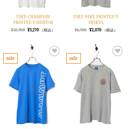
USED CHAMPION
USED NIKE PRINTED T-
PRINTED T-SHIRT/M
SHIRT/L
元
現
元
現
¥
10,900
¥
3,270
¥
6,900
¥
2,070
（税込）
（税込）
の
在
の
在
価
の
価
の
格
価
格
価
は
格
は
格
¥10,900
は
¥6,900
は
で
¥3,270
で
¥2,070
sale
sale
し
で
し
で
お
お
た。
す。
た。
す。
気
気
に
に
入
入
り
り
に
に
す
す
る
る