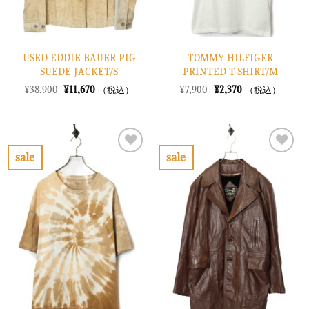
USED EDDIE BAUER PIG
TOMMY HILFIGER
SUEDE JACKET/S
PRINTED T-SHIRT/M
元
現
元
現
¥
38,900
¥
11,670
¥
7,900
¥
2,370
（税込）
（税込）
の
在
の
在
価
の
価
の
格
価
格
価
は
格
は
格
¥38,900
は
¥7,900
は
で
¥11,670
で
¥2,370
sale
sale
し
で
し
で
お
お
た。
す。
た。
す。
気
気
に
に
入
入
り
り
に
に
す
す
る
る