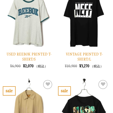
に
に
入
入
り
り
に
に
す
す
る
る
USED REEBOK PRINTED T-
VINTAGE PRINTED T-
SHIRT/S
SHIRT/L
元
現
元
現
¥
6,900
¥
2,070
¥
10,900
¥
3,270
（税込）
（税込）
の
在
の
在
価
の
価
の
格
価
格
価
は
格
は
格
¥6,900
は
¥10,900
は
で
¥2,070
で
¥3,270
sale
sale
し
で
し
で
お
お
た。
す。
た。
す。
気
気
に
に
入
入