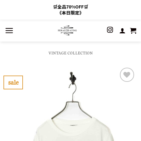
🛒全品70%OFF🛒
《本日限定》
Skip
to
content
VINTAGE COLLECTION
sale
お
気
に
入
り
に
す