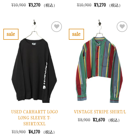
元
現
元
現
¥
10,900
¥
3,270
¥
10,900
¥
3,270
（税込）
（税込）
の
在
の
在
価
の
価
の
格
価
格
価
は
格
は
格
¥10,900
は
¥10,900
は
で
¥3,270
で
¥3,270
sale
sale
し
で
し
で
お
お
た。
す。
た。
す。
気
気
に
に
入
入
り
り
に
に
す
す
る
る
USED CARHARTT LOGO
VINTAGE STRIPE SHIRT/L
LONG SLEEVE T-
元
現
¥
8,900
¥
2,670
（税込）
SHIRT/XXL
の
在
価
の
元
現
¥
13,900
¥
4,170
（税込）
格
価