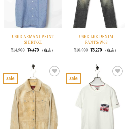
す
す
る
る
USED ARMANI PRINT
USED LEE DENIM
SHIRT/XL
PANTS/W68
元
現
元
現
¥
14,900
¥
4,470
¥
10,900
¥
3,270
（税込）
（税込）
の
在
の
在
価
の
価
の
格
価
格
価
は
格
は
格
¥14,900
は
¥10,900
は
で
¥4,470
で
¥3,270
sale
sale
し
で
し
で
お
お
た。
す。
た。
す。
気
気
に
に
入
入
り
り
に
に
す
す
る
る