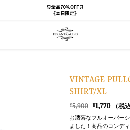
🛒全品70%OFF🛒
《本日限定》
VINTAGE PULL
SHIRT/XL
お
気
元
現
5,900
1,770
¥
¥
（税
に
の
在
入
お洒落なプルオーバーシ
価
の
り
ました！商品のコンディ
格
価