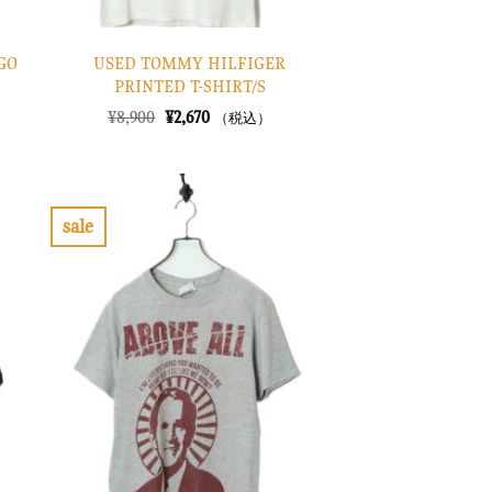
GO
USED TOMMY HILFIGER
PRINTED T-SHIRT/S
元
現
¥
8,900
¥
2,670
（税込）
の
在
価
の
格
価
は
格
¥8,900
は
で
¥2,670
sale
し
で
お
た。
す。
気
に
入
り
に
す
る