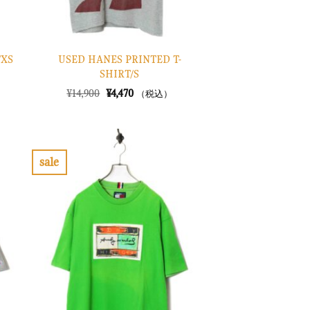
USED HANES PRINTED T-
/XS
SHIRT/S
元
現
¥
14,900
¥
4,470
（税込）
の
在
価
の
格
価
は
格
¥14,900
は
で
¥4,470
sale
し
で
お
た。
す。
気
に
入
り
に
す
る