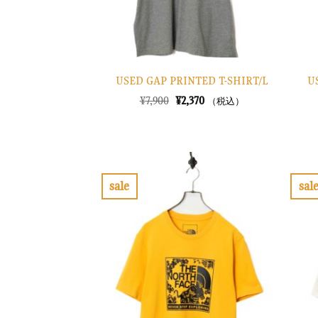
U
USED GAP PRINTED T-SHIRT/L
元
現
¥
7,900
¥
2,370
（税込）
の
在
価
の
格
価
は
格
¥7,900
は
で
¥2,370
し
で
sale
sal
た。
す。
お
気
に
入
り
に
す
る