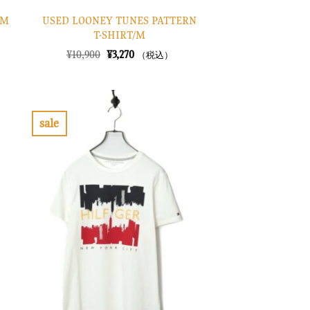
USED LOONEY TUNES PATTERN
/M
T-SHIRT/M
元
現
¥
10,900
¥
3,270
（税込）
の
在
価
の
格
価
は
格
¥10,900
は
で
¥3,270
sale
し
で
お
た。
す。
気
に
入
り
に
す
る