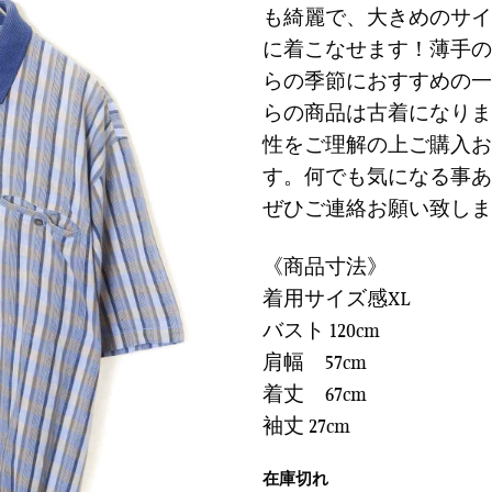
に
も綺麗で、大きめのサイ
は
格
す
に着こなせます！薄手の
¥5,900
は
る
で
¥1,770
らの季節におすすめの一
し
で
らの商品は古着になりま
た。
す。
性をご理解の上ご購入お
す。何でも気になる事あ
ぜひご連絡お願い致しま
《商品寸法》
着用サイズ感XL
バスト 120cm
肩幅 57cm
着丈 67cm
袖丈 27cm
在庫切れ