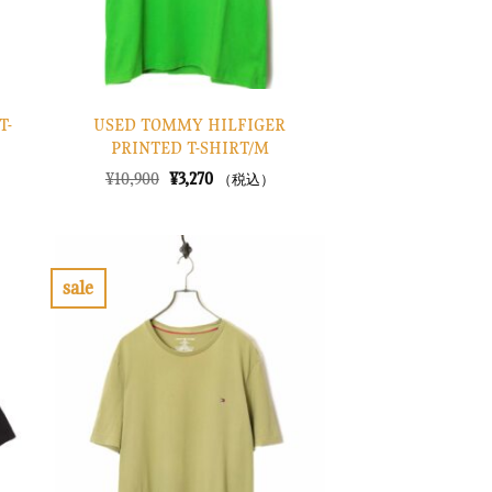
T-
USED TOMMY HILFIGER
PRINTED T-SHIRT/M
元
現
¥
10,900
¥
3,270
（税込）
の
在
価
の
格
価
は
格
¥10,900
は
で
¥3,270
sale
し
で
お
た。
す。
気
に
入
り
に
す
る