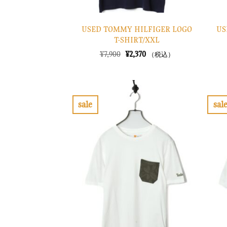
USED TOMMY HILFIGER LOGO
US
T-SHIRT/XXL
元
現
¥
7,900
¥
2,370
（税込）
の
在
価
の
格
価
は
格
¥7,900
は
で
¥2,370
sale
sal
し
で
お
た。
す。
気
に
入
り
に
す
る