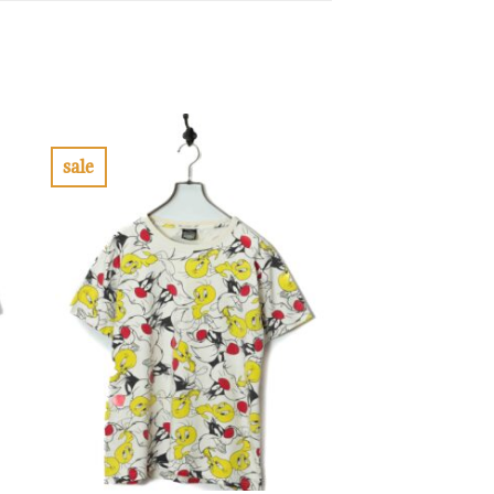
sale
お
気
に
入
り
に
す
る