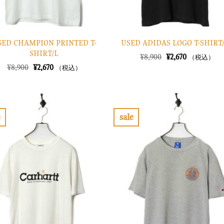
SED CHAMPION PRINTED T-
USED ADIDAS LOGO T-SHIRT
SHIRT/L
元
現
¥
8,900
¥
2,670
（税込）
の
在
元
現
¥
8,900
¥
2,670
（税込）
価
の
の
在
格
価
価
の
は
格
格
価
¥8,900
は
は
格
で
¥2,670
¥8,900
は
し
で
で
¥2,670
e
sale
た。
す。
し
で
お
お
た。
す。
気
気
に
に
入
入
り
り
に
に
す
す
る
る