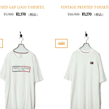
USED GAP LOGO T-SHIRT/L
VINTAGE PRINTED T-SHIRT
元
現
元
現
¥
7,900
¥
2,370
¥
10,900
¥
3,270
（税込）
（税込）
の
在
の
在
価
の
価
の
格
価
格
価
は
格
は
格
¥7,900
は
¥10,900
は
で
¥2,370
で
¥3,270
し
で
し
で
e
sale
た。
す。
た。
す。
お
お
気
気
に
に
入
入
り
り
に
に
す
す
る
る