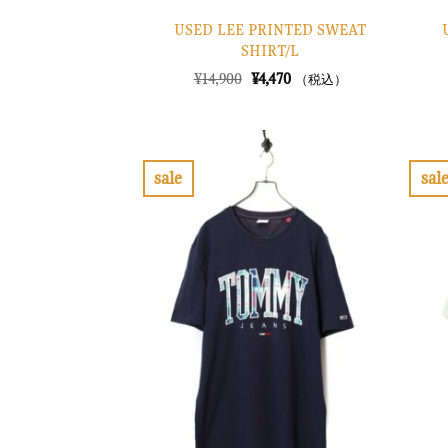
USED LEE PRINTED SWEAT
SHIRT/L
元
現
¥
14,900
¥
4,470
（税込）
の
在
価
の
格
価
は
格
¥14,900
は
で
¥4,470
sale
sal
し
で
お
た。
す。
気
に
入
り
に
す
る