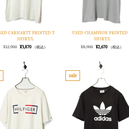
SED CARHARTT PRINTED T-
USED CHAMPION PRINTED 
SHIRT/L
SHIRT/L
元
現
元
現
¥
12,900
¥
3,870
¥
8,900
¥
2,670
（税込）
（税込）
の
在
の
在
価
の
価
の
格
価
格
価
は
格
は
格
¥12,900
は
¥8,900
は
で
¥3,870
で
¥2,670
e
sale
し
で
し
で
お
お
た。
す。
た。
す。
気
気
に
に
入
入
り
り
に
に
す
す
る
る