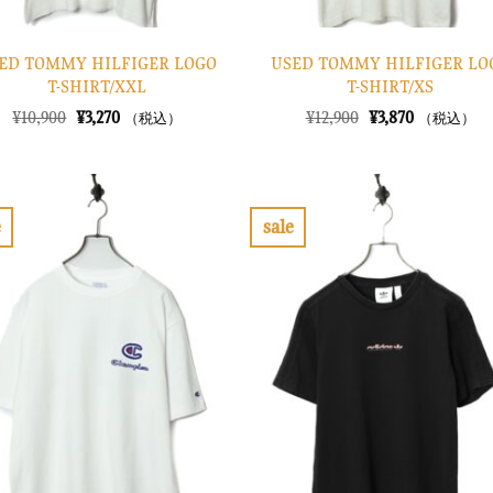
ED TOMMY HILFIGER LOGO
USED TOMMY HILFIGER LO
T-SHIRT/XXL
T-SHIRT/XS
元
現
元
現
¥
10,900
¥
3,270
¥
12,900
¥
3,870
（税込）
（税込）
の
在
の
在
価
の
価
の
格
価
格
価
は
格
は
格
¥10,900
は
¥12,900
は
で
¥3,270
で
¥3,870
e
sale
し
で
し
で
お
お
た。
す。
た。
す。
気
気
に
に
入
入
り
り
に
に
す
す
る
る