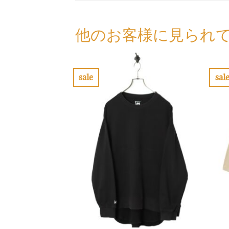
他のお客様に見られ
sale
sal
お
気
に
入
り
に
す
る