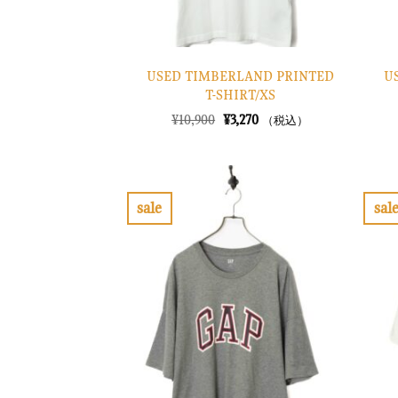
USED TIMBERLAND PRINTED
U
T-SHIRT/XS
元
現
¥
10,900
¥
3,270
（税込）
の
在
価
の
格
価
は
格
¥10,900
は
で
¥3,270
sale
sal
し
で
お
た。
す。
気
に
入
り
に
す
る