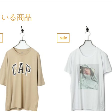
ている商品
e
sale
お
お
気
気
に
に
入
入
り
り
に
に
す
す
る
る