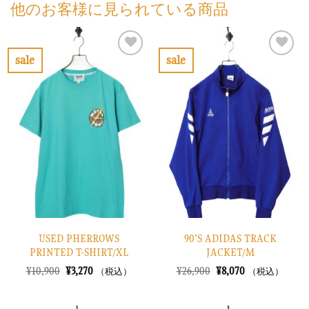
他のお客様に見られている商品
sale
sale
お
お
気
気
に
に
入
入
り
り
に
に
す
す
る
る
USED PHERROWS
90’S ADIDAS TRACK
PRINTED T-SHIRT/XL
JACKET/M
元
現
元
現
¥
10,900
¥
3,270
¥
26,900
¥
8,070
（税込）
（税込）
の
在
の
在
価
の
価
の
格
価
格
価