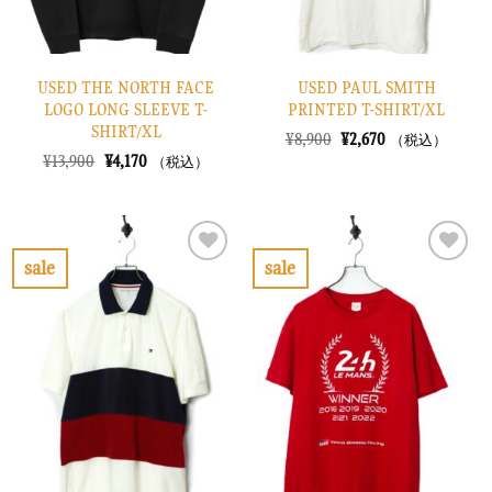
USED THE NORTH FACE
USED PAUL SMITH
LOGO LONG SLEEVE T-
PRINTED T-SHIRT/XL
SHIRT/XL
元
現
¥
8,900
¥
2,670
（税込）
の
在
元
現
¥
13,900
¥
4,170
（税込）
価
の
の
在
格
価
価
の
は
格
格
価
¥8,900
は
は
格
で
¥2,670
¥13,900
は
し
で
で
¥4,170
sale
sale
た。
す。
し
で
お
お
た。
す。
気
気
に
に
入
入
り
り
に
に
す
す
る
る