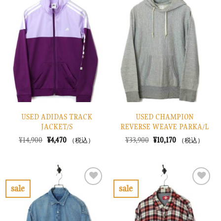
気
気
に
に
入
入
り
り
に
に
す
す
る
る
USED ADIDAS TRACK
USED CHAMPION
JACKET/S
REVERSE WEAVE PARKA/L
元
現
元
現
¥
14,900
¥
4,470
¥
33,900
¥
10,170
（税込）
（税込）
の
在
の
在
価
の
価
の
格
価
格
価
は
格
は
格
¥14,900
は
¥33,900
は
で
¥4,470
で
¥10,170
sale
sale
し
で
し
で
お
お
た。
す。
た。
す。
気
気
に
に