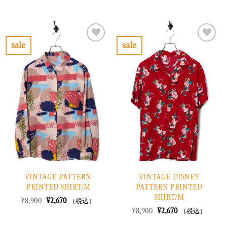
価
の
の
在
格
価
価
の
は
格
格
価
¥10,900
は
は
格
で
¥3,270
¥8,900
は
し
で
で
¥2,670
sale
sale
た。
す。
し
で
お
お
た。
す。
気
気
に
に
入
入
り
り
に
に
す
す
る
る
VINTAGE PATTERN
VINTAGE DISNEY
PRINTED SHIRT/M
PATTERN PRINTED
SHIRT/M
元
現
¥
8,900
¥
2,670
（税込）
の
在
元
現
¥
8,900
¥
2,670
（税込）
価
の
の
在
格
価
価
の