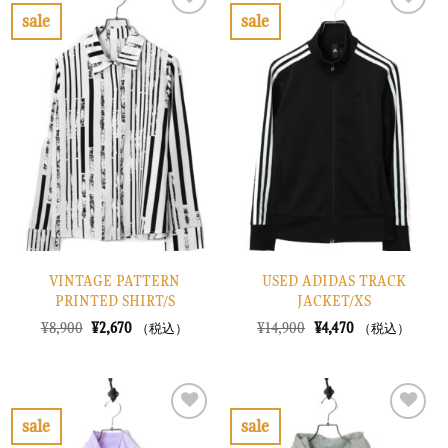
で
¥6,870
で
¥4,470
sale
sale
し
で
し
で
お
お
た。
す。
た。
す。
気
気
に
に
入
入
り
り
に
に
す
す
る
る
VINTAGE PATTERN
USED ADIDAS TRACK
PRINTED SHIRT/S
JACKET/XS
元
現
元
現
¥
8,900
¥
2,670
¥
14,900
¥
4,470
（税込）
（税込）
の
在
の
在
価
の
価
の
格
価
格
価
は
格
は
格
¥8,900
は
¥14,900
は
で
¥2,670
で
¥4,470
sale
sale
し
で
し
で
お
お
た。
す。
た。
す。