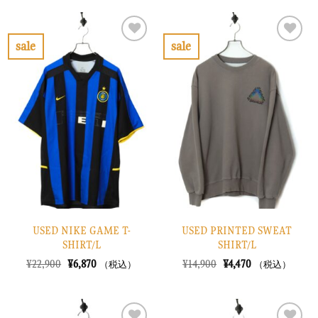
は
格
格
価
¥8,900
は
は
格
で
¥2,670
¥8,900
は
し
で
で
¥2,670
sale
sale
た。
す。
し
で
お
お
た。
す。
気
気
に
に
入
入
り
り
に
に
す
す
る
る
USED NIKE GAME T-
USED PRINTED SWEAT
SHIRT/L
SHIRT/L
元
現
元
現
¥
22,900
¥
6,870
¥
14,900
¥
4,470
（税込）
（税込）
の
在
の
在
価
の
価
の
格
価
格
価
は
格
は
格
¥22,900
は
¥14,900
は