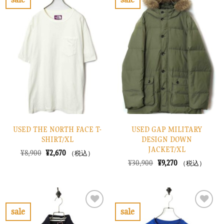
し
で
し
で
お
お
た。
す。
た。
す。
気
気
に
に
入
入
り
り
に
に
す
す
る
る
USED THE NORTH FACE T-
USED GAP MILITARY
SHIRT/XL
DESIGN DOWN
JACKET/XL
元
現
¥
8,900
¥
2,670
（税込）
の
在
元
現
¥
30,900
¥
9,270
（税込）
価
の
の
在
格
価
価
の
は
格
格
価
¥8,900
は
は
格
で
¥2,670
¥30,900
は
し
で
で
¥9,270
sale
sale
た。
す。
し
で
お
お
た。
す。