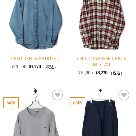
入
入
り
り
に
に
す
す
る
る
USED DENIM SHIRT/XL
USED CONVERSE CHECK
SHIRT/XL
元
現
¥
10,900
¥
3,270
（税込）
の
在
元
現
¥
10,900
¥
3,270
（税込）
価
の
の
在
格
価
価
の
は
格
格
価
¥10,900
は
は
格
で
¥3,270
¥10,900
は
し
で
で
¥3,270
sale
sale
た。
す。
し
で
お
お
た。
す。
気
気
に
に
入
入
り
り