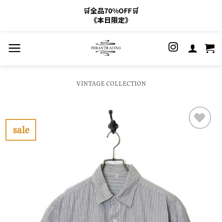
🛒全品70%OFF🛒
《本日限定》
Skip
to
content
VINTAGE COLLECTION
sale
お
気
に
入
り
に
す