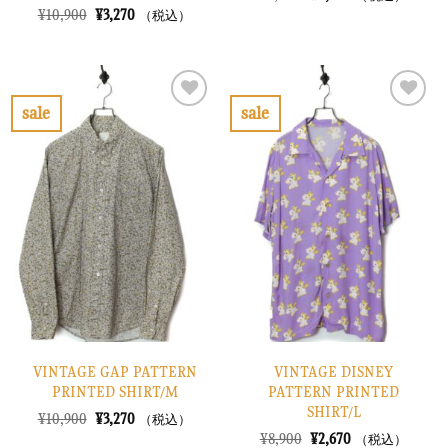
の
在
元
現
¥
10,900
¥
3,270
（税込）
価
の
の
在
格
価
価
の
は
格
格
価
¥7,900
は
は
格
で
¥2,370
¥10,900
は
し
で
で
¥3,270
sale
sale
た。
す。
し
で
お
お
た。
す。
気
気
に
に
入
入
り
り
に
に
す
す
る
る
VINTAGE GAP PATTERN
VINTAGE DISNEY
PRINTED SHIRT/M
PATTERN PRINTED
SHIRT/L
元
現
¥
10,900
¥
3,270
（税込）
の
在
元
現
¥
8,900
¥
2,670
（税込）