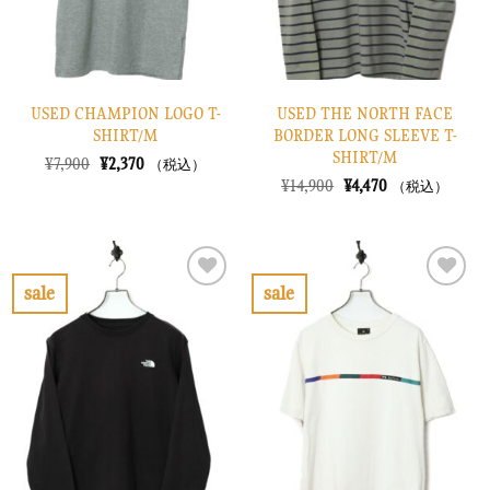
USED CHAMPION LOGO T-
USED THE NORTH FACE
SHIRT/M
BORDER LONG SLEEVE T-
SHIRT/M
元
現
¥
7,900
¥
2,370
（税込）
の
在
元
現
¥
14,900
¥
4,470
（税込）
価
の
の
在
格
価
価
の
は
格
格
価
¥7,900
は
は
格
で
¥2,370
¥14,900
は
し
で
で
¥4,470
sale
sale
た。
す。
し
で
お
お
た。
す。
気
気
に
に
入
入
り
り
に
に
す
す
る
る