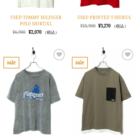
USED TOMMY HILFIGER
USED PRINTED T-SHIRT/L
POLO SHIRT/XL
元
現
¥
10,900
¥
3,270
（税込）
の
在
元
現
¥
6,900
¥
2,070
（税込）
価
の
の
在
格
価
価
の
は
格
格
価
¥10,900
は
は
格
で
¥3,270
¥6,900
は
し
で
で
¥2,070
sale
sale
た。
す。
し
で
お
お
た。
す。
気
気
に
に
入
入
り
り
に
に
す
す
る
る