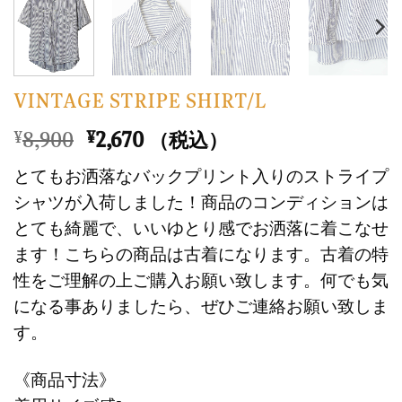
VINTAGE STRIPE SHIRT/L
元
現
8,900
2,670
¥
¥
（税込）
の
在
とてもお洒落なバックプリント入りのストライプ
価
の
シャツが入荷しました！商品のコンディションは
格
価
とても綺麗で、いいゆとり感でお洒落に着こなせ
は
格
ます！こちらの商品は古着になります。古着の特
¥8,900
は
で
¥2,670
性をご理解の上ご購入お願い致します。何でも気
し
で
になる事ありましたら、ぜひご連絡お願い致しま
た。
す。
す。
《商品寸法》