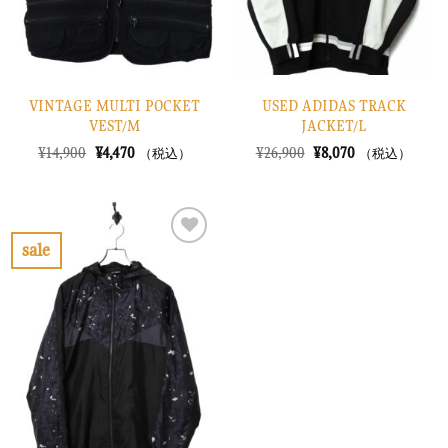
VINTAGE MULTI POCKET
USED ADIDAS TRACK
VEST/M
JACKET/L
元
現
元
現
¥
14,900
¥
4,470
¥
26,900
¥
8,070
（税込）
（税込）
の
在
の
在
価
の
価
の
格
価
格
価
は
格
は
格
¥14,900
は
¥26,900
は
で
¥4,470
で
¥8,070
sale
し
で
し
で
お
た。
す。
た。
す。
気
に
入
り
に
す
る