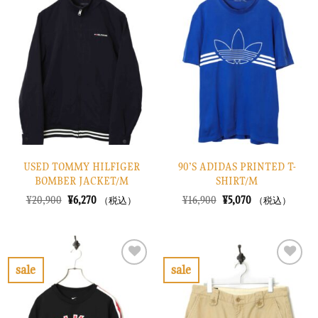
気
気
に
に
入
入
り
り
に
に
す
す
る
る
USED TOMMY HILFIGER
90’S ADIDAS PRINTED T-
BOMBER JACKET/M
SHIRT/M
元
現
元
現
¥
20,900
¥
6,270
¥
16,900
¥
5,070
（税込）
（税込）
の
在
の
在
価
の
価
の
格
価
格
価
は
格
は
格
¥20,900
は
¥16,900
は
で
¥6,270
で
¥5,070
sale
sale
し
で
し
で
お
お
た。
す。
た。
す。
気
気
に
に