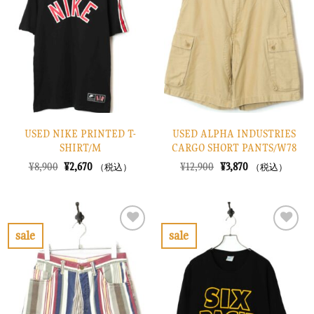
入
入
り
り
に
に
す
す
る
る
USED NIKE PRINTED T-
USED ALPHA INDUSTRIES
SHIRT/M
CARGO SHORT PANTS/W78
元
現
元
現
¥
8,900
¥
2,670
¥
12,900
¥
3,870
（税込）
（税込）
の
在
の
在
価
の
価
の
格
価
格
価
は
格
は
格
¥8,900
は
¥12,900
は
で
¥2,670
で
¥3,870
sale
sale
し
で
し
で
お
お
た。
す。
た。
す。
気
気
に
に
入
入
り
り