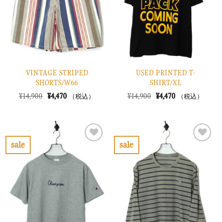
に
に
す
す
る
る
VINTAGE STRIPED
USED PRINTED T-
SHORTS/W66
SHIRT/XL
元
現
元
現
¥
14,900
¥
4,470
¥
14,900
¥
4,470
（税込）
（税込）
の
在
の
在
価
の
価
の
格
価
格
価
は
格
は
格
¥14,900
は
¥14,900
は
で
¥4,470
で
¥4,470
sale
sale
し
で
し
で
お
お
た。
す。
た。
す。
気
気
に
に
入
入
り
り
に
に
す
す
る
る