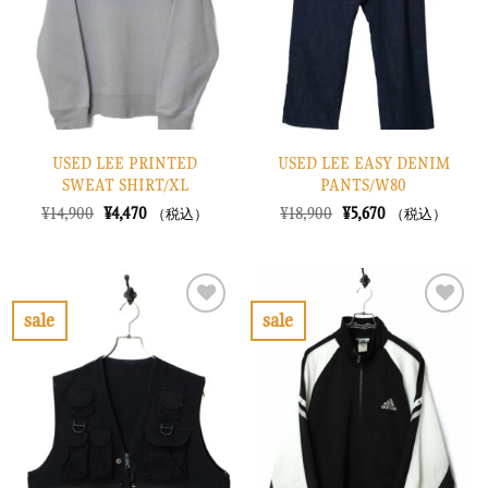
に
に
す
す
る
る
USED LEE PRINTED
USED LEE EASY DENIM
SWEAT SHIRT/XL
PANTS/W80
元
現
元
現
¥
14,900
¥
4,470
¥
18,900
¥
5,670
（税込）
（税込）
の
在
の
在
価
の
価
の
格
価
格
価
は
格
は
格
¥14,900
は
¥18,900
は
で
¥4,470
で
¥5,670
sale
sale
し
で
し
で
お
お
た。
す。
た。
す。
気
気
に
に
入
入
り
り
に
に
す
す
る
る