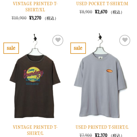
VINTAGE PRINTED T-
USED POCKET T-SHIRT/M
SHIRT/XL
元
現
¥
8,900
¥
2,670
（税込）
の
在
元
現
¥
10,900
¥
3,270
（税込）
価
の
の
在
格
価
価
の
は
格
格
価
¥8,900
は
は
格
で
¥2,670
¥10,900
は
し
で
で
¥3,270
sale
sale
た。
す。
し
で
お
お
た。
す。
気
気
に
に
入
入
り
り
に
に
す
す
る
る
VINTAGE PRINTED T-
USED PRINTED T-SHIRT/L
SHIRT/L
元
現
¥
7,900
¥
2,370
（税込）