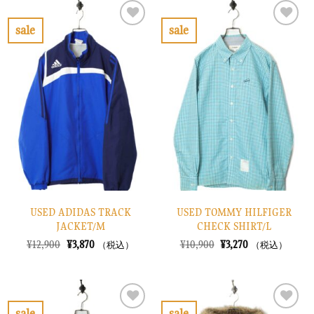
は
格
は
格
¥10,900
は
¥26,900
は
で
¥3,270
で
¥8,070
sale
sale
し
で
し
で
お
お
た。
す。
た。
す。
気
気
に
に
入
入
り
り
に
に
す
す
る
る
USED ADIDAS TRACK
USED TOMMY HILFIGER
JACKET/M
CHECK SHIRT/L
元
現
元
現
¥
12,900
¥
3,870
¥
10,900
¥
3,270
（税込）
（税込）
の
在
の
在
価
の
価
の
格
価
格
価
は
格
は
格
¥12,900
は
¥10,900
は
で
¥3,870
で
¥3,270
sale
sale