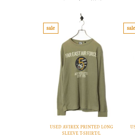
の
在
価
の
格
価
は
格
¥6,900
は
で
¥2,070
sale
sal
し
で
お
た。
す。
気
に
入
り
に
す
る
USED AVIREX PRINTED LONG
U
SLEEVE T-SHIRT/L