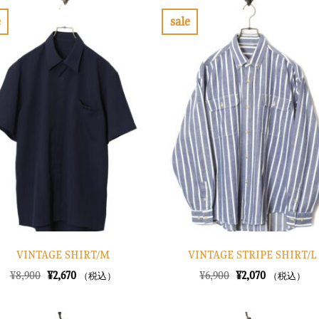
e
sale
お
お
気
気
に
に
入
入
り
り
に
に
す
す
る
る
VINTAGE SHIRT/M
VINTAGE STRIPE SHIRT/L
元
現
元
現
¥
8,900
¥
2,670
¥
6,900
¥
2,070
（税込）
（税込）
の
在
の
在
価
の
価
の
格
価
格
価