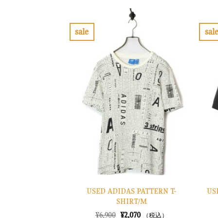
格
価
は
格
¥10,900
は
で
¥3,270
sale
sal
し
で
お
た。
す。
気
に
入
り
に
す
る
USED ADIDAS PATTERN T-
US
SHIRT/M
元
現
¥
6,900
¥
2,070
（税込）