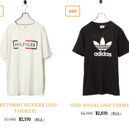
は
格
は
格
¥8,900
は
¥6,900
は
で
¥2,670
で
¥2,070
e
sale
し
で
し
で
お
お
た。
す。
た。
す。
気
気
に
に
入
入
り
り
に
に
す
す
る
る
ED TOMMY HILFIGER LOGO
USED ADIDAS LOGO T-SHIR
T-SHIRT/XL
元
現
¥
6,900
¥
2,070
（税込）
の
在
元
現
¥
7,900
¥
2,370
（税込）
価
の
の
在
格
価
価
の