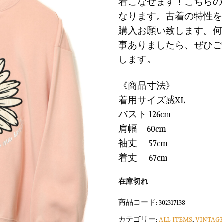
に
着こなせます！こちらの
¥6,900
は
す
で
¥2,07
なります。古着の特性を
る
し
で
購入お願い致します。何
た。
す。
事ありましたら、ぜひご
します。
《商品寸法》
着用サイズ感XL
バスト 126cm
肩幅 60cm
袖丈 57cm
着丈 67cm
在庫切れ
商品コード:
302317138
カテゴリー:
ALL ITEMS
,
VINTAG