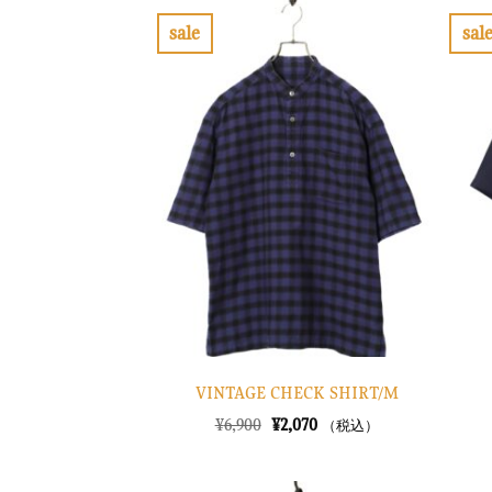
sale
sal
お
気
に
入
り
に
す
る
VINTAGE CHECK SHIRT/M
元
現
¥
6,900
¥
2,070
（税込）
の
在
価
の
格
価