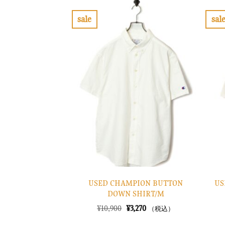
は
格
¥6,900
は
で
¥2,070
sale
sal
し
で
お
た。
す。
気
に
入
り
に
す
る
USED CHAMPION BUTTON
US
DOWN SHIRT/M
元
現
¥
10,900
¥
3,270
（税込）
の
在
価
の