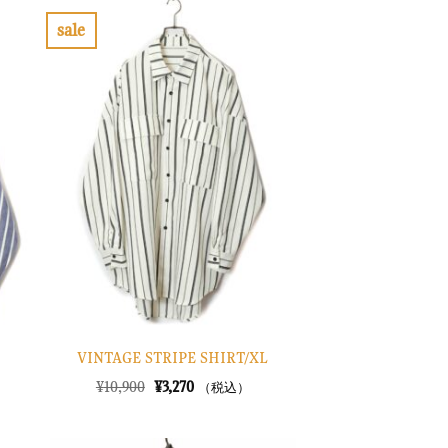
sale
お
気
に
入
り
に
す
る
VINTAGE STRIPE SHIRT/XL
元
現
¥
10,900
¥
3,270
（税込）
の
在
価
の
格
価