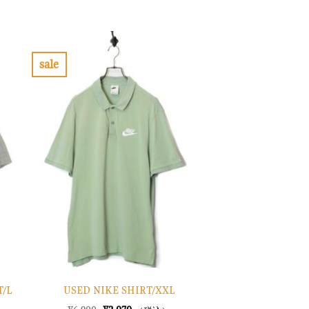
価
の
格
価
は
格
¥13,900
は
で
¥4,170
し
で
sale
た。
す。
お
気
に
入
り
に
す
る
T/L
USED NIKE SHIRT/XXL