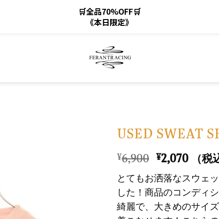
🛒全品70%OFF🛒
《本日限定》
USED SWEAT S
元
現
6,900
2,070
¥
¥
（税
お
の
在
気
とてもお洒落なスウェッ
価
の
に
した！商品のコンディシ
格
価
入
綺麗で、大きめのサイズ
は
格
り