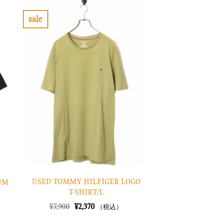
は
格
¥10,900
は
で
¥3,270
sale
し
で
お
た。
す。
気
に
入
り
に
す
る
USED TOMMY HILFIGER LOGO
T/M
T-SHIRT/L
元
現
¥
7,900
¥
2,370
（税込）
の
在
価
の