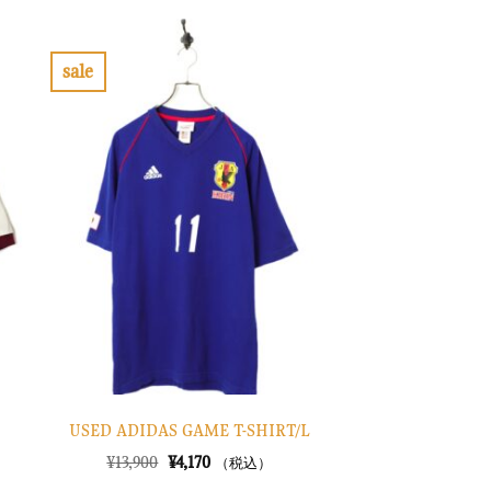
格
価
は
格
¥7,900
は
で
¥2,370
sale
し
で
お
た。
す。
気
に
入
り
に
す
る
USED ADIDAS GAME T-SHIRT/L
元
現
¥
13,900
¥
4,170
（税込）
の
在