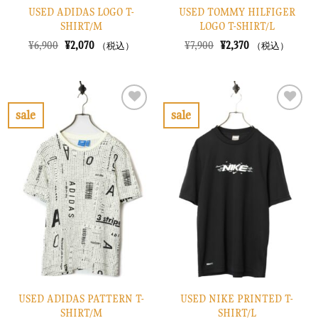
USED ADIDAS LOGO T-
USED TOMMY HILFIGER
SHIRT/M
LOGO T-SHIRT/L
元
現
元
現
¥
6,900
¥
2,070
¥
7,900
¥
2,370
（税込）
（税込）
の
在
の
在
価
の
価
の
格
価
格
価
は
格
は
格
¥6,900
は
¥7,900
は
で
¥2,070
で
¥2,370
sale
sale
し
で
し
で
お
お
た。
す。
た。
す。
気
気
に
に
入
入
り
り
に
に
す
す
る
る
USED ADIDAS PATTERN T-
USED NIKE PRINTED T-
SHIRT/M
SHIRT/L