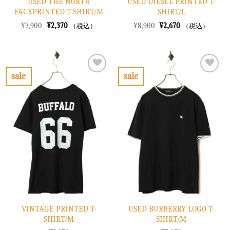
USED THE NORTH
USED DIESEL PRINTED T-
FACEPRINTED T-SHIRT/M
SHIRT/L
元
現
元
現
¥
7,900
¥
2,370
¥
8,900
¥
2,670
（税込）
（税込）
の
在
の
在
価
の
価
の
格
価
格
価
は
格
は
格
¥7,900
は
¥8,900
は
で
¥2,370
で
¥2,670
sale
sale
し
で
し
で
お
お
た。
す。
た。
す。
気
気
に
に
入
入
り
り
に
に
す
す
る
る
VINTAGE PRINTED T-
USED BURBERRY LOGO T-
SHIRT/M
SHIRT/M