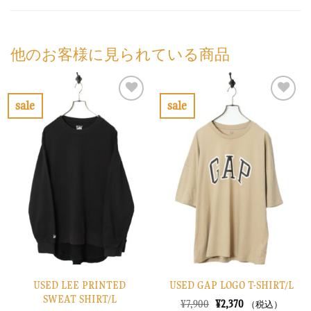
他のお客様に見られている商品
sale
sale
お
お
気
気
に
に
入
入
り
り
に
に
す
す
る
る
USED LEE PRINTED
USED GAP LOGO T-SHIRT/L
SWEAT SHIRT/L
元
現
¥
7,900
¥
2,370
（税込）