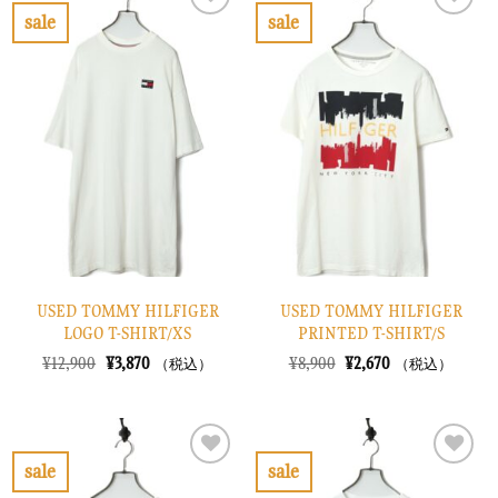
で
¥2,370
で
¥3,270
sale
sale
し
で
し
で
お
お
た。
す。
た。
す。
気
気
に
に
入
入
り
り
に
に
す
す
る
る
USED TOMMY HILFIGER
USED TOMMY HILFIGER
LOGO T-SHIRT/XS
PRINTED T-SHIRT/S
元
現
元
現
¥
12,900
¥
3,870
¥
8,900
¥
2,670
（税込）
（税込）
の
在
の
在
価
の
価
の
格
価
格
価
は
格
は
格
¥12,900
は
¥8,900
は
で
¥3,870
で
¥2,670
sale
sale
し
で
し
で
お
お
た。
す。
た。
す。