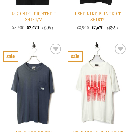
USED NIKE PRINTED T-
USED NIKE PRINTED T-
SHIRT/M
SHIRT/L
元
現
元
現
¥
8,900
¥
2,670
¥
8,900
¥
2,670
（税込）
（税込）
の
在
の
在
価
の
価
の
格
価
格
価
は
格
は
格
¥8,900
は
¥8,900
は
で
¥2,670
で
¥2,670
sale
sale
し
で
し
で
お
お
た。
す。
た。
す。
気
気
に
に
入
入
り
り
に
に
す
す
る
る