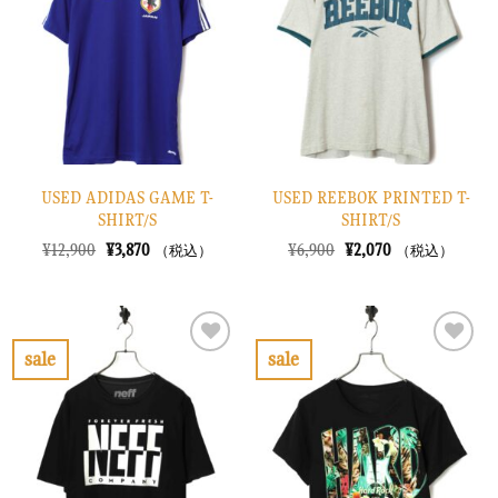
り
り
に
に
す
す
る
る
USED ADIDAS GAME T-
USED REEBOK PRINTED T-
SHIRT/S
SHIRT/S
元
現
元
現
¥
12,900
¥
3,870
¥
6,900
¥
2,070
（税込）
（税込）
の
在
の
在
価
の
価
の
格
価
格
価
は
格
は
格
¥12,900
は
¥6,900
は
で
¥3,870
で
¥2,070
sale
sale
し
で
し
で
お
お
た。
す。
た。
す。
気
気
に
に
入
入
り
り
に
に