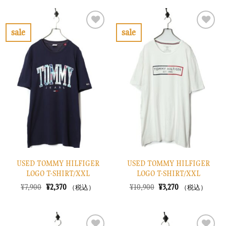
格
価
格
価
は
格
は
格
¥10,900
は
¥10,900
は
で
¥3,270
で
¥3,270
sale
sale
し
で
し
で
お
お
た。
す。
た。
す。
気
気
に
に
入
入
り
り
に
に
す
す
る
る
USED TOMMY HILFIGER
USED TOMMY HILFIGER
LOGO T-SHIRT/XXL
LOGO T-SHIRT/XXL
元
現
元
現
¥
7,900
¥
2,370
¥
10,900
¥
3,270
（税込）
（税込）
の
在
の
在
価
の
価
の
格
価
格
価
は
格
は
格
¥7,900
は
¥10,900
は