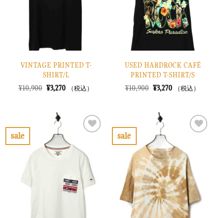
す
す
る
る
VINTAGE PRINTED T-
USED HARDROCK CAFÉ
SHIRT/L
PRINTED T-SHIRT/S
元
現
元
現
¥
10,900
¥
3,270
¥
10,900
¥
3,270
（税込）
（税込）
の
在
の
在
価
の
価
の
格
価
格
価
は
格
は
格
¥10,900
は
¥10,900
は
で
¥3,270
で
¥3,270
sale
sale
し
で
し
で
お
お
た。
す。
た。
す。
気
気
に
に
入
入
り
り
に
に
す
す
る
る