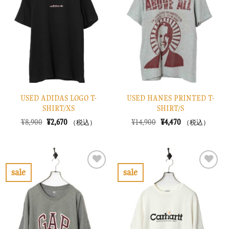
入
入
り
り
に
に
す
す
る
る
USED ADIDAS LOGO T-
USED HANES PRINTED T-
SHIRT/XS
SHIRT/S
元
現
元
現
¥
8,900
¥
2,670
¥
14,900
¥
4,470
（税込）
（税込）
の
在
の
在
価
の
価
の
格
価
格
価
は
格
は
格
¥8,900
は
¥14,900
は
で
¥2,670
で
¥4,470
sale
sale
し
で
し
で
お
お
た。
す。
た。
す。
気
気
に
に
入
入
り
り