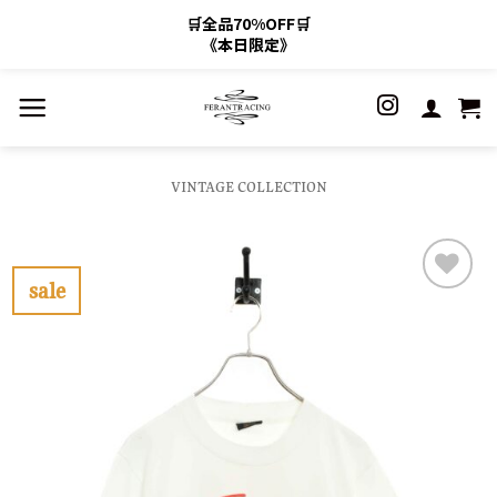
🛒全品70%OFF🛒
《本日限定》
Skip
to
content
VINTAGE COLLECTION
sale
お
気
に
入
り
に
す