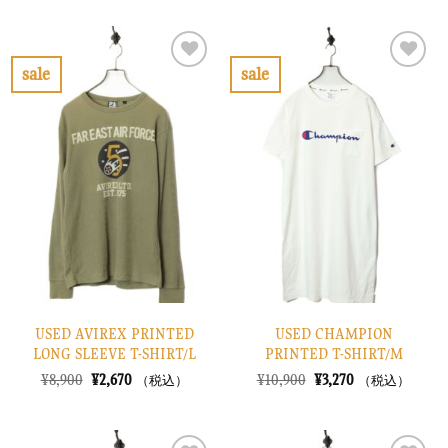
価
の
価
の
格
価
格
価
は
格
は
格
¥10,900
は
¥13,900
は
で
¥3,270
で
¥4,170
sale
sale
し
で
し
で
お
お
た。
す。
た。
す。
気
気
に
に
入
入
り
り
に
に
す
す
る
る
USED AVIREX PRINTED
USED CHAMPION
LONG SLEEVE T-SHIRT/L
PRINTED T-SHIRT/M
元
現
元
現
¥
8,900
¥
2,670
¥
10,900
¥
3,270
（税込）
（税込）
の
在
の
在
価
の
価
の
格
価
格
価
は
格
は
格