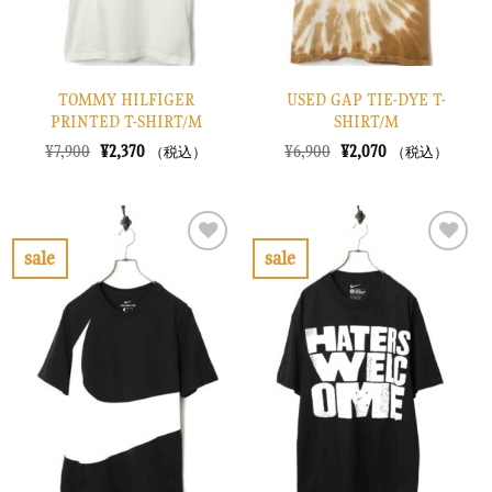
TOMMY HILFIGER
USED GAP TIE-DYE T-
PRINTED T-SHIRT/M
SHIRT/M
元
現
元
現
¥
7,900
¥
2,370
¥
6,900
¥
2,070
（税込）
（税込）
の
在
の
在
価
の
価
の
格
価
格
価
は
格
は
格
¥7,900
は
¥6,900
は
で
¥2,370
で
¥2,070
sale
sale
し
で
し
で
お
お
た。
す。
た。
す。
気
気
に
に
入
入
り
り
に
に
す
す
る
る