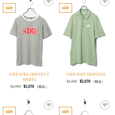
¥8,900
は
¥10,900
は
で
¥2,670
で
¥3,270
sale
sale
し
で
し
で
お
お
た。
す。
た。
す。
気
気
に
に
入
入
り
り
に
に
す
す
る
る
USED NIKE PRINTED T-
USED NIKE SHIRT/XXL
SHIRT/L
元
現
¥
6,900
¥
2,070
（税込）
の
在
元
現
¥
6,900
¥
2,070
（税込）
価
の
の
在
格
価
価
の
は
格
格
価
¥6,900
は
は
格
で
¥2,070
¥6,900
は
し
で
で
¥2,070
sale
sale
た。
す。
し
で
お
お