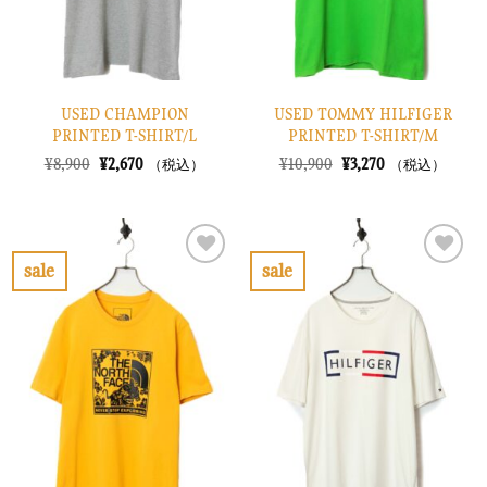
USED CHAMPION
USED TOMMY HILFIGER
PRINTED T-SHIRT/L
PRINTED T-SHIRT/M
元
現
元
現
¥
8,900
¥
2,670
¥
10,900
¥
3,270
（税込）
（税込）
の
在
の
在
価
の
価
の
格
価
格
価
は
格
は
格
¥8,900
は
¥10,900
は
で
¥2,670
で
¥3,270
sale
sale
し
で
し
で
お
お
た。
す。
た。
す。
気
気
に
に
入
入
り
り
に
に
す
す
る
る