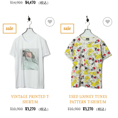
の
在
元
現
¥
14,900
¥
4,470
（税込）
価
の
の
在
格
価
価
の
は
格
格
価
¥7,900
は
は
格
で
¥2,370
¥14,900
は
し
で
で
¥4,470
sale
sale
た。
す。
し
で
お
お
た。
す。
気
気
に
に
入
入
り
り
に
に
す
す
る
る
VINTAGE PRINTED T-
USED LOONEY TUNES
SHIRT/M
PATTERN T-SHIRT/M
元
現
元
現
¥
10,900
¥
3,270
¥
10,900
¥
3,270
（税込）
（税込）
の
在
の
在
価
の
価
の