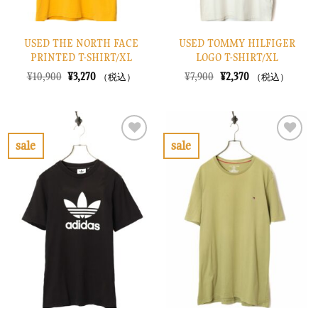
USED THE NORTH FACE
USED TOMMY HILFIGER
PRINTED T-SHIRT/XL
LOGO T-SHIRT/XL
元
現
元
現
¥
10,900
¥
3,270
¥
7,900
¥
2,370
（税込）
（税込）
の
在
の
在
価
の
価
の
格
価
格
価
は
格
は
格
¥10,900
は
¥7,900
は
で
¥3,270
で
¥2,370
sale
sale
し
で
し
で
お
お
た。
す。
た。
す。
気
気
に
に
入
入
り
り
に
に
す
す
る
る