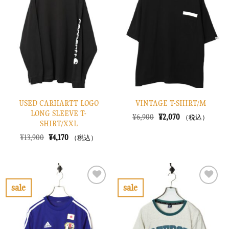
入
入
り
り
に
に
す
す
る
る
USED CARHARTT LOGO
VINTAGE T-SHIRT/M
LONG SLEEVE T-
元
現
¥
6,900
¥
2,070
（税込）
SHIRT/XXL
の
在
価
の
元
現
¥
13,900
¥
4,170
（税込）
格
価
の
在
は
格
価
の
¥6,900
は
格
価
で
¥2,070
は
格
し
で
¥13,900
は
た。
す。
で
¥4,170
sale
sale
し
で
お
お
た。
す。
気
気
に
に
入
入