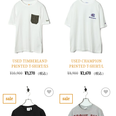
気
気
に
に
入
入
り
り
に
に
す
す
る
る
USED TIMBERLAND
USED CHAMPION
PRINTED T-SHIRT/XS
PRINTED T-SHIRT/L
元
現
元
現
¥
10,900
¥
3,270
¥
8,900
¥
2,670
（税込）
（税込）
の
在
の
在
価
の
価
の
格
価
格
価
は
格
は
格
¥10,900
は
¥8,900
は
で
¥3,270
で
¥2,670
sale
sale
し
で
し
で
お
お
た。
す。
た。
す。
気
気
に
に