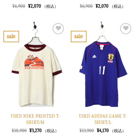
元
現
元
現
¥
6,900
¥
2,070
¥
6,900
¥
2,070
（税込）
（税込）
の
在
の
在
価
の
価
の
格
価
格
価
は
格
は
格
¥6,900
は
¥6,900
は
で
¥2,070
で
¥2,070
sale
sale
し
で
し
で
お
お
た。
す。
た。
す。
気
気
に
に
入
入
り
り
に
に
す
す
る
る
USED NIKE PRINTED T-
USED ADIDAS GAME T-
SHIRT/M
SHIRT/L
元
現
元
現
¥
10,900
¥
3,270
¥
13,900
¥
4,170
（税込）
（税込）
の
在
の
在