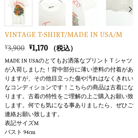
VINTAGE T-SHIRT/MADE IN USA/M
元
現
3,900
1,170
¥
¥
（税込）
の
在
MADE IN USAのとてもお洒落なプリントＴシャツ
価
の
が入荷しました！背中部分に薄い塗料の付着があ
格
価
りますが、その他目立った傷や汚れはなくきれい
は
格
なコンディションです！こちらの商品は古着にな
¥3,900
は
で
¥1,170
ります。古着の特性をご理解の上ご購入お願い致
し
で
します。何でも気になる事ありましたら、ぜひご
た。
す。
連絡お願い致します。
表記サイズM
バスト 94cm