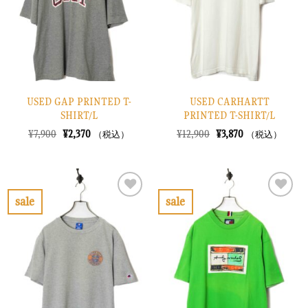
に
に
す
す
る
る
USED GAP PRINTED T-
USED CARHARTT
SHIRT/L
PRINTED T-SHIRT/L
元
現
元
現
¥
7,900
¥
2,370
¥
12,900
¥
3,870
（税込）
（税込）
の
在
の
在
価
の
価
の
格
価
格
価
は
格
は
格
¥7,900
は
¥12,900
は
で
¥2,370
で
¥3,870
sale
sale
し
で
し
で
お
お
た。
す。
た。
す。
気
気
に
に
入
入
り
り
に
に
す
す
る
る