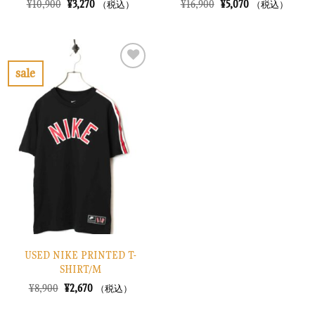
元
現
元
現
¥
10,900
¥
3,270
¥
16,900
¥
5,070
（税込）
（税込）
の
在
の
在
価
の
価
の
格
価
格
価
は
格
は
格
¥10,900
は
¥16,900
は
で
¥3,270
で
¥5,070
sale
し
で
し
で
お
た。
す。
た。
す。
気
に
入
り
に
す
る
USED NIKE PRINTED T-
SHIRT/M
元
現
¥
8,900
¥
2,670
（税込）
の
在
価
の