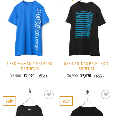
た。
す。
気
気
に
に
入
入
り
り
に
に
す
す
る
る
USED MAMMUT PRINTED
USED ADIDAS PRINTED T-
T-SHIRT/M
SHIRT/M
元
現
元
現
¥
6,900
¥
2,070
¥
6,900
¥
2,070
（税込）
（税込）
の
在
の
在
価
の
価
の
格
価
格
価
は
格
は
格
¥6,900
は
¥6,900
は
で
¥2,070
で
¥2,070
sale
sale
し
で
し
で
お
お
た。
す。
た。
す。
気
気
に
に