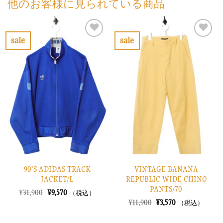
他のお客様に見られている商品
sale
sale
お
お
気
気
に
に
入
入
り
り
に
に
す
す
る
る
90’S ADIDAS TRACK
VINTAGE BANANA
JACKET/L
REPUBLIC WIDE CHINO
PANTS/70
元
現
¥
31,900
¥
9,570
（税込）
の
在
元
現
¥
11,900
¥
3,570
（税込）
価
の
の
在
格
価
価
の
は
格