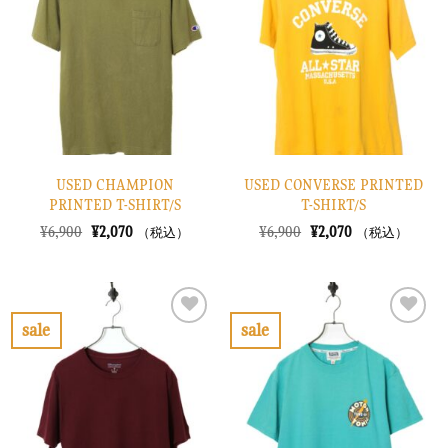
り
り
に
に
す
す
る
る
USED CHAMPION
USED CONVERSE PRINTED
PRINTED T-SHIRT/S
T-SHIRT/S
元
現
元
現
¥
6,900
¥
2,070
¥
6,900
¥
2,070
（税込）
（税込）
の
在
の
在
価
の
価
の
格
価
格
価
は
格
は
格
¥6,900
は
¥6,900
は
で
¥2,070
で
¥2,070
sale
sale
し
で
し
で
お
お
た。
す。
た。
す。
気
気
に
に
入
入
り
り
に
に