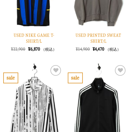
る
る
USED NIKE GAME T-
USED PRINTED SWEAT
SHIRT/L
SHIRT/L
元
現
元
現
¥
22,900
¥
6,870
¥
14,900
¥
4,470
（税込）
（税込）
の
在
の
在
価
の
価
の
格
価
格
価
は
格
は
格
¥22,900
は
¥14,900
は
で
¥6,870
で
¥4,470
sale
sale
し
で
し
で
お
お
た。
す。
た。
す。
気
気
に
に
入
入
り
り
に
に
す
す
る
る