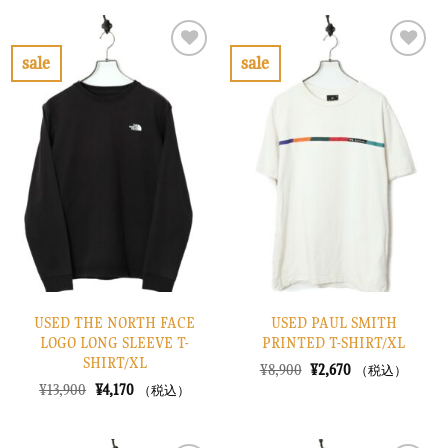
は
格
格
価
¥7,900
は
は
格
で
¥2,370
¥14,900
は
し
で
で
¥4,470
sale
sale
た。
す。
し
で
お
お
た。
す。
気
気
に
に
入
入
り
り
に
に
す
す
る
る
USED THE NORTH FACE
USED PAUL SMITH
LOGO LONG SLEEVE T-
PRINTED T-SHIRT/XL
SHIRT/XL
元
現
¥
8,900
¥
2,670
（税込）
の
在
元
現
¥
13,900
¥
4,170
（税込）
価
の
の
在
格
価
価
の
は
格
格
価
¥8,900
は