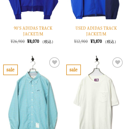
90’S ADIDAS TRACK
USED ADIDAS TRACK
JACKET/M
JACKET/M
元
現
元
現
¥
26,900
¥
8,070
¥
12,900
¥
3,870
（税込）
（税込）
の
在
の
在
価
の
価
の
格
価
格
価
は
格
は
格
¥26,900
は
¥12,900
は
で
¥8,070
で
¥3,870
sale
sale
し
で
し
で
お
お
た。
す。
た。
す。
気
気
に
に
入
入
り
り
に
に
す
す
る
る