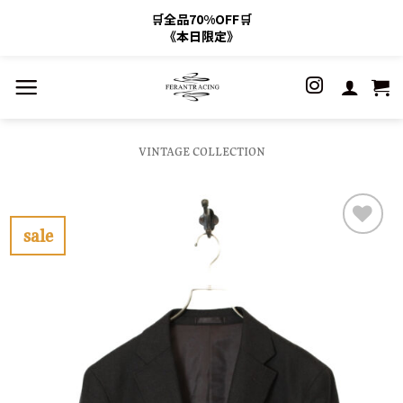
🛒全品70%OFF🛒
《本日限定》
Skip
to
content
VINTAGE COLLECTION
sale
お
気
に
入
り
に
す