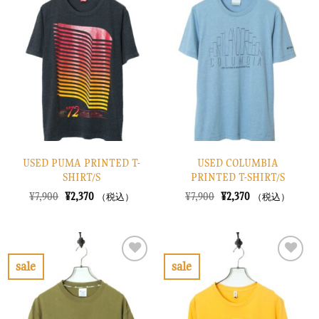
気
気
に
に
入
入
り
り
に
に
す
す
る
る
USED PUMA PRINTED T-
USED COLUMBIA
SHIRT/S
PRINTED T-SHIRT/S
元
現
元
現
¥
7,900
¥
2,370
¥
7,900
¥
2,370
（税込）
（税込）
の
在
の
在
価
の
価
の
格
価
格
価
は
格
は
格
¥7,900
は
¥7,900
は
で
¥2,370
で
¥2,370
sale
sale
し
で
し
で
お
お
た。
す。
た。
す。
気
気
に
に
入
入