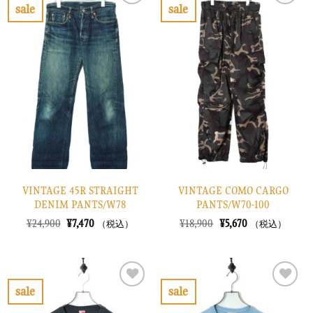
で
¥6,270
で
¥4,470
sale
sale
し
で
し
で
お
お
た。
す。
た。
す。
気
気
に
に
入
入
り
り
に
に
す
す
る
る
VINTAGE 45R STRAIGHT
VINTAGE COMO CARGO
DENIM PANTS/W78
PANTS/W70-100
元
現
元
現
¥
24,900
¥
7,470
¥
18,900
¥
5,670
（税込）
（税込）
の
在
の
在
価
の
価
の
格
価
格
価
は
格
は
格
¥24,900
は
¥18,900
は
で
¥7,470
で
¥5,670
sale
sale
し
で
し
で
お
お
た。
す。
た。
す。