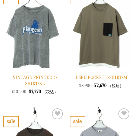
し
で
お
お
た。
す。
気
気
に
に
入
入
り
り
に
に
す
す
る
る
VINTAGE PRINTED T-
USED POCKET T-SHIRT/M
SHIRT/XL
元
現
¥
8,900
¥
2,670
（税込）
の
在
元
現
¥
10,900
¥
3,270
（税込）
価
の
の
在
格
価
価
の
は
格
格
価
¥8,900
は
は
格
で
¥2,670
¥10,900
は
し
で
で
¥3,270
sale
sale
た。
す。
し
で
お
お
た。
す。
気
気