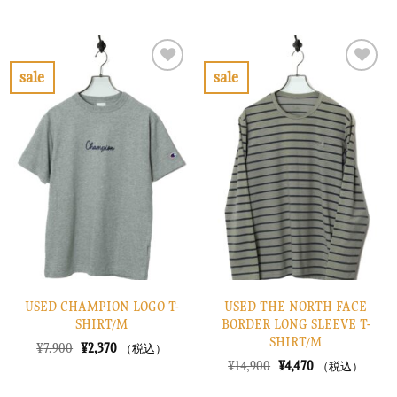
の
在
の
在
価
の
価
の
格
価
格
価
は
格
は
格
¥12,900
は
¥14,900
は
で
¥3,870
で
¥4,470
sale
sale
し
で
し
で
お
お
た。
す。
た。
す。
気
気
に
に
入
入
り
り
に
に
す
す
る
る
USED CHAMPION LOGO T-
USED THE NORTH FACE
SHIRT/M
BORDER LONG SLEEVE T-
SHIRT/M
元
現
¥
7,900
¥
2,370
（税込）
の
在
元
現
¥
14,900
¥
4,470
（税込）
価
の
の
在
格
価
価
の