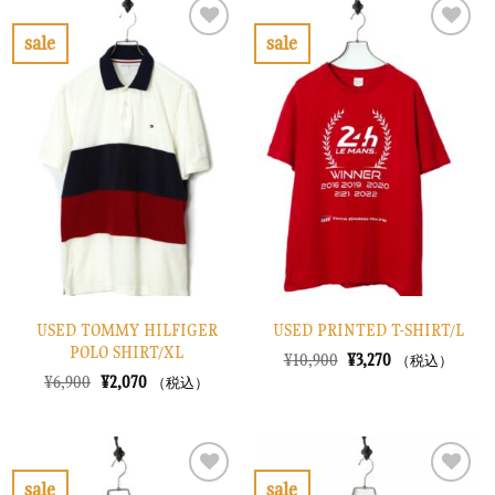
は
格
で
¥2,670
¥13,900
は
し
で
で
¥4,170
sale
sale
た。
す。
し
で
お
お
た。
す。
気
気
に
に
入
入
り
り
に
に
す
す
る
る
USED TOMMY HILFIGER
USED PRINTED T-SHIRT/L
POLO SHIRT/XL
元
現
¥
10,900
¥
3,270
（税込）
の
在
元
現
¥
6,900
¥
2,070
（税込）
価
の
の
在
格
価
価
の
は
格
格
価
¥10,900
は
は
格
で
¥3,270
¥6,900
は
し
で
で
¥2,070
sale
sale
た。
す。