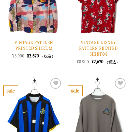
す
す
る
る
VINTAGE PATTERN
VINTAGE DISNEY
PRINTED SHIRT/M
PATTERN PRINTED
SHIRT/M
元
現
¥
8,900
¥
2,670
（税込）
の
在
元
現
¥
8,900
¥
2,670
（税込）
価
の
の
在
格
価
価
の
は
格
格
価
¥8,900
は
は
格
で
¥2,670
¥8,900
は
し
で
で
¥2,670
sale
sale
た。
す。
し
で
お
お
た。
す。
気
気
に
に
入
入
り
り
に
に
す
す