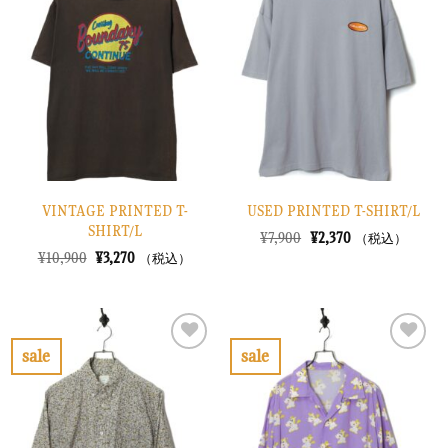
に
に
入
入
り
り
に
に
す
す
る
る
VINTAGE PRINTED T-
USED PRINTED T-SHIRT/L
SHIRT/L
元
現
¥
7,900
¥
2,370
（税込）
の
在
元
現
¥
10,900
¥
3,270
（税込）
価
の
の
在
格
価
価
の
は
格
格
価
¥7,900
は
は
格
で
¥2,370
¥10,900
は
し
で
で
¥3,270
sale
sale
た。
す。
し
で
お
お
た。
す。
気
気
に
に
入
入