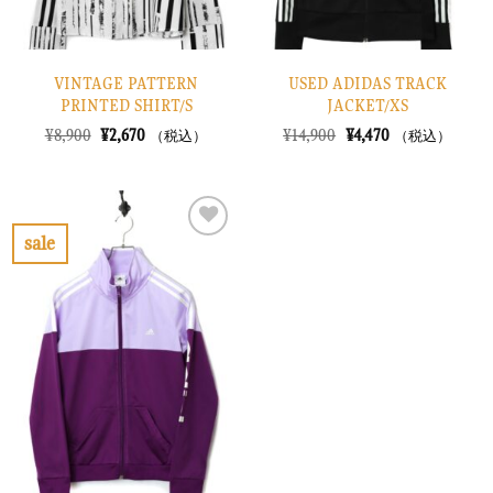
VINTAGE PATTERN
USED ADIDAS TRACK
PRINTED SHIRT/S
JACKET/XS
元
現
元
現
¥
8,900
¥
2,670
¥
14,900
¥
4,470
（税込）
（税込）
の
在
の
在
価
の
価
の
格
価
格
価
は
格
は
格
¥8,900
は
¥14,900
は
で
¥2,670
で
¥4,470
sale
し
で
し
で
お
た。
す。
た。
す。
気
に
入
り
に
す
る