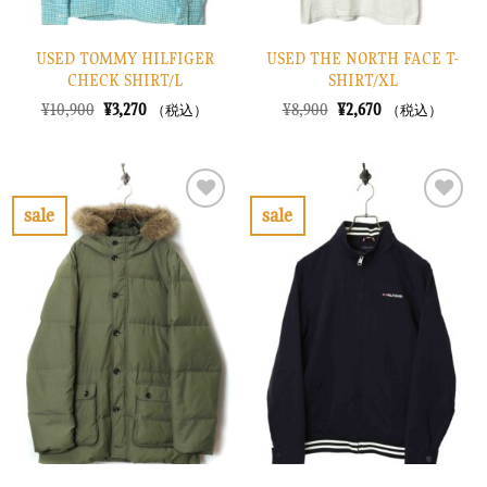
USED TOMMY HILFIGER
USED THE NORTH FACE T-
CHECK SHIRT/L
SHIRT/XL
元
現
元
現
¥
10,900
¥
3,270
¥
8,900
¥
2,670
（税込）
（税込）
の
在
の
在
価
の
価
の
格
価
格
価
は
格
は
格
¥10,900
は
¥8,900
は
で
¥3,270
で
¥2,670
sale
sale
し
で
し
で
お
お
た。
す。
た。
す。
気
気
に
に
入
入
り
り
に
に
す
す
る
る