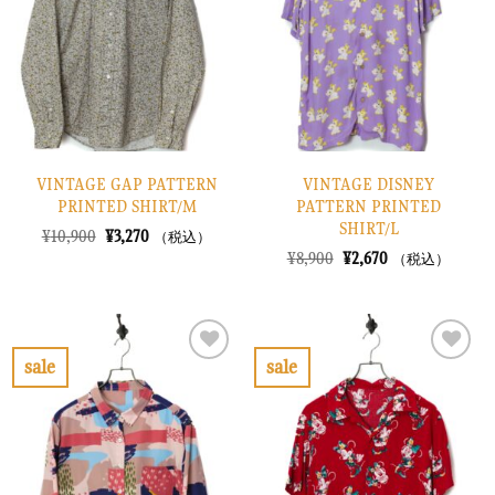
り
り
に
に
す
す
る
る
VINTAGE GAP PATTERN
VINTAGE DISNEY
PRINTED SHIRT/M
PATTERN PRINTED
SHIRT/L
元
現
¥
10,900
¥
3,270
（税込）
の
在
元
現
¥
8,900
¥
2,670
（税込）
価
の
の
在
格
価
価
の
は
格
格
価
¥10,900
は
は
格
で
¥3,270
¥8,900
は
し
で
で
¥2,670
sale
sale
た。
す。
し
で
お
お
た。
す。
気
気
に
に
入
入
り
り
に
に