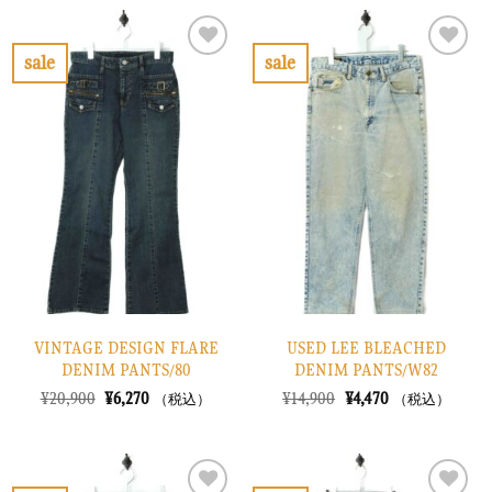
格
価
¥31,900
は
は
格
で
¥9,570
¥11,900
は
し
で
で
¥3,570
sale
sale
た。
す。
し
で
お
お
た。
す。
気
気
に
に
入
入
り
り
に
に
す
す
る
る
VINTAGE DESIGN FLARE
USED LEE BLEACHED
DENIM PANTS/80
DENIM PANTS/W82
元
現
元
現
¥
20,900
¥
6,270
¥
14,900
¥
4,470
（税込）
（税込）
の
在
の
在
価
の
価
の
格
価
格
価
は
格
は
格
¥20,900
は
¥14,900
は