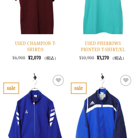
す
す
る
る
USED CHAMPION T-
USED PHERROWS
SHIRT/S
PRINTED T-SHIRT/XL
元
現
元
現
¥
6,900
¥
2,070
¥
10,900
¥
3,270
（税込）
（税込）
の
在
の
在
価
の
価
の
格
価
格
価
は
格
は
格
¥6,900
は
¥10,900
は
で
¥2,070
で
¥3,270
sale
sale
し
で
し
で
お
お
た。
す。
た。
す。
気
気
に
に
入
入
り
り
に
に
す
す
る
る