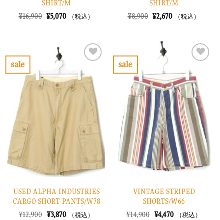
SHIRT/M
SHIRT/M
元
現
元
現
¥
16,900
¥
5,070
¥
8,900
¥
2,670
（税込）
（税込）
の
在
の
在
価
の
価
の
格
価
格
価
は
格
は
格
¥16,900
は
¥8,900
は
で
¥5,070
で
¥2,670
sale
sale
し
で
し
で
お
お
た。
す。
た。
す。
気
気
に
に
入
入
り
り
に
に
す
す
る
る
USED ALPHA INDUSTRIES
VINTAGE STRIPED
CARGO SHORT PANTS/W78
SHORTS/W66
元
現
元
現
¥
12,900
¥
3,870
¥
14,900
¥
4,470
（税込）
（税込）