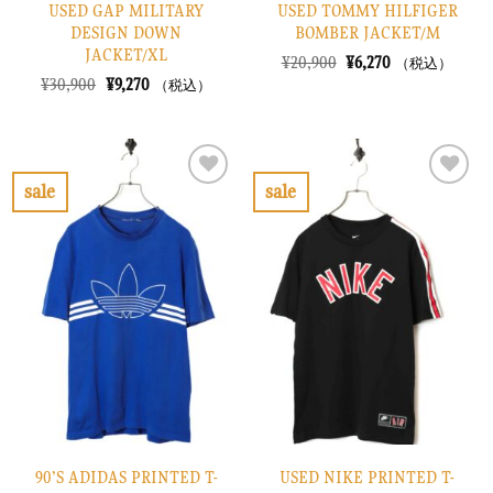
USED GAP MILITARY
USED TOMMY HILFIGER
DESIGN DOWN
BOMBER JACKET/M
JACKET/XL
元
現
¥
20,900
¥
6,270
（税込）
の
在
元
現
¥
30,900
¥
9,270
（税込）
価
の
の
在
格
価
価
の
は
格
格
価
¥20,900
は
は
格
で
¥6,270
¥30,900
は
し
で
で
¥9,270
sale
sale
た。
す。
し
で
お
お
た。
す。
気
気
に
に
入
入
り
り
に
に
す
す
る
る
90’S ADIDAS PRINTED T-
USED NIKE PRINTED T-