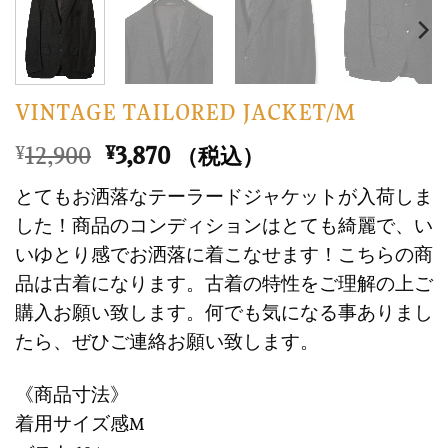
VINTAGE TAILORED JACKET/M
元
現
12,900
3,870
¥
¥
（税込）
の
在
とてもお洒落なテーラードジャケットが入荷しま
価
の
した！商品のコンディションはとても綺麗で、い
格
価
いゆとり感でお洒落に着こなせます！こちらの商
は
格
品は古着になります。古着の特性をご理解の上ご
¥12,900
は
で
¥3,870
購入お願い致します。何でも気になる事ありまし
し
で
たら、ぜひご連絡お願い致します。
た。
す。
《商品寸法》
着用サイズ感M