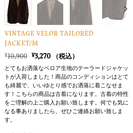
VINTAGE VELOR TAILORED
JACKET/M
元
現
10,900
3,270
¥
¥
（税込）
の
在
とてもお洒落なベロア生地のテーラードジャケッ
価
の
トが入荷しました！商品のコンディションはとて
格
価
も綺麗で、いいゆとり感でお洒落に着こなせま
は
格
す！こちらの商品は古着になります。古着の特性
¥10,900
は
で
¥3,270
をご理解の上ご購入お願い致します。何でも気に
し
で
なる事ありましたら、ぜひご連絡お願い致しま
た。
す。
す。