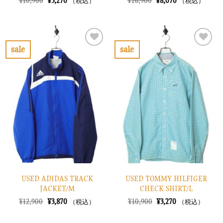
元
現
元
現
¥
10,900
¥
3,270
¥
26,900
¥
8,070
（税込）
（税込）
の
在
の
在
価
の
価
の
格
価
格
価
は
格
は
格
¥10,900
は
¥26,900
は
で
¥3,270
で
¥8,070
sale
sale
し
で
し
で
お
お
た。
す。
た。
す。
気
気
に
に
入
入
り
り
に
に
す
す
る
る
USED ADIDAS TRACK
USED TOMMY HILFIGER
JACKET/M
CHECK SHIRT/L
元
現
元
現
¥
12,900
¥
3,870
¥
10,900
¥
3,270
（税込）
（税込）
の
在
の
在
価
の
価
の