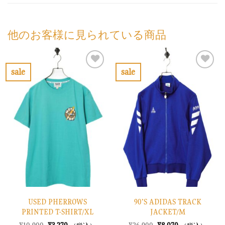
他のお客様に見られている商品
sale
sale
お
お
気
気
に
に
入
入
り
り
に
に
す
す
る
る
USED PHERROWS
90’S ADIDAS TRACK
PRINTED T-SHIRT/XL
JACKET/M