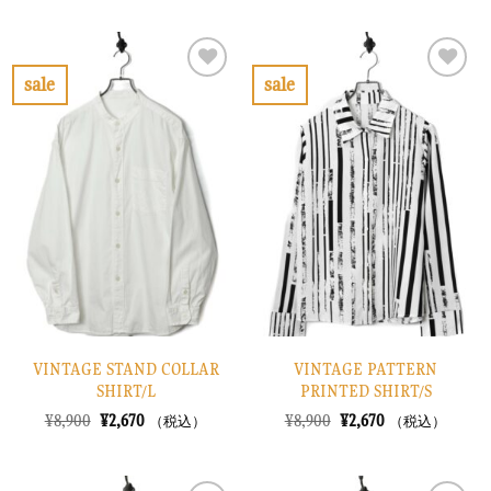
価
の
価
の
格
価
格
価
は
格
は
格
¥22,900
は
¥14,900
は
で
¥6,870
で
¥4,470
sale
sale
し
で
し
で
お
お
た。
す。
た。
す。
気
気
に
に
入
入
り
り
に
に
す
す
る
る
VINTAGE STAND COLLAR
VINTAGE PATTERN
SHIRT/L
PRINTED SHIRT/S
元
現
元
現
¥
8,900
¥
2,670
¥
8,900
¥
2,670
（税込）
（税込）
の
在
の
在
価
の
価
の
格
価
格
価
は
格
は
格