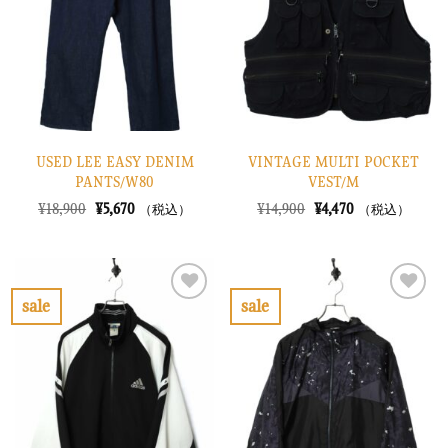
に
に
す
す
る
る
USED LEE EASY DENIM
VINTAGE MULTI POCKET
PANTS/W80
VEST/M
元
現
元
現
¥
18,900
¥
5,670
¥
14,900
¥
4,470
（税込）
（税込）
の
在
の
在
価
の
価
の
格
価
格
価
は
格
は
格
¥18,900
は
¥14,900
は
で
¥5,670
で
¥4,470
sale
sale
し
で
し
で
お
お
た。
す。
た。
す。
気
気
に
に
入
入
り
り
に
に
す
す