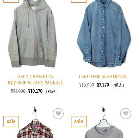
お
お
た。
す。
た。
す。
気
気
に
に
入
入
り
り
に
に
す
す
る
る
USED CHAMPION
USED DENIM SHIRT/XL
REVERSE WEAVE PARKA/L
元
現
¥
10,900
¥
3,270
（税込）
の
在
元
現
¥
33,900
¥
10,170
（税込）
価
の
の
在
格
価
価
の
は
格
格
価
¥10,900
は
は
格
で
¥3,270
¥33,900
は
し
で
で
¥10,170
sale
sale
た。
す。
し
で
お
お
た。
す。
気
気
に
に