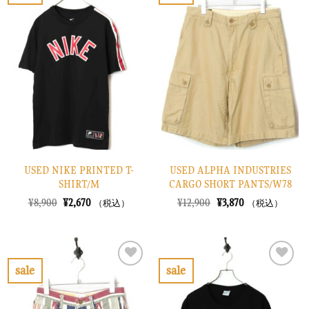
お
お
た。
す。
た。
す。
気
気
に
に
入
入
り
り
に
に
す
す
る
る
USED NIKE PRINTED T-
USED ALPHA INDUSTRIES
SHIRT/M
CARGO SHORT PANTS/W78
元
現
元
現
¥
8,900
¥
2,670
¥
12,900
¥
3,870
（税込）
（税込）
の
在
の
在
価
の
価
の
格
価
格
価
は
格
は
格
¥8,900
は
¥12,900
は
で
¥2,670
で
¥3,870
sale
sale
し
で
し
で
お
お
た。
す。
た。
す。
気
気
に
に