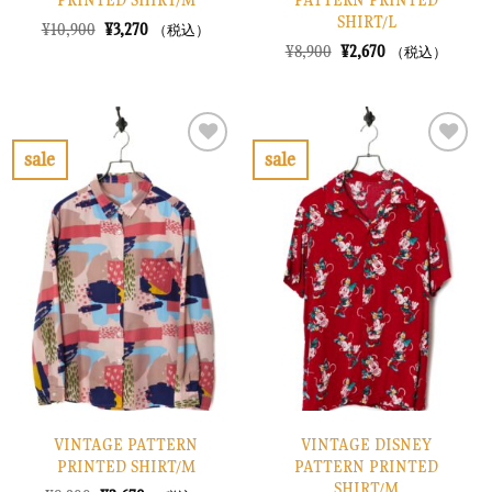
PRINTED SHIRT/M
PATTERN PRINTED
SHIRT/L
元
現
¥
10,900
¥
3,270
（税込）
の
在
元
現
¥
8,900
¥
2,670
（税込）
価
の
の
在
格
価
価
の
は
格
格
価
¥10,900
は
は
格
で
¥3,270
¥8,900
は
し
で
で
¥2,670
sale
sale
た。
す。
し
で
お
お
た。
す。
気
気
に
に
入
入
り
り
に
に
す
す
る
る
VINTAGE PATTERN
VINTAGE DISNEY
PRINTED SHIRT/M
PATTERN PRINTED
SHIRT/M