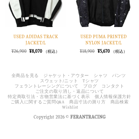
る
る
USED ADIDAS TRACK
USED PUMA PRINTED
JACKET/L
NYLON JACKET/L
元
現
元
現
¥
26,900
¥
8,070
¥
18,900
¥
5,670
（税込）
（税込）
の
在
の
在
価
の
価
の
格
価
格
価
は
格
は
格
¥26,900
は
¥18,900
は
全商品を見る
ジャケット・アウター
シャツ
パンツ
で
¥8,070
で
¥5,670
スウェット/ニット
Tシャツ
し
で
し
で
フェラントレーシングについて
ブログ
コンタクト
た。
す。
た。
す。
ご注文の取り消し・返品について
特定商取引法・古物営業法に基づく表示
個人情報保護方針
ご購入に関するご質問Q&A
商品寸法の測り方
商品検索
Wishlist
Copyright 2026 ©
FERANTRACING