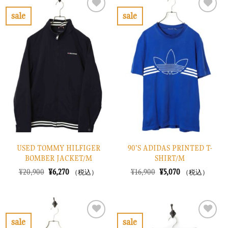
で
¥2,670
¥30,900
は
し
で
で
¥9,270
sale
sale
た。
す。
し
で
お
お
た。
す。
気
気
に
に
入
入
り
り
に
に
す
す
る
る
USED TOMMY HILFIGER
90’S ADIDAS PRINTED T-
BOMBER JACKET/M
SHIRT/M
元
現
元
現
¥
20,900
¥
6,270
¥
16,900
¥
5,070
（税込）
（税込）
の
在
の
在
価
の
価
の
格
価
格
価
は
格
は
格
¥20,900
は
¥16,900
は
で
¥6,270
で
¥5,070
sale
sale
し
で
し
で