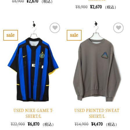
元
現
¥
8,900
¥
2,670
（税込）
の
在
元
現
¥
8,900
¥
2,670
（税込）
価
の
の
在
格
価
価
の
は
格
格
価
¥8,900
は
は
格
で
¥2,670
¥8,900
は
し
で
で
¥2,670
sale
sale
た。
す。
し
で
お
お
た。
す。
気
気
に
に
入
入
り
り
に
に
す
す
る
る
USED NIKE GAME T-
USED PRINTED SWEAT
SHIRT/L
SHIRT/L
元
現
元
現
¥
22,900
¥
6,870
¥
14,900
¥
4,470
（税込）
（税込）
の
在
の
在