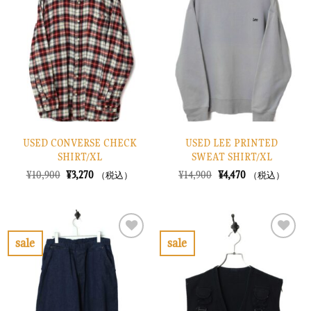
入
入
り
り
に
に
す
す
る
る
USED CONVERSE CHECK
USED LEE PRINTED
SHIRT/XL
SWEAT SHIRT/XL
元
現
元
現
¥
10,900
¥
3,270
¥
14,900
¥
4,470
（税込）
（税込）
の
在
の
在
価
の
価
の
格
価
格
価
は
格
は
格
¥10,900
は
¥14,900
は
で
¥3,270
で
¥4,470
sale
sale
し
で
し
で
お
お
た。
す。
た。
す。
気
気
に
に
入
入
り
り