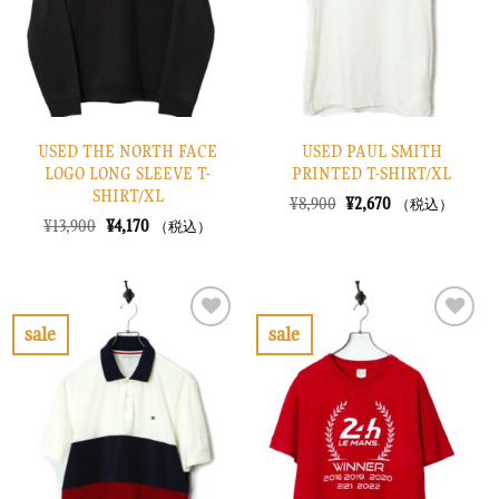
す
す
る
る
USED THE NORTH FACE
USED PAUL SMITH
LOGO LONG SLEEVE T-
PRINTED T-SHIRT/XL
SHIRT/XL
元
現
¥
8,900
¥
2,670
（税込）
の
在
元
現
¥
13,900
¥
4,170
（税込）
価
の
の
在
格
価
価
の
は
格
格
価
¥8,900
は
は
格
で
¥2,670
¥13,900
は
し
で
で
¥4,170
sale
sale
た。
す。
し
で
お
お
た。
す。
気
気
に
に
入
入
り
り
に
に
す
す