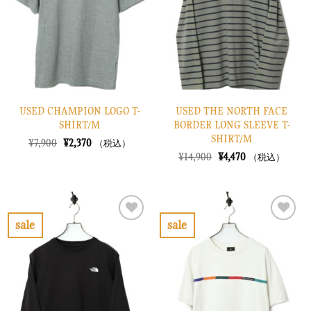
に
に
す
す
る
る
USED CHAMPION LOGO T-
USED THE NORTH FACE
SHIRT/M
BORDER LONG SLEEVE T-
SHIRT/M
元
現
¥
7,900
¥
2,370
（税込）
の
在
元
現
¥
14,900
¥
4,470
（税込）
価
の
の
在
格
価
価
の
は
格
格
価
¥7,900
は
は
格
で
¥2,370
¥14,900
は
し
で
で
¥4,470
sale
sale
た。
す。
し
で
お
お
た。
す。
気
気
に
に
入
入
り
り
に
に