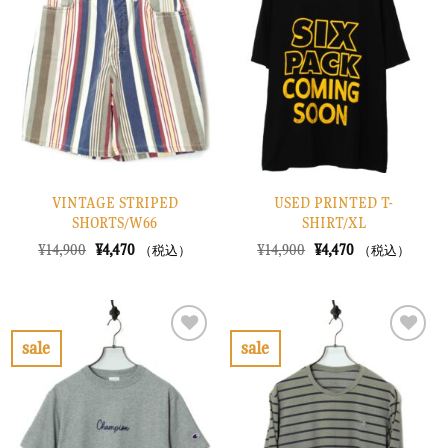
入
入
り
り
に
に
す
す
る
る
VINTAGE STRIPED
USED PRINTED T-
SHORTS/W66
SHIRT/XL
元
現
元
現
¥
14,900
¥
4,470
¥
14,900
¥
4,470
（税込）
（税込）
の
在
の
在
価
の
価
の
格
価
格
価
は
格
は
格
¥14,900
は
¥14,900
は
で
¥4,470
で
¥4,470
sale
sale
し
で
し
で
お
お
た。
す。
た。
す。
気
気
に
に
入
入
り
り