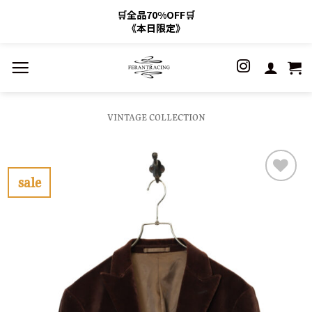
🛒全品70%OFF🛒
《本日限定》
Skip
to
content
VINTAGE COLLECTION
sale
お
気
に
入
り
に
す