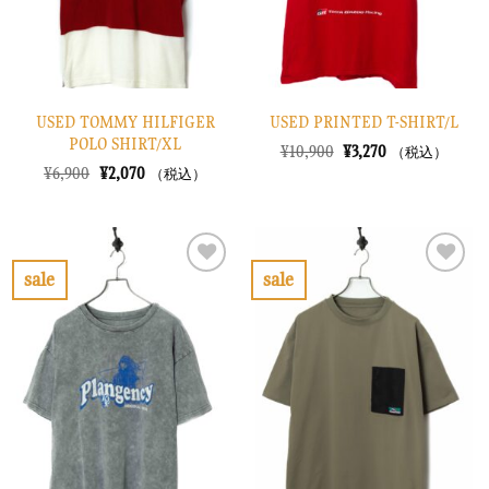
る
る
USED TOMMY HILFIGER
USED PRINTED T-SHIRT/L
POLO SHIRT/XL
元
現
¥
10,900
¥
3,270
（税込）
の
在
元
現
¥
6,900
¥
2,070
（税込）
価
の
の
在
格
価
価
の
は
格
格
価
¥10,900
は
は
格
で
¥3,270
¥6,900
は
し
で
で
¥2,070
sale
sale
た。
す。
し
で
お
お
た。
す。
気
気
に
に
入
入
り
り
に
に
す
す
る
る