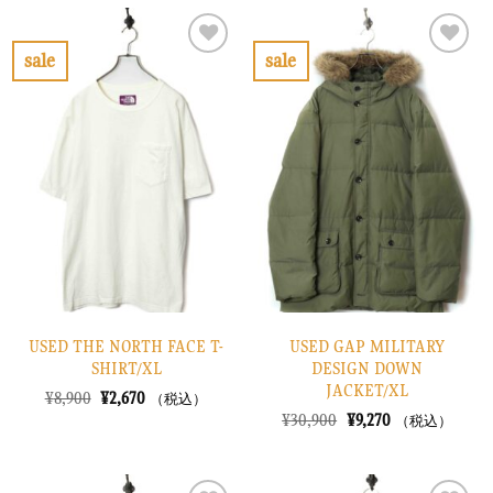
格
価
格
価
は
格
は
格
¥12,900
は
¥10,900
は
で
¥3,870
で
¥3,270
sale
sale
し
で
し
で
お
お
た。
す。
た。
す。
気
気
に
に
入
入
り
り
に
に
す
す
る
る
USED THE NORTH FACE T-
USED GAP MILITARY
SHIRT/XL
DESIGN DOWN
JACKET/XL
元
現
¥
8,900
¥
2,670
（税込）
の
在
元
現
¥
30,900
¥
9,270
（税込）
価
の
の
在
格
価
価
の
は
格
格
価
¥8,900
は
は
格