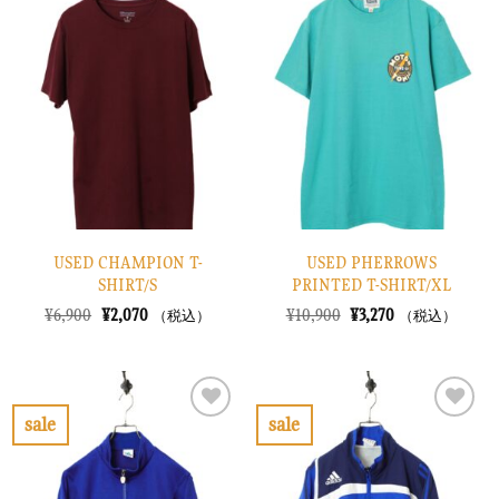
気
気
に
に
入
入
り
り
に
に
す
す
る
る
USED CHAMPION T-
USED PHERROWS
SHIRT/S
PRINTED T-SHIRT/XL
元
現
元
現
¥
6,900
¥
2,070
¥
10,900
¥
3,270
（税込）
（税込）
の
在
の
在
価
の
価
の
格
価
格
価
は
格
は
格
¥6,900
は
¥10,900
は
で
¥2,070
で
¥3,270
sale
sale
し
で
し
で
お
お
た。
す。
た。
す。
気
気
に
に