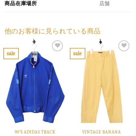
商品在庫場所
店舗
他のお客様に見られている商品
sale
sale
お
お
気
気
に
に
入
入
り
り
に
に
す
す
る
る
90’S ADIDAS TRACK
VINTAGE BANANA