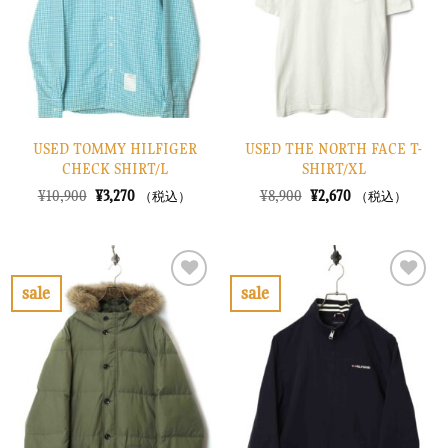
に
に
す
す
る
る
USED TOMMY HILFIGER
USED THE NORTH FACE T-
CHECK SHIRT/L
SHIRT/XL
元
現
元
現
¥
10,900
¥
3,270
¥
8,900
¥
2,670
（税込）
（税込）
の
在
の
在
価
の
価
の
格
価
格
価
は
格
は
格
¥10,900
は
¥8,900
は
で
¥3,270
で
¥2,670
sale
sale
し
で
し
で
お
お
た。
す。
た。
す。
気
気
に
に
入
入
り
り
に
に
す
す
る
る