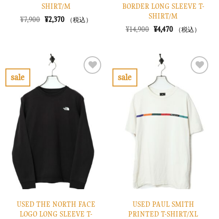
SHIRT/M
BORDER LONG SLEEVE T-
SHIRT/M
元
現
¥
7,900
¥
2,370
（税込）
の
在
元
現
¥
14,900
¥
4,470
（税込）
価
の
の
在
格
価
価
の
は
格
格
価
¥7,900
は
は
格
で
¥2,370
¥14,900
は
し
で
で
¥4,470
sale
sale
た。
す。
し
で
お
お
た。
す。
気
気
に
に
入
入
り
り
に
に
す
す
る
る
USED THE NORTH FACE
USED PAUL SMITH
LOGO LONG SLEEVE T-
PRINTED T-SHIRT/XL