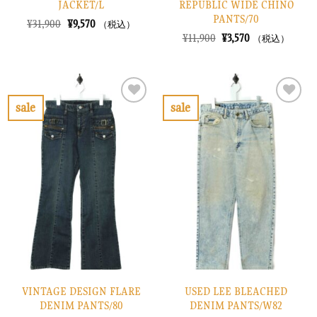
JACKET/L
REPUBLIC WIDE CHINO
PANTS/70
元
現
¥
31,900
¥
9,570
（税込）
の
在
元
現
¥
11,900
¥
3,570
（税込）
価
の
の
在
格
価
価
の
は
格
格
価
¥31,900
は
は
格
で
¥9,570
¥11,900
は
し
で
で
¥3,570
sale
sale
た。
す。
し
で
お
お
た。
す。
気
気
に
に
入
入
り
り
に
に
す
す
る
る
VINTAGE DESIGN FLARE
USED LEE BLEACHED
DENIM PANTS/80
DENIM PANTS/W82