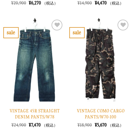
元
現
元
現
¥
20,900
¥
6,270
¥
14,900
¥
4,470
（税込）
（税込）
の
在
の
在
価
の
価
の
格
価
格
価
は
格
は
格
¥20,900
は
¥14,900
は
で
¥6,270
で
¥4,470
sale
sale
し
で
し
で
お
お
た。
す。
た。
す。
気
気
に
に
入
入
り
り
に
に
す
す
る
る
VINTAGE 45R STRAIGHT
VINTAGE COMO CARGO
DENIM PANTS/W78
PANTS/W70-100
元
現
元
現
¥
24,900
¥
7,470
¥
18,900
¥
5,670
（税込）
（税込）
の
在
の
在
価
の
価
の