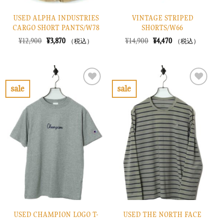
USED ALPHA INDUSTRIES
VINTAGE STRIPED
CARGO SHORT PANTS/W78
SHORTS/W66
元
現
元
現
¥
12,900
¥
3,870
¥
14,900
¥
4,470
（税込）
（税込）
の
在
の
在
価
の
価
の
格
価
格
価
は
格
は
格
¥12,900
は
¥14,900
は
で
¥3,870
で
¥4,470
sale
sale
し
で
し
で
お
お
た。
す。
た。
す。
気
気
に
に
入
入
り
り
に
に
す
す
る
る
USED CHAMPION LOGO T-
USED THE NORTH FACE