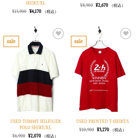
SHIRT/XL
元
現
¥
8,900
¥
2,670
（税込）
の
在
元
現
¥
13,900
¥
4,170
（税込）
価
の
の
在
格
価
価
の
は
格
格
価
¥8,900
は
は
格
で
¥2,670
¥13,900
は
し
で
で
¥4,170
sale
sale
た。
す。
し
で
お
お
た。
す。
気
気
に
に
入
入
り
り
に
に
す
す
る
る
USED TOMMY HILFIGER
USED PRINTED T-SHIRT/L
POLO SHIRT/XL
元
現
¥
10,900
¥
3,270
（税込）
の
在
元
現
¥
6,900
¥
2,070
（税込）