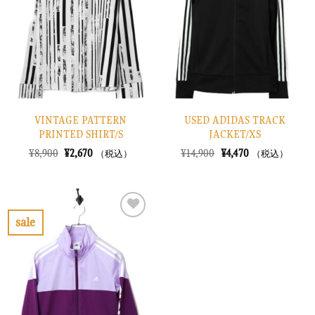
り
り
に
に
す
す
る
る
VINTAGE PATTERN
USED ADIDAS TRACK
PRINTED SHIRT/S
JACKET/XS
元
現
元
現
¥
8,900
¥
2,670
¥
14,900
¥
4,470
（税込）
（税込）
の
在
の
在
価
の
価
の
格
価
格
価
は
格
は
格
¥8,900
は
¥14,900
は
で
¥2,670
で
¥4,470
sale
し
で
し
で
お
た。
す。
た。
す。
気
に
入
り
に