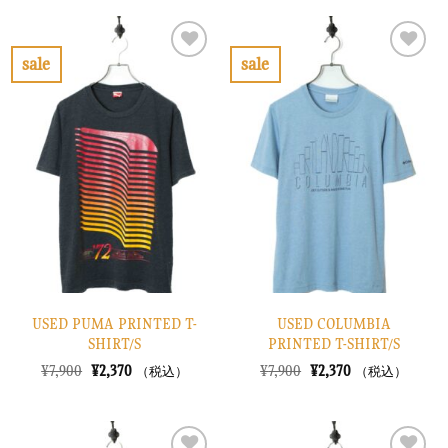
格
価
格
価
は
格
は
格
¥24,900
は
¥18,900
は
で
¥7,470
で
¥5,670
sale
sale
し
で
し
で
お
お
た。
す。
た。
す。
気
気
に
に
入
入
り
り
に
に
す
す
る
る
USED PUMA PRINTED T-
USED COLUMBIA
SHIRT/S
PRINTED T-SHIRT/S
元
現
元
現
¥
7,900
¥
2,370
¥
7,900
¥
2,370
（税込）
（税込）
の
在
の
在
価
の
価
の
格
価
格
価
は
格
は
格
¥7,900
は
¥7,900
は