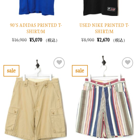
90’S ADIDAS PRINTED T-
USED NIKE PRINTED T-
SHIRT/M
SHIRT/M
元
現
元
現
¥
16,900
¥
5,070
¥
8,900
¥
2,670
（税込）
（税込）
の
在
の
在
価
の
価
の
格
価
格
価
は
格
は
格
¥16,900
は
¥8,900
は
で
¥5,070
で
¥2,670
sale
sale
し
で
し
で
お
お
た。
す。
た。
す。
気
気
に
に
入
入
り
り
に
に
す
す
る
る