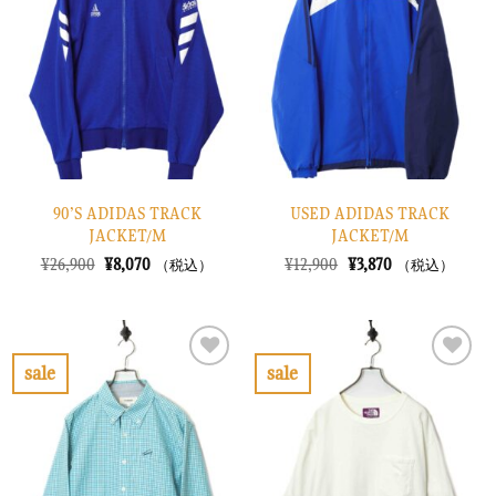
入
入
り
り
に
に
す
す
る
る
90’S ADIDAS TRACK
USED ADIDAS TRACK
JACKET/M
JACKET/M
元
現
元
現
¥
26,900
¥
8,070
¥
12,900
¥
3,870
（税込）
（税込）
の
在
の
在
価
の
価
の
格
価
格
価
は
格
は
格
¥26,900
は
¥12,900
は
で
¥8,070
で
¥3,870
sale
sale
し
で
し
で
お
お
た。
す。
た。
す。
気
気
に
に
入
入
り
り