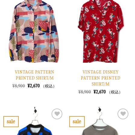
た。
す。
気
気
に
に
入
入
り
り
に
に
す
す
る
る
VINTAGE PATTERN
VINTAGE DISNEY
PRINTED SHIRT/M
PATTERN PRINTED
SHIRT/M
元
現
¥
8,900
¥
2,670
（税込）
の
在
元
現
¥
8,900
¥
2,670
（税込）
価
の
の
在
格
価
価
の
は
格
格
価
¥8,900
は
は
格
で
¥2,670
¥8,900
は
し
で
で
¥2,670
sale
sale
た。
す。
し
で
お
お
た。
す。
気
気