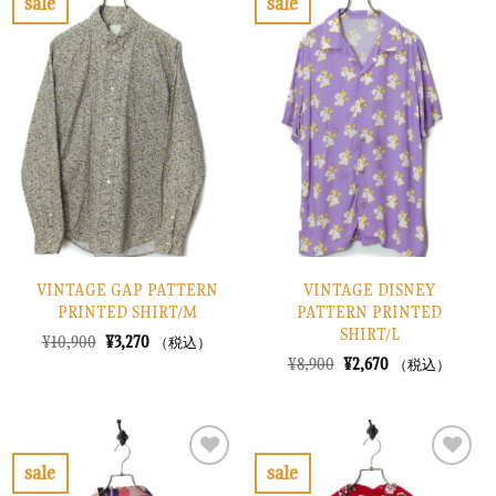
sale
sale
た。
す。
し
で
お
お
た。
す。
気
気
に
に
入
入
り
り
に
に
す
す
る
る
VINTAGE GAP PATTERN
VINTAGE DISNEY
PRINTED SHIRT/M
PATTERN PRINTED
SHIRT/L
元
現
¥
10,900
¥
3,270
（税込）
の
在
元
現
¥
8,900
¥
2,670
（税込）
価
の
の
在
格
価
価
の
は
格
格
価
¥10,900
は
は
格
で
¥3,270
¥8,900
は
し
で
で
¥2,670
sale
sale
た。
す。
し
で
お
お