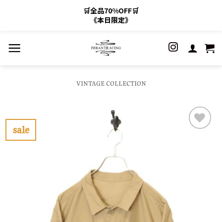
🛒全品70%OFF🛒
《本日限定》
Skip
to
content
VINTAGE COLLECTION
sale
お
気
に
入
り
に
す