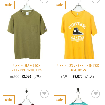
で
¥2,370
で
¥2,370
sale
sale
し
で
し
で
お
お
た。
す。
た。
す。
気
気
に
に
入
入
り
り
に
に
す
す
る
る
USED CHAMPION
USED CONVERSE PRINTED
PRINTED T-SHIRT/S
T-SHIRT/S
元
現
元
現
¥
6,900
¥
2,070
¥
6,900
¥
2,070
（税込）
（税込）
の
在
の
在
価
の
価
の
格
価
格
価
は
格
は
格
¥6,900
は
¥6,900
は
で
¥2,070
で
¥2,070
sale
sale
し
で
し
で
お
お
た。
す。
た。
す。