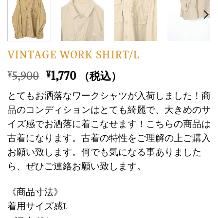
VINTAGE WORK SHIRT/L
元
現
5,900
1,770
¥
¥
（税込）
の
在
とてもお洒落なワークシャツが入荷しました！商
価
の
品のコンディションはとても綺麗で、大きめのサ
格
価
イズ感でお洒落に着こなせます！こちらの商品は
は
格
古着になります。古着の特性をご理解の上ご購入
¥5,900
は
で
¥1,770
お願い致します。何でも気になる事ありました
し
で
ら、ぜひご連絡お願い致します。
た。
す。
《商品寸法》
着用サイズ感L