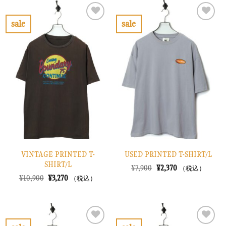
¥8,900
は
は
格
で
¥2,670
¥10,900
は
し
で
で
¥3,270
sale
sale
た。
す。
し
で
お
お
た。
す。
気
気
に
に
入
入
り
り
に
に
す
す
る
る
VINTAGE PRINTED T-
USED PRINTED T-SHIRT/L
SHIRT/L
元
現
¥
7,900
¥
2,370
（税込）
の
在
元
現
¥
10,900
¥
3,270
（税込）
価
の
の
在
格
価
価
の
は
格
格
価
¥7,900
は
は
格
で
¥2,370
¥10,900
は
し
で
で
¥3,270