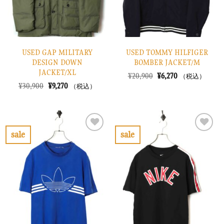
USED GAP MILITARY
USED TOMMY HILFIGER
DESIGN DOWN
BOMBER JACKET/M
JACKET/XL
元
現
¥
20,900
¥
6,270
（税込）
の
在
元
現
¥
30,900
¥
9,270
（税込）
価
の
の
在
格
価
価
の
は
格
格
価
¥20,900
は
は
格
で
¥6,270
¥30,900
は
し
で
で
¥9,270
sale
sale
た。
す。
し
で
お
お
た。
す。
気
気
に
に
入
入
り
り
に
に
す
す
る
る