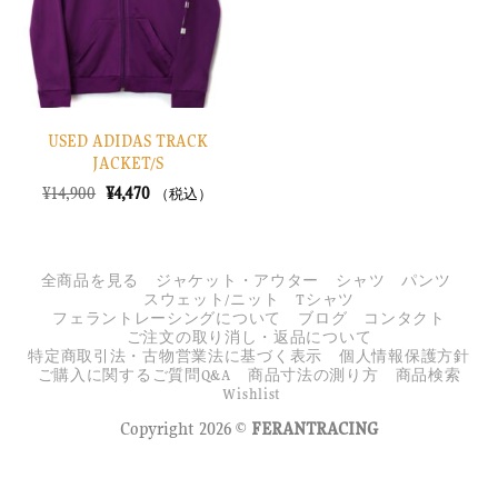
す
る
USED ADIDAS TRACK
JACKET/S
元
現
¥
14,900
¥
4,470
（税込）
の
在
価
の
格
価
は
格
¥14,900
は
全商品を見る
ジャケット・アウター
シャツ
パンツ
で
¥4,470
スウェット/ニット
Tシャツ
し
で
フェラントレーシングについて
ブログ
コンタクト
た。
す。
ご注文の取り消し・返品について
特定商取引法・古物営業法に基づく表示
個人情報保護方針
ご購入に関するご質問Q&A
商品寸法の測り方
商品検索
Wishlist
Copyright 2026 ©
FERANTRACING