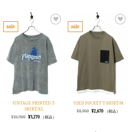
価
の
の
在
格
価
価
の
は
格
格
価
¥10,900
は
は
格
で
¥3,270
¥6,900
は
し
で
で
¥2,070
sale
sale
た。
す。
し
で
お
お
た。
す。
気
気
に
に
入
入
り
り
に
に
す
す
る
る
VINTAGE PRINTED T-
USED POCKET T-SHIRT/M
SHIRT/XL
元
現
¥
8,900
¥
2,670
（税込）
の
在
元
現
¥
10,900
¥
3,270
（税込）
価
の
の
在
格
価
価
の
は
格
格
価