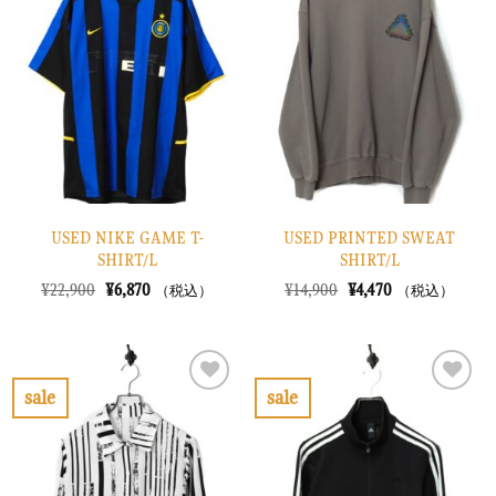
に
に
入
入
り
り
に
に
す
す
る
る
USED NIKE GAME T-
USED PRINTED SWEAT
SHIRT/L
SHIRT/L
元
現
元
現
¥
22,900
¥
6,870
¥
14,900
¥
4,470
（税込）
（税込）
の
在
の
在
価
の
価
の
格
価
格
価
は
格
は
格
¥22,900
は
¥14,900
は
で
¥6,870
で
¥4,470
sale
sale
し
で
し
で
お
お
た。
す。
た。
す。
気
気
に
に
入
入