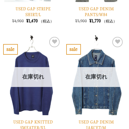
USED GAP STRIPE
USED GAP DENIM
SHIRT/L
PANTS/W84
元
現
元
現
¥
4,900
¥
1,470
¥
5,900
¥
1,770
（税込）
（税込）
の
在
の
在
価
の
価
の
格
価
格
価
は
格
は
格
¥4,900
は
¥5,900
は
で
¥1,470
で
¥1,770
sale
sale
し
で
し
で
お
お
た。
す。
た。
す。
気
気
に
に
入
入
り
り
在庫切れ
在庫切れ
に
に
す
す
る
る
USED GAP KNITTED
USED GAP DENIM
SWEATER/XL
JAKCET/M