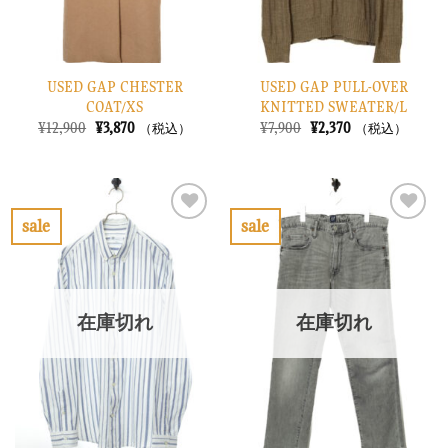
USED GAP CHESTER
USED GAP PULL-OVER
COAT/XS
KNITTED SWEATER/L
元
現
元
現
¥
12,900
¥
3,870
¥
7,900
¥
2,370
（税込）
（税込）
の
在
の
在
価
の
価
の
格
価
格
価
は
格
は
格
¥12,900
は
¥7,900
は
で
¥3,870
で
¥2,370
sale
sale
し
で
し
で
お
お
た。
す。
た。
す。
気
気
に
に
入
入
り
り
在庫切れ
在庫切れ
に
に
す
す
る
る