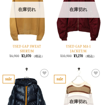
入
入
り
り
在庫切れ
在庫切れ
に
に
す
す
る
る
USED GAP SWEAT
USED GAP MA-1
SHIRT/M
JACKET/M
元
現
元
現
¥
6,900
¥
2,070
¥
10,900
¥
3,270
（税込）
（税込）
の
在
の
在
価
の
価
の
格
価
格
価
は
格
は
格
¥6,900
は
¥10,900
は
で
¥2,070
で
¥3,270
sale
sale
し
で
し
で
お
お
た。
す。
た。
す。
気
気
に
に
入
入
り
り
在庫切れ