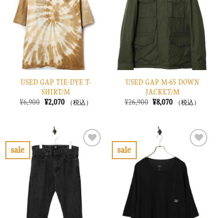
り
り
に
に
す
す
る
る
USED GAP TIE-DYE T-
USED GAP M-65 DOWN
SHIRT/M
JACKET/M
元
現
元
現
¥
6,900
¥
2,070
¥
26,900
¥
8,070
（税込）
（税込）
の
在
の
在
価
の
価
の
格
価
格
価
は
格
は
格
¥6,900
は
¥26,900
は
で
¥2,070
で
¥8,070
sale
sale
し
で
し
で
お
お
た。
す。
た。
す。
気
気
に
に
入
入
り
り
に
に
す
す