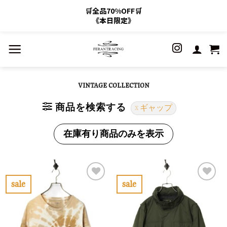
🛒全品70%OFF🛒
《本日限定》
Skip
to
content
VINTAGE COLLECTION
商品を検索する
ギャップ
在庫有り商品のみを表示
sale
sale
お
お
気
気
に
に
入
入