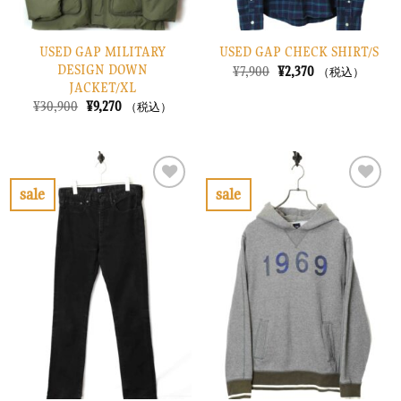
USED GAP MILITARY
USED GAP CHECK SHIRT/S
DESIGN DOWN
元
現
¥
7,900
¥
2,370
（税込）
の
在
JACKET/XL
価
の
元
現
¥
30,900
¥
9,270
（税込）
格
価
の
在
は
格
価
の
¥7,900
は
格
価
で
¥2,370
は
格
し
で
¥30,900
は
た。
す。
で
¥9,270
sale
sale
し
で
お
お
た。
す。
気
気
に
に
入
入
り
り
に
に
す
す
る
る