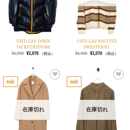
に
に
す
す
る
る
USED GAP DOWN
USED GAP KNITTED
JACKET/KIDS/160
SWEATER/XL
元
現
元
現
¥
6,900
¥
2,070
¥
6,900
¥
2,070
（税込）
（税込）
の
在
の
在
価
の
価
の
格
価
格
価
は
格
は
格
¥6,900
は
¥6,900
は
で
¥2,070
で
¥2,070
sale
sale
し
で
し
で
お
お
た。
す。
た。
す。
気
気
に
に
入
入
り
り
在庫切れ
在庫切れ
に
に
す
す
る
る