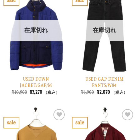
た。
す。
し
で
お
お
た。
す。
気
気
に
に
入
入
り
り
在庫切れ
在庫切れ
に
に
す
す
る
る
USED DOWN
USED GAP DENIM
JACKET/GAP/M
PANTS/W84
元
現
元
現
¥
10,900
¥
3,270
¥
6,900
¥
2,070
（税込）
（税込）
の
在
の
在
価
の
価
の
格
価
格
価
は
格
は
格
¥10,900
は
¥6,900
は
で
¥3,270
で
¥2,070
sale
sale
し
で
し
で
お
お
た。
す。
た。
す。
気
気
に
に