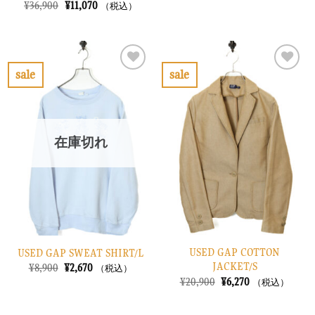
の
在
元
現
¥
36,900
¥
11,070
（税込）
価
の
の
在
格
価
価
の
は
格
格
価
¥7,900
は
は
格
で
¥2,370
¥36,900
は
し
で
で
¥11,070
sale
sale
た。
す。
し
で
お
お
た。
す。
気
気
に
に
入
入
り
り
在庫切れ
に
に
す
す
る
る
USED GAP COTTON
USED GAP SWEAT SHIRT/L
JACKET/S
元
現
¥
8,900
¥
2,670
（税込）
の
在
元
現
¥
20,900
¥
6,270
（税込）
価
の
の
在
格
価
価
の
は
格
格
価