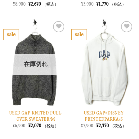
元
現
元
現
¥
8,900
¥
2,670
¥
5,900
¥
1,770
（税込）
（税込）
の
在
の
在
価
の
価
の
格
価
格
価
は
格
は
格
¥8,900
は
¥5,900
は
で
¥2,670
で
¥1,770
sale
sale
し
で
し
で
お
お
た。
す。
た。
す。
気
気
に
に
入
入
り
り
在庫切れ
に
に
す
す
る
る
USED GAP KNITED PULL-
USED GAP×DISNEY
OVER SWEATER/M
PRINTEDPARKA/S
元
現
元
現
¥
6,900
¥
2,070
¥
7,900
¥
2,370
（税込）
（税込）
の
在
の
在
価
の
価
の