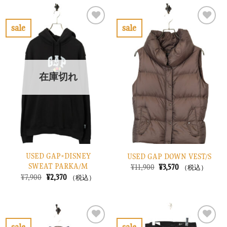
格
価
格
価
は
格
は
格
¥6,900
は
¥7,900
は
で
¥2,070
で
¥2,370
sale
sale
し
で
し
で
お
お
た。
す。
た。
す。
気
気
に
に
入
入
り
り
在庫切れ
に
に
す
す
る
る
USED GAP×DISNEY
USED GAP DOWN VEST/S
SWEAT PARKA/M
元
現
¥
11,900
¥
3,570
（税込）
の
在
元
現
¥
7,900
¥
2,370
（税込）
価
の
の
在
格
価
価
の
は
格
格
価
¥11,900
は
は
格
で
¥3,570
¥7,900
は
し
で
で
¥2,370
sale
sale