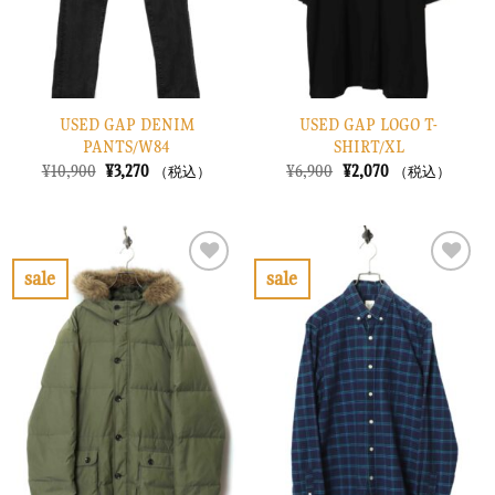
る
る
USED GAP DENIM
USED GAP LOGO T-
PANTS/W84
SHIRT/XL
元
現
元
現
¥
10,900
¥
3,270
¥
6,900
¥
2,070
（税込）
（税込）
の
在
の
在
価
の
価
の
格
価
格
価
は
格
は
格
¥10,900
は
¥6,900
は
で
¥3,270
で
¥2,070
sale
sale
し
で
し
で
お
お
た。
す。
た。
す。
気
気
に
に
入
入
り
り
に
に
す
す
る
る