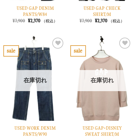
USED GAP DENIM
USED GAP CHECK
PANTS/W84
SHIRT/M
元
現
元
現
¥
7,900
¥
2,370
¥
7,900
¥
2,370
（税込）
（税込）
の
在
の
在
価
の
価
の
格
価
格
価
は
格
は
格
¥7,900
は
¥7,900
は
で
¥2,370
で
¥2,370
sale
sale
し
で
し
で
お
お
た。
す。
た。
す。
気
気
に
に
入
入
り
り
在庫切れ
在庫切れ
に
に
す
す
る
る
USED WORK DENIM
USED GAP×DISNEY
PANTS/W90
SWEAT SHIRT/M