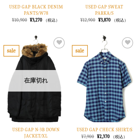
USED GAP BLACK DENIM
USED GAP SWEAT
PANTS/W78
PARKA/S
元
現
元
現
¥
10,900
¥
3,270
¥
12,900
¥
3,870
（税込）
（税込）
の
在
の
在
価
の
価
の
格
価
格
価
は
格
は
格
¥10,900
は
¥12,900
は
で
¥3,270
で
¥3,870
sale
sale
し
で
し
で
お
お
た。
す。
た。
す。
気
気
に
に
入
入
り
り
在庫切れ
に
に
す
す
る
る
USED GAP N-3B DOWN
USED GAP CHECK SHIRT/S
JACKET/XL
元
現
¥
7,900
¥
2,370
（税込）