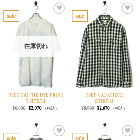
¥8,900
は
は
格
で
¥2,670
¥20,900
は
し
で
で
¥6,270
sale
sale
た。
す。
し
で
お
お
た。
す。
気
気
に
に
入
入
り
り
在庫切れ
に
に
す
す
る
る
USED GAP TIE-DYE PRINT
USED GAP CHECK
T-SHIRT/L
SHIRT/M
元
現
元
現
¥
6,900
¥
2,070
¥
8,900
¥
2,670
（税込）
（税込）
の
在
の
在
価
の
価
の
格
価
格
価
は
格
は
格
¥6,900
は
¥8,900
は
で
¥2,070
で
¥2,670
sale
sale