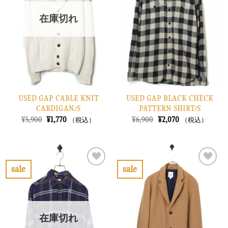
入
入
り
り
在庫切れ
に
に
す
す
る
る
USED GAP CABLE KNIT
USED GAP BLACK CHECK
CARDIGAN/S
PATTERN SHIRT/S
元
現
元
現
¥
5,900
¥
1,770
¥
6,900
¥
2,070
（税込）
（税込）
の
在
の
在
価
の
価
の
格
価
格
価
は
格
は
格
¥5,900
は
¥6,900
は
で
¥1,770
で
¥2,070
sale
sale
し
で
し
で
お
お
た。
す。
た。
す。
気
気
に
に
入
入
り
り
在庫切れ
に
に