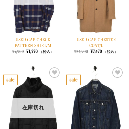
す
す
る
る
USED GAP CHECK
USED GAP CHESTER
PATTERN SHIRT/M
COAT/L
元
現
元
現
¥
5,900
¥
1,770
¥
24,900
¥
7,470
（税込）
（税込）
の
在
の
在
価
の
価
の
格
価
格
価
は
格
は
格
¥5,900
は
¥24,900
は
で
¥1,770
で
¥7,470
sale
sale
し
で
し
で
お
お
た。
す。
た。
す。
気
気
に
に
入
入
り
り
在庫切れ
に
に
す
す
る
る