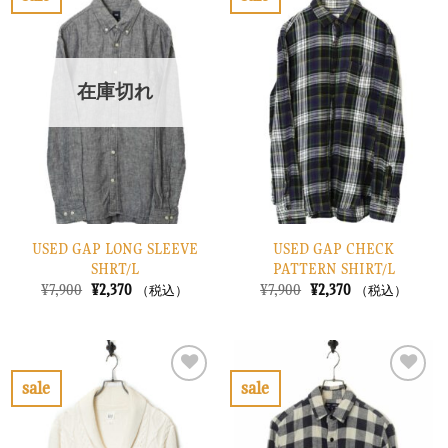
し
で
し
で
お
お
た。
す。
た。
す。
気
気
に
に
入
入
り
り
在庫切れ
に
に
す
す
る
る
USED GAP LONG SLEEVE
USED GAP CHECK
SHRT/L
PATTERN SHIRT/L
元
現
元
現
¥
7,900
¥
2,370
¥
7,900
¥
2,370
（税込）
（税込）
の
在
の
在
価
の
価
の
格
価
格
価
は
格
は
格
¥7,900
は
¥7,900
は
で
¥2,370
で
¥2,370
sale
sale
し
で
し
で
お
お
た。
す。
た。
す。
気
気
に
に