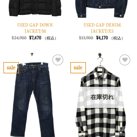
USED GAP DOWN
USED GAP DENIM
JACKET/M
JACKET/XS
元
現
元
現
¥
24,900
¥
7,470
¥
13,900
¥
4,170
（税込）
（税込）
の
在
の
在
価
の
価
の
格
価
格
価
は
格
は
格
¥24,900
は
¥13,900
は
で
¥7,470
で
¥4,170
sale
sale
し
で
し
で
お
お
た。
す。
た。
す。
気
気
に
に
入
入
り
り
在庫切れ
に
に
す
す
る
る