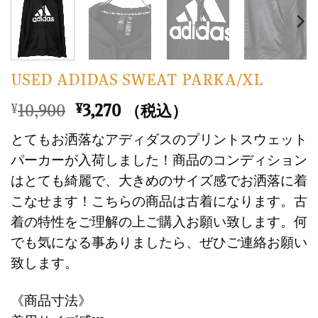
USED ADIDAS SWEAT PARKA/XL
元
現
10,900
3,270
¥
¥
（税込）
の
在
とてもお洒落なアディダスのプリントスウェット
価
の
パーカーが入荷しました！商品のコンディション
格
価
はとても綺麗で、大きめのサイズ感でお洒落に着
は
格
こなせます！こちらの商品は古着になります。古
¥10,900
は
で
¥3,270
着の特性をご理解の上ご購入お願い致します。何
し
で
でも気になる事ありましたら、ぜひご連絡お願い
た。
す。
致します。
《商品寸法》