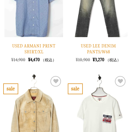
に
に
す
す
る
る
USED ARMANI PRINT
USED LEE DENIM
SHIRT/XL
PANTS/W68
元
現
元
現
¥
14,900
¥
4,470
¥
10,900
¥
3,270
（税込）
（税込）
の
在
の
在
価
の
価
の
格
価
格
価
は
格
は
格
¥14,900
は
¥10,900
は
で
¥4,470
で
¥3,270
sale
sale
し
で
し
で
お
お
た。
す。
た。
す。
気
気
に
に
入
入
り
り
に
に
す
す