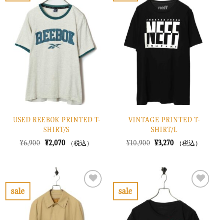
た。
す。
た。
す。
気
気
に
に
入
入
り
り
に
に
す
す
る
る
USED REEBOK PRINTED T-
VINTAGE PRINTED T-
SHIRT/S
SHIRT/L
元
現
元
現
¥
6,900
¥
2,070
¥
10,900
¥
3,270
（税込）
（税込）
の
在
の
在
価
の
価
の
格
価
格
価
は
格
は
格
¥6,900
は
¥10,900
は
で
¥2,070
で
¥3,270
sale
sale
し
で
し
で
お
お
た。
す。
た。
す。
気
気
に
に