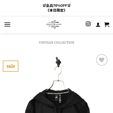
🛒全品70%OFF🛒
《本日限定》
Skip
to
content
VINTAGE COLLECTION
sale
お
気
に
入
り
に
す