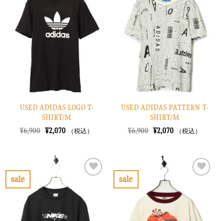
に
に
入
入
り
り
に
に
す
す
る
る
USED ADIDAS LOGO T-
USED ADIDAS PATTERN T-
SHIRT/M
SHIRT/M
元
現
元
現
¥
6,900
¥
2,070
¥
6,900
¥
2,070
（税込）
（税込）
の
在
の
在
価
の
価
の
格
価
格
価
は
格
は
格
¥6,900
は
¥6,900
は
で
¥2,070
で
¥2,070
sale
sale
し
で
し
で
お
お
た。
す。
た。
す。
気
気
に
に
入
入