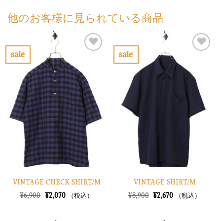
他のお客様に見られている商品
sale
sale
お
お
気
気
に
に
入
入
り
り
に
に
す
す
る
る
VINTAGE CHECK SHIRT/M
VINTAGE SHIRT/M
元
現
元
現
¥
6,900
¥
2,070
¥
8,900
¥
2,670
（税込）
（税込）
の
在
の
在
価
の
価
の
格
価
格
価