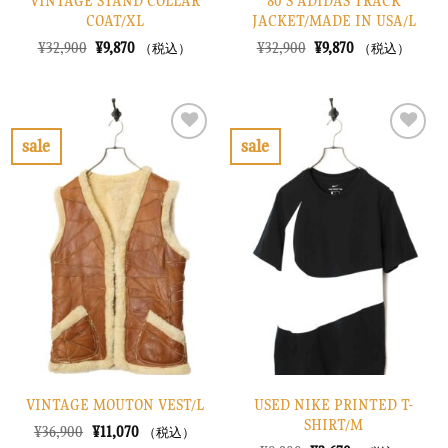
VINTAGE STAND COLLAR
80’S ADIDAS TRACK
COAT/XL
JACKET/MADE IN USA/L
元
現
元
現
¥
32,900
¥
9,870
¥
32,900
¥
9,870
（税込）
（税込）
の
在
の
在
価
の
価
の
格
価
格
価
は
格
は
格
¥32,900
は
¥32,900
は
で
¥9,870
で
¥9,870
sale
sale
し
で
し
で
お
お
た。
す。
た。
す。
気
気
に
に
入
入
り
り
に
に
す
す
る
る
VINTAGE MOUTON VEST/L
USED NIKE PRINTED T-
SHIRT/M
元
現
¥
36,900
¥
11,070
（税込）
の
在