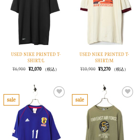
り
り
に
に
す
す
る
る
USED NIKE PRINTED T-
USED NIKE PRINTED T-
SHIRT/L
SHIRT/M
元
現
元
現
¥
6,900
¥
2,070
¥
10,900
¥
3,270
（税込）
（税込）
の
在
の
在
価
の
価
の
格
価
格
価
は
格
は
格
¥6,900
は
¥10,900
は
で
¥2,070
で
¥3,270
sale
sale
し
で
し
で
お
お
た。
す。
た。
す。
気
気
に
に
入
入
り
り
に
に