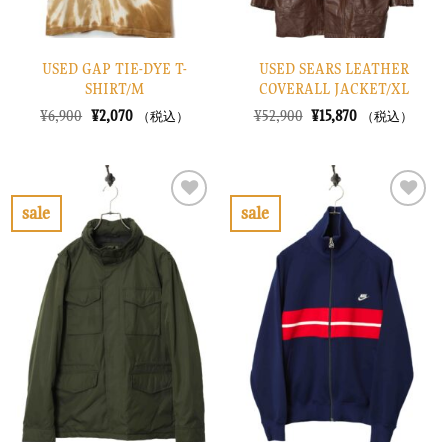
USED GAP TIE-DYE T-
USED SEARS LEATHER
SHIRT/M
COVERALL JACKET/XL
元
現
元
現
¥
6,900
¥
2,070
¥
52,900
¥
15,870
（税込）
（税込）
の
在
の
在
価
の
価
の
格
価
格
価
は
格
は
格
¥6,900
は
¥52,900
は
で
¥2,070
で
¥15,870
sale
sale
し
で
し
で
お
お
た。
す。
た。
す。
気
気
に
に
入
入
り
り
に
に
す
す
る
る