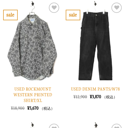
は
格
は
格
¥8,900
は
¥8,900
は
で
¥2,670
で
¥2,670
sale
sale
し
で
し
で
お
お
た。
す。
た。
す。
気
気
に
に
入
入
り
り
に
に
す
す
る
る
USED ROCKMOUNT
USED DENIM PANTS/W78
WESTERN PRINTED
元
現
¥
12,900
¥
3,870
（税込）
SHIRT/XL
の
在
価
の
元
現
¥
18,900
¥
5,670
（税込）
格
価
の
在
は
格
価
の
¥12,900
は
格
価
で
¥3,870
は
格
し
で