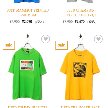
USED MAMMUT PRINTED
USED CHAMPION
T-SHIRT/M
PRINTED T-SHIRT/L
元
現
元
現
¥
6,900
¥
2,070
¥
8,900
¥
2,670
（税込）
（税込）
の
在
の
在
価
の
価
の
格
価
格
価
は
格
は
格
¥6,900
は
¥8,900
は
で
¥2,070
で
¥2,670
sale
sale
し
で
し
で
お
お
た。
す。
た。
す。
気
気
に
に
入
入
り
り
に
に
す
す
る
る
USED TOMMY HILFIGER
USED THE NORTH FACE