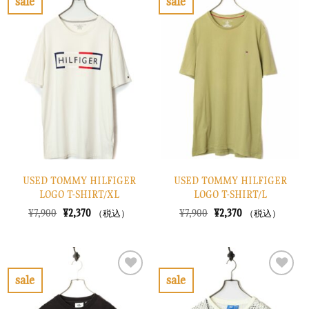
sale
sale
し
で
し
で
お
お
た。
す。
た。
す。
気
気
に
に
入
入
り
り
に
に
す
す
る
る
USED TOMMY HILFIGER
USED TOMMY HILFIGER
LOGO T-SHIRT/XL
LOGO T-SHIRT/L
元
現
元
現
¥
7,900
¥
2,370
¥
7,900
¥
2,370
（税込）
（税込）
の
在
の
在
価
の
価
の
格
価
格
価
は
格
は
格
¥7,900
は
¥7,900
は
で
¥2,370
で
¥2,370
sale
sale
し
で
し
で
お
お
た。
す。
た。
す。
気
気