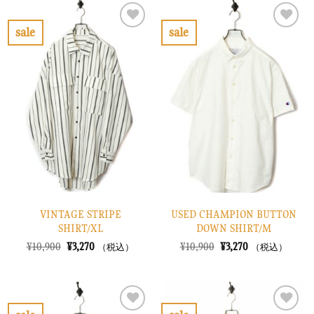
は
格
は
格
¥6,900
は
¥8,900
は
で
¥2,070
で
¥2,670
sale
sale
し
で
し
で
お
お
た。
す。
た。
す。
気
気
に
に
入
入
り
り
に
に
す
す
る
る
VINTAGE STRIPE
USED CHAMPION BUTTON
SHIRT/XL
DOWN SHIRT/M
元
現
元
現
¥
10,900
¥
3,270
¥
10,900
¥
3,270
（税込）
（税込）
の
在
の
在
価
の
価
の
格
価
格
価
は
格
は
格
¥10,900
は
¥10,900
は
で
¥3,270
で
¥3,270