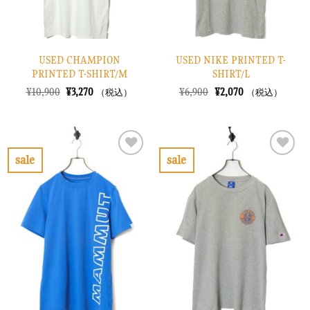
USED CHAMPION
USED NIKE PRINTED T-
PRINTED T-SHIRT/M
SHIRT/L
元
現
元
現
¥
10,900
¥
3,270
¥
6,900
¥
2,070
（税込）
（税込）
の
在
の
在
価
の
価
の
格
価
格
価
は
格
は
格
¥10,900
は
¥6,900
は
で
¥3,270
で
¥2,070
sale
sale
し
で
し
で
お
お
た。
す。
た。
す。
気
気
に
に
入
入
り
り
に
に
す
す
る
る