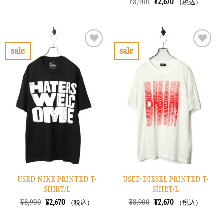
元
現
¥
8,900
¥
2,670
（税込）
価
の
の
在
格
価
価
の
は
格
格
価
¥36,900
は
は
格
で
¥11,070
¥8,900
は
し
で
で
¥2,670
sale
sale
た。
す。
し
で
お
お
た。
す。
気
気
に
に
入
入
り
り
に
に
す
す
る
る
USED NIKE PRINTED T-
USED DIESEL PRINTED T-
SHIRT/L
SHIRT/L
元
現
元
現
¥
8,900
¥
2,670
¥
8,900
¥
2,670
（税込）
（税込）
の
在
の
在
価
の
価
の