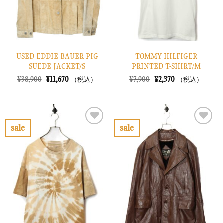
る
る
USED EDDIE BAUER PIG
TOMMY HILFIGER
SUEDE JACKET/S
PRINTED T-SHIRT/M
元
現
元
現
¥
38,900
¥
11,670
¥
7,900
¥
2,370
（税込）
（税込）
の
在
の
在
価
の
価
の
格
価
格
価
は
格
は
格
¥38,900
は
¥7,900
は
で
¥11,670
で
¥2,370
sale
sale
し
で
し
で
お
お
た。
す。
た。
す。
気
気
に
に
入
入
り
り
に
に
す
す
る
る