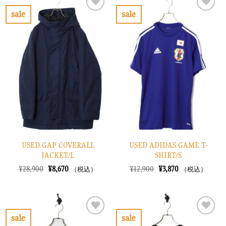
¥18,900
は
た。
す。
で
¥5,670
sale
sale
し
で
お
お
た。
す。
気
気
に
に
入
入
り
り
に
に
す
す
る
る
USED GAP COVERALL
USED ADIDAS GAME T-
JACKET/L
SHIRT/S
元
現
元
現
¥
28,900
¥
8,670
¥
12,900
¥
3,870
（税込）
（税込）
の
在
の
在
価
の
価
の
格
価
格
価
は
格
は
格
¥28,900
は
¥12,900
は
で
¥8,670
で
¥3,870
sale
sale
し
で
し
で
お
お