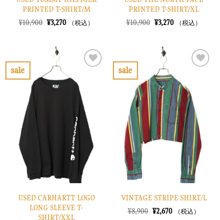
PRINTED T-SHIRT/M
PRINTED T-SHIRT/XL
元
現
元
現
¥
10,900
¥
3,270
¥
10,900
¥
3,270
（税込）
（税込）
の
在
の
在
価
の
価
の
格
価
格
価
は
格
は
格
¥10,900
は
¥10,900
は
で
¥3,270
で
¥3,270
sale
sale
し
で
し
で
お
お
た。
す。
た。
す。
気
気
に
に
入
入
り
り
に
に
す
す
る
る
USED CARHARTT LOGO
VINTAGE STRIPE SHIRT/L
LONG SLEEVE T-
元
現
¥
8,900
¥
2,670
（税込）
SHIRT/XXL
の
在