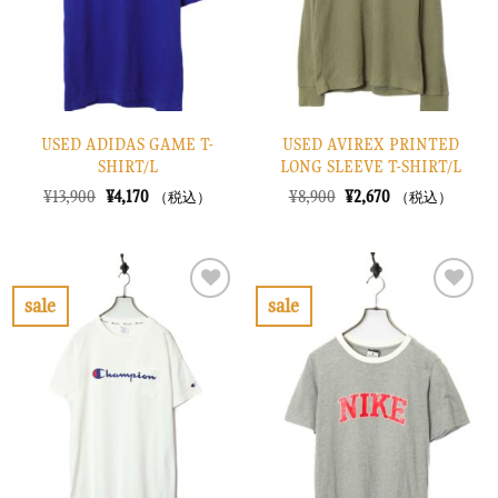
す
す
る
る
USED ADIDAS GAME T-
USED AVIREX PRINTED
SHIRT/L
LONG SLEEVE T-SHIRT/L
元
現
元
現
¥
13,900
¥
4,170
¥
8,900
¥
2,670
（税込）
（税込）
の
在
の
在
価
の
価
の
格
価
格
価
は
格
は
格
¥13,900
は
¥8,900
は
で
¥4,170
で
¥2,670
sale
sale
し
で
し
で
お
お
た。
す。
た。
す。
気
気
に
に
入
入
り
り
に
に
す
す
る
る