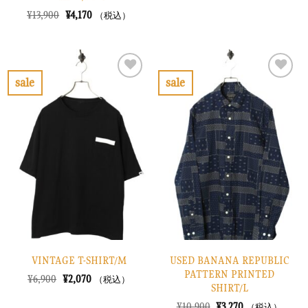
価
の
元
現
¥
13,900
¥
4,170
（税込）
格
価
の
在
は
格
価
の
¥8,900
は
格
価
で
¥2,670
は
格
し
で
¥13,900
は
た。
す。
で
¥4,170
sale
sale
し
で
お
お
た。
す。
気
気
に
に
入
入
り
り
に
に
す
す
る
る
VINTAGE T-SHIRT/M
USED BANANA REPUBLIC
PATTERN PRINTED
元
現
¥
6,900
¥
2,070
（税込）
SHIRT/L
の
在
価
の
元
現
¥
10,900
¥
3,270
（税込）