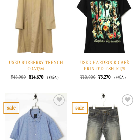
入
入
り
り
に
に
す
す
る
る
USED BURBERRY TRENCH
USED HARDROCK CAFÉ
COAT/M
PRINTED T-SHIRT/S
元
現
元
現
¥
48,900
¥
14,670
¥
10,900
¥
3,270
（税込）
（税込）
の
在
の
在
価
の
価
の
格
価
格
価
は
格
は
格
¥48,900
は
¥10,900
は
で
¥14,670
で
¥3,270
sale
sale
し
で
し
で
お
お
た。
す。
た。
す。
気
気
に
に
入
入
り
り