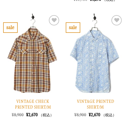
格
価
の
在
は
格
価
の
¥6,900
は
格
価
で
¥2,070
は
格
し
で
¥10,900
は
た。
す。
で
¥3,270
sale
sale
し
で
お
お
た。
す。
気
気
に
に
入
入
り
り
に
に
す
す
る
る
VINTAGE CHECK
VINTAGE PRINTED
PRINTED SHIRT/M
SHIRT/M
元
現
元
現
¥
8,900
¥
2,670
¥
8,900
¥
2,670
（税込）
（税込）
の
在
の
在
価
の
価
の
格
価
格
価