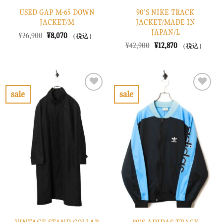
USED GAP M-65 DOWN
90’S NIKE TRACK
JACKET/M
JACKET/MADE IN
JAPAN/L
元
現
¥
26,900
¥
8,070
（税込）
の
在
元
現
¥
42,900
¥
12,870
（税込）
価
の
の
在
格
価
価
の
は
格
格
価
¥26,900
は
は
格
で
¥8,070
¥42,900
は
し
で
で
¥12,870
sale
sale
た。
す。
し
で
お
お
た。
す。
気
気
に
に
入
入
り
り
に
に
す
す
る
る