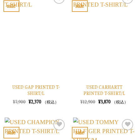
で
¥2,670
で
¥4,470
sale
sale
し
で
し
で
お
お
た。
す。
た。
す。
気
気
に
に
入
入
り
り
に
に
す
す
る
る
USED GAP PRINTED T-
USED CARHARTT
SHIRT/L
PRINTED T-SHIRT/L
元
現
元
現
¥
7,900
¥
2,370
¥
12,900
¥
3,870
（税込）
（税込）
の
在
の
在
価
の
価
の
格
価
格
価
は
格
は
格
¥7,900
は
¥12,900
は
で
¥2,370
で
¥3,870
sale
sale
し
で
し
で
お
お
た。
す。
た。
す。