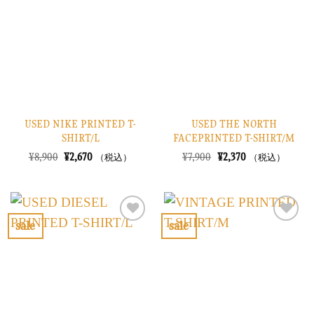
り
り
に
に
す
す
る
る
USED NIKE PRINTED T-
USED THE NORTH
SHIRT/L
FACEPRINTED T-SHIRT/M
元
現
元
現
¥
8,900
¥
2,670
¥
7,900
¥
2,370
（税込）
（税込）
の
在
の
在
価
の
価
の
格
価
格
価
は
格
は
格
¥8,900
は
¥7,900
は
で
¥2,670
で
¥2,370
sale
sale
し
で
し
で
お
お
た。
す。
た。
す。
気
気
に
に
入
入
り
り
に
に