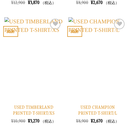
元
現
元
現
¥
12,900
¥
3,870
¥
8,900
¥
2,670
（税込）
（税込）
の
在
の
在
価
の
価
の
格
価
格
価
は
格
は
格
¥12,900
は
¥8,900
は
で
¥3,870
で
¥2,670
sale
sale
し
で
し
で
お
お
た。
す。
た。
す。
気
気
に
に
入
入
り
り
に
に
す
す
る
る
USED TIMBERLAND
USED CHAMPION
PRINTED T-SHIRT/XS
PRINTED T-SHIRT/L
元
現
元
現
¥
10,900
¥
3,270
¥
8,900
¥
2,670
（税込）
（税込）
の
在
の
在
価
の
価
の