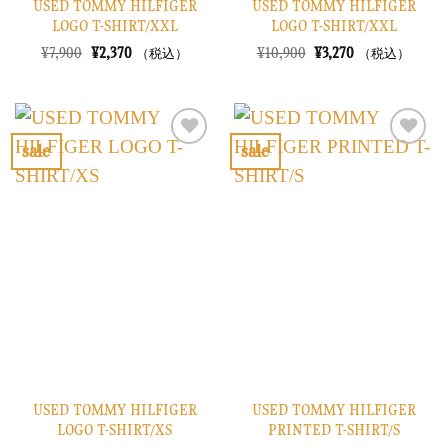
USED TOMMY HILFIGER
USED TOMMY HILFIGER
LOGO T-SHIRT/XXL
LOGO T-SHIRT/XXL
元
現
元
現
¥
7,900
¥
2,370
¥
10,900
¥
3,270
（税込）
（税込）
の
在
の
在
価
の
価
の
格
価
格
価
は
格
は
格
¥7,900
は
¥10,900
は
で
¥2,370
で
¥3,270
sale
sale
し
で
し
で
お
お
た。
す。
た。
す。
気
気
に
に
入
入
り
り
に
に
す
す
る
る
USED TOMMY HILFIGER
USED TOMMY HILFIGER
LOGO T-SHIRT/XS
PRINTED T-SHIRT/S