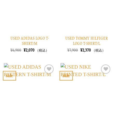
に
に
す
す
る
る
USED ADIDAS LOGO T-
USED TOMMY HILFIGER
SHIRT/M
LOGO T-SHIRT/L
元
現
元
現
¥
6,900
¥
2,070
¥
7,900
¥
2,370
（税込）
（税込）
の
在
の
在
価
の
価
の
格
価
格
価
は
格
は
格
¥6,900
は
¥7,900
は
で
¥2,070
で
¥2,370
sale
sale
し
で
し
で
お
お
た。
す。
た。
す。
気
気
に
に
入
入
り
り
に
に
す
す
る
る