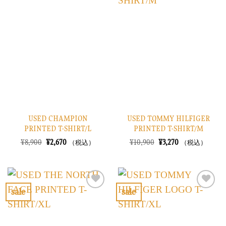
気
気
に
に
入
入
り
り
に
に
す
す
る
る
USED CHAMPION
USED TOMMY HILFIGER
PRINTED T-SHIRT/L
PRINTED T-SHIRT/M
元
現
元
現
¥
8,900
¥
2,670
¥
10,900
¥
3,270
（税込）
（税込）
の
在
の
在
価
の
価
の
格
価
格
価
は
格
は
格
¥8,900
は
¥10,900
は
で
¥2,670
で
¥3,270
sale
sale
し
で
し
で
お
お
た。
す。
た。
す。
気
気
に
に