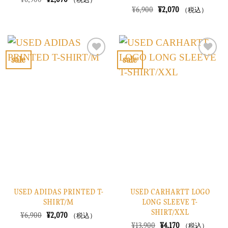
（税込）
の
在
元
現
¥
6,900
¥
2,070
（税込）
価
の
の
在
格
価
価
の
は
格
格
価
¥6,900
は
は
格
で
¥2,070
¥6,900
は
し
で
で
¥2,070
sale
sale
た。
す。
し
で
お
お
た。
す。
気
気
に
に
入
入
り
り
に
に
す
す
る
る
USED ADIDAS PRINTED T-
USED CARHARTT LOGO
SHIRT/M
LONG SLEEVE T-
SHIRT/XXL
元
現
¥
6,900
¥
2,070
（税込）
の
在
元
現
¥
13,900
¥
4,170
（税込）