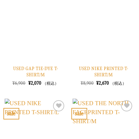
に
に
入
入
り
り
に
に
す
す
る
る
USED GAP TIE-DYE T-
USED NIKE PRINTED T-
SHIRT/M
SHIRT/M
元
現
元
現
¥
6,900
¥
2,070
¥
8,900
¥
2,670
（税込）
（税込）
の
在
の
在
価
の
価
の
格
価
格
価
は
格
は
格
¥6,900
は
¥8,900
は
で
¥2,070
で
¥2,670
sale
sale
し
で
し
で
お
お
た。
す。
た。
す。
気
気
に
に
入
入