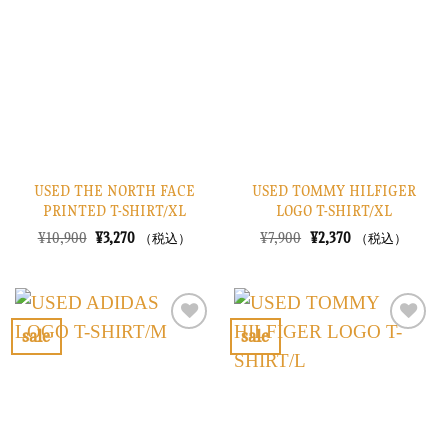
入
入
り
り
に
に
す
す
る
る
USED THE NORTH FACE
USED TOMMY HILFIGER
PRINTED T-SHIRT/XL
LOGO T-SHIRT/XL
元
現
元
現
¥
10,900
¥
3,270
¥
7,900
¥
2,370
（税込）
（税込）
の
在
の
在
価
の
価
の
格
価
格
価
は
格
は
格
¥10,900
は
¥7,900
は
で
¥3,270
で
¥2,370
sale
sale
し
で
し
で
お
お
た。
す。
た。
す。
気
気
に
に
入
入
り
り