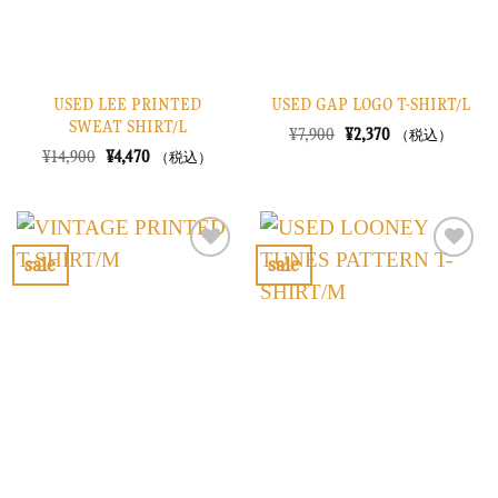
USED LEE PRINTED
USED GAP LOGO T-SHIRT/L
SWEAT SHIRT/L
元
現
¥
7,900
¥
2,370
（税込）
の
在
元
現
¥
14,900
¥
4,470
（税込）
価
の
の
在
格
価
価
の
は
格
格
価
¥7,900
は
は
格
で
¥2,370
¥14,900
は
し
で
で
¥4,470
sale
sale
た。
す。
し
で
お
お
た。
す。
気
気
に
に
入
入
り
り
に
に
す
す
る
る