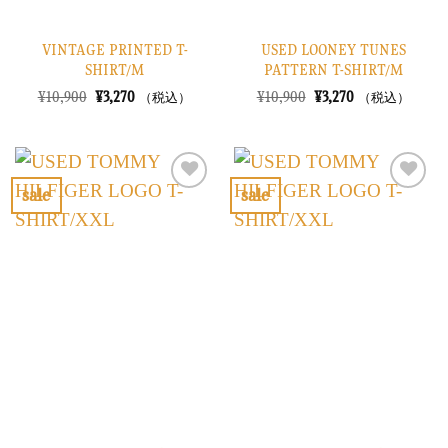
VINTAGE PRINTED T-
USED LOONEY TUNES
SHIRT/M
PATTERN T-SHIRT/M
元
現
元
現
¥
10,900
¥
3,270
¥
10,900
¥
3,270
（税込）
（税込）
の
在
の
在
価
の
価
の
格
価
格
価
は
格
は
格
¥10,900
は
¥10,900
は
で
¥3,270
で
¥3,270
sale
sale
し
で
し
で
お
お
た。
す。
た。
す。
気
気
に
に
入
入
り
り
に
に
す
す
る
る