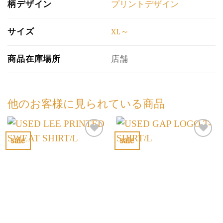
柄デザイン
プリントデザイン
サイズ
XL～
商品在庫場所
店舗
他のお客様に見られている商品
sale
sale
お
お
気
気
に
に
入
入
り
り
に
に
す
す
る
る