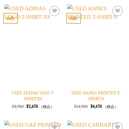
格
価
格
価
は
格
は
格
¥10,900
は
¥8,900
は
で
¥3,270
で
¥2,670
sale
sale
し
で
し
で
お
お
た。
す。
た。
す。
気
気
に
に
入
入
り
り
に
に
す
す
る
る
USED ADIDAS LOGO T-
USED HANES PRINTED T-
SHIRT/XS
SHIRT/S
元
現
元
現
¥
8,900
¥
2,670
¥
14,900
¥
4,470
（税込）
（税込）
の
在
の
在
価
の
価
の
格
価
格
価
は
格
は
格
¥8,900
は
¥14,900
は