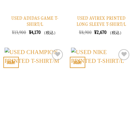
USED ADIDAS GAME T-
USED AVIREX PRINTED
SHIRT/L
LONG SLEEVE T-SHIRT/L
元
現
元
現
¥
13,900
¥
4,170
¥
8,900
¥
2,670
（税込）
（税込）
の
在
の
在
価
の
価
の
格
価
格
価
は
格
は
格
¥13,900
は
¥8,900
は
で
¥4,170
で
¥2,670
sale
sale
し
で
し
で
お
お
た。
す。
た。
す。
気
気
に
に
入
入
り
り
に
に
す
す
る
る