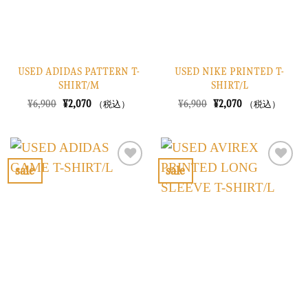
USED ADIDAS PATTERN T-
USED NIKE PRINTED T-
SHIRT/M
SHIRT/L
元
現
元
現
¥
6,900
¥
2,070
¥
6,900
¥
2,070
（税込）
（税込）
の
在
の
在
価
の
価
の
格
価
格
価
は
格
は
格
¥6,900
は
¥6,900
は
で
¥2,070
で
¥2,070
sale
sale
し
で
し
で
お
お
た。
す。
た。
す。
気
気
に
に
入
入
り
り
に
に
す
す
る
る