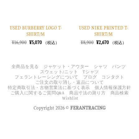
USED BURBERRY LOGO T-
USED NIKE PRINTED T-
SHIRT/M
SHIRT/M
元
現
元
現
¥
16,900
¥
5,070
¥
8,900
¥
2,670
（税込）
（税込）
の
在
の
在
価
の
価
の
格
価
格
価
は
格
は
格
¥16,900
は
¥8,900
は
全商品を見る
ジャケット・アウター
シャツ
パンツ
で
¥5,070
で
¥2,670
スウェット/ニット
Tシャツ
し
で
し
で
フェラントレーシングについて
ブログ
コンタクト
た。
す。
た。
す。
ご注文の取り消し・返品について
特定商取引法・古物営業法に基づく表示
個人情報保護方針
ご購入に関するご質問Q&A
商品寸法の測り方
商品検索
Wishlist
Copyright 2026 ©
FERANTRACING