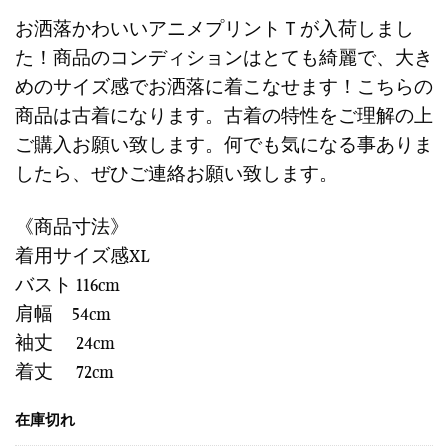
の
在
る
お洒落かわいいアニメプリントＴが入荷しまし
価
の
た！商品のコンディションはとても綺麗で、大き
格
価
めのサイズ感でお洒落に着こなせます！こちらの
は
格
商品は古着になります。古着の特性をご理解の上
¥18,900
は
で
¥5,670
ご購入お願い致します。何でも気になる事ありま
し
で
したら、ぜひご連絡お願い致します。
た。
す。
《商品寸法》
着用サイズ感XL
バスト 116cm
肩幅 54cm
袖丈 24cm
着丈 72cm
在庫切れ