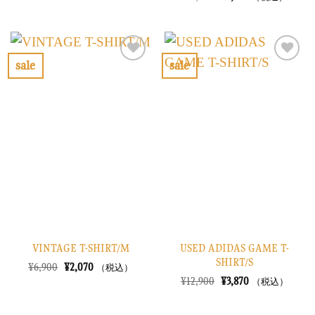
価
の
の
在
格
価
価
の
は
格
格
価
¥6,900
は
は
格
で
¥2,070
¥13,900
は
し
で
で
¥4,170
sale
sale
た。
す。
し
で
お
お
た。
す。
気
気
に
に
入
入
り
り
に
に
す
す
る
る
VINTAGE T-SHIRT/M
USED ADIDAS GAME T-
SHIRT/S
元
現
¥
6,900
¥
2,070
（税込）
の
在
元
現
¥
12,900
¥
3,870
（税込）
価
の
の
在
格
価
価
の
は
格
格
価