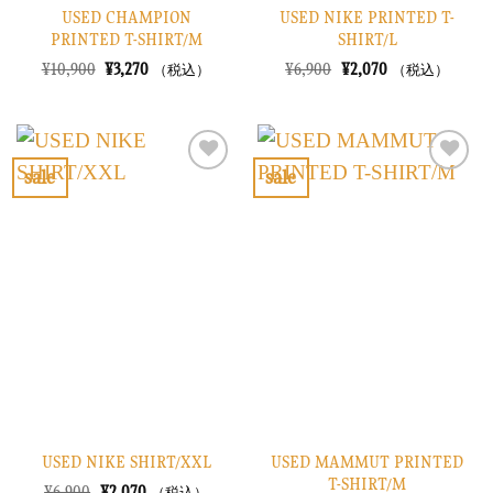
USED CHAMPION
USED NIKE PRINTED T-
PRINTED T-SHIRT/M
SHIRT/L
元
現
元
現
¥
10,900
¥
3,270
¥
6,900
¥
2,070
（税込）
（税込）
の
在
の
在
価
の
価
の
格
価
格
価
は
格
は
格
¥10,900
は
¥6,900
は
で
¥3,270
で
¥2,070
sale
sale
し
で
し
で
お
お
た。
す。
た。
す。
気
気
に
に
入
入
り
り
に
に
す
す
る
る
USED NIKE SHIRT/XXL
USED MAMMUT PRINTED
T-SHIRT/M
元
現
¥
6,900
¥
2,070