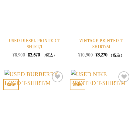
す
す
る
る
USED DIESEL PRINTED T-
VINTAGE PRINTED T-
SHIRT/L
SHIRT/M
元
現
元
現
¥
8,900
¥
2,670
¥
10,900
¥
3,270
（税込）
（税込）
の
在
の
在
価
の
価
の
格
価
格
価
は
格
は
格
¥8,900
は
¥10,900
は
で
¥2,670
で
¥3,270
sale
sale
し
で
し
で
お
お
た。
す。
た。
す。
気
気
に
に
入
入
り
り
に
に
す
す
る
る