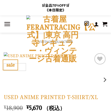
🛒全品70%OFF🛒
《本日限定》
Skip
to
content
VINTAGE COLLECTION
sale
お
気
に
入
USED ANIME PRINTED T-SHIRT/XL
り
に
元
現
18,900
5,670
¥
¥
（税込）
す