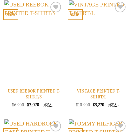
¥6,900
は
は
格
で
¥2,070
¥12,900
は
し
で
で
¥3,870
sale
sale
た。
す。
し
で
お
お
た。
す。
気
気
に
に
入
入
り
り
に
に
す
す
る
る
USED REEBOK PRINTED T-
VINTAGE PRINTED T-
SHIRT/S
SHIRT/L
元
現
元
現
¥
6,900
¥
2,070
¥
10,900
¥
3,270
（税込）
（税込）
の
在
の
在
価
の
価
の
格
価
格
価
は
格
は
格
¥6,900
は
¥10,900
は
で
¥2,070
で
¥3,270