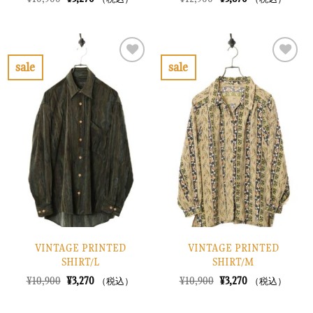
の
在
の
在
価
の
価
の
格
価
格
価
は
格
は
格
¥10,900
は
¥12,900
は
で
¥3,270
で
¥3,870
sale
sale
し
で
し
で
お
お
た。
す。
た。
す。
気
気
に
に
入
入
り
り
に
に
す
す
る
る
VINTAGE PRINTED
VINTAGE PRINTED
SHIRT/L
SHIRT/M
元
現
元
現
¥
10,900
¥
3,270
¥
10,900
¥
3,270
（税込）
（税込）
の
在
の
在
価
の
価
の
格
価
格
価