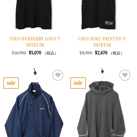
る
る
USED BURBERRY LOGO T-
USED NIKE PRINTED T-
SHIRT/M
SHIRT/M
元
現
元
現
¥
16,900
¥
5,070
¥
8,900
¥
2,670
（税込）
（税込）
の
在
の
在
価
の
価
の
格
価
格
価
は
格
は
格
¥16,900
は
¥8,900
は
で
¥5,070
で
¥2,670
sale
sale
し
で
し
で
お
お
た。
す。
た。
す。
気
気
に
に
入
入
り
り
に
に
す
す
る
る