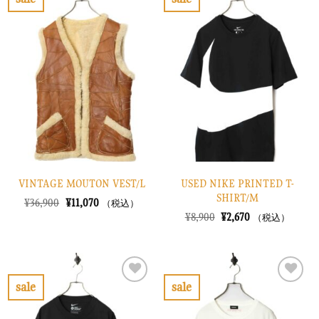
し
で
し
で
お
お
た。
す。
た。
す。
気
気
に
に
入
入
り
り
に
に
す
す
る
る
VINTAGE MOUTON VEST/L
USED NIKE PRINTED T-
SHIRT/M
元
現
¥
36,900
¥
11,070
（税込）
の
在
元
現
¥
8,900
¥
2,670
（税込）
価
の
の
在
格
価
価
の
は
格
格
価
¥36,900
は
は
格
で
¥11,070
¥8,900
は
し
で
で
¥2,670
sale
sale
た。
す。
し
で
お
お
た。
す。
気
気