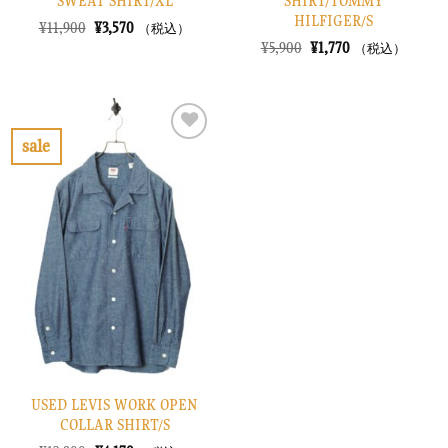
SWEAT SHIRT/XL
SHIRT/TOMMY
HILFIGER/S
元
現
¥
11,900
¥
3,570
（税込）
の
在
元
現
¥
5,900
¥
1,770
（税込）
価
の
の
在
格
価
価
の
は
格
格
価
¥11,900
は
は
格
で
¥3,570
¥5,900
は
し
で
で
¥1,770
sale
た。
す。
し
で
お
た。
す。
気
に
入
り
に
す
る
USED LEVIS WORK OPEN
COLLAR SHIRT/S