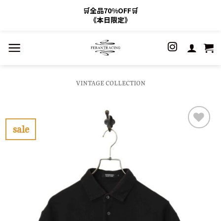
🛒全品70%OFF🛒
《本日限定》
Skip
to
content
VINTAGE COLLECTION
sale
お
気
に
入
り
に
す