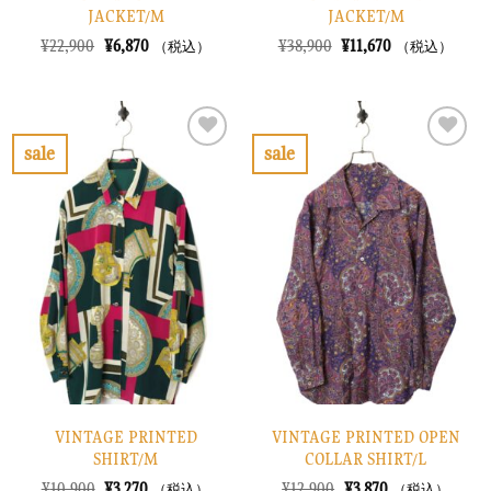
JACKET/M
JACKET/M
元
現
元
現
¥
22,900
¥
6,870
¥
38,900
¥
11,670
（税込）
（税込）
の
在
の
在
価
の
価
の
格
価
格
価
は
格
は
格
¥22,900
は
¥38,900
は
で
¥6,870
で
¥11,670
sale
sale
し
で
し
で
お
お
た。
す。
た。
す。
気
気
に
に
入
入
り
り
に
に
す
す
る
る
VINTAGE PRINTED
VINTAGE PRINTED OPEN
SHIRT/M
COLLAR SHIRT/L
元
現
元
現
¥
10,900
¥
3,270
¥
12,900
¥
3,870
（税込）
（税込）