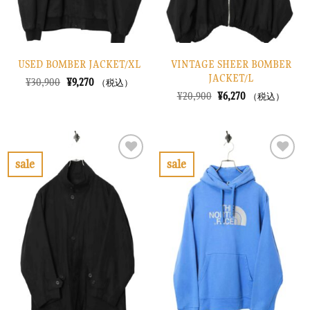
USED BOMBER JACKET/XL
VINTAGE SHEER BOMBER
JACKET/L
元
現
¥
30,900
¥
9,270
（税込）
の
在
元
現
¥
20,900
¥
6,270
（税込）
価
の
の
在
格
価
価
の
は
格
格
価
¥30,900
は
は
格
で
¥9,270
¥20,900
は
し
で
で
¥6,270
sale
sale
た。
す。
し
で
お
お
た。
す。
気
気
に
に
入
入
り
り
に
に
す
す
る
る