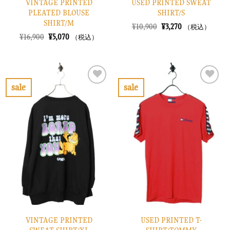
VINTAGE PRINTED
USED PRINTED SWEAT
PLEATED BLOUSE
SHIRT/S
SHIRT/M
元
現
¥
10,900
¥
3,270
（税込）
の
在
元
現
¥
16,900
¥
5,070
（税込）
価
の
の
在
格
価
価
の
は
格
格
価
¥10,900
は
は
格
で
¥3,270
¥16,900
は
し
で
で
¥5,070
sale
sale
た。
す。
し
で
お
お
た。
す。
気
気
に
に
入
入
り
り
に
に
す
す
る
る
VINTAGE PRINTED
USED PRINTED T-