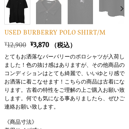
USED BURBERRY POLO SHIRT/M
元
現
12,900
3,870
¥
¥
（税込）
の
在
とてもお洒落なバーバリーのポロシャツが入荷し
価
の
ました！色の抜け感はありますが、その他商品の
格
価
コンディションはとても綺麗で、いいゆとり感で
は
格
お洒落に着こなせます！こちらの商品は古着にな
¥12,900
は
で
¥3,870
ります。古着の特性をご理解の上ご購入お願い致
し
で
します。何でも気になる事ありましたら、ぜひご
た。
す。
連絡お願い致します。
《商品寸法》