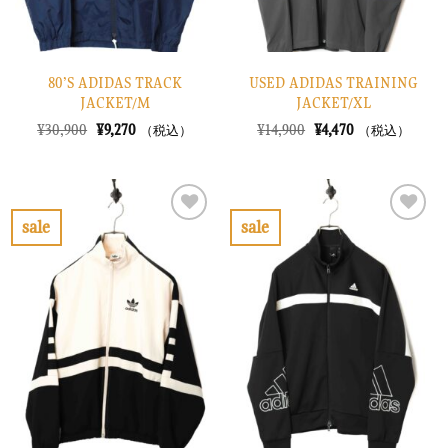
80’S ADIDAS TRACK
USED ADIDAS TRAINING
JACKET/M
JACKET/XL
元
現
元
現
¥
30,900
¥
9,270
¥
14,900
¥
4,470
（税込）
（税込）
の
在
の
在
価
の
価
の
格
価
格
価
は
格
は
格
¥30,900
は
¥14,900
は
で
¥9,270
で
¥4,470
sale
sale
し
で
し
で
お
お
た。
す。
た。
す。
気
気
に
に
入
入
り
り
に
に
す
す
る
る