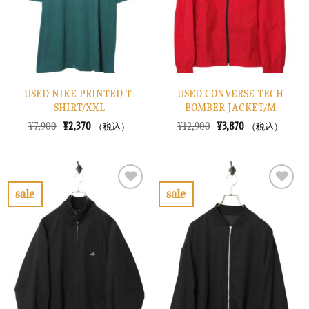
す
す
る
る
USED NIKE PRINTED T-
USED CONVERSE TECH
SHIRT/XXL
BOMBER JACKET/M
元
現
元
現
¥
7,900
¥
2,370
¥
12,900
¥
3,870
（税込）
（税込）
の
在
の
在
価
の
価
の
格
価
格
価
は
格
は
格
¥7,900
は
¥12,900
は
で
¥2,370
で
¥3,870
sale
sale
し
で
し
で
お
お
た。
す。
た。
す。
気
気
に
に
入
入
り
り
に
に
す
す
る
る