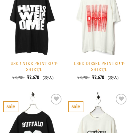
に
に
入
入
り
り
に
に
す
す
る
る
USED NIKE PRINTED T-
USED DIESEL PRINTED T-
SHIRT/L
SHIRT/L
元
現
元
現
¥
8,900
¥
2,670
¥
8,900
¥
2,670
（税込）
（税込）
の
在
の
在
価
の
価
の
格
価
格
価
は
格
は
格
¥8,900
は
¥8,900
は
で
¥2,670
で
¥2,670
sale
sale
し
で
し
で
お
お
た。
す。
た。
す。
気
気
に
に
入
入