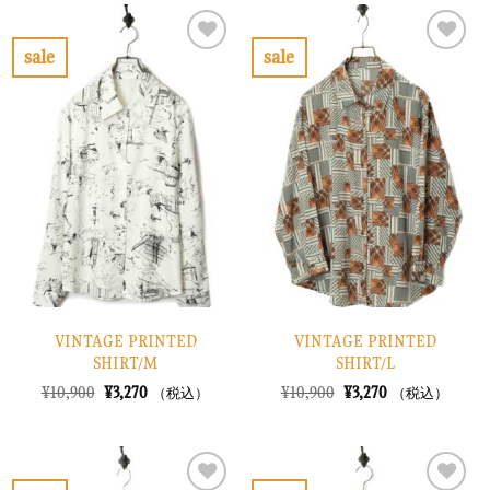
は
格
は
格
¥10,900
は
¥10,900
は
で
¥3,270
で
¥3,270
sale
sale
し
で
し
で
お
お
た。
す。
た。
す。
気
気
に
に
入
入
り
り
に
に
す
す
る
る
VINTAGE PRINTED
VINTAGE PRINTED
SHIRT/M
SHIRT/L
元
現
元
現
¥
10,900
¥
3,270
¥
10,900
¥
3,270
（税込）
（税込）
の
在
の
在
価
の
価
の
格
価
格
価
は
格
は
格
¥10,900
は
¥10,900
は
で
¥3,270
で
¥3,270