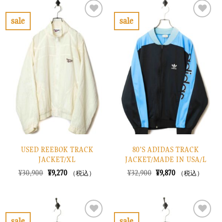
は
格
で
¥9,870
¥42,900
は
し
で
で
¥12,870
sale
sale
た。
す。
し
で
お
お
た。
す。
気
気
に
に
入
入
り
り
に
に
す
す
る
る
USED REEBOK TRACK
80’S ADIDAS TRACK
JACKET/XL
JACKET/MADE IN USA/L
元
現
元
現
¥
30,900
¥
9,270
¥
32,900
¥
9,870
（税込）
（税込）
の
在
の
在
価
の
価
の
格
価
格
価
は
格
は
格
¥30,900
は
¥32,900
は
で
¥9,270
で
¥9,870
sale
sale