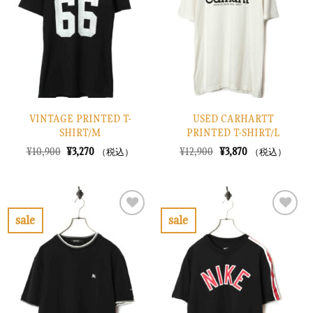
り
り
に
に
す
す
る
る
VINTAGE PRINTED T-
USED CARHARTT
SHIRT/M
PRINTED T-SHIRT/L
元
現
元
現
¥
10,900
¥
3,270
¥
12,900
¥
3,870
（税込）
（税込）
の
在
の
在
価
の
価
の
格
価
格
価
は
格
は
格
¥10,900
は
¥12,900
は
で
¥3,270
で
¥3,870
sale
sale
し
で
し
で
お
お
た。
す。
た。
す。
気
気
に
に
入
入
り
り
に
に
す
す