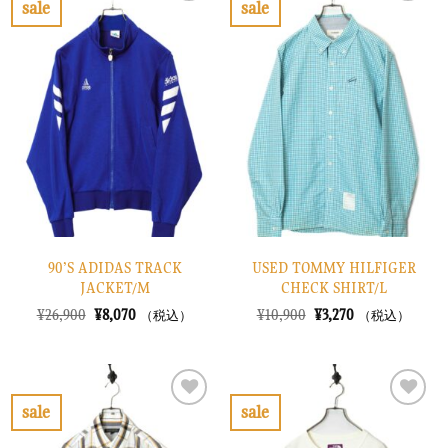
sale
sale
し
で
し
で
お
お
た。
す。
た。
す。
気
気
に
に
入
入
り
り
に
に
す
す
る
る
90’S ADIDAS TRACK
USED TOMMY HILFIGER
JACKET/M
CHECK SHIRT/L
元
現
元
現
¥
26,900
¥
8,070
¥
10,900
¥
3,270
（税込）
（税込）
の
在
の
在
価
の
価
の
格
価
格
価
は
格
は
格
¥26,900
は
¥10,900
は
で
¥8,070
で
¥3,270
sale
sale
し
で
し
で
お
お
た。
す。
た。
す。
気
気