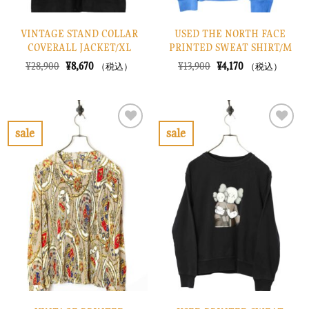
VINTAGE STAND COLLAR
USED THE NORTH FACE
COVERALL JACKET/XL
PRINTED SWEAT SHIRT/M
元
現
元
現
¥
28,900
¥
8,670
¥
13,900
¥
4,170
（税込）
（税込）
の
在
の
在
価
の
価
の
格
価
格
価
は
格
は
格
¥28,900
は
¥13,900
は
で
¥8,670
で
¥4,170
sale
sale
し
で
し
で
お
お
た。
す。
た。
す。
気
気
に
に
入
入
り
り
に
に
す
す
る
る