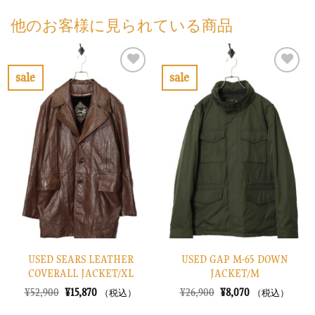
他のお客様に見られている商品
sale
sale
お
お
気
気
に
に
入
入
り
り
に
に
す
す
る
る
USED SEARS LEATHER
USED GAP M-65 DOWN
COVERALL JACKET/XL
JACKET/M
元
現
元
現
¥
52,900
¥
15,870
¥
26,900
¥
8,070
（税込）
（税込）
の
在
の
在
価
の
価
の