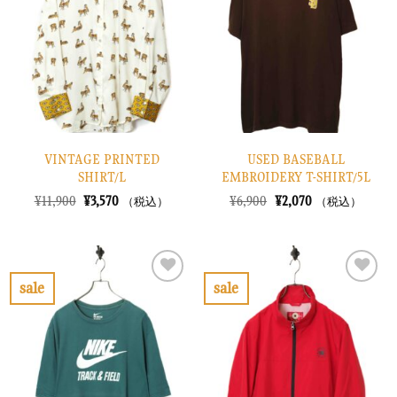
り
り
に
に
す
す
る
る
VINTAGE PRINTED
USED BASEBALL
SHIRT/L
EMBROIDERY T-SHIRT/5L
元
現
元
現
¥
11,900
¥
3,570
¥
6,900
¥
2,070
（税込）
（税込）
の
在
の
在
価
の
価
の
格
価
格
価
は
格
は
格
¥11,900
は
¥6,900
は
で
¥3,570
で
¥2,070
sale
sale
し
で
し
で
お
お
た。
す。
た。
す。
気
気
に
に
入
入
り
り
に
に