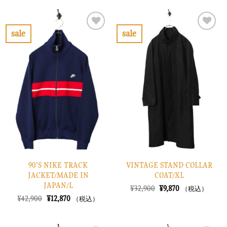
格
価
格
価
は
格
は
格
¥52,900
は
¥26,900
は
で
¥15,870
で
¥8,070
sale
sale
し
で
し
で
お
お
た。
す。
た。
す。
気
気
に
に
入
入
り
り
に
に
す
す
る
る
90’S NIKE TRACK
VINTAGE STAND COLLAR
JACKET/MADE IN
COAT/XL
JAPAN/L
元
現
¥
32,900
¥
9,870
（税込）
の
在
元
現
¥
42,900
¥
12,870
（税込）
価
の
の
在
格
価
価
の
は
格
格
価
¥32,900
は