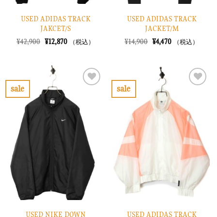
USED ADIDAS TRACK
USED ADIDAS TRACK
JAKCET/S
JACKET/M
元
現
元
現
¥
42,900
¥
12,870
¥
14,900
¥
4,470
（税込）
（税込）
の
在
の
在
価
の
価
の
格
価
格
価
は
格
は
格
¥42,900
は
¥14,900
は
で
¥12,870
で
¥4,470
sale
sale
し
で
し
で
お
お
た。
す。
た。
す。
気
気
に
に
入
入
り
り
に
に
す
す
る
る
USED NIKE DOWN
USED ADIDAS TRACK