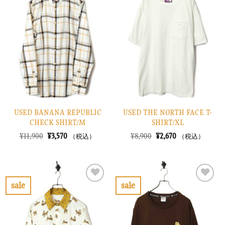
に
に
入
入
り
り
に
に
す
す
る
る
USED BANANA REPUBLIC
USED THE NORTH FACE T-
CHECK SHIRT/M
SHIRT/XL
元
現
元
現
¥
11,900
¥
3,570
¥
8,900
¥
2,670
（税込）
（税込）
の
在
の
在
価
の
価
の
格
価
格
価
は
格
は
格
¥11,900
は
¥8,900
は
で
¥3,570
で
¥2,670
sale
sale
し
で
し
で
お
お
た。
す。
た。
す。
気
気
に
に
入
入