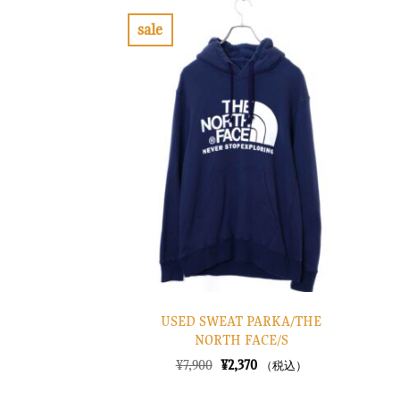
sale
お
気
に
入
り
に
す
る
USED SWEAT PARKA/THE
NORTH FACE/S
元
現
¥
7,900
¥
2,370
（税込）
の
在
価
の