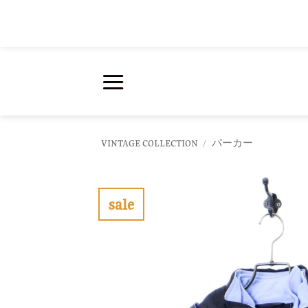
Skip
to
content
VINTAGE COLLECTION
/
パーカー
sale