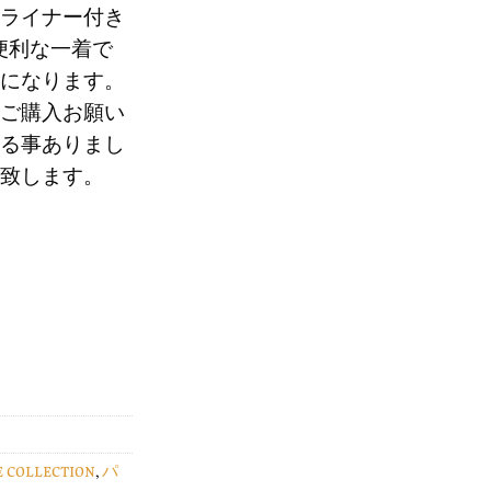
ライナー付き
便利な一着で
0
になります。
ご購入お願い
る事ありまし
致します。
E COLLECTION
,
パ