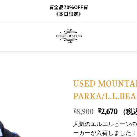
🛒全品70%OFF🛒
《本日限定》
USED MOUNTA
PARKA/L.L.BEA
お
気
元
現
8,900
2,670
¥
¥
（税
に
の
在
入
人気のエルエルビーンの
価
の
り
ーカーが入荷しました！
格
価