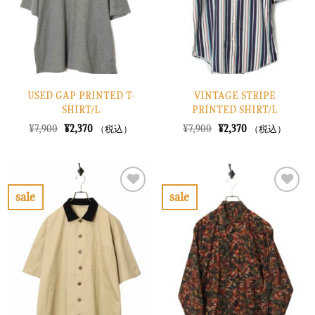
す
す
る
る
USED GAP PRINTED T-
VINTAGE STRIPE
SHIRT/L
PRINTED SHIRT/L
元
現
元
現
¥
7,900
¥
2,370
¥
7,900
¥
2,370
（税込）
（税込）
の
在
の
在
価
の
価
の
格
価
格
価
は
格
は
格
¥7,900
は
¥7,900
は
で
¥2,370
で
¥2,370
sale
sale
し
で
し
で
お
お
た。
す。
た。
す。
気
気
に
に
入
入
り
り
に
に
す
す
る
る