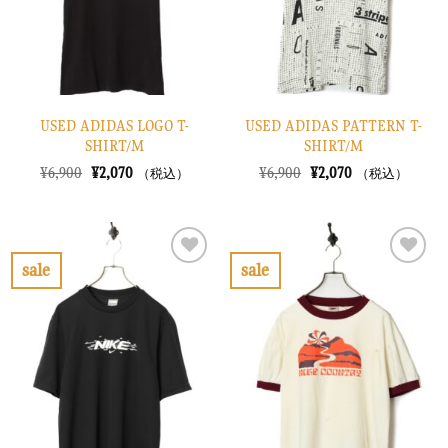
る
る
USED ADIDAS LOGO T-
USED ADIDAS PATTERN T-
SHIRT/M
SHIRT/M
元
現
元
現
¥
6,900
¥
2,070
¥
6,900
¥
2,070
（税込）
（税込）
の
在
の
在
価
の
価
の
格
価
格
価
は
格
は
格
¥6,900
は
¥6,900
は
で
¥2,070
で
¥2,070
sale
sale
し
で
し
で
お
お
た。
す。
た。
す。
気
気
に
に
入
入
り
り
に
に
す
す
る
る