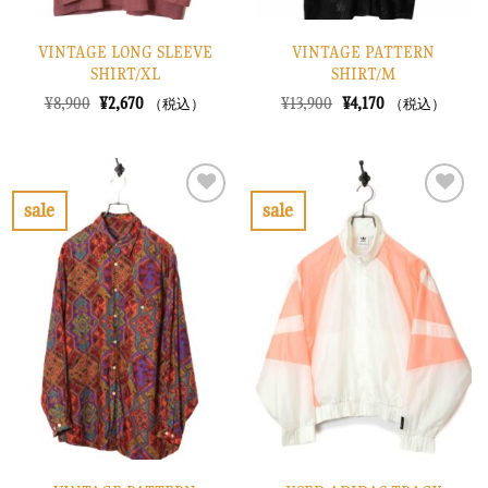
VINTAGE LONG SLEEVE
VINTAGE PATTERN
SHIRT/XL
SHIRT/M
元
現
元
現
¥
8,900
¥
2,670
¥
13,900
¥
4,170
（税込）
（税込）
の
在
の
在
価
の
価
の
格
価
格
価
は
格
は
格
¥8,900
は
¥13,900
は
で
¥2,670
で
¥4,170
sale
sale
し
で
し
で
お
お
た。
す。
た。
す。
気
気
に
に
入
入
り
り
に
に
す
す
る
る