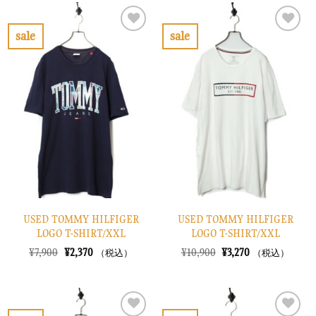
は
格
は
格
¥10,900
は
¥10,900
は
で
¥3,270
で
¥3,270
sale
sale
し
で
し
で
お
お
た。
す。
た。
す。
気
気
に
に
入
入
り
り
に
に
す
す
る
る
USED TOMMY HILFIGER
USED TOMMY HILFIGER
LOGO T-SHIRT/XXL
LOGO T-SHIRT/XXL
元
現
元
現
¥
7,900
¥
2,370
¥
10,900
¥
3,270
（税込）
（税込）
の
在
の
在
価
の
価
の
格
価
格
価
は
格
は
格
¥7,900
は
¥10,900
は
で
¥2,370
で
¥3,270