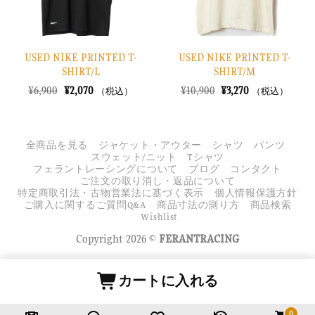
USED NIKE PRINTED T-
USED NIKE PRINTED T-
SHIRT/L
SHIRT/M
元
現
元
現
¥
6,900
¥
2,070
¥
10,900
¥
3,270
（税込）
（税込）
の
在
の
在
価
の
価
の
格
価
格
価
は
格
は
格
¥6,900
は
¥10,900
は
全商品を見る
ジャケット・アウター
シャツ
パンツ
で
¥2,070
で
¥3,270
スウェット/ニット
Tシャツ
し
で
し
で
フェラントレーシングについて
ブログ
コンタクト
た。
す。
た。
す。
ご注文の取り消し・返品について
特定商取引法・古物営業法に基づく表示
個人情報保護方針
ご購入に関するご質問Q&A
商品寸法の測り方
商品検索
Wishlist
Copyright 2026 ©
FERANTRACING
カートに入れる
0