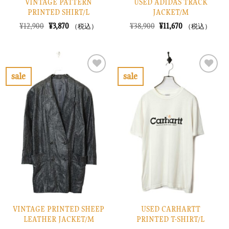
VINTAGE PATTERN
USED ADIDAS TRACK
PRINTED SHIRT/L
JACKET/M
元
現
元
現
¥
12,900
¥
3,870
¥
38,900
¥
11,670
（税込）
（税込）
の
在
の
在
価
の
価
の
格
価
格
価
は
格
は
格
¥12,900
は
¥38,900
は
で
¥3,870
で
¥11,670
sale
sale
し
で
し
で
お
お
た。
す。
た。
す。
気
気
に
に
入
入
り
り
に
に
す
す
る
る
VINTAGE PRINTED SHEEP
USED CARHARTT
LEATHER JACKET/M
PRINTED T-SHIRT/L