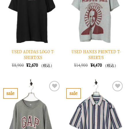
り
り
に
に
す
す
る
る
USED ADIDAS LOGO T-
USED HANES PRINTED T-
SHIRT/XS
SHIRT/S
元
現
元
現
¥
8,900
¥
2,670
¥
14,900
¥
4,470
（税込）
（税込）
の
在
の
在
価
の
価
の
格
価
格
価
は
格
は
格
¥8,900
は
¥14,900
は
で
¥2,670
で
¥4,470
sale
sale
し
で
し
で
お
お
た。
す。
た。
す。
気
気
に
に
入
入
り
り
に
に