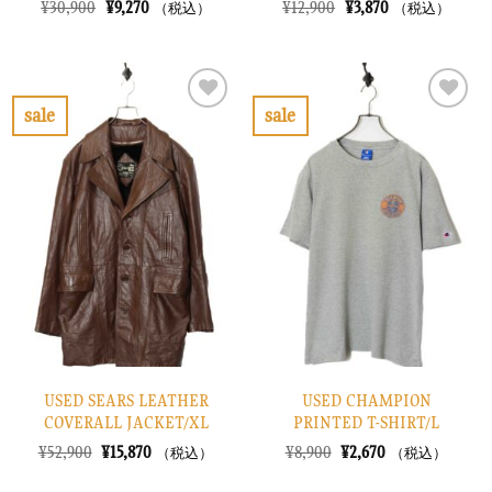
元
現
元
現
¥
30,900
¥
9,270
¥
12,900
¥
3,870
（税込）
（税込）
の
在
の
在
価
の
価
の
格
価
格
価
は
格
は
格
¥30,900
は
¥12,900
は
で
¥9,270
で
¥3,870
sale
sale
し
で
し
で
お
お
た。
す。
た。
す。
気
気
に
に
入
入
り
り
に
に
す
す
る
る
USED SEARS LEATHER
USED CHAMPION
COVERALL JACKET/XL
PRINTED T-SHIRT/L
元
現
元
現
¥
52,900
¥
15,870
¥
8,900
¥
2,670
（税込）
（税込）
の
在
の
在
価
の
価
の