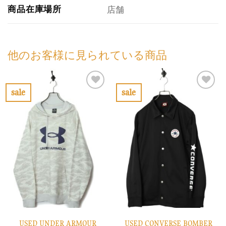
商品在庫場所
店舗
他のお客様に見られている商品
sale
sale
お
お
気
気
に
に
入
入
り
り
に
に
す
す
る
る
USED UNDER ARMOUR
USED CONVERSE BOMBER