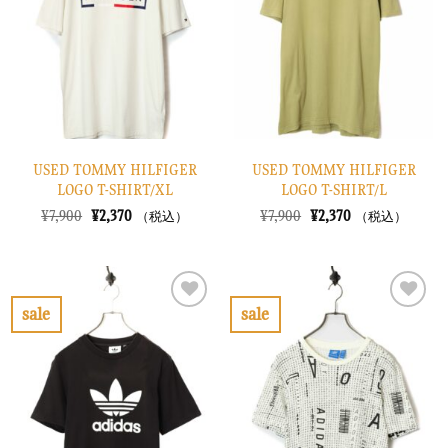
り
り
に
に
す
す
る
る
USED TOMMY HILFIGER
USED TOMMY HILFIGER
LOGO T-SHIRT/XL
LOGO T-SHIRT/L
元
現
元
現
¥
7,900
¥
2,370
¥
7,900
¥
2,370
（税込）
（税込）
の
在
の
在
価
の
価
の
格
価
格
価
は
格
は
格
¥7,900
は
¥7,900
は
で
¥2,370
で
¥2,370
sale
sale
し
で
し
で
お
お
た。
す。
た。
す。
気
気
に
に
入
入
り
り
に
に
す
す