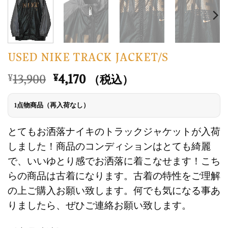
USED NIKE TRACK JACKET/S
元
現
13,900
4,170
¥
¥
（税込）
の
在
価
の
1点物商品（再入荷なし）
格
価
は
格
とてもお洒落ナイキのトラックジャケットが入荷
¥13,900
は
しました！商品のコンディションはとても綺麗
で
¥4,170
で、いいゆとり感でお洒落に着こなせます！こち
し
で
らの商品は古着になります。古着の特性をご理解
た。
す。
の上ご購入お願い致します。何でも気になる事あ
りましたら、ぜひご連絡お願い致します。