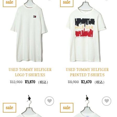
sale
sale
し
で
し
で
お
お
た。
す。
た。
す。
気
気
に
に
入
入
り
り
に
に
す
す
る
る
USED TOMMY HILFIGER
USED TOMMY HILFIGER
LOGO T-SHIRT/XS
PRINTED T-SHIRT/S
元
現
元
現
¥
12,900
¥
3,870
¥
8,900
¥
2,670
（税込）
（税込）
の
在
の
在
価
の
価
の
格
価
格
価
は
格
は
格
¥12,900
は
¥8,900
は
で
¥3,870
で
¥2,670
sale
sale
し
で
し
で
お
お
た。
す。
た。
す。
気
気