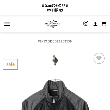
🛒全品70%OFF🛒
《本日限定》
Skip
to
content
VINTAGE COLLECTION
sale
お
気
に
入
り
に
す