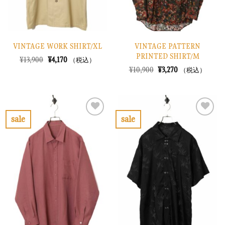
VINTAGE WORK SHIRT/XL
VINTAGE PATTERN
PRINTED SHIRT/M
元
現
¥
13,900
¥
4,170
（税込）
の
在
元
現
¥
10,900
¥
3,270
（税込）
価
の
の
在
格
価
価
の
は
格
格
価
¥13,900
は
は
格
で
¥4,170
¥10,900
は
し
で
で
¥3,270
sale
sale
た。
す。
し
で
お
お
た。
す。
気
気
に
に
入
入
り
り
に
に
す
す
る
る