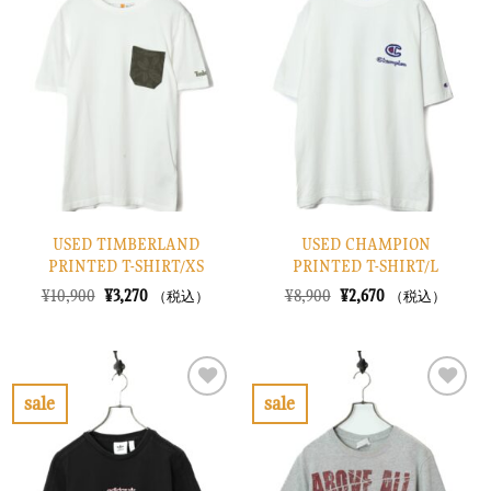
に
に
入
入
り
り
に
に
す
す
る
る
USED TIMBERLAND
USED CHAMPION
PRINTED T-SHIRT/XS
PRINTED T-SHIRT/L
元
現
元
現
¥
10,900
¥
3,270
¥
8,900
¥
2,670
（税込）
（税込）
の
在
の
在
価
の
価
の
格
価
格
価
は
格
は
格
¥10,900
は
¥8,900
は
で
¥3,270
で
¥2,670
sale
sale
し
で
し
で
お
お
た。
す。
た。
す。
気
気
に
に
入
入