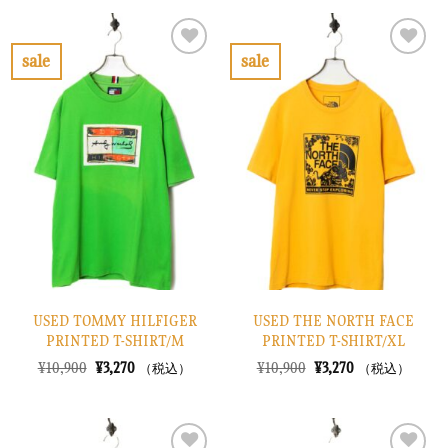
格
価
格
価
は
格
は
格
¥52,900
は
¥8,900
は
で
¥15,870
で
¥2,670
sale
sale
し
で
し
で
お
お
た。
す。
た。
す。
気
気
に
に
入
入
り
り
に
に
す
す
る
る
USED TOMMY HILFIGER
USED THE NORTH FACE
PRINTED T-SHIRT/M
PRINTED T-SHIRT/XL
元
現
元
現
¥
10,900
¥
3,270
¥
10,900
¥
3,270
（税込）
（税込）
の
在
の
在
価
の
価
の
格
価
格
価
は
格
は
格
¥10,900
は
¥10,900
は