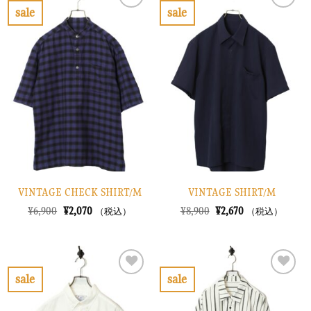
で
¥3,270
で
¥3,270
sale
sale
し
で
し
で
お
お
た。
す。
た。
す。
気
気
に
に
入
入
り
り
に
に
す
す
る
る
VINTAGE CHECK SHIRT/M
VINTAGE SHIRT/M
元
現
元
現
¥
6,900
¥
2,070
¥
8,900
¥
2,670
（税込）
（税込）
の
在
の
在
価
の
価
の
格
価
格
価
は
格
は
格
¥6,900
は
¥8,900
は
で
¥2,070
で
¥2,670
sale
sale
し
で
し
で
お
お
た。
す。
た。
す。
気
気