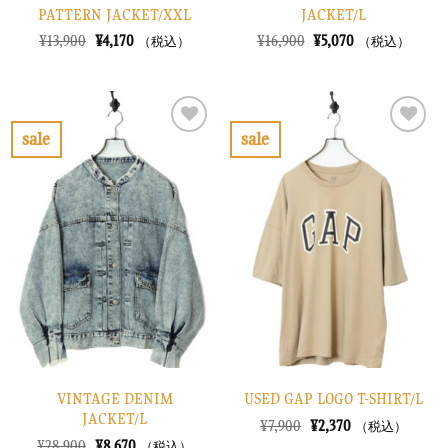
PATTERN JACKET/XXL
JACKET/L
元
現
元
現
¥
13,900
¥
4,170
¥
16,900
¥
5,070
（税込）
（税込）
の
在
の
在
価
の
価
の
格
価
格
価
は
格
は
格
¥13,900
は
¥16,900
は
で
¥4,170
で
¥5,070
sale
sale
し
で
し
で
お
お
た。
す。
た。
す。
気
気
に
に
入
入
り
り
に
に
す
す
る
る
VINTAGE DENIM
USED GAP LOGO T-SHIRT/L
JACKET/L
元
現
¥
7,900
¥
2,370
（税込）
の
在
元
現
¥
28,900
¥
8,670
（税込）