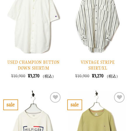
に
に
入
入
り
り
に
に
す
す
る
る
USED CHAMPION BUTTON
VINTAGE STRIPE
DOWN SHIRT/M
SHIRT/XL
元
現
元
現
¥
10,900
¥
3,270
¥
10,900
¥
3,270
（税込）
（税込）
の
在
の
在
価
の
価
の
格
価
格
価
は
格
は
格
¥10,900
は
¥10,900
は
で
¥3,270
で
¥3,270
sale
sale
し
で
し
で
お
お
た。
す。
た。
す。
気
気
に
に
入
入