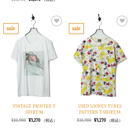
価
の
の
在
格
価
価
の
は
格
格
価
¥7,900
は
は
格
で
¥2,370
¥28,900
は
し
で
で
¥8,670
sale
sale
た。
す。
し
で
お
お
た。
す。
気
気
に
に
入
入
り
り
に
に
す
す
る
る
VINTAGE PRINTED T-
USED LOONEY TUNES
SHIRT/M
PATTERN T-SHIRT/M
元
現
元
現
¥
10,900
¥
3,270
¥
10,900
¥
3,270
（税込）
（税込）
の
在
の
在
価
の
価
の
格
価
格
価