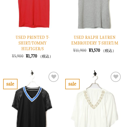
す
す
る
る
USED PRINTED T-
USED RALPH LAUREN
SHIRT/TOMMY
EMBROIDERY T-SHIRT/M
HILFIGER/S
元
現
¥
11,900
¥
3,570
（税込）
の
在
元
現
¥
5,900
¥
1,770
（税込）
価
の
の
在
格
価
価
の
は
格
格
価
¥11,900
は
は
格
で
¥3,570
¥5,900
は
し
で
で
¥1,770
sale
sale
た。
す。
し
で
お
お
た。
す。
気
気
に
に
入
入
り
り
に
に
す
す