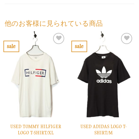
他のお客様に見られている商品
sale
sale
お
お
気
気
に
に
入
入
り
り
に
に
す
す
る
る
USED TOMMY HILFIGER
USED ADIDAS LOGO T-
LOGO T-SHIRT/XL
SHIRT/M