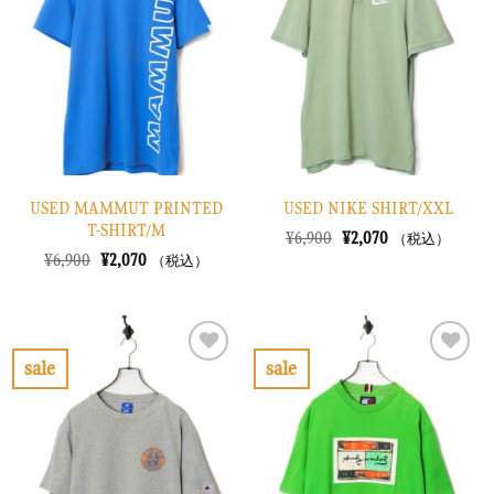
入
入
り
り
に
に
す
す
る
る
USED MAMMUT PRINTED
USED NIKE SHIRT/XXL
T-SHIRT/M
元
現
¥
6,900
¥
2,070
（税込）
の
在
元
現
¥
6,900
¥
2,070
（税込）
価
の
の
在
格
価
価
の
は
格
格
価
¥6,900
は
は
格
で
¥2,070
¥6,900
は
し
で
で
¥2,070
sale
sale
た。
す。
し
で
お
お
た。
す。
気
気
に
に
入
入
り
り
に
に