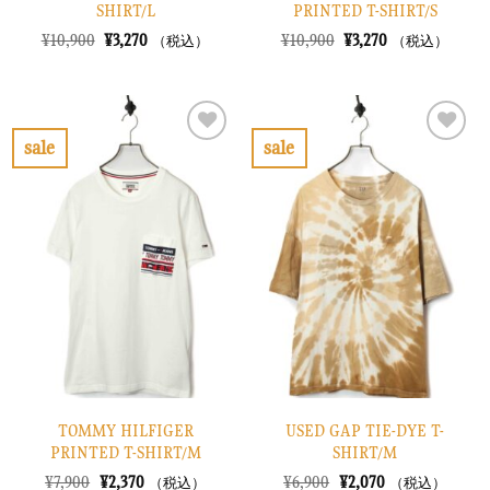
SHIRT/L
PRINTED T-SHIRT/S
元
現
元
現
¥
10,900
¥
3,270
¥
10,900
¥
3,270
（税込）
（税込）
の
在
の
在
価
の
価
の
格
価
格
価
は
格
は
格
¥10,900
は
¥10,900
は
で
¥3,270
で
¥3,270
sale
sale
し
で
し
で
お
お
た。
す。
た。
す。
気
気
に
に
入
入
り
り
に
に
す
す
る
る
TOMMY HILFIGER
USED GAP TIE-DYE T-
PRINTED T-SHIRT/M
SHIRT/M
元
現
元
現
¥
7,900
¥
2,370
¥
6,900
¥
2,070
（税込）
（税込）