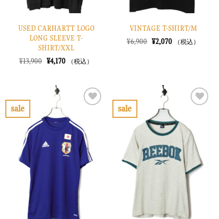
USED CARHARTT LOGO
VINTAGE T-SHIRT/M
LONG SLEEVE T-
元
現
¥
6,900
¥
2,070
（税込）
SHIRT/XXL
の
在
価
の
元
現
¥
13,900
¥
4,170
（税込）
格
価
の
在
は
格
価
の
¥6,900
は
格
価
で
¥2,070
は
格
し
で
¥13,900
は
た。
す。
で
¥4,170
sale
sale
し
で
お
お
た。
す。
気
気
に
に
入
入
り
り
に
に
す
す
る
る