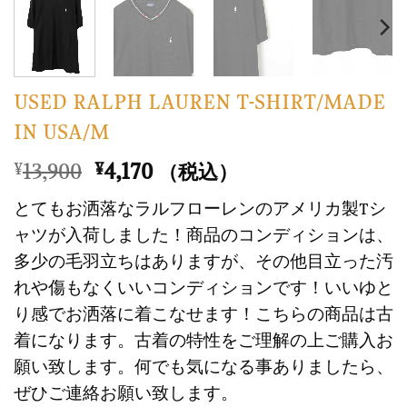
USED RALPH LAUREN T-SHIRT/MADE
IN USA/M
元
現
13,900
4,170
¥
¥
（税込）
の
在
とてもお洒落なラルフローレンのアメリカ製Tシ
価
の
ャツが入荷しました！商品のコンディションは、
格
価
多少の毛羽立ちはありますが、その他目立った汚
は
格
れや傷もなくいいコンディションです！いいゆと
¥13,900
は
で
¥4,170
り感でお洒落に着こなせます！こちらの商品は古
し
で
着になります。古着の特性をご理解の上ご購入お
た。
す。
願い致します。何でも気になる事ありましたら、
ぜひご連絡お願い致します。