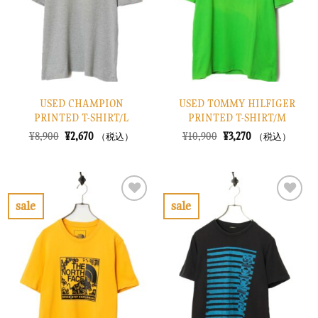
す
す
る
る
USED CHAMPION
USED TOMMY HILFIGER
PRINTED T-SHIRT/L
PRINTED T-SHIRT/M
元
現
元
現
¥
8,900
¥
2,670
¥
10,900
¥
3,270
（税込）
（税込）
の
在
の
在
価
の
価
の
格
価
格
価
は
格
は
格
¥8,900
は
¥10,900
は
で
¥2,670
で
¥3,270
sale
sale
し
で
し
で
お
お
た。
す。
た。
す。
気
気
に
に
入
入
り
り
に
に
す
す
る
る