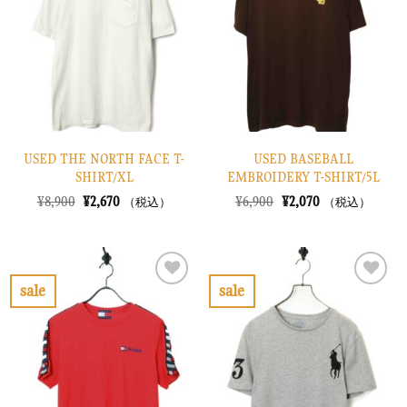
り
り
に
に
す
す
る
る
USED THE NORTH FACE T-
USED BASEBALL
SHIRT/XL
EMBROIDERY T-SHIRT/5L
元
現
元
現
¥
8,900
¥
2,670
¥
6,900
¥
2,070
（税込）
（税込）
の
在
の
在
価
の
価
の
格
価
格
価
は
格
は
格
¥8,900
は
¥6,900
は
で
¥2,670
で
¥2,070
sale
sale
し
で
し
で
お
お
た。
す。
た。
す。
気
気
に
に
入
入
り
り
に
に