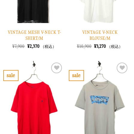
る
る
VINTAGE MESH V-NECK T-
VINTAGE V-NECK
SHIRT/M
BLOUSE/M
元
現
元
現
¥
7,900
¥
2,370
¥
10,900
¥
3,270
（税込）
（税込）
の
在
の
在
価
の
価
の
格
価
格
価
は
格
は
格
¥7,900
は
¥10,900
は
で
¥2,370
で
¥3,270
sale
sale
し
で
し
で
お
お
た。
す。
た。
す。
気
気
に
に
入
入
り
り
に
に
す
す
る
る