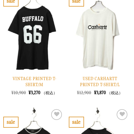
sale
sale
し
で
し
で
お
お
た。
す。
た。
す。
気
気
に
に
入
入
り
り
に
に
す
す
る
る
VINTAGE PRINTED T-
USED CARHARTT
SHIRT/M
PRINTED T-SHIRT/L
元
現
元
現
¥
10,900
¥
3,270
¥
12,900
¥
3,870
（税込）
（税込）
の
在
の
在
価
の
価
の
格
価
格
価
は
格
は
格
¥10,900
は
¥12,900
は
で
¥3,270
で
¥3,870
sale
sale
し
で
し
で
お
お
た。
す。
た。
す。
気
気