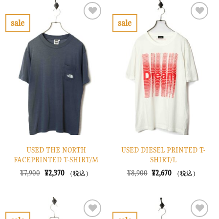
は
格
は
格
¥8,900
は
¥8,900
は
で
¥2,670
で
¥2,670
sale
sale
し
で
し
で
お
お
た。
す。
た。
す。
気
気
に
に
入
入
り
り
に
に
す
す
る
る
USED THE NORTH
USED DIESEL PRINTED T-
FACEPRINTED T-SHIRT/M
SHIRT/L
元
現
元
現
¥
7,900
¥
2,370
¥
8,900
¥
2,670
（税込）
（税込）
の
在
の
在
価
の
価
の
格
価
格
価
は
格
は
格
¥7,900
は
¥8,900
は
で
¥2,370
で
¥2,670