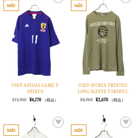
で
¥3,270
で
¥2,070
sale
sale
し
で
し
で
お
お
た。
す。
た。
す。
気
気
に
に
入
入
り
り
に
に
す
す
る
る
USED ADIDAS GAME T-
USED AVIREX PRINTED
SHIRT/L
LONG SLEEVE T-SHIRT/L
元
現
元
現
¥
13,900
¥
4,170
¥
8,900
¥
2,670
（税込）
（税込）
の
在
の
在
価
の
価
の
格
価
格
価
は
格
は
格
¥13,900
は
¥8,900
は
で
¥4,170
で
¥2,670
sale
sale
し
で
し
で
お
お
た。
す。
た。
す。