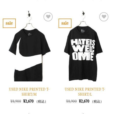
の
在
の
在
価
の
価
の
格
価
格
価
は
格
は
格
¥7,900
は
¥6,900
は
で
¥2,370
で
¥2,070
sale
sale
し
で
し
で
お
お
た。
す。
た。
す。
気
気
に
に
入
入
り
り
に
に
す
す
る
る
USED NIKE PRINTED T-
USED NIKE PRINTED T-
SHIRT/M
SHIRT/L
元
現
元
現
¥
8,900
¥
2,670
¥
8,900
¥
2,670
（税込）
（税込）
の
在
の
在
価
の
価
の
格
価
格
価