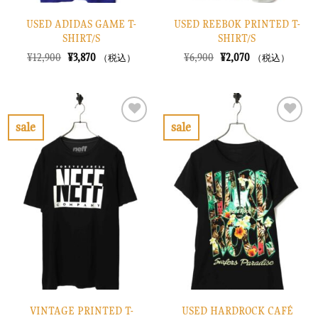
USED ADIDAS GAME T-
USED REEBOK PRINTED T-
SHIRT/S
SHIRT/S
元
現
元
現
¥
12,900
¥
3,870
¥
6,900
¥
2,070
（税込）
（税込）
の
在
の
在
価
の
価
の
格
価
格
価
は
格
は
格
¥12,900
は
¥6,900
は
で
¥3,870
で
¥2,070
sale
sale
し
で
し
で
お
お
た。
す。
た。
す。
気
気
に
に
入
入
り
り
に
に
す
す
る
る
VINTAGE PRINTED T-
USED HARDROCK CAFÉ