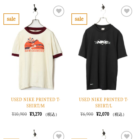
格
価
格
価
は
格
は
格
¥7,900
は
¥6,900
は
で
¥2,370
で
¥2,070
sale
sale
し
で
し
で
お
お
た。
す。
た。
す。
気
気
に
に
入
入
り
り
に
に
す
す
る
る
USED NIKE PRINTED T-
USED NIKE PRINTED T-
SHIRT/M
SHIRT/L
元
現
元
現
¥
10,900
¥
3,270
¥
6,900
¥
2,070
（税込）
（税込）
の
在
の
在
価
の
価
の
格
価
格
価
は
格
は
格
¥10,900
は
¥6,900
は