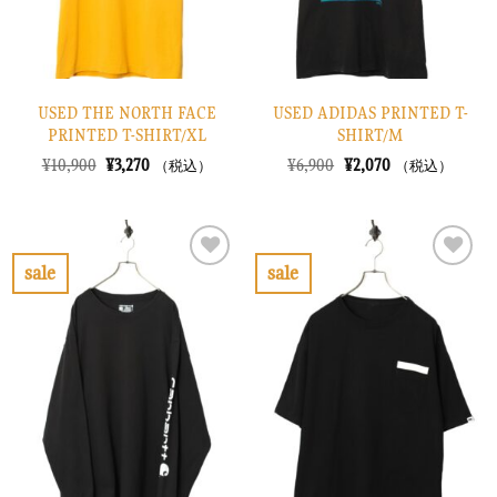
USED THE NORTH FACE
USED ADIDAS PRINTED T-
PRINTED T-SHIRT/XL
SHIRT/M
元
現
元
現
¥
10,900
¥
3,270
¥
6,900
¥
2,070
（税込）
（税込）
の
在
の
在
価
の
価
の
格
価
格
価
は
格
は
格
¥10,900
は
¥6,900
は
で
¥3,270
で
¥2,070
sale
sale
し
で
し
で
お
お
た。
す。
た。
す。
気
気
に
に
入
入
り
り
に
に
す
す
る
る