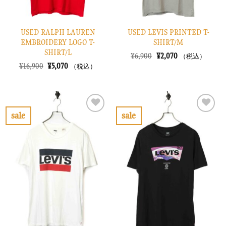
USED RALPH LAUREN
USED LEVIS PRINTED T-
EMBROIDERY LOGO T-
SHIRT/M
SHIRT/L
元
現
¥
6,900
¥
2,070
（税込）
の
在
元
現
¥
16,900
¥
5,070
（税込）
価
の
の
在
格
価
価
の
は
格
格
価
¥6,900
は
は
格
で
¥2,070
¥16,900
は
し
で
で
¥5,070
sale
sale
た。
す。
し
で
お
お
た。
す。
気
気
に
に
入
入
り
り
に
に
す
す
る
る