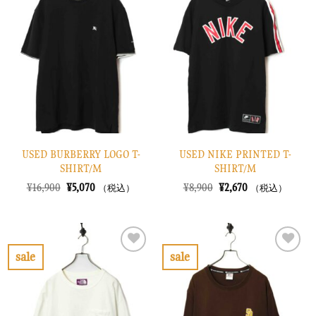
に
に
入
入
り
り
に
に
す
す
る
る
USED BURBERRY LOGO T-
USED NIKE PRINTED T-
SHIRT/M
SHIRT/M
元
現
元
現
¥
16,900
¥
5,070
¥
8,900
¥
2,670
（税込）
（税込）
の
在
の
在
価
の
価
の
格
価
格
価
は
格
は
格
¥16,900
は
¥8,900
は
で
¥5,070
で
¥2,670
sale
sale
し
で
し
で
お
お
た。
す。
た。
す。
気
気
に
に
入
入