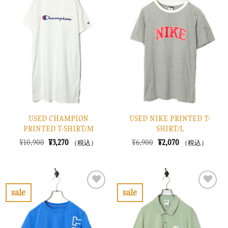
気
気
に
に
入
入
り
り
に
に
す
す
る
る
USED CHAMPION
USED NIKE PRINTED T-
PRINTED T-SHIRT/M
SHIRT/L
元
現
元
現
¥
10,900
¥
3,270
¥
6,900
¥
2,070
（税込）
（税込）
の
在
の
在
価
の
価
の
格
価
格
価
は
格
は
格
¥10,900
は
¥6,900
は
で
¥3,270
で
¥2,070
sale
sale
し
で
し
で
お
お
た。
す。
た。
す。
気
気
に
に