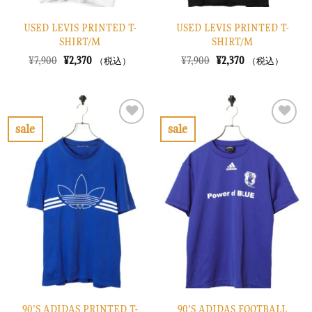
USED LEVIS PRINTED T-
USED LEVIS PRINTED T-
SHIRT/M
SHIRT/M
元
現
元
現
¥
7,900
¥
2,370
¥
7,900
¥
2,370
（税込）
（税込）
の
在
の
在
価
の
価
の
格
価
格
価
は
格
は
格
¥7,900
は
¥7,900
は
で
¥2,370
で
¥2,370
sale
sale
し
で
し
で
お
お
た。
す。
た。
す。
気
気
に
に
入
入
り
り
に
に
す
す
る
る
90’S ADIDAS PRINTED T-
90’S ADIDAS FOOTBALL