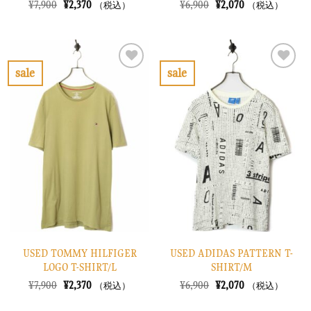
元
現
元
現
¥
7,900
¥
2,370
¥
6,900
¥
2,070
（税込）
（税込）
の
在
の
在
価
の
価
の
格
価
格
価
は
格
は
格
¥7,900
は
¥6,900
は
で
¥2,370
で
¥2,070
sale
sale
し
で
し
で
お
お
た。
す。
た。
す。
気
気
に
に
入
入
り
り
に
に
す
す
る
る
USED TOMMY HILFIGER
USED ADIDAS PATTERN T-
LOGO T-SHIRT/L
SHIRT/M
元
現
元
現
¥
7,900
¥
2,370
¥
6,900
¥
2,070
（税込）
（税込）
の
在
の
在
価
の
価
の