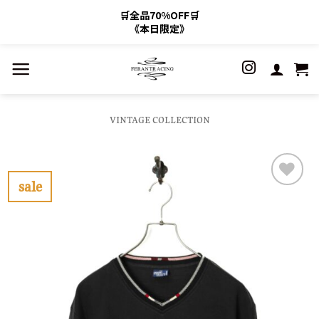
🛒全品70%OFF🛒
《本日限定》
Skip
to
content
VINTAGE COLLECTION
sale
お
気
に
入
り
に
す