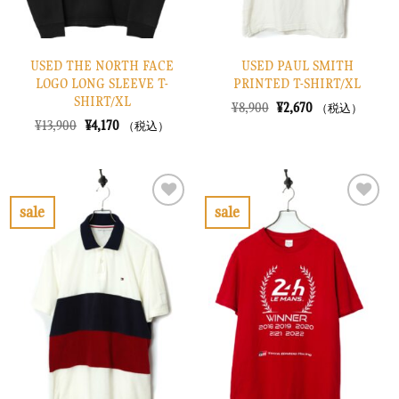
USED THE NORTH FACE
USED PAUL SMITH
LOGO LONG SLEEVE T-
PRINTED T-SHIRT/XL
SHIRT/XL
元
現
¥
8,900
¥
2,670
（税込）
の
在
元
現
¥
13,900
¥
4,170
（税込）
価
の
の
在
格
価
価
の
は
格
格
価
¥8,900
は
は
格
で
¥2,670
¥13,900
は
し
で
で
¥4,170
sale
sale
た。
す。
し
で
お
お
た。
す。
気
気
に
に
入
入
り
り
に
に
す
す
る
る