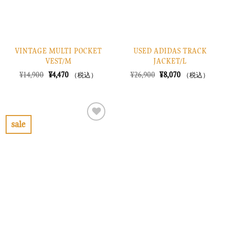
VINTAGE MULTI POCKET
USED ADIDAS TRACK
VEST/M
JACKET/L
元
現
元
現
¥
14,900
¥
4,470
¥
26,900
¥
8,070
（税込）
（税込）
の
在
の
在
価
の
価
の
格
価
格
価
は
格
は
格
¥14,900
は
¥26,900
は
で
¥4,470
で
¥8,070
sale
し
で
し
で
お
た。
す。
た。
す。
気
に
入
り
に
す
る