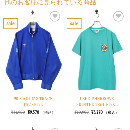
他のお客様に見られている商品
sale
sale
お
お
気
気
に
に
入
入
り
り
に
に
す
す
る
る
90’S ADIDAS TRACK
USED PHERROWS
JACKET/L
PRINTED T-SHIRT/XL
元
現
元
現
¥
31,900
¥
9,570
¥
10,900
¥
3,270
（税込）
（税込）
の
在
の
在
価
の
価
の
格
価
格
価
は
格
は
格