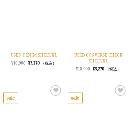
入
入
り
り
に
に
す
す
る
る
USED DENIM SHIRT/XL
USED CONVERSE CHECK
SHIRT/XL
元
現
¥
10,900
¥
3,270
（税込）
の
在
元
現
¥
10,900
¥
3,270
（税込）
価
の
の
在
格
価
価
の
は
格
格
価
¥10,900
は
は
格
で
¥3,270
¥10,900
は
し
で
で
¥3,270
sale
sale
た。
す。
し
で
お
お
た。
す。
気
気
に
に
入
入
り
り
に
に