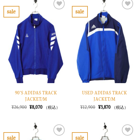
¥31,900
は
¥10,900
は
で
¥9,570
で
¥3,270
sale
sale
し
で
し
で
お
お
た。
す。
た。
す。
気
気
に
に
入
入
り
り
に
に
す
す
る
る
90’S ADIDAS TRACK
USED ADIDAS TRACK
JACKET/M
JACKET/M
元
現
元
現
¥
26,900
¥
8,070
¥
12,900
¥
3,870
（税込）
（税込）
の
在
の
在
価
の
価
の
格
価
格
価
は
格
は
格
¥26,900
は
¥12,900
は
で
¥8,070
で
¥3,870
sale
sale
し
で
し
で