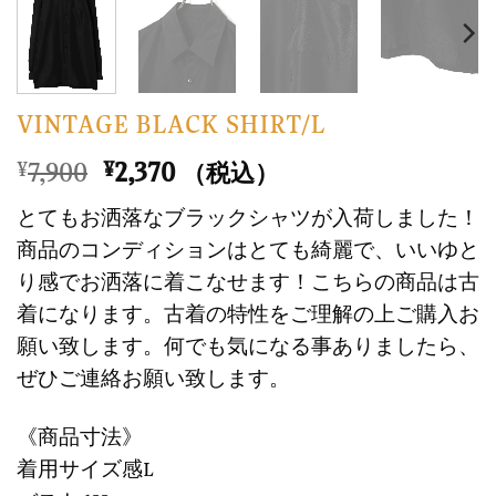
VINTAGE BLACK SHIRT/L
元
現
7,900
2,370
¥
¥
（税込）
の
在
とてもお洒落なブラックシャツが入荷しました！
価
の
商品のコンディションはとても綺麗で、いいゆと
格
価
り感でお洒落に着こなせます！こちらの商品は古
は
格
着になります。古着の特性をご理解の上ご購入お
¥7,900
は
で
¥2,370
願い致します。何でも気になる事ありましたら、
し
で
ぜひご連絡お願い致します。
た。
す。
《商品寸法》
着用サイズ感L