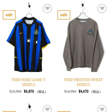
は
格
格
価
¥8,900
は
は
格
で
¥2,670
¥8,900
は
し
で
で
¥2,670
sale
sale
た。
す。
し
で
お
お
た。
す。
気
気
に
に
入
入
り
り
に
に
す
す
る
る
USED NIKE GAME T-
USED PRINTED SWEAT
SHIRT/L
SHIRT/L
元
現
元
現
¥
22,900
¥
6,870
¥
14,900
¥
4,470
（税込）
（税込）
の
在
の
在
価
の
価
の
格
価
格
価
は
格
は
格
¥22,900
は
¥14,900
は