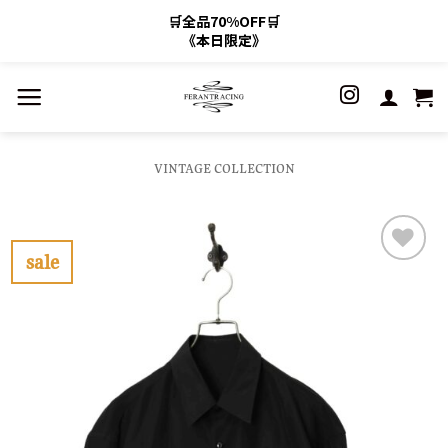
🛒全品70%OFF🛒
《本日限定》
Skip
to
content
VINTAGE COLLECTION
sale
お
気
に
入
り
に
す