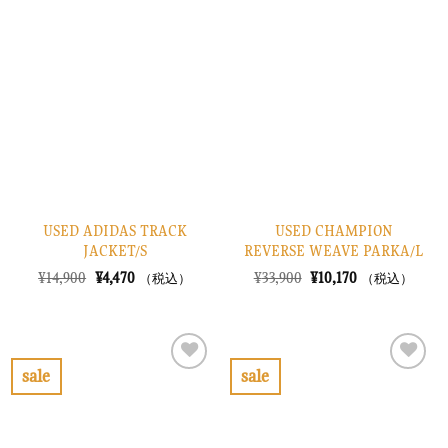
気
気
に
に
入
入
り
り
に
に
す
す
る
る
USED ADIDAS TRACK
USED CHAMPION
JACKET/S
REVERSE WEAVE PARKA/L
元
現
元
現
¥
14,900
¥
4,470
¥
33,900
¥
10,170
（税込）
（税込）
の
在
の
在
価
の
価
の
格
価
格
価
は
格
は
格
¥14,900
は
¥33,900
は
で
¥4,470
で
¥10,170
sale
sale
し
で
し
で
お
お
た。
す。
た。
す。
気
気
に
に