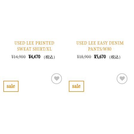
す
す
る
る
USED LEE PRINTED
USED LEE EASY DENIM
SWEAT SHIRT/XL
PANTS/W80
元
現
元
現
¥
14,900
¥
4,470
¥
18,900
¥
5,670
（税込）
（税込）
の
在
の
在
価
の
価
の
格
価
格
価
は
格
は
格
¥14,900
は
¥18,900
は
で
¥4,470
で
¥5,670
sale
sale
し
で
し
で
お
お
た。
す。
た。
す。
気
気
に
に
入
入
り
り
に
に
す
す
る
る