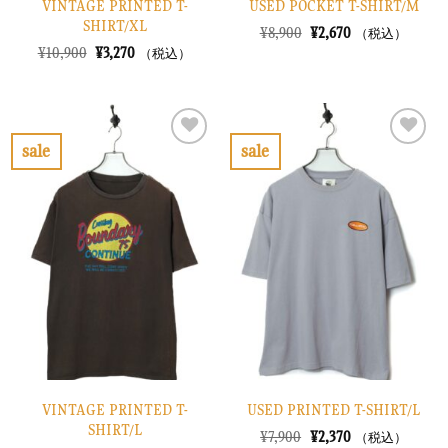
VINTAGE PRINTED T-
USED POCKET T-SHIRT/M
SHIRT/XL
元
現
¥
8,900
¥
2,670
（税込）
の
在
元
現
¥
10,900
¥
3,270
（税込）
価
の
の
在
格
価
価
の
は
格
格
価
¥8,900
は
は
格
で
¥2,670
¥10,900
は
し
で
で
¥3,270
sale
sale
た。
す。
し
で
お
お
た。
す。
気
気
に
に
入
入
り
り
に
に
す
す
る
る
VINTAGE PRINTED T-
USED PRINTED T-SHIRT/L
SHIRT/L
元
現
¥
7,900
¥
2,370
（税込）