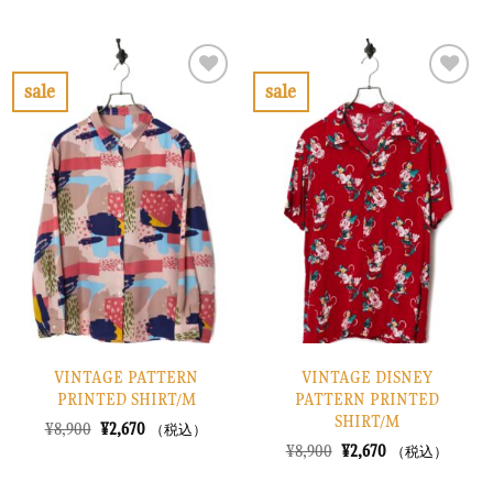
格
価
価
の
は
格
格
価
¥10,900
は
は
格
で
¥3,270
¥8,900
は
し
で
で
¥2,670
sale
sale
た。
す。
し
で
お
お
た。
す。
気
気
に
に
入
入
り
り
に
に
す
す
る
る
VINTAGE PATTERN
VINTAGE DISNEY
PRINTED SHIRT/M
PATTERN PRINTED
SHIRT/M
元
現
¥
8,900
¥
2,670
（税込）
の
在
元
現
¥
8,900
¥
2,670
（税込）
価
の
の
在
格
価
価
の