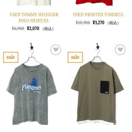
USED TOMMY HILFIGER
USED PRINTED T-SHIRT/L
POLO SHIRT/XL
元
現
¥
10,900
¥
3,270
（税込）
の
在
元
現
¥
6,900
¥
2,070
（税込）
価
の
の
在
格
価
価
の
は
格
格
価
¥10,900
は
は
格
で
¥3,270
¥6,900
は
し
で
で
¥2,070
sale
sale
た。
す。
し
で
お
お
た。
す。
気
気
に
に
入
入
り
り
に
に
す
す
る
る