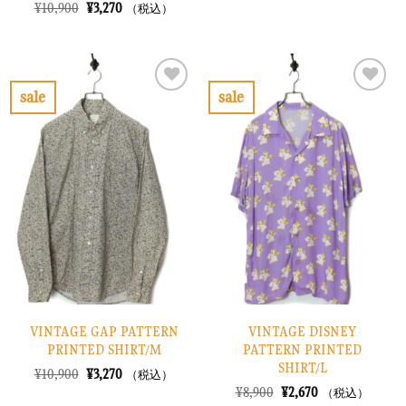
の
在
元
現
¥
10,900
¥
3,270
（税込）
価
の
の
在
格
価
価
の
は
格
格
価
¥7,900
は
は
格
で
¥2,370
¥10,900
は
し
で
で
¥3,270
sale
sale
た。
す。
し
で
お
お
た。
す。
気
気
に
に
入
入
り
り
に
に
す
す
る
る
VINTAGE GAP PATTERN
VINTAGE DISNEY
PRINTED SHIRT/M
PATTERN PRINTED
SHIRT/L
元
現
¥
10,900
¥
3,270
（税込）
の
在
元
現
¥
8,900
¥
2,670
（税込）
価
の
の
在