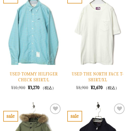
お
お
た。
す。
た。
す。
気
気
に
に
入
入
り
り
に
に
す
す
る
る
USED TOMMY HILFIGER
USED THE NORTH FACE T-
CHECK SHIRT/L
SHIRT/XL
元
現
元
現
¥
10,900
¥
3,270
¥
8,900
¥
2,670
（税込）
（税込）
の
在
の
在
価
の
価
の
格
価
格
価
は
格
は
格
¥10,900
は
¥8,900
は
で
¥3,270
で
¥2,670
sale
sale
し
で
し
で
お
お
た。
す。
た。
す。
気
気