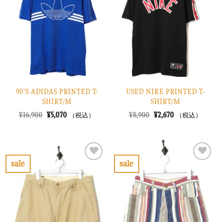
り
り
に
に
す
す
る
る
90’S ADIDAS PRINTED T-
USED NIKE PRINTED T-
SHIRT/M
SHIRT/M
元
現
元
現
¥
16,900
¥
5,070
¥
8,900
¥
2,670
（税込）
（税込）
の
在
の
在
価
の
価
の
格
価
格
価
は
格
は
格
¥16,900
は
¥8,900
は
で
¥5,070
で
¥2,670
sale
sale
し
で
し
で
お
お
た。
す。
た。
す。
気
気
に
に
入
入
り
り
に
に