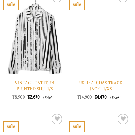
で
¥6,870
で
¥4,470
sale
sale
し
で
し
で
お
お
た。
す。
た。
す。
気
気
に
に
入
入
り
り
に
に
す
す
る
る
VINTAGE PATTERN
USED ADIDAS TRACK
PRINTED SHIRT/S
JACKET/XS
元
現
元
現
¥
8,900
¥
2,670
¥
14,900
¥
4,470
（税込）
（税込）
の
在
の
在
価
の
価
の
格
価
格
価
は
格
は
格
¥8,900
は
¥14,900
は
で
¥2,670
で
¥4,470
sale
sale
し
で
し
で
お
お
た。
す。
た。
す。