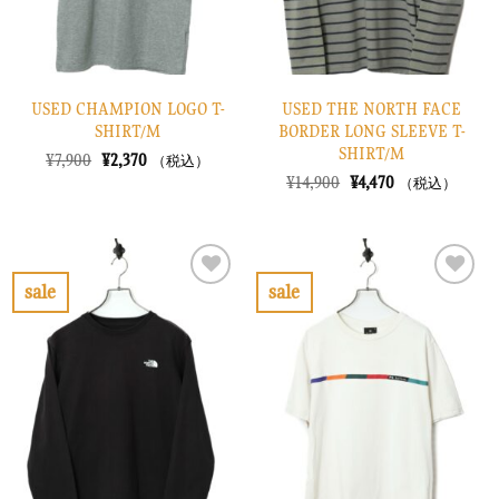
USED CHAMPION LOGO T-
USED THE NORTH FACE
SHIRT/M
BORDER LONG SLEEVE T-
SHIRT/M
元
現
¥
7,900
¥
2,370
（税込）
の
在
元
現
¥
14,900
¥
4,470
（税込）
価
の
の
在
格
価
価
の
は
格
格
価
¥7,900
は
は
格
で
¥2,370
¥14,900
は
し
で
で
¥4,470
sale
sale
た。
す。
し
で
お
お
た。
す。
気
気
に
に
入
入
り
り
に
に
す
す
る
る