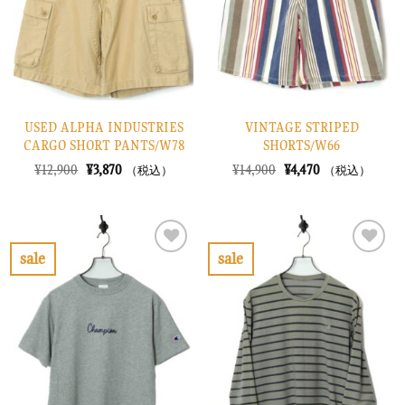
す
す
る
る
USED ALPHA INDUSTRIES
VINTAGE STRIPED
CARGO SHORT PANTS/W78
SHORTS/W66
元
現
元
現
¥
12,900
¥
3,870
¥
14,900
¥
4,470
（税込）
（税込）
の
在
の
在
価
の
価
の
格
価
格
価
は
格
は
格
¥12,900
は
¥14,900
は
で
¥3,870
で
¥4,470
sale
sale
し
で
し
で
お
お
た。
す。
た。
す。
気
気
に
に
入
入
り
り
に
に
す
す
る
る