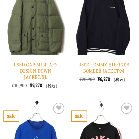
に
に
入
入
り
り
に
に
す
す
る
る
USED GAP MILITARY
USED TOMMY HILFIGER
DESIGN DOWN
BOMBER JACKET/M
JACKET/XL
元
現
¥
20,900
¥
6,270
（税込）
の
在
元
現
¥
30,900
¥
9,270
（税込）
価
の
の
在
格
価
価
の
は
格
格
価
¥20,900
は
は
格
で
¥6,270
¥30,900
は
し
で
で
¥9,270
sale
sale
た。
す。
し
で
お
お
た。
す。
気
気
に
に
入
入