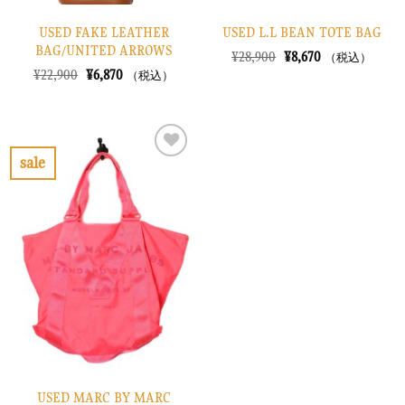
USED FAKE LEATHER
USED L.L BEAN TOTE BAG
BAG/UNITED ARROWS
元
現
¥
28,900
¥
8,670
（税込）
の
在
元
現
¥
22,900
¥
6,870
（税込）
価
の
の
在
格
価
価
の
は
格
格
価
¥28,900
は
は
格
で
¥8,670
¥22,900
は
し
で
で
¥6,870
sale
た。
す。
し
で
お
た。
す。
気
に
入
り
に
す
る
USED MARC BY MARC