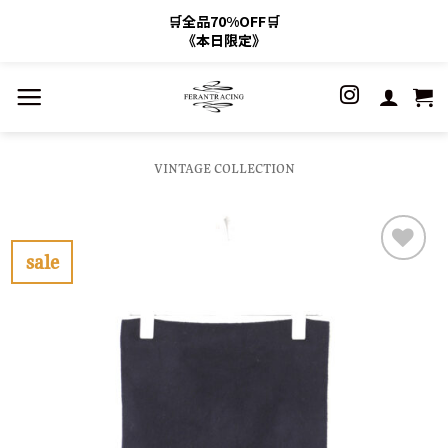
🛒全品70%OFF🛒
《本日限定》
Skip
to
content
VINTAGE COLLECTION
sale
お
気
に
入
り
に
す