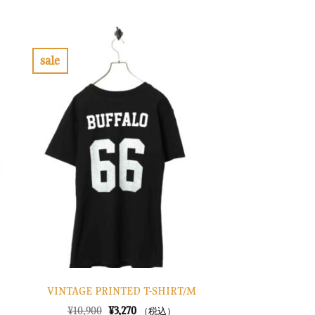
の
在
価
の
格
価
は
格
¥8,900
は
で
¥2,670
sale
し
で
お
た。
す。
気
に
入
り
に
す
る
VINTAGE PRINTED T-SHIRT/M
元
現
¥
10,900
¥
3,270
（税込）