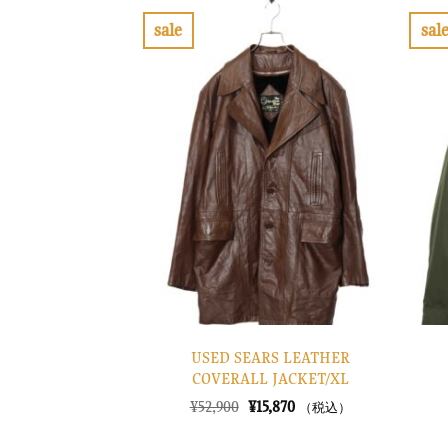
sale
sal
お
気
に
入
り
に
す
る
USED SEARS LEATHER
COVERALL JACKET/XL
元
現
¥
52,900
¥
15,870
（税込）
の
在
価
の