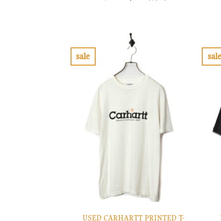
の
在
価
の
格
価
は
格
¥8,900
は
で
¥2,670
し
で
sale
sal
た。
す。
お
気
に
入
り
に
す
る
USED CARHARTT PRINTED T-