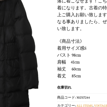
に
落に着こなせます！こち
¥12,900
は
す
で
¥3,8
着になります。古着の特
る
し
で
上ご購入お願い致します
た。
す
なる事ありましたら、ぜ
い致します。
《商品寸法》
着用サイズ感S
バスト 98cm
肩幅 41cm
袖丈 60cm
着丈 85cm
在庫切れ
商品コード:
302317244
カテゴリー:
ALL ITEMS
,
VINTAG