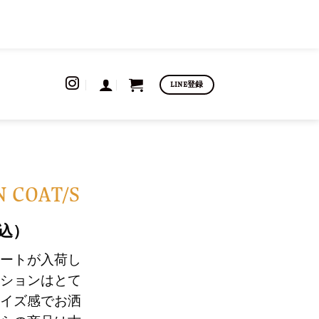
LINE登録
 COAT/S
込）
ートが入荷し
ションはとて
イズ感でお洒