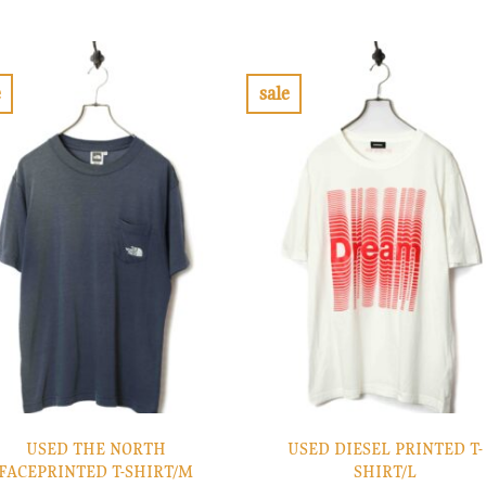
の
在
格
価
価
の
は
格
格
価
¥36,900
は
は
格
で
¥11,070
¥32,900
は
し
で
で
¥9,870
e
sale
た。
す。
し
で
お
お
た。
す。
気
気
に
に
入
入
り
り
に
に
す
す
る
る
USED THE NORTH
USED DIESEL PRINTED T-
FACEPRINTED T-SHIRT/M
SHIRT/L