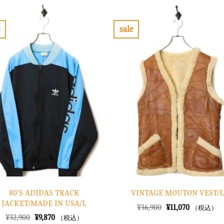
格
価
格
価
は
格
は
格
¥26,900
は
¥42,900
は
で
¥8,070
で
¥12,870
e
sale
し
で
し
で
お
お
た。
す。
た。
す。
気
気
に
に
入
入
り
り
に
に
す
す
る
る
80’S ADIDAS TRACK
VINTAGE MOUTON VEST/L
JACKET/MADE IN USA/L
元
現
¥
36,900
¥
11,070
（税込）
の
在
元
現
¥
32,900
¥
9,870
（税込）
価
の