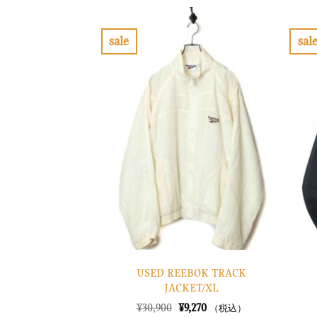
格
価
は
格
¥52,900
は
で
¥15,870
sale
sal
し
で
お
た。
す。
気
に
入
り
に
す
る
USED REEBOK TRACK
JACKET/XL
元
現
¥
30,900
¥
9,270
（税込）