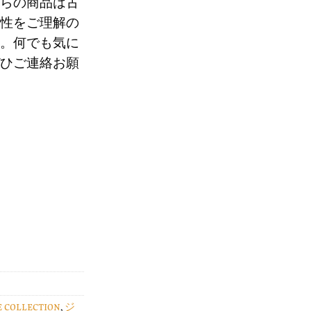
らの商品は古
70
性をご理解の
。何でも気に
。
ひご連絡お願
E COLLECTION
,
ジ