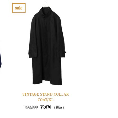
sale
お
気
に
入
り
に
す
る
VINTAGE STAND COLLAR
COAT/XL
元
現
¥
32,900
¥
9,870
（税込）
の
在
価
の