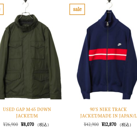
e
sale
お
お
気
気
に
に
入
入
り
り
に
に
す
す
る
る
USED GAP M-65 DOWN
90’S NIKE TRACK
JACKET/M
JACKET/MADE IN JAPAN/L
元
現
元
現
¥
26,900
¥
8,070
¥
42,900
¥
12,870
（税込）
（税込）
の
在
の
在
価
の
価
の