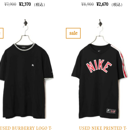
元
現
元
現
¥
7,900
¥
2,370
¥
8,900
¥
2,670
（税込）
（税込）
の
在
の
在
価
の
価
の
格
価
格
価
は
格
は
格
¥7,900
は
¥8,900
は
で
¥2,370
で
¥2,670
e
sale
し
で
し
で
お
お
た。
す。
た。
す。
気
気
に
に
入
入
り
り
に
に
す
す
る
る
USED BURBERRY LOGO T-
USED NIKE PRINTED T-