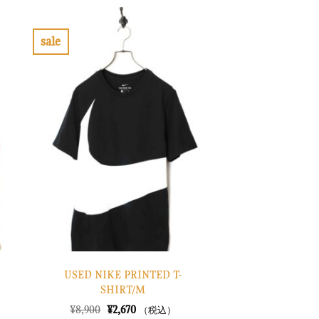
格
価
は
格
¥32,900
は
で
¥9,870
sale
し
で
お
た。
す。
気
に
入
り
に
す
る
USED NIKE PRINTED T-
SHIRT/M
元
現
¥
8,900
¥
2,670
（税込）