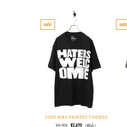
の
在
価
の
格
価
は
格
¥30,900
は
で
¥9,270
sale
sal
し
で
お
た。
す。
気
に
入
り
に
す
る
USED NIKE PRINTED T-SHIRT/L
元
現
¥
8,900
¥
2,670
（税込）