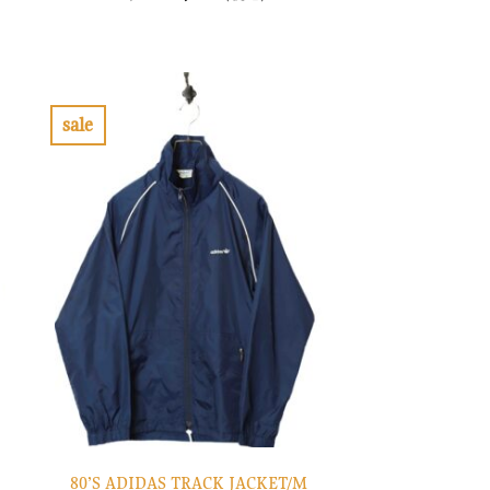
の
在
価
の
格
価
は
格
¥10,900
は
で
¥3,270
し
で
sale
た。
す。
お
気
に
入
り
に
す
る
80’S ADIDAS TRACK JACKET/M