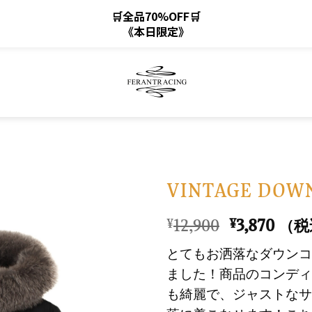
🛒全品70%OFF🛒
《本日限定》
VINTAGE DOWN
元
現
12,900
3,870
¥
¥
（税
お
の
在
気
とてもお洒落なダウンコ
価
の
に
ました！商品のコンディ
格
価
入
も綺麗で、ジャストなサ
は
格
り