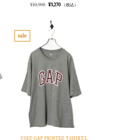
元
現
¥
10,900
¥
3,270
（税込）
の
在
価
の
格
価
は
格
¥10,900
は
で
¥3,270
sale
し
で
お
た。
す。
気
に
入
り
に
す
る
USED GAP PRINTED T-SHIRT/L