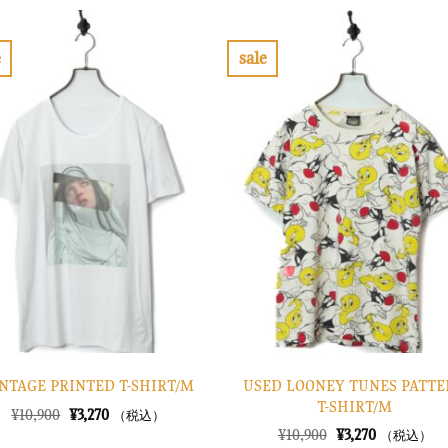
は
格
格
価
¥28,900
は
は
格
で
¥8,670
¥16,900
は
し
で
で
¥5,070
e
sale
た。
す。
し
で
お
お
た。
す。
気
気
に
に
入
入
り
り
に
に
す
す
る
る
USED LOONEY TUNES PATT
NTAGE PRINTED T-SHIRT/M
T-SHIRT/M
元
現
¥
10,900
¥
3,270
（税込）
の
在
元
現
¥
10,900
¥
3,270
（税込）
価
の