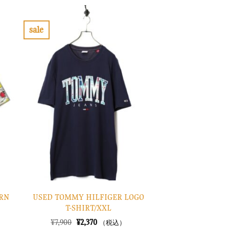
格
価
は
格
¥14,900
は
で
¥4,470
sale
し
で
お
た。
す。
気
に
入
り
に
す
る
ERN
USED TOMMY HILFIGER LOGO
T-SHIRT/XXL
元
現
¥
7,900
¥
2,370
（税込）