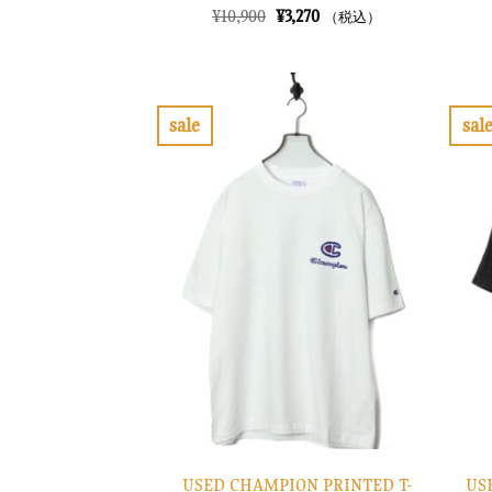
元
現
¥
10,900
¥
3,270
（税込）
の
在
価
の
格
価
は
格
¥10,900
は
で
¥3,270
sale
sal
し
で
お
た。
す。
気
に
入
り
に
す
る
USED CHAMPION PRINTED T-
US