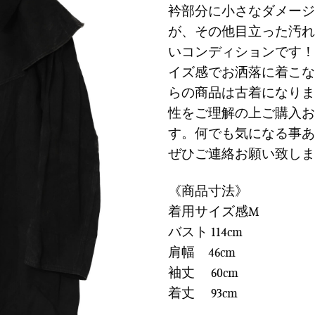
に
衿部分に小さなダメージ
は
格
す
が、その他目立った汚れ
¥14,900
は
る
で
¥4,4
いコンディションです！
し
で
イズ感でお洒落に着こな
た。
す
らの商品は古着になりま
性をご理解の上ご購入お
す。何でも気になる事あ
ぜひご連絡お願い致しま
《商品寸法》
着用サイズ感M
バスト 114cm
肩幅 46cm
袖丈 60cm
着丈 93cm