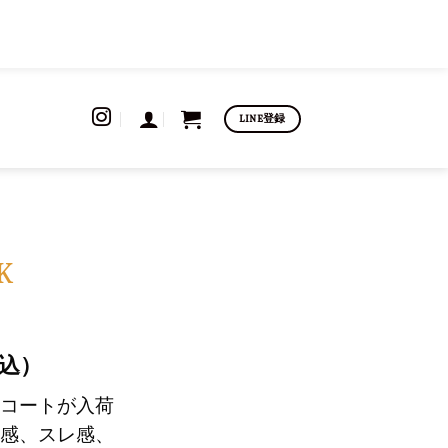
LINE登録
K
込）
コートが入荷
感、スレ感、