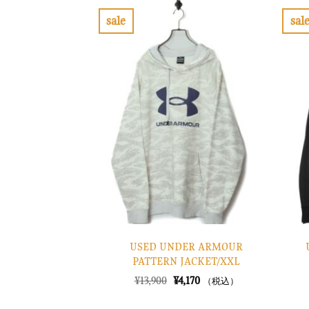
sale
sal
お
気
に
入
り
に
す
る
USED UNDER ARMOUR
PATTERN JACKET/XXL
元
現
¥
13,900
¥
4,170
（税込）
の
在
価
の