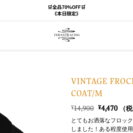
🛒全品70%OFF🛒
《本日限定》
VINTAGE FROC
COAT/M
お
気
元
現
14,900
4,470
¥
¥
（税
に
の
在
入
とてもお洒落なフロック
価
の
り
しました！ある程度使用
格
価