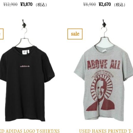
元
現
元
現
¥
12,900
¥
3,870
¥
8,900
¥
2,670
（税込）
（税込）
の
在
の
在
価
の
価
の
格
価
格
価
は
格
は
格
¥12,900
は
¥8,900
は
で
¥3,870
で
¥2,670
e
sale
し
で
し
で
お
お
た。
す。
た。
す。
気
気
に
に
入
入
り
り
に
に
す
す
る
る
USED HANES PRINTED T-
ED ADIDAS LOGO T-SHIRT/XS