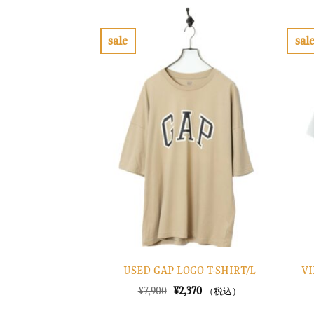
格
価
は
格
¥13,900
は
で
¥4,170
sale
sal
し
で
お
た。
す。
気
に
入
り
に
す
る
USED GAP LOGO T-SHIRT/L
VI
元
現
¥
7,900
¥
2,370
（税込）
の
在
価
の