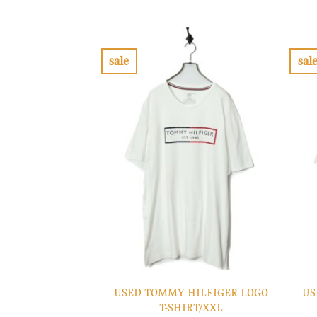
格
価
は
格
¥7,900
は
で
¥2,370
し
で
sale
sal
た。
す。
お
気
に
入
り
に
す
る
USED TOMMY HILFIGER LOGO
US
T-SHIRT/XXL