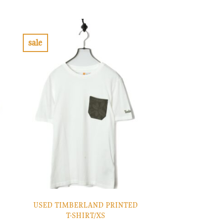
の
在
価
の
格
価
は
格
¥7,900
は
で
¥2,370
sale
し
で
お
た。
す。
気
に
入
り
に
す
る
USED TIMBERLAND PRINTED
T-SHIRT/XS