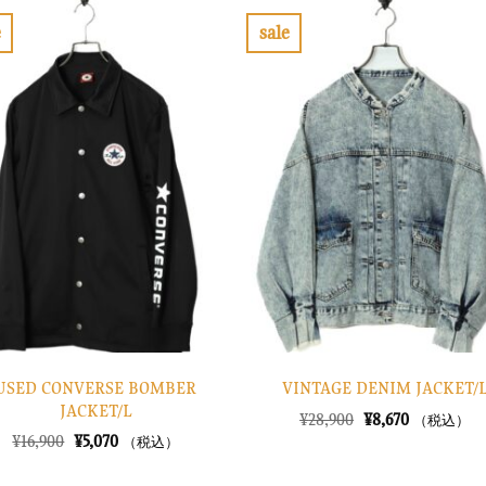
e
sale
お
お
気
気
に
に
入
入
り
り
に
に
す
す
る
る
USED CONVERSE BOMBER
VINTAGE DENIM JACKET/
JACKET/L
元
現
¥
28,900
¥
8,670
（税込）
の
在
元
現
¥
16,900
¥
5,070
（税込）
価
の
の
在
格
価
価
の