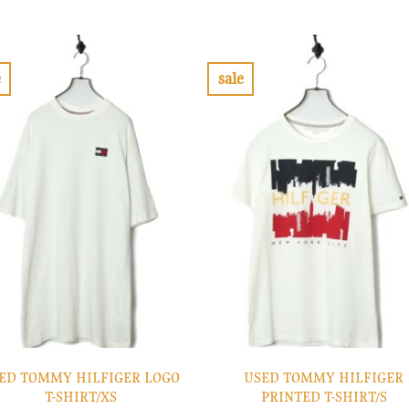
の
在
格
価
価
の
は
格
格
価
¥10,900
は
は
格
で
¥3,270
¥10,900
は
し
で
で
¥3,270
e
sale
た。
す。
し
で
お
お
た。
す。
気
気
に
に
入
入
り
り
に
に
す
す
る
る
ED TOMMY HILFIGER LOGO
USED TOMMY HILFIGER
T-SHIRT/XS
PRINTED T-SHIRT/S