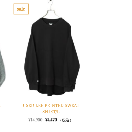
sale
お
気
に
入
り
に
す
る
USED LEE PRINTED SWEAT
L
SHIRT/L
元
現
¥
14,900
¥
4,470
（税込）
の
在
価
の