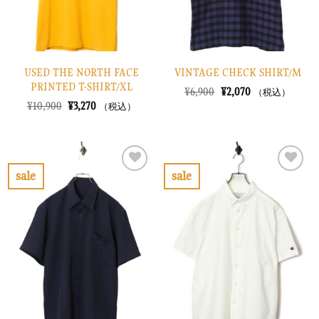
USED THE NORTH FACE
VINTAGE CHECK SHIRT/M
PRINTED T-SHIRT/XL
元
現
¥
6,900
¥
2,070
（税込）
の
在
元
現
¥
10,900
¥
3,270
（税込）
価
の
の
在
格
価
価
の
は
格
格
価
¥6,900
は
は
格
で
¥2,070
¥10,900
は
し
で
で
¥3,270
sale
sale
た。
す。
し
で
お
お
た。
す。
気
気
に
に
入
入
り
り
に
に
す
す
る
る