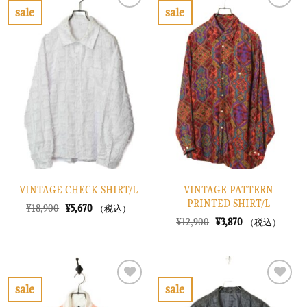
で
¥2,670
で
¥4,170
sale
sale
し
で
し
で
お
お
た。
す。
た。
す。
気
気
に
に
入
入
り
り
に
に
す
す
る
る
VINTAGE CHECK SHIRT/L
VINTAGE PATTERN
PRINTED SHIRT/L
元
現
¥
18,900
¥
5,670
（税込）
の
在
元
現
¥
12,900
¥
3,870
（税込）
価
の
の
在
格
価
価
の
は
格
格
価
¥18,900
は
は
格
で
¥5,670
¥12,900
は
し
で
で
¥3,870
sale
sale
た。
す。
し
で
お
お
た。
す。