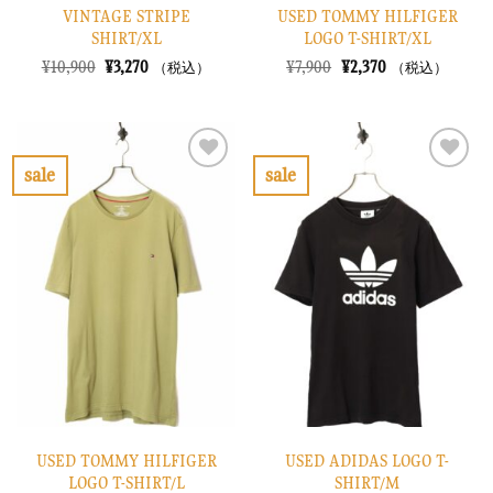
VINTAGE STRIPE
USED TOMMY HILFIGER
SHIRT/XL
LOGO T-SHIRT/XL
元
現
元
現
¥
10,900
¥
3,270
¥
7,900
¥
2,370
（税込）
（税込）
の
在
の
在
価
の
価
の
格
価
格
価
は
格
は
格
¥10,900
は
¥7,900
は
で
¥3,270
で
¥2,370
sale
sale
し
で
し
で
お
お
た。
す。
た。
す。
気
気
に
に
入
入
り
り
に
に
す
す
る
る
USED TOMMY HILFIGER
USED ADIDAS LOGO T-
LOGO T-SHIRT/L
SHIRT/M