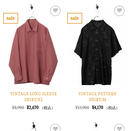
格
価
格
価
は
格
は
格
¥8,900
は
¥10,900
は
で
¥2,670
で
¥3,270
sale
sale
し
で
し
で
お
お
た。
す。
た。
す。
気
気
に
に
入
入
り
り
に
に
す
す
る
る
VINTAGE LONG SLEEVE
VINTAGE PATTERN
SHIRT/XL
SHIRT/M
元
現
元
現
¥
8,900
¥
2,670
¥
13,900
¥
4,170
（税込）
（税込）
の
在
の
在
価
の
価
の
格
価
格
価
は
格
は
格
¥8,900
は
¥13,900
は