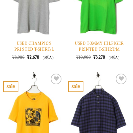
す
す
る
る
USED CHAMPION
USED TOMMY HILFIGER
PRINTED T-SHIRT/L
PRINTED T-SHIRT/M
元
現
元
現
¥
8,900
¥
2,670
¥
10,900
¥
3,270
（税込）
（税込）
の
在
の
在
価
の
価
の
格
価
格
価
は
格
は
格
¥8,900
は
¥10,900
は
で
¥2,670
で
¥3,270
sale
sale
し
で
し
で
お
お
た。
す。
た。
す。
気
気
に
に
入
入
り
り
に
に
す
す
る
る