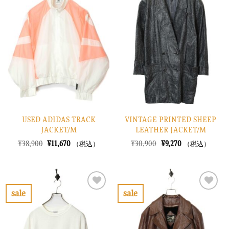
気
気
に
に
入
入
り
り
に
に
す
す
る
る
USED ADIDAS TRACK
VINTAGE PRINTED SHEEP
JACKET/M
LEATHER JACKET/M
元
現
元
現
¥
38,900
¥
11,670
¥
30,900
¥
9,270
（税込）
（税込）
の
在
の
在
価
の
価
の
格
価
格
価
は
格
は
格
¥38,900
は
¥30,900
は
で
¥11,670
で
¥9,270
sale
sale
し
で
し
で
お
お
た。
す。
た。
す。
気
気
に
に