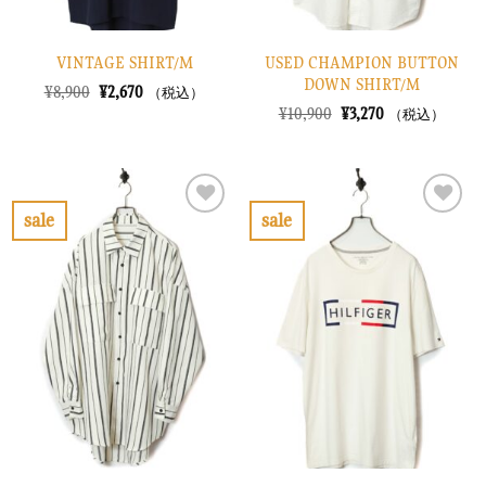
VINTAGE SHIRT/M
USED CHAMPION BUTTON
DOWN SHIRT/M
元
現
¥
8,900
¥
2,670
（税込）
の
在
元
現
¥
10,900
¥
3,270
（税込）
価
の
の
在
格
価
価
の
は
格
格
価
¥8,900
は
は
格
で
¥2,670
¥10,900
は
し
で
で
¥3,270
sale
sale
た。
す。
し
で
お
お
た。
す。
気
気
に
に
入
入
り
り
に
に
す
す
る
る