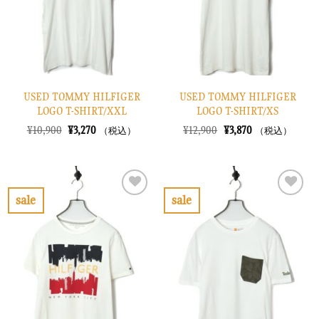
す
す
る
る
USED TOMMY HILFIGER
USED TOMMY HILFIGER
LOGO T-SHIRT/XXL
LOGO T-SHIRT/XS
元
現
元
現
¥
10,900
¥
3,270
¥
12,900
¥
3,870
（税込）
（税込）
の
在
の
在
価
の
価
の
格
価
格
価
は
格
は
格
¥10,900
は
¥12,900
は
で
¥3,270
で
¥3,870
sale
sale
し
で
し
で
お
お
た。
す。
た。
す。
気
気
に
に
入
入
り
り
に
に
す
す
る
る