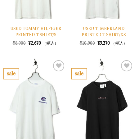
USED TOMMY HILFIGER
USED TIMBERLAND
PRINTED T-SHIRT/S
PRINTED T-SHIRT/XS
元
現
元
現
¥
8,900
¥
2,670
¥
10,900
¥
3,270
（税込）
（税込）
の
在
の
在
価
の
価
の
格
価
格
価
は
格
は
格
¥8,900
は
¥10,900
は
で
¥2,670
で
¥3,270
sale
sale
し
で
し
で
お
お
た。
す。
た。
す。
気
気
に
に
入
入
り
り
に
に
す
す
る
る