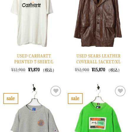
入
入
り
り
に
に
す
す
る
る
USED CARHARTT
USED SEARS LEATHER
PRINTED T-SHIRT/L
COVERALL JACKET/XL
元
現
元
現
¥
12,900
¥
3,870
¥
52,900
¥
15,870
（税込）
（税込）
の
在
の
在
価
の
価
の
格
価
格
価
は
格
は
格
¥12,900
は
¥52,900
は
で
¥3,870
で
¥15,870
sale
sale
し
で
し
で
お
お
た。
す。
た。
す。
気
気
に
に
入
入
り
り
に
に