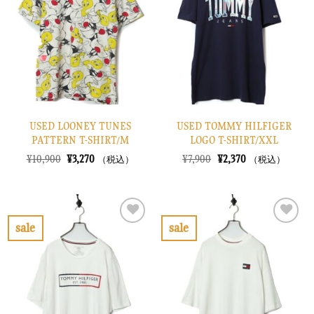
り
り
に
に
す
す
る
る
USED LOONEY TUNES
USED TOMMY HILFIGER
PATTERN T-SHIRT/M
LOGO T-SHIRT/XXL
元
現
元
現
¥
10,900
¥
3,270
¥
7,900
¥
2,370
（税込）
（税込）
の
在
の
在
価
の
価
の
格
価
格
価
は
格
は
格
¥10,900
は
¥7,900
は
で
¥3,270
で
¥2,370
sale
sale
し
で
し
で
お
お
た。
す。
た。
す。
気
気
に
に
入
入
り
り
に
に