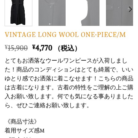
VINTAGE LONG WOOL ONE-PIECE/M
元
現
15,900
4,770
¥
¥
（税込）
の
在
とてもお洒落なウールワンピースが入荷しまし
価
の
た！商品のコンディションはとても綺麗で、いい
格
価
ゆとり感でお洒落に着こなせます！こちらの商品
は
格
は古着になります。古着の特性をご理解の上ご購
¥15,900
は
で
¥4,770
入お願い致します。何でも気になる事ありました
し
で
ら、ぜひご連絡お願い致します。
た。
す。
《商品寸法》
着用サイズ感M