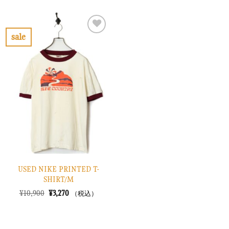
価
の
価
の
格
価
格
価
は
格
は
格
¥6,900
は
¥6,900
は
で
¥2,070
で
¥2,070
sale
し
で
し
で
お
た。
す。
た。
す。
気
に
入
り
に
す
る
USED NIKE PRINTED T-
SHIRT/M
元
現
¥
10,900
¥
3,270
（税込）
の
在
価
の
格
価
は
格