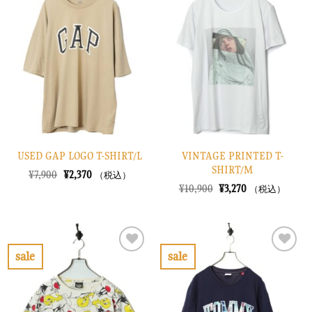
に
に
入
入
り
り
に
に
す
す
る
る
USED GAP LOGO T-SHIRT/L
VINTAGE PRINTED T-
SHIRT/M
元
現
¥
7,900
¥
2,370
（税込）
の
在
元
現
¥
10,900
¥
3,270
（税込）
価
の
の
在
格
価
価
の
は
格
格
価
¥7,900
は
は
格
で
¥2,370
¥10,900
は
し
で
で
¥3,270
sale
sale
た。
す。
し
で
お
お
た。
す。
気
気
に
に
入
入