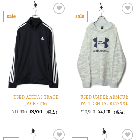
sale
sale
お
お
気
気
に
に
入
入
り
り
に
に
す
す
る
る
USED ADIDAS TRACK
USED UNDER ARMOUR
JACKET/M
PATTERN JACKET/XXL
元
現
元
現
¥
11,900
¥
3,570
¥
13,900
¥
4,170
（税込）
（税込）
の
在
の
在
価
の
価
の
格
価
格
価
は
格
は
格
¥11,900
は
¥13,900
は
で
¥3,570
で
¥4,170