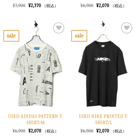
元
現
元
現
¥
7,900
¥
2,370
¥
6,900
¥
2,070
（税込）
（税込）
の
在
の
在
価
の
価
の
格
価
格
価
は
格
は
格
¥7,900
は
¥6,900
は
で
¥2,370
で
¥2,070
sale
sale
し
で
し
で
お
お
た。
す。
た。
す。
気
気
に
に
入
入
り
り
に
に
す
す
る
る
USED ADIDAS PATTERN T-
USED NIKE PRINTED T-
SHIRT/M
SHIRT/L
元
現
元
現
¥
6,900
¥
2,070
¥
6,900
¥
2,070
（税込）
（税込）
の
在
の
在