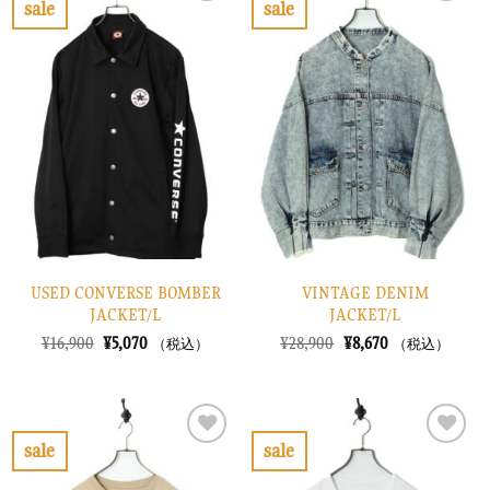
sale
sale
し
で
し
で
お
お
た。
す。
た。
す。
気
気
に
に
入
入
り
り
に
に
す
す
る
る
USED CONVERSE BOMBER
VINTAGE DENIM
JACKET/L
JACKET/L
元
現
元
現
¥
16,900
¥
5,070
¥
28,900
¥
8,670
（税込）
（税込）
の
在
の
在
価
の
価
の
格
価
格
価
は
格
は
格
¥16,900
は
¥28,900
は
で
¥5,070
で
¥8,670
sale
sale
し
で
し
で
お
お
た。
す。
た。
す。
気
気