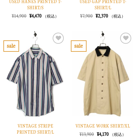
USED HANES PRINTED T-
USED GAP PRINTED T-
SHIRT/S
SHIRT/L
元
現
元
現
¥
14,900
¥
4,470
¥
7,900
¥
2,370
（税込）
（税込）
の
在
の
在
価
の
価
の
格
価
格
価
は
格
は
格
¥14,900
は
¥7,900
は
で
¥4,470
で
¥2,370
sale
sale
し
で
し
で
お
お
た。
す。
た。
す。
気
気
に
に
入
入
り
り
に
に
す
す
る
る
VINTAGE STRIPE
VINTAGE WORK SHIRT/XL
PRINTED SHIRT/L
元
現
¥
13,900
¥
4,170
（税込）