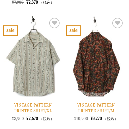
の
在
元
現
¥
7,900
¥
2,370
（税込）
価
の
の
在
格
価
価
の
は
格
格
価
¥13,900
は
は
格
で
¥4,170
¥7,900
は
し
で
で
¥2,370
sale
sale
た。
す。
し
で
お
お
た。
す。
気
気
に
に
入
入
り
り
に
に
す
す
る
る
VINTAGE PATTERN
VINTAGE PATTERN
PRINTED SHIRT/XL
PRINTED SHIRT/M
元
現
元
現
¥
8,900
¥
2,670
¥
10,900
¥
3,270
（税込）
（税込）
の
在
の
在
価
の
価
の