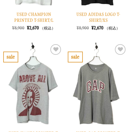
USED CHAMPION
USED ADIDAS LOGO T-
PRINTED T-SHIRT/L
SHIRT/XS
元
現
元
現
¥
8,900
¥
2,670
¥
8,900
¥
2,670
（税込）
（税込）
の
在
の
在
価
の
価
の
格
価
格
価
は
格
は
格
¥8,900
は
¥8,900
は
で
¥2,670
で
¥2,670
sale
sale
し
で
し
で
お
お
た。
す。
た。
す。
気
気
に
に
入
入
り
り
に
に
す
す
る
る