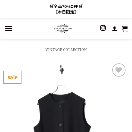
🛒全品70%OFF🛒
《本日限定》
Skip
to
content
VINTAGE COLLECTION
sale
お
気
に
入
り
に
す