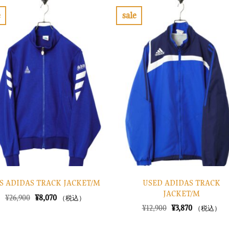
e
sale
お
お
気
気
に
に
入
入
り
り
に
に
す
す
る
る
USED ADIDAS TRACK
’S ADIDAS TRACK JACKET/M
JACKET/M
元
現
¥
26,900
¥
8,070
（税込）
の
在
元
現
¥
12,900
¥
3,870
（税込）
価
の
の
在
格
価
価
の