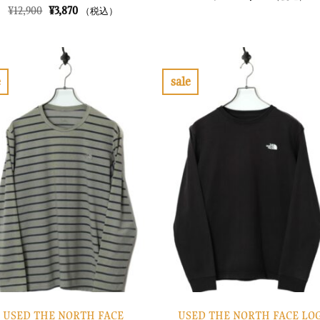
の
在
元
現
¥
12,900
¥
3,870
（税込）
価
の
の
在
格
価
価
の
は
格
格
価
¥14,900
は
は
格
で
¥4,470
¥12,900
は
し
で
で
¥3,870
e
sale
た。
す。
し
で
お
お
た。
す。
気
気
に
に
入
入
り
り
に
に
す
す
る
る
USED THE NORTH FACE
USED THE NORTH FACE LO