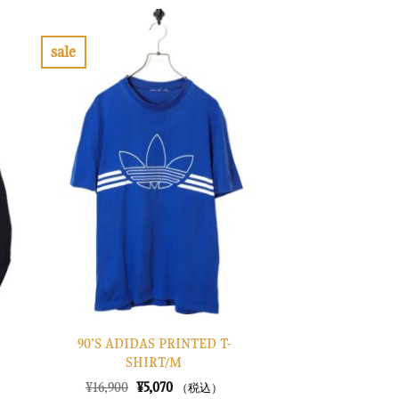
格
価
は
格
¥10,900
は
で
¥3,270
sale
し
で
お
た。
す。
気
に
入
り
に
す
る
90’S ADIDAS PRINTED T-
SHIRT/M
元
現
¥
16,900
¥
5,070
（税込）