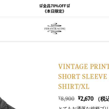
🛒全品70%OFF🛒
《本日限定》
VINTAGE PRIN
SHORT SLEEVE
お
SHIRT/XL
気
に
元
現
8,900
2,670
¥
¥
入
（税
の
在
り
とてもお洒落な総柄プリ