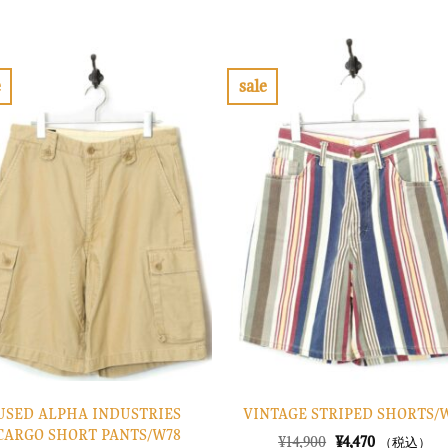
の
在
の
在
価
の
価
の
格
価
格
価
は
格
は
格
¥30,900
は
¥20,900
は
で
¥9,270
で
¥6,270
e
sale
し
で
し
で
お
お
た。
す。
た。
す。
気
気
に
に
入
入
り
り
に
に
す
す
る
る
USED ALPHA INDUSTRIES
VINTAGE STRIPED SHORTS/
CARGO SHORT PANTS/W78
元
現
¥
14,900
¥
4,470
（税込）