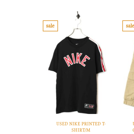
の
在
価
の
格
価
は
格
¥8,900
は
で
¥2,670
sale
sal
し
で
お
た。
す。
気
に
入
り
に
す
る
USED NIKE PRINTED T-
SHIRT/M