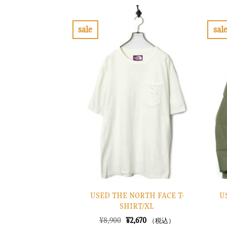
格
価
は
格
¥10,900
は
で
¥3,270
sale
sal
し
で
お
た。
す。
気
に
入
り
に
す
る
USED THE NORTH FACE T-
U
SHIRT/XL
元
現
¥
8,900
¥
2,670
（税込）