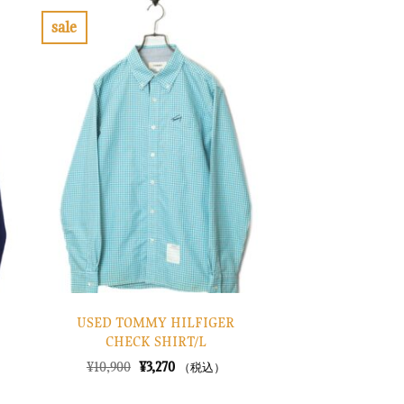
sale
お
気
に
入
り
に
す
る
USED TOMMY HILFIGER
CHECK SHIRT/L
元
現
¥
10,900
¥
3,270
（税込）
の
在
価
の