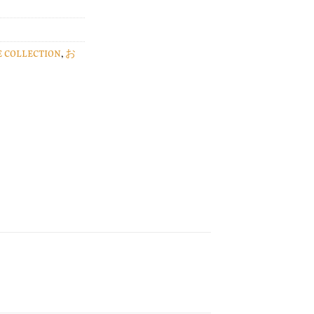
E COLLECTION
,
お