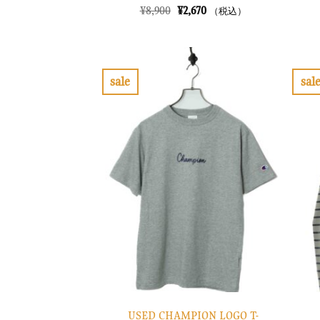
元
現
¥
8,900
¥
2,670
（税込）
の
在
価
の
格
価
は
格
¥8,900
は
で
¥2,670
sale
sal
し
で
お
た。
す。
気
に
入
り
に
す
る
USED CHAMPION LOGO T-