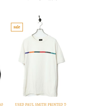
の
在
価
の
格
価
は
格
¥14,900
は
で
¥4,470
し
で
sale
た。
す。
お
気
に
入
り
に
す
る
GO
USED PAUL SMITH PRINTED T-