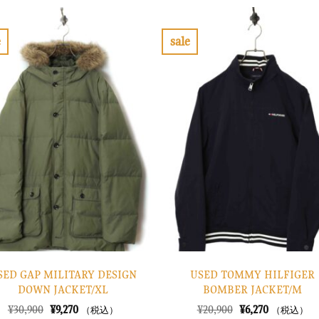
は
格
格
価
¥26,900
は
は
格
で
¥8,070
¥12,900
は
し
で
で
¥3,870
e
sale
た。
す。
し
で
お
お
た。
す。
気
気
に
に
入
入
り
り
に
に
す
す
る
る
SED GAP MILITARY DESIGN
USED TOMMY HILFIGER
DOWN JACKET/XL
BOMBER JACKET/M
元
現
元
現
¥
30,900
¥
9,270
¥
20,900
¥
6,270
（税込）
（税込）