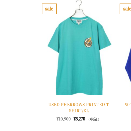
sale
sal
お
気
に
入
り
に
す
る
USED PHERROWS PRINTED T-
90
SHIRT/XL
元
現
¥
10,900
¥
3,270
（税込）
の
在
価
の