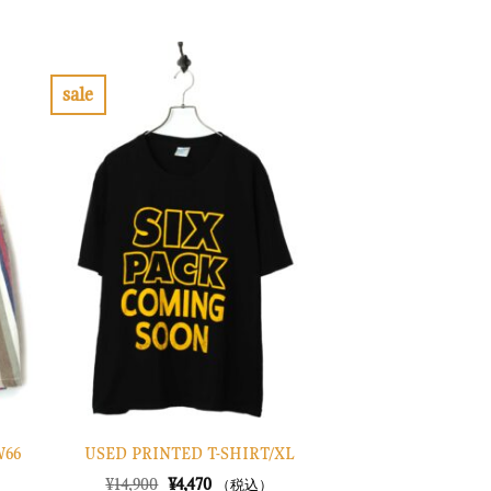
の
在
価
の
格
価
は
格
¥16,900
は
で
¥5,070
sale
し
で
お
た。
す。
気
に
入
り
に
す
る
W66
USED PRINTED T-SHIRT/XL
元
現
¥
14,900
¥
4,470
（税込）