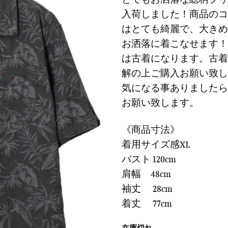
に
価
の
入荷しました！商品のコ
す
格
価
る
はとても綺麗で、大きめ
は
格
お洒落に着こなせます！
¥8,900
は
で
¥2,67
は古着になります。古着
し
で
解の上ご購入お願い致し
た。
す。
気になる事ありましたら
お願い致します。
《商品寸法》
着用サイズ感XL
バスト 120cm
肩幅 48cm
袖丈 28cm
着丈 77cm