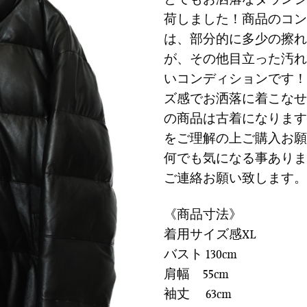
に
価
の
荷しました！商品のコン
す
格
価
る
は、部分的に多少の擦れ
は
格
が、その他目立った汚れ
¥28,900
は
で
¥8,6
いコンディションです！
し
で
ズ感でお洒落に着こなせ
た。
す
の商品は古着になります
をご理解の上ご購入お願
何でも気になる事ありま
ご連絡お願い致します。
《商品寸法》
着用サイズ感XL
バスト 130cm
肩幅 55cm
袖丈 63cm