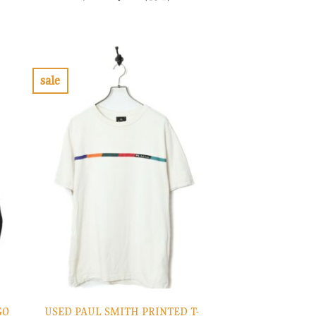
の
在
価
の
格
価
は
格
¥14,900
は
で
¥4,470
し
で
sale
た。
す。
お
気
に
入
り
に
す
る
GO
USED PAUL SMITH PRINTED T-