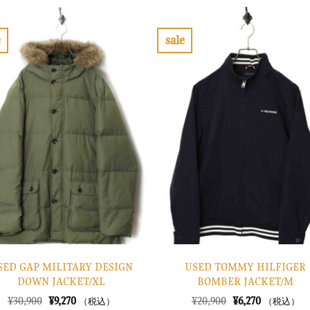
は
格
格
価
¥26,900
は
は
格
で
¥8,070
¥12,900
は
し
で
で
¥3,870
e
sale
た。
す。
し
で
お
お
た。
す。
気
気
に
に
入
入
り
り
に
に
す
す
る
る
SED GAP MILITARY DESIGN
USED TOMMY HILFIGER
DOWN JACKET/XL
BOMBER JACKET/M
元
現
元
現
¥
30,900
¥
9,270
¥
20,900
¥
6,270
（税込）
（税込）