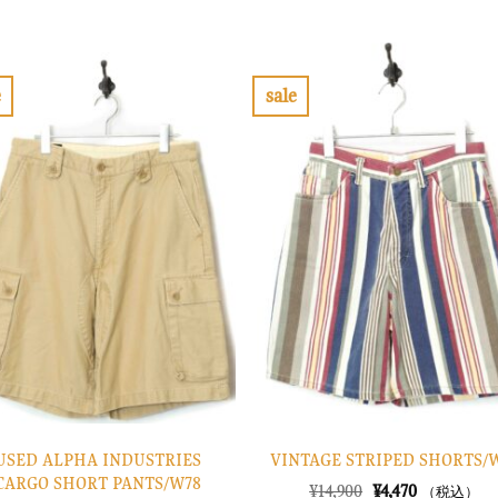
の
在
の
在
価
の
価
の
格
価
格
価
は
格
は
格
¥30,900
は
¥20,900
は
で
¥9,270
で
¥6,270
e
sale
し
で
し
で
お
お
た。
す。
た。
す。
気
気
に
に
入
入
り
り
に
に
す
す
る
る
USED ALPHA INDUSTRIES
VINTAGE STRIPED SHORTS/
CARGO SHORT PANTS/W78
元
現
¥
14,900
¥
4,470
（税込）