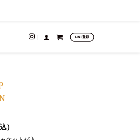
LINE登録
P
N
込）
ャケットが入