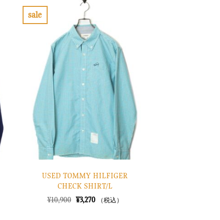
sale
お
気
に
入
り
に
す
る
USED TOMMY HILFIGER
CHECK SHIRT/L
元
現
¥
10,900
¥
3,270
（税込）
の
在
価
の