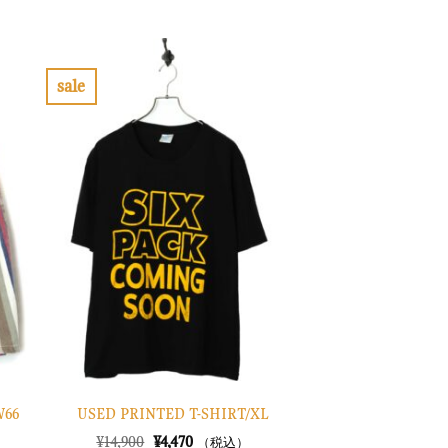
の
在
価
の
格
価
は
格
¥16,900
は
で
¥5,070
sale
し
で
お
た。
す。
気
に
入
り
に
す
る
W66
USED PRINTED T-SHIRT/XL
元
現
¥
14,900
¥
4,470
（税込）