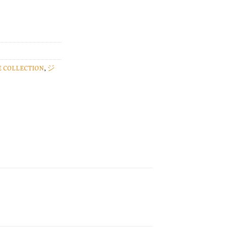
E COLLECTION
,
ジ