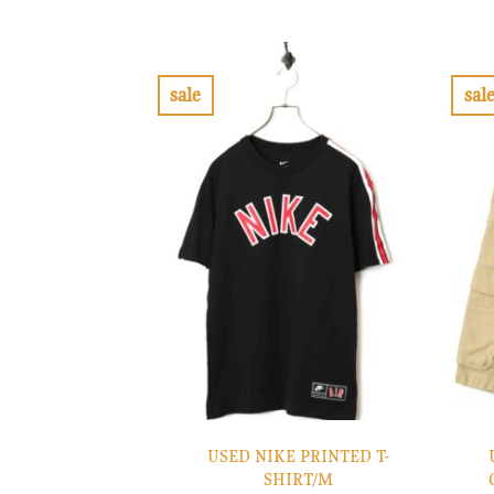
の
在
価
の
格
価
は
格
¥8,900
は
で
¥2,670
sale
sal
し
で
お
た。
す。
気
に
入
り
に
す
る
USED NIKE PRINTED T-
SHIRT/M