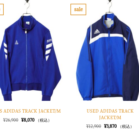
e
sale
お
お
気
気
に
に
入
入
り
り
に
に
す
す
る
る
USED ADIDAS TRACK
’S ADIDAS TRACK JACKET/M
JACKET/M
元
現
¥
26,900
¥
8,070
（税込）
の
在
元
現
¥
12,900
¥
3,870
（税込）
価
の
の
在
格
価
価
の