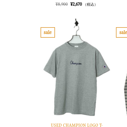
元
現
¥
8,900
¥
2,670
（税込）
の
在
価
の
格
価
は
格
¥8,900
は
で
¥2,670
sale
sal
し
で
お
た。
す。
気
に
入
り
に
す
る
USED CHAMPION LOGO T-