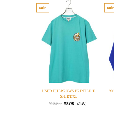
sale
sal
お
気
に
入
り
に
す
る
USED PHERROWS PRINTED T-
90
SHIRT/XL
元
現
¥
10,900
¥
3,270
（税込）
の
在
価
の