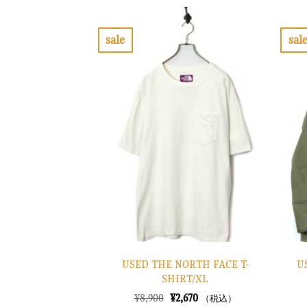
格
価
は
格
¥10,900
は
で
¥3,270
sale
sal
し
で
お
た。
す。
気
に
入
り
に
す
る
USED THE NORTH FACE T-
U
SHIRT/XL
元
現
¥
8,900
¥
2,670
（税込）