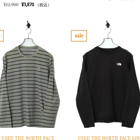
の
在
元
現
¥
12,900
¥
3,870
（税込）
価
の
の
在
格
価
価
の
は
格
格
価
¥14,900
は
は
格
で
¥4,470
¥12,900
は
し
で
で
¥3,870
e
sale
た。
す。
し
で
お
お
た。
す。
気
気
に
に
入
入
り
り
に
に
す
す
る
る
USED THE NORTH FACE
USED THE NORTH FACE LO