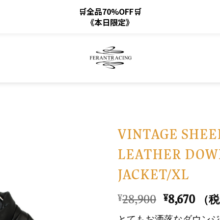
🛒全品70%OFF🛒
《本日限定》
VINTAGE SHEE
LEATHER DOW
お
JACKET/XL
気
に
元
現
28,900
8,670
¥
¥
入
（税
の
在
り
とてもお洒落なダウンジ