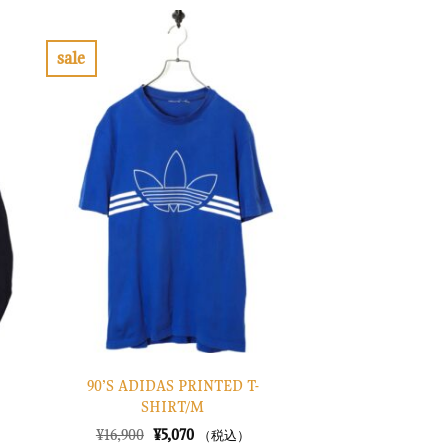
格
価
は
格
¥10,900
は
で
¥3,270
sale
し
で
お
た。
す。
気
に
入
り
に
す
る
90’S ADIDAS PRINTED T-
SHIRT/M
元
現
¥
16,900
¥
5,070
（税込）