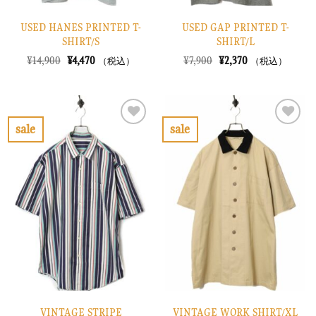
USED HANES PRINTED T-
USED GAP PRINTED T-
SHIRT/S
SHIRT/L
元
現
元
現
¥
14,900
¥
4,470
¥
7,900
¥
2,370
（税込）
（税込）
の
在
の
在
価
の
価
の
格
価
格
価
は
格
は
格
¥14,900
は
¥7,900
は
で
¥4,470
で
¥2,370
sale
sale
し
で
し
で
お
お
た。
す。
た。
す。
気
気
に
に
入
入
り
り
に
に
す
す
る
る
VINTAGE STRIPE
VINTAGE WORK SHIRT/XL