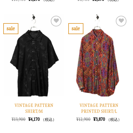
の
在
の
在
価
の
価
の
格
価
格
価
は
格
は
格
¥10,900
は
¥8,900
は
で
¥3,270
で
¥2,670
sale
sale
し
で
し
で
お
お
た。
す。
た。
す。
気
気
に
に
入
入
り
り
に
に
す
す
る
る
VINTAGE PATTERN
VINTAGE PATTERN
SHIRT/M
PRINTED SHIRT/L
元
現
元
現
¥
13,900
¥
4,170
¥
12,900
¥
3,870
（税込）
（税込）
の
在
の
在
価
の
価
の
格
価
格
価