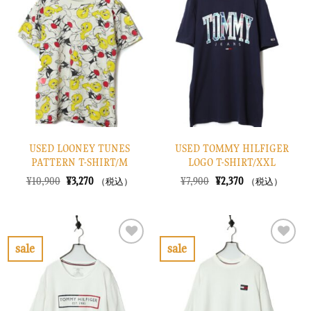
に
に
入
入
り
り
に
に
す
す
る
る
USED LOONEY TUNES
USED TOMMY HILFIGER
PATTERN T-SHIRT/M
LOGO T-SHIRT/XXL
元
現
元
現
¥
10,900
¥
3,270
¥
7,900
¥
2,370
（税込）
（税込）
の
在
の
在
価
の
価
の
格
価
格
価
は
格
は
格
¥10,900
は
¥7,900
は
で
¥3,270
で
¥2,370
sale
sale
し
で
し
で
お
お
た。
す。
た。
す。
気
気
に
に
入
入