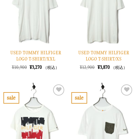
り
り
に
に
す
す
る
る
USED TOMMY HILFIGER
USED TOMMY HILFIGER
LOGO T-SHIRT/XXL
LOGO T-SHIRT/XS
元
現
元
現
¥
10,900
¥
3,270
¥
12,900
¥
3,870
（税込）
（税込）
の
在
の
在
価
の
価
の
格
価
格
価
は
格
は
格
¥10,900
は
¥12,900
は
で
¥3,270
で
¥3,870
sale
sale
し
で
し
で
お
お
た。
す。
た。
す。
気
気
に
に
入
入
り
り
に
に
す
す