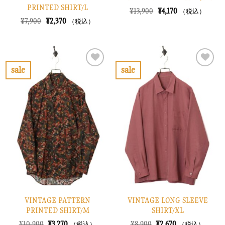
PRINTED SHIRT/L
元
現
¥
13,900
¥
4,170
（税込）
の
在
元
現
¥
7,900
¥
2,370
（税込）
価
の
の
在
格
価
価
の
は
格
格
価
¥13,900
は
は
格
で
¥4,170
¥7,900
は
し
で
で
¥2,370
sale
sale
た。
す。
し
で
お
お
た。
す。
気
気
に
に
入
入
り
り
に
に
す
す
る
る
VINTAGE PATTERN
VINTAGE LONG SLEEVE
PRINTED SHIRT/M
SHIRT/XL
元
現
元
現
¥
10,900
¥
3,270
¥
8,900
¥
2,670
（税込）
（税込）