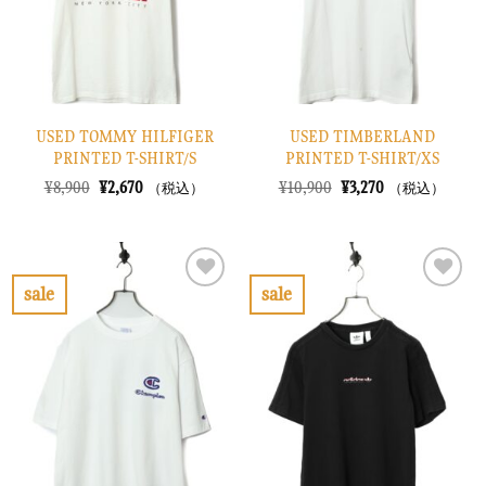
る
る
USED TOMMY HILFIGER
USED TIMBERLAND
PRINTED T-SHIRT/S
PRINTED T-SHIRT/XS
元
現
元
現
¥
8,900
¥
2,670
¥
10,900
¥
3,270
（税込）
（税込）
の
在
の
在
価
の
価
の
格
価
格
価
は
格
は
格
¥8,900
は
¥10,900
は
で
¥2,670
で
¥3,270
sale
sale
し
で
し
で
お
お
た。
す。
た。
す。
気
気
に
に
入
入
り
り
に
に
す
す
る
る