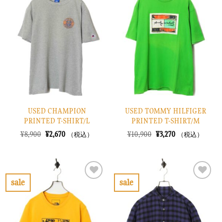
に
に
入
入
り
り
に
に
す
す
る
る
USED CHAMPION
USED TOMMY HILFIGER
PRINTED T-SHIRT/L
PRINTED T-SHIRT/M
元
現
元
現
¥
8,900
¥
2,670
¥
10,900
¥
3,270
（税込）
（税込）
の
在
の
在
価
の
価
の
格
価
格
価
は
格
は
格
¥8,900
は
¥10,900
は
で
¥2,670
で
¥3,270
sale
sale
し
で
し
で
お
お
た。
す。
た。
す。
気
気
に
に
入
入