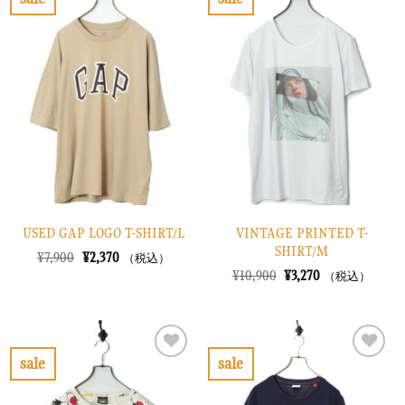
し
で
し
で
お
お
た。
す。
た。
す。
気
気
に
に
入
入
り
り
に
に
す
す
る
る
USED GAP LOGO T-SHIRT/L
VINTAGE PRINTED T-
SHIRT/M
元
現
¥
7,900
¥
2,370
（税込）
の
在
元
現
¥
10,900
¥
3,270
（税込）
価
の
の
在
格
価
価
の
は
格
格
価
¥7,900
は
は
格
で
¥2,370
¥10,900
は
し
で
で
¥3,270
sale
sale
た。
す。
し
で
お
お
た。
す。
気
気