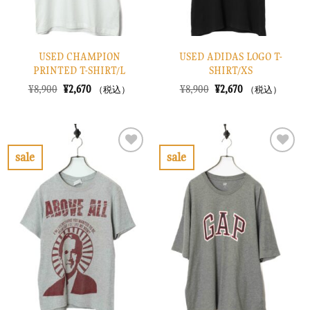
USED CHAMPION
USED ADIDAS LOGO T-
PRINTED T-SHIRT/L
SHIRT/XS
元
現
元
現
¥
8,900
¥
2,670
¥
8,900
¥
2,670
（税込）
（税込）
の
在
の
在
価
の
価
の
格
価
格
価
は
格
は
格
¥8,900
は
¥8,900
は
で
¥2,670
で
¥2,670
sale
sale
し
で
し
で
お
お
た。
す。
た。
す。
気
気
に
に
入
入
り
り
に
に
す
す
る
る