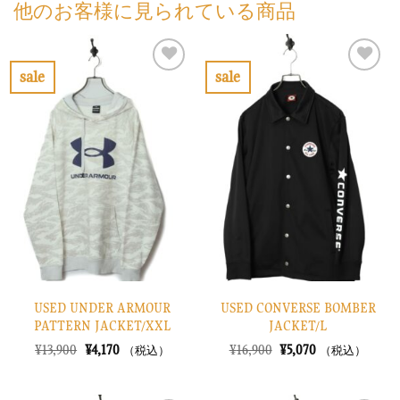
他のお客様に見られている商品
sale
sale
お
お
気
気
に
に
入
入
り
り
に
に
す
す
る
る
USED UNDER ARMOUR
USED CONVERSE BOMBER
PATTERN JACKET/XXL
JACKET/L
元
現
元
現
¥
13,900
¥
4,170
¥
16,900
¥
5,070
（税込）
（税込）
の
在
の
在
価
の
価
の
格
価
格
価