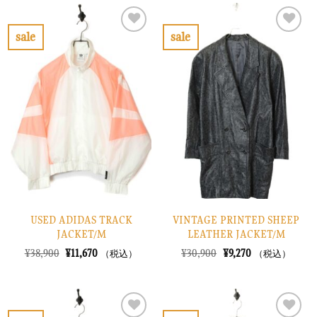
は
格
は
格
¥13,900
は
¥12,900
は
で
¥4,170
で
¥3,870
sale
sale
し
で
し
で
お
お
た。
す。
た。
す。
気
気
に
に
入
入
り
り
に
に
す
す
る
る
USED ADIDAS TRACK
VINTAGE PRINTED SHEEP
JACKET/M
LEATHER JACKET/M
元
現
元
現
¥
38,900
¥
11,670
¥
30,900
¥
9,270
（税込）
（税込）
の
在
の
在
価
の
価
の
格
価
格
価
は
格
は
格
¥38,900
は
¥30,900
は
で
¥11,670
で
¥9,270