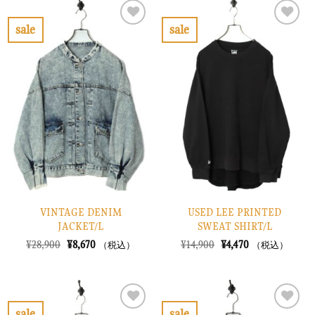
は
格
は
格
¥13,900
は
¥16,900
は
で
¥4,170
で
¥5,070
sale
sale
し
で
し
で
お
お
た。
す。
た。
す。
気
気
に
に
入
入
り
り
に
に
す
す
る
る
VINTAGE DENIM
USED LEE PRINTED
JACKET/L
SWEAT SHIRT/L
元
現
元
現
¥
28,900
¥
8,670
¥
14,900
¥
4,470
（税込）
（税込）
の
在
の
在
価
の
価
の
格
価
格
価
は
格
は
格
¥28,900
は
¥14,900
は
で
¥8,670
で
¥4,470
sale
sale