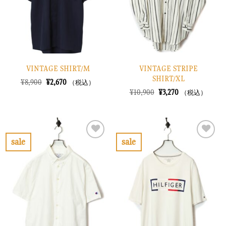
す
す
る
る
VINTAGE SHIRT/M
VINTAGE STRIPE
SHIRT/XL
元
現
¥
8,900
¥
2,670
（税込）
の
在
元
現
¥
10,900
¥
3,270
（税込）
価
の
の
在
格
価
価
の
は
格
格
価
¥8,900
は
は
格
で
¥2,670
¥10,900
は
し
で
で
¥3,270
sale
sale
た。
す。
し
で
お
お
た。
す。
気
気
に
に
入
入
り
り
に
に
す
す
る
る