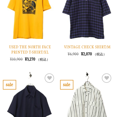
り
り
に
に
す
す
る
る
USED THE NORTH FACE
VINTAGE CHECK SHIRT/M
PRINTED T-SHIRT/XL
元
現
¥
6,900
¥
2,070
（税込）
の
在
元
現
¥
10,900
¥
3,270
（税込）
価
の
の
在
格
価
価
の
は
格
格
価
¥6,900
は
は
格
で
¥2,070
¥10,900
は
し
で
で
¥3,270
sale
sale
た。
す。
し
で
お
お
た。
す。
気
気
に
に
入
入
り
り
に
に