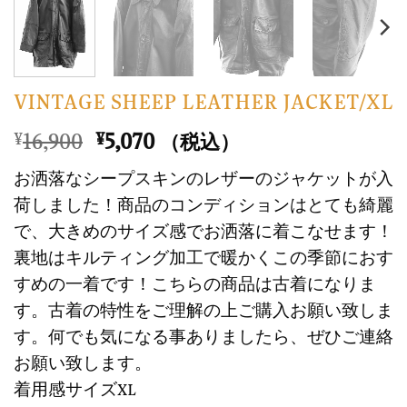
VINTAGE SHEEP LEATHER JACKET/XL
元
現
16,900
5,070
¥
¥
（税込）
の
在
お洒落なシープスキンのレザーのジャケットが入
価
の
荷しました！商品のコンディションはとても綺麗
格
価
で、大きめのサイズ感でお洒落に着こなせます！
は
格
裏地はキルティング加工で暖かくこの季節におす
¥16,900
は
で
¥5,070
すめの一着です！こちらの商品は古着になりま
し
で
す。古着の特性をご理解の上ご購入お願い致しま
た。
す。
す。何でも気になる事ありましたら、ぜひご連絡
お願い致します。
着用感サイズXL