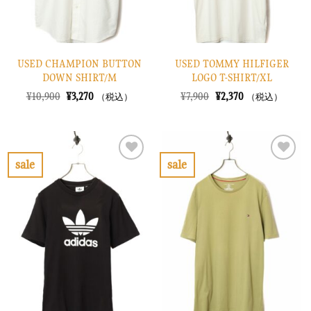
USED CHAMPION BUTTON
USED TOMMY HILFIGER
DOWN SHIRT/M
LOGO T-SHIRT/XL
元
現
元
現
¥
10,900
¥
3,270
¥
7,900
¥
2,370
（税込）
（税込）
の
在
の
在
価
の
価
の
格
価
格
価
は
格
は
格
¥10,900
は
¥7,900
は
で
¥3,270
で
¥2,370
sale
sale
し
で
し
で
お
お
た。
す。
た。
す。
気
気
に
に
入
入
り
り
に
に
す
す
る
る