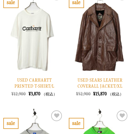
sale
sale
し
で
し
で
お
お
た。
す。
た。
す。
気
気
に
に
入
入
り
り
に
に
す
す
る
る
USED CARHARTT
USED SEARS LEATHER
PRINTED T-SHIRT/L
COVERALL JACKET/XL
元
現
元
現
¥
12,900
¥
3,870
¥
52,900
¥
15,870
（税込）
（税込）
の
在
の
在
価
の
価
の
格
価
格
価
は
格
は
格
¥12,900
は
¥52,900
は
で
¥3,870
で
¥15,870
sale
sale
し
で
し
で
お
お
た。
す。
た。
す。
気
気