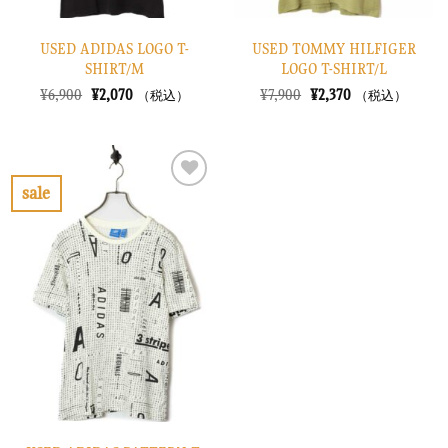
USED ADIDAS LOGO T-
USED TOMMY HILFIGER
SHIRT/M
LOGO T-SHIRT/L
元
現
元
現
¥
6,900
¥
2,070
¥
7,900
¥
2,370
（税込）
（税込）
の
在
の
在
価
の
価
の
格
価
格
価
は
格
は
格
¥6,900
は
¥7,900
は
で
¥2,070
で
¥2,370
sale
し
で
し
で
お
た。
す。
た。
す。
気
に
入
り
に
す
る