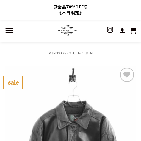
🛒全品70%OFF🛒
《本日限定》
Skip
to
content
VINTAGE COLLECTION
sale
お
気
に
入
り
に
す