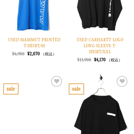
す
す
る
る
USED MAMMUT PRINTED
USED CARHARTT LOGO
T-SHIRT/M
LONG SLEEVE T-
SHIRT/XXL
元
現
¥
6,900
¥
2,070
（税込）
の
在
元
現
¥
13,900
¥
4,170
（税込）
価
の
の
在
格
価
価
の
は
格
格
価
¥6,900
は
は
格
で
¥2,070
¥13,900
は
し
で
で
¥4,170
sale
sale
た。
す。
し
で
お
お
た。
す。
気
気
に
に
入
入
り
り
に
に
す
す