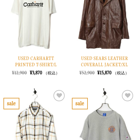
り
り
に
に
す
す
る
る
USED CARHARTT
USED SEARS LEATHER
PRINTED T-SHIRT/L
COVERALL JACKET/XL
元
現
元
現
¥
12,900
¥
3,870
¥
52,900
¥
15,870
（税込）
（税込）
の
在
の
在
価
の
価
の
格
価
格
価
は
格
は
格
¥12,900
は
¥52,900
は
で
¥3,870
で
¥15,870
sale
sale
し
で
し
で
お
お
た。
す。
た。
す。
気
気
に
に
入
入
り
り
に
に