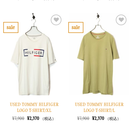
の
在
の
在
価
の
価
の
格
価
格
価
は
格
は
格
¥10,900
は
¥10,900
は
で
¥3,270
で
¥3,270
sale
sale
し
で
し
で
お
お
た。
す。
た。
す。
気
気
に
に
入
入
り
り
に
に
す
す
る
る
USED TOMMY HILFIGER
USED TOMMY HILFIGER
LOGO T-SHIRT/XL
LOGO T-SHIRT/L
元
現
元
現
¥
7,900
¥
2,370
¥
7,900
¥
2,370
（税込）
（税込）
の
在
の
在
価
の
価
の
格
価
格
価