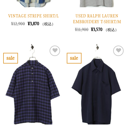
VINTAGE STRIPE SHIRT/L
USED RALPH LAUREN
EMBROIDERY T-SHIRT/M
元
現
¥
12,900
¥
3,870
（税込）
の
在
元
現
¥
11,900
¥
3,570
（税込）
価
の
の
在
格
価
価
の
は
格
格
価
¥12,900
は
は
格
で
¥3,870
¥11,900
は
し
で
で
¥3,570
sale
sale
た。
す。
し
で
お
お
た。
す。
気
気
に
に
入
入
り
り
に
に
す
す
る
る