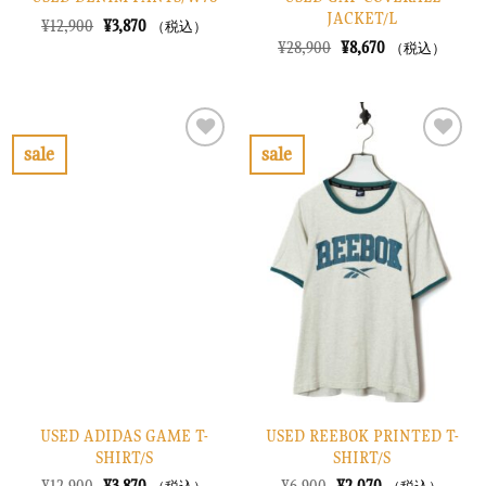
JACKET/L
元
現
¥
12,900
¥
3,870
（税込）
の
在
元
現
¥
28,900
¥
8,670
（税込）
価
の
の
在
格
価
価
の
は
格
格
価
¥12,900
は
は
格
で
¥3,870
¥28,900
は
し
で
で
¥8,670
sale
sale
た。
す。
し
で
お
お
た。
す。
気
気
に
に
入
入
り
り
に
に
す
す
る
る
USED ADIDAS GAME T-
USED REEBOK PRINTED T-
SHIRT/S
SHIRT/S
元
現
元
現