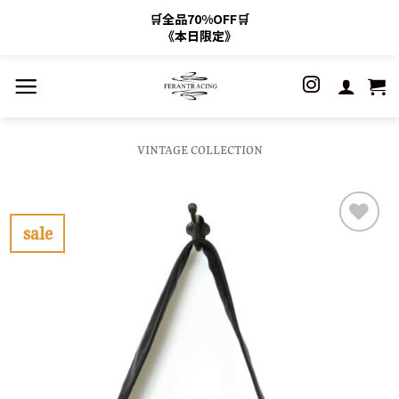
🛒全品70%OFF🛒
《本日限定》
Skip
to
content
VINTAGE COLLECTION
sale
お
気
に
入
り
に
す