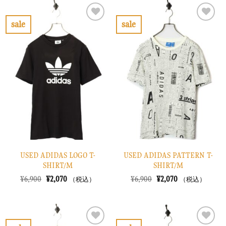
は
格
は
格
¥7,900
は
¥7,900
は
で
¥2,370
で
¥2,370
sale
sale
し
で
し
で
お
お
た。
す。
た。
す。
気
気
に
に
入
入
り
り
に
に
す
す
る
る
USED ADIDAS LOGO T-
USED ADIDAS PATTERN T-
SHIRT/M
SHIRT/M
元
現
元
現
¥
6,900
¥
2,070
¥
6,900
¥
2,070
（税込）
（税込）
の
在
の
在
価
の
価
の
格
価
格
価
は
格
は
格
¥6,900
は
¥6,900
は
で
¥2,070
で
¥2,070