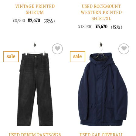
VINTAGE PRINTED
USED ROCKMOUNT
SHIRT/M
WESTERN PRINTED
SHIRT/XL
元
現
¥
8,900
¥
2,670
（税込）
の
在
元
現
¥
18,900
¥
5,670
（税込）
価
の
の
在
格
価
価
の
は
格
格
価
¥8,900
は
は
格
で
¥2,670
¥18,900
は
し
で
で
¥5,670
sale
sale
た。
す。
し
で
お
お
た。
す。
気
気
に
に
入
入
り
り
に
に
す
す
る
る
USED DENIM PANTS/W78
USED GAP COVERALL