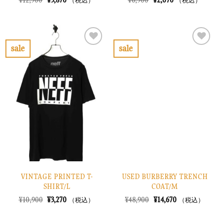
¥
12,900
¥
3,870
¥
6,900
¥
2,070
（税込）
（税込）
の
在
の
在
価
の
価
の
格
価
格
価
は
格
は
格
¥12,900
は
¥6,900
は
で
¥3,870
で
¥2,070
sale
sale
し
で
し
で
お
お
た。
す。
た。
す。
気
気
に
に
入
入
り
り
に
に
す
す
る
る
VINTAGE PRINTED T-
USED BURBERRY TRENCH
SHIRT/L
COAT/M
元
現
元
現
¥
10,900
¥
3,270
¥
48,900
¥
14,670
（税込）
（税込）
の
在
の
在
価
の
価
の