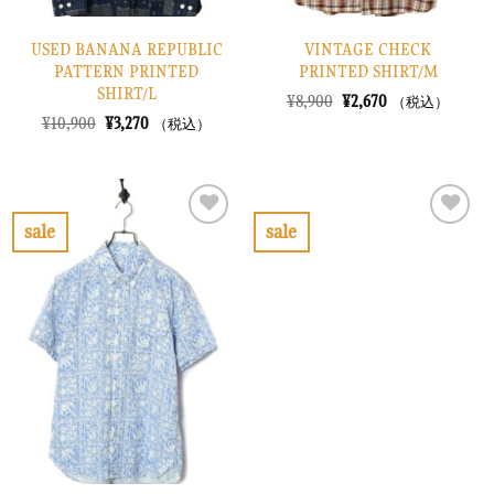
USED BANANA REPUBLIC
VINTAGE CHECK
PATTERN PRINTED
PRINTED SHIRT/M
SHIRT/L
元
現
¥
8,900
¥
2,670
（税込）
の
在
元
現
¥
10,900
¥
3,270
（税込）
価
の
の
在
格
価
価
の
は
格
格
価
¥8,900
は
は
格
で
¥2,670
¥10,900
は
し
で
で
¥3,270
sale
sale
た。
す。
し
で
お
お
た。
す。
気
気
に
に
入
入
り
り
に
に
す
す
る
る