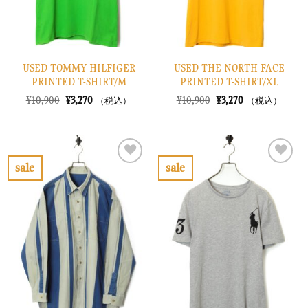
USED TOMMY HILFIGER
USED THE NORTH FACE
PRINTED T-SHIRT/M
PRINTED T-SHIRT/XL
元
現
元
現
¥
10,900
¥
3,270
¥
10,900
¥
3,270
（税込）
（税込）
の
在
の
在
価
の
価
の
格
価
格
価
は
格
は
格
¥10,900
は
¥10,900
は
で
¥3,270
で
¥3,270
sale
sale
し
で
し
で
お
お
た。
す。
た。
す。
気
気
に
に
入
入
り
り
に
に
す
す
る
る