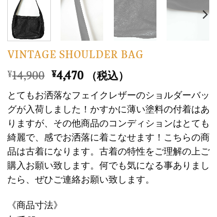
VINTAGE SHOULDER BAG
元
現
14,900
4,470
¥
¥
（税込）
の
在
とてもお洒落なフェイクレザーのショルダーバッ
価
の
グが入荷しました！かすかに薄い塗料の付着はあ
格
価
りますが、その他商品のコンディションはとても
は
格
綺麗で、感でお洒落に着こなせます！こちらの商
¥14,900
は
で
¥4,470
品は古着になります。古着の特性をご理解の上ご
し
で
購入お願い致します。何でも気になる事ありまし
た。
す。
たら、ぜひご連絡お願い致します。
《商品寸法》