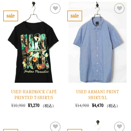
格
価
格
価
は
格
は
格
¥10,900
は
¥48,900
は
で
¥3,270
で
¥14,670
sale
sale
し
で
し
で
お
お
た。
す。
た。
す。
気
気
に
に
入
入
り
り
に
に
す
す
る
る
USED HARDROCK CAFÉ
USED ARMANI PRINT
PRINTED T-SHIRT/S
SHIRT/XL
元
現
元
現
¥
10,900
¥
3,270
¥
14,900
¥
4,470
（税込）
（税込）
の
在
の
在
価
の
価
の
格
価
格
価
は
格
は
格
¥10,900
は
¥14,900
は