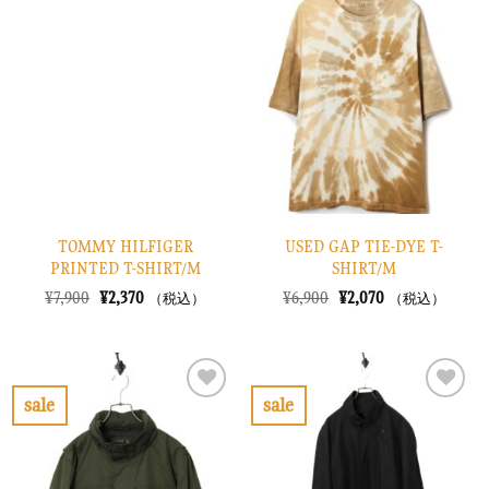
に
に
入
入
り
り
に
に
す
す
る
る
TOMMY HILFIGER
USED GAP TIE-DYE T-
PRINTED T-SHIRT/M
SHIRT/M
元
現
元
現
¥
7,900
¥
2,370
¥
6,900
¥
2,070
（税込）
（税込）
の
在
の
在
価
の
価
の
格
価
格
価
は
格
は
格
¥7,900
は
¥6,900
は
で
¥2,370
で
¥2,070
sale
sale
し
で
し
で
お
お
た。
す。
た。
す。
気
気
に
に
入
入