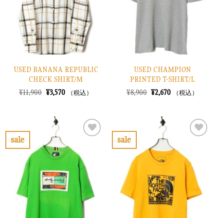
す
す
る
る
USED BANANA REPUBLIC
USED CHAMPION
CHECK SHIRT/M
PRINTED T-SHIRT/L
元
現
元
現
¥
11,900
¥
3,570
¥
8,900
¥
2,670
（税込）
（税込）
の
在
の
在
価
の
価
の
格
価
格
価
は
格
は
格
¥11,900
は
¥8,900
は
で
¥3,570
で
¥2,670
sale
sale
し
で
し
で
お
お
た。
す。
た。
す。
気
気
に
に
入
入
り
り
に
に
す
す
る
る