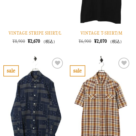
る
る
VINTAGE STRIPE SHIRT/L
VINTAGE T-SHIRT/M
元
現
元
現
¥
8,900
¥
2,670
¥
6,900
¥
2,070
（税込）
（税込）
の
在
の
在
価
の
価
の
格
価
格
価
は
格
は
格
¥8,900
は
¥6,900
は
で
¥2,670
で
¥2,070
sale
sale
し
で
し
で
お
お
た。
す。
た。
す。
気
気
に
に
入
入
り
り
に
に
す
す
る
る