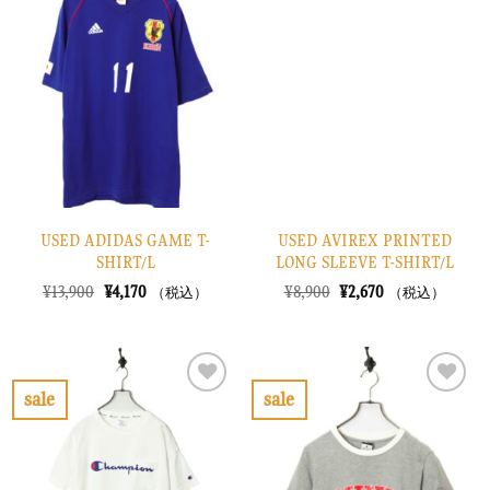
に
に
入
入
り
り
に
に
す
す
る
る
USED ADIDAS GAME T-
USED AVIREX PRINTED
SHIRT/L
LONG SLEEVE T-SHIRT/L
元
現
元
現
¥
13,900
¥
4,170
¥
8,900
¥
2,670
（税込）
（税込）
の
在
の
在
価
の
価
の
格
価
格
価
は
格
は
格
¥13,900
は
¥8,900
は
で
¥4,170
で
¥2,670
sale
sale
し
で
し
で
お
お
た。
す。
た。
す。
気
気
に
に
入
入