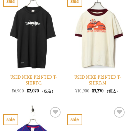
sale
sale
し
で
し
で
お
お
た。
す。
た。
す。
気
気
に
に
入
入
り
り
に
に
す
す
る
る
USED NIKE PRINTED T-
USED NIKE PRINTED T-
SHIRT/L
SHIRT/M
元
現
元
現
¥
6,900
¥
2,070
¥
10,900
¥
3,270
（税込）
（税込）
の
在
の
在
価
の
価
の
格
価
格
価
は
格
は
格
¥6,900
は
¥10,900
は
で
¥2,070
で
¥3,270
sale
sale
し
で
し
で
お
お
た。
す。
た。
す。
気
気