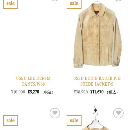
で
¥3,270
で
¥4,470
sale
sale
し
で
し
で
お
お
た。
す。
た。
す。
気
気
に
に
入
入
り
り
に
に
す
す
る
る
USED LEE DENIM
USED EDDIE BAUER PIG
PANTS/W68
SUEDE JACKET/S
元
現
元
現
¥
10,900
¥
3,270
¥
38,900
¥
11,670
（税込）
（税込）
の
在
の
在
価
の
価
の
格
価
格
価
は
格
は
格
¥10,900
は
¥38,900
は
で
¥3,270
で
¥11,670
sale
sale
し
で
し
で
お
お
た。
す。
た。
す。
気
気