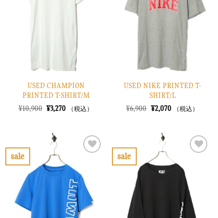
り
り
に
に
す
す
る
る
USED CHAMPION
USED NIKE PRINTED T-
PRINTED T-SHIRT/M
SHIRT/L
元
現
元
現
¥
10,900
¥
3,270
¥
6,900
¥
2,070
（税込）
（税込）
の
在
の
在
価
の
価
の
格
価
格
価
は
格
は
格
¥10,900
は
¥6,900
は
で
¥3,270
で
¥2,070
sale
sale
し
で
し
で
お
お
た。
す。
た。
す。
気
気
に
に
入
入
り
り
に
に