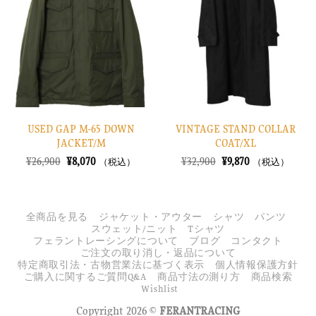
り
り
に
に
す
す
る
る
USED GAP M-65 DOWN
VINTAGE STAND COLLAR
JACKET/M
COAT/XL
元
現
元
現
¥
26,900
¥
8,070
¥
32,900
¥
9,870
（税込）
（税込）
の
在
の
在
価
の
価
の
格
価
格
価
は
格
は
格
¥26,900
は
¥32,900
は
全商品を見る
ジャケット・アウター
シャツ
パンツ
で
¥8,070
で
¥9,870
スウェット/ニット
Tシャツ
し
で
し
で
フェラントレーシングについて
ブログ
コンタクト
た。
す。
た。
す。
ご注文の取り消し・返品について
特定商取引法・古物営業法に基づく表示
個人情報保護方針
ご購入に関するご質問Q&A
商品寸法の測り方
商品検索
Wishlist
Copyright 2026 ©
FERANTRACING