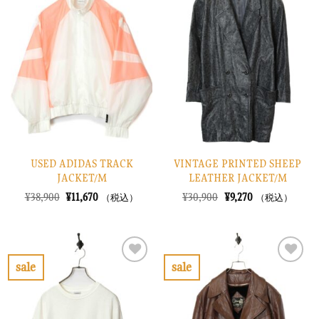
気
気
に
に
入
入
り
り
に
に
す
す
る
る
USED ADIDAS TRACK
VINTAGE PRINTED SHEEP
JACKET/M
LEATHER JACKET/M
元
現
元
現
¥
38,900
¥
11,670
¥
30,900
¥
9,270
（税込）
（税込）
の
在
の
在
価
の
価
の
格
価
格
価
は
格
は
格
¥38,900
は
¥30,900
は
で
¥11,670
で
¥9,270
sale
sale
し
で
し
で
お
お
た。
す。
た。
す。
気
気
に
に
入
入