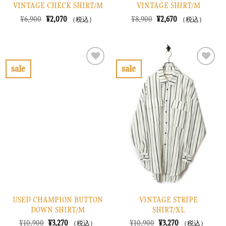
VINTAGE CHECK SHIRT/M
VINTAGE SHIRT/M
元
現
元
現
¥
6,900
¥
2,070
¥
8,900
¥
2,670
（税込）
（税込）
の
在
の
在
価
の
価
の
格
価
格
価
は
格
は
格
¥6,900
は
¥8,900
は
で
¥2,070
で
¥2,670
sale
sale
し
で
し
で
お
お
た。
す。
た。
す。
気
気
に
に
入
入
り
り
に
に
す
す
る
る
USED CHAMPION BUTTON
VINTAGE STRIPE
DOWN SHIRT/M
SHIRT/XL
元
現
元
現
¥
10,900
¥
3,270
¥
10,900
¥
3,270
（税込）
（税込）