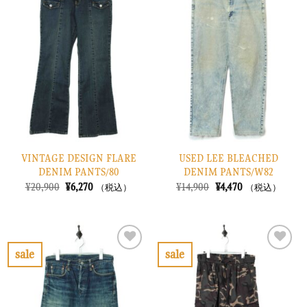
に
に
入
入
り
り
に
に
す
す
る
る
VINTAGE DESIGN FLARE
USED LEE BLEACHED
DENIM PANTS/80
DENIM PANTS/W82
元
現
元
現
¥
20,900
¥
6,270
¥
14,900
¥
4,470
（税込）
（税込）
の
在
の
在
価
の
価
の
格
価
格
価
は
格
は
格
¥20,900
は
¥14,900
は
で
¥6,270
で
¥4,470
sale
sale
し
で
し
で
お
お
た。
す。
た。
す。
気
気
に
に
入
入