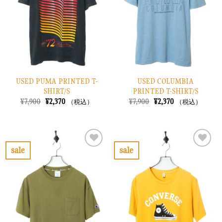
に
に
す
す
る
る
USED PUMA PRINTED T-
USED COLUMBIA
SHIRT/S
PRINTED T-SHIRT/S
元
現
元
現
¥
7,900
¥
2,370
¥
7,900
¥
2,370
（税込）
（税込）
の
在
の
在
価
の
価
の
格
価
格
価
は
格
は
格
¥7,900
は
¥7,900
は
で
¥2,370
で
¥2,370
sale
sale
し
で
し
で
お
お
た。
す。
た。
す。
気
気
に
に
入
入
り
り
に
に
す
す