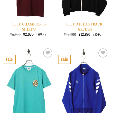
USED CHAMPION T-
USED ADIDAS TRACK
SHIRT/S
JAKCET/S
元
現
元
現
¥
6,900
¥
2,070
¥
42,900
¥
12,870
（税込）
（税込）
の
在
の
在
価
の
価
の
格
価
格
価
は
格
は
格
¥6,900
は
¥42,900
は
で
¥2,070
で
¥12,870
sale
sale
し
で
し
で
お
お
た。
す。
た。
す。
気
気
に
に
入
入
り
り
に
に
す
す
る
る