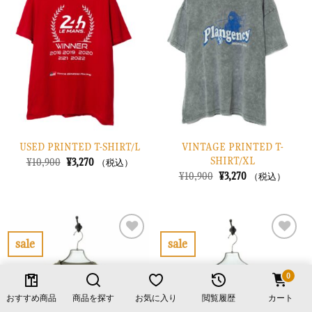
入
入
り
り
に
に
す
す
る
る
VINTAGE PRINTED T-
USED PRINTED T-SHIRT/L
SHIRT/XL
元
現
¥
10,900
¥
3,270
（税込）
の
在
元
現
¥
10,900
¥
3,270
（税込）
価
の
の
在
格
価
価
の
は
格
格
価
¥10,900
は
は
格
で
¥3,270
¥10,900
は
し
で
で
¥3,270
sale
sale
た。
す。
し
で
お
お
た。
す。
気
気
0
に
に
入
入
おすすめ商品
商品を探す
お気に入り
閲覧履歴
カート
り
り