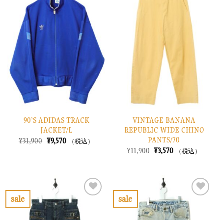
気
気
に
に
入
入
り
り
に
に
す
す
る
る
90’S ADIDAS TRACK
VINTAGE BANANA
JACKET/L
REPUBLIC WIDE CHINO
PANTS/70
元
現
¥
31,900
¥
9,570
（税込）
の
在
元
現
¥
11,900
¥
3,570
（税込）
価
の
の
在
格
価
価
の
は
格
格
価
¥31,900
は
は
格
で
¥9,570
¥11,900
は
し
で
で
¥3,570
sale
sale
た。
す。
し
で
お
お
た。
す。
気
気