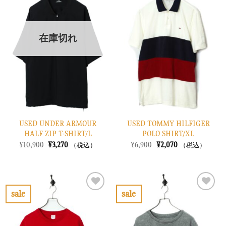
気
気
に
に
入
入
り
り
在庫切れ
に
に
す
す
る
る
USED UNDER ARMOUR
USED TOMMY HILFIGER
HALF ZIP T-SHIRT/L
POLO SHIRT/XL
元
現
元
現
¥
10,900
¥
3,270
¥
6,900
¥
2,070
（税込）
（税込）
の
在
の
在
価
の
価
の
格
価
格
価
は
格
は
格
¥10,900
は
¥6,900
は
で
¥3,270
で
¥2,070
sale
sale
し
で
し
で
お
お
た。
す。
た。
す。
気
気
に
に