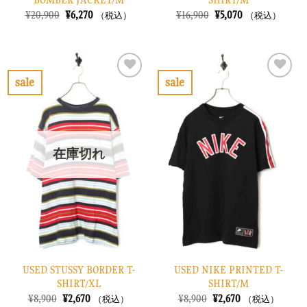
BOMBER JACKET/M
SHIRT/M
元
現
元
現
¥
20,900
¥
6,270
¥
16,900
¥
5,070
（税込）
（税込）
の
在
の
在
価
の
価
の
格
価
格
価
は
格
は
格
¥20,900
は
¥16,900
は
で
¥6,270
で
¥5,070
sale
sale
し
で
し
で
お
お
た。
す。
た。
す。
気
気
に
に
入
入
り
り
在庫切れ
に
に
す
す
る
る
USED STUSSY BORDER T-
USED NIKE PRINTED T-
SHIRT/XL
SHIRT/M
元
現
元
現
¥
8,900
¥
2,670
¥
8,900
¥
2,670
（税込）
（税込）