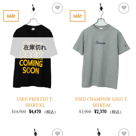
は
格
は
格
¥12,900
は
¥14,900
は
で
¥3,870
で
¥4,470
sale
sale
し
で
し
で
お
お
た。
す。
た。
す。
気
気
に
に
入
入
り
り
在庫切れ
に
に
す
す
る
る
USED PRINTED T-
USED CHAMPION LOGO T-
SHIRT/XL
SHIRT/M
元
現
元
現
¥
14,900
¥
4,470
¥
7,900
¥
2,370
（税込）
（税込）
の
在
の
在
価
の
価
の
格
価
格
価
は
格
は
格
¥14,900
は
¥7,900
は