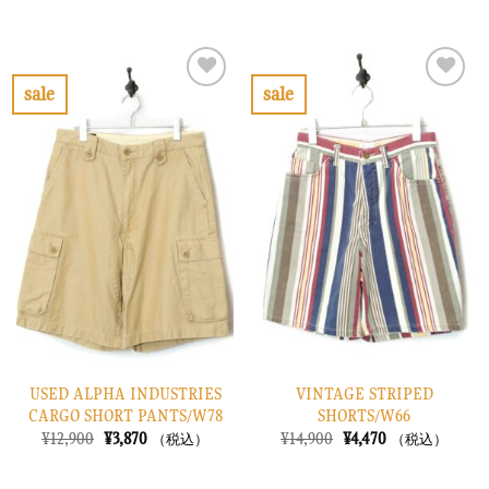
の
在
の
在
価
の
価
の
格
価
格
価
は
格
は
格
¥8,900
は
¥8,900
は
で
¥2,670
で
¥2,670
sale
sale
し
で
し
で
お
お
た。
す。
た。
す。
気
気
に
に
入
入
り
り
に
に
す
す
る
る
USED ALPHA INDUSTRIES
VINTAGE STRIPED
CARGO SHORT PANTS/W78
SHORTS/W66
元
現
元
現
¥
12,900
¥
3,870
¥
14,900
¥
4,470
（税込）
（税込）
の
在
の
在
価
の
価
の
格
価
格
価