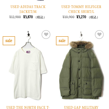
USED ADIDAS TRACK
USED TOMMY HILFIGER
JACKET/M
CHECK SHIRT/L
元
現
元
現
¥
12,900
¥
3,870
¥
10,900
¥
3,270
（税込）
（税込）
の
在
の
在
価
の
価
の
格
価
格
価
は
格
は
格
¥12,900
は
¥10,900
は
で
¥3,870
で
¥3,270
sale
sale
し
で
し
で
お
お
た。
す。
た。
す。
気
気
に
に
入
入
り
り
に
に
す
す
る
る
USED THE NORTH FACE T-
USED GAP MILITARY