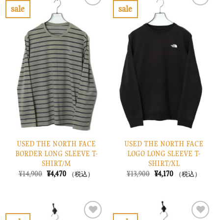
で
¥4,470
で
¥2,370
sale
sale
し
で
し
で
お
お
た。
す。
た。
す。
気
気
に
に
入
入
り
り
に
に
す
す
る
る
USED THE NORTH FACE
USED THE NORTH FACE
BORDER LONG SLEEVE T-
LOGO LONG SLEEVE T-
SHIRT/M
SHIRT/XL
元
現
元
現
¥
14,900
¥
4,470
¥
13,900
¥
4,170
（税込）
（税込）
の
在
の
在
価
の
価
の
格
価
格
価
は
格
は
格
¥14,900
は
¥13,900
は
で
¥4,470
で
¥4,170