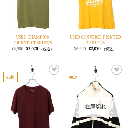
る
る
USED CHAMPION
USED CONVERSE PRINTED
PRINTED T-SHIRT/S
T-SHIRT/S
元
現
元
現
¥
6,900
¥
2,070
¥
6,900
¥
2,070
（税込）
（税込）
の
在
の
在
価
の
価
の
格
価
格
価
は
格
は
格
¥6,900
は
¥6,900
は
で
¥2,070
で
¥2,070
sale
sale
し
で
し
で
お
お
た。
す。
た。
す。
気
気
に
に
入
入
り
り
在庫切れ
に
に
す
す
る
る