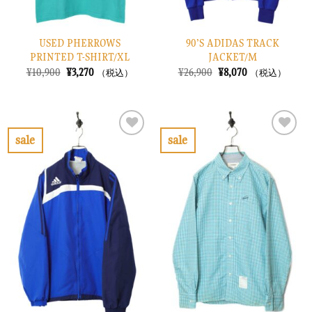
USED PHERROWS
90’S ADIDAS TRACK
PRINTED T-SHIRT/XL
JACKET/M
元
現
元
現
¥
10,900
¥
3,270
¥
26,900
¥
8,070
（税込）
（税込）
の
在
の
在
価
の
価
の
格
価
格
価
は
格
は
格
¥10,900
は
¥26,900
は
で
¥3,270
で
¥8,070
sale
sale
し
で
し
で
お
お
た。
す。
た。
す。
気
気
に
に
入
入
り
り
に
に
す
す
る
る