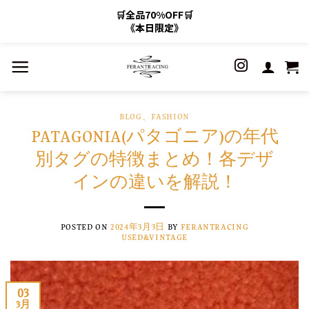
🛒全品70%OFF🛒
《本日限定》
Skip
to
content
BLOG
、
FASHION
PATAGONIA(パタゴニア)の年代
別タグの特徴まとめ！各デザ
インの違いを解説！
POSTED ON
2024年3月3日
BY
FERANTRACING
USED&VINTAGE
03
3月