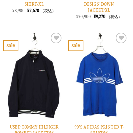
SHIRT/XL
DESIGN DOWN
JACKET/XL
元
現
¥
8,900
¥
2,670
（税込）
の
在
元
現
¥
30,900
¥
9,270
（税込）
価
の
の
在
格
価
価
の
は
格
格
価
¥8,900
は
は
格
で
¥2,670
¥30,900
は
し
で
で
¥9,270
sale
sale
た。
す。
し
で
お
お
た。
す。
気
気
に
に
入
入
り
り
に
に
す
す
る
る
USED TOMMY HILFIGER
90’S ADIDAS PRINTED T-