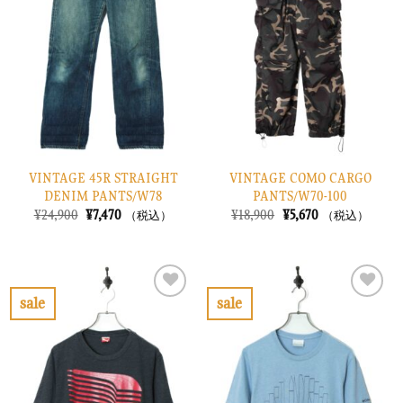
り
り
に
に
す
す
る
る
VINTAGE 45R STRAIGHT
VINTAGE COMO CARGO
DENIM PANTS/W78
PANTS/W70-100
元
現
元
現
¥
24,900
¥
7,470
¥
18,900
¥
5,670
（税込）
（税込）
の
在
の
在
価
の
価
の
格
価
格
価
は
格
は
格
¥24,900
は
¥18,900
は
で
¥7,470
で
¥5,670
sale
sale
し
で
し
で
お
お
た。
す。
た。
す。
気
気
に
に
入
入
り
り