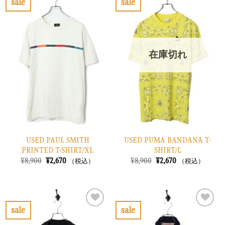
sale
sale
し
で
し
で
お
お
た。
す。
た。
す。
気
気
に
に
入
入
り
り
在庫切れ
に
に
す
す
る
る
USED PAUL SMITH
USED PUMA BANDANA T-
PRINTED T-SHIRT/XL
SHIRT/L
元
現
元
現
¥
8,900
¥
2,670
¥
8,900
¥
2,670
（税込）
（税込）
の
在
の
在
価
の
価
の
格
価
格
価
は
格
は
格
¥8,900
は
¥8,900
は
で
¥2,670
で
¥2,670
sale
sale
し
で
し
で
お
お
た。
す。
た。
す。